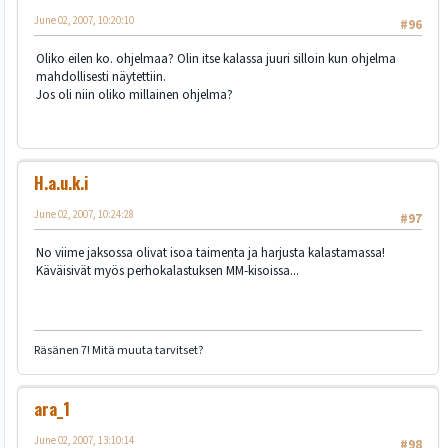
June 02, 2007, 10:20:10
#96
Oliko eilen ko. ohjelmaa? Olin itse kalassa juuri silloin kun ohjelma
mahdollisesti näytettiin.
Jos oli niin oliko millainen ohjelma?
H.a.u.k.i
June 02, 2007, 10:24:28
#97
No viime jaksossa olivat isoa taimenta ja harjusta kalastamassa!
Käväisivät myös perhokalastuksen MM-kisoissa...
Räsänen 7! Mitä muuta tarvitset?
ara_1
June 02, 2007, 13:10:14
#98