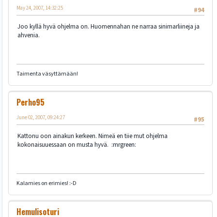
May 24, 2007, 14:32:25
#94
Joo kyllä hyvä ohjelma on. Huomennahan ne narraa sinimarliineja ja
ahvenia.
Taimenta väsyttämään!
Perho95
June 02, 2007, 09:24:27
#95
Kattonu oon ainakun kerkeen. Nimeä en tiie mut ohjelma
kokonaisuuessaan on musta hyvä. :mrgreen:
Kalamies on erimies! :-D
Hemulisoturi