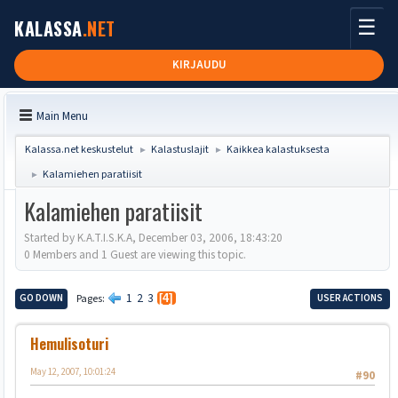
☰
KALASSA
.NET
KIRJAUDU
Main Menu
Kalassa.net keskustelut
Kalastuslajit
Kaikkea kalastuksesta
►
►
Kalamiehen paratiisit
►
Kalamiehen paratiisit
Started by K.A.T.I.S.K.A, December 03, 2006, 18:43:20
0 Members and 1 Guest are viewing this topic.
1
2
3
GO DOWN
Pages
4
USER ACTIONS
Hemulisoturi
May 12, 2007, 10:01:24
#90