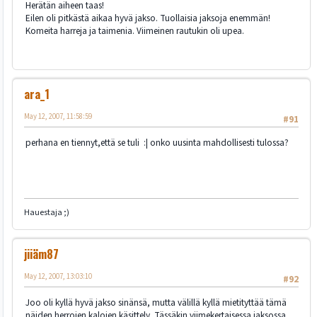
Herätän aiheen taas!
Eilen oli pitkästä aikaa hyvä jakso. Tuollaisia jaksoja enemmän!
Komeita harreja ja taimenia. Viimeinen rautukin oli upea.
ara_1
May 12, 2007, 11:58:59
#91
perhana en tiennyt,että se tuli :| onko uusinta mahdollisesti tulossa?
Hauestaja ;)
jiiäm87
May 12, 2007, 13:03:10
#92
Joo oli kyllä hyvä jakso sinänsä, mutta välillä kyllä mietityttää tämä
näiden herrojen kalojen käsittely. Tässäkin viimekertaisessa jaksossa