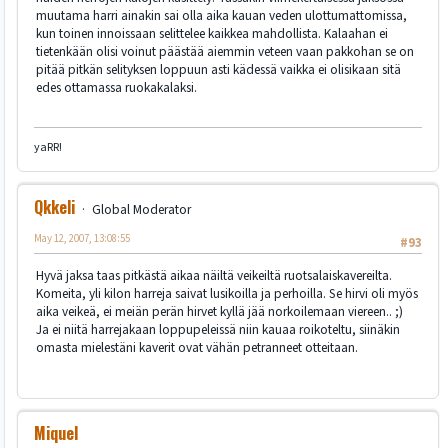
muutama harri ainakin sai olla aika kauan veden ulottumattomissa,
kun toinen innoissaan selittelee kaikkea mahdollista. Kalaahan ei
tietenkään olisi voinut päästää aiemmin veteen vaan pakkohan se on
pitää pitkän selityksen loppuun asti kädessä vaikka ei olisikaan sitä
edes ottamassa ruokakalaksi.
yaRR!
Qkkeli
Global Moderator
May 12, 2007, 13:08:55
#93
Hyvä jaksa taas pitkästä aikaa näiltä veikeiltä ruotsalaiskavereilta.
Komeita, yli kilon harreja saivat lusikoilla ja perhoilla. Se hirvi oli myös
aika veikeä, ei meiän perän hirvet kyllä jää norkoilemaan viereen.. ;)
Ja ei niitä harrejakaan loppupeleissä niin kauaa roikoteltu, siinäkin
omasta mielestäni kaverit ovat vähän petranneet otteitaan.
Miquel