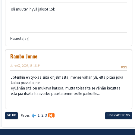
oli muuten hyvä jakso! :lol:
Hauestaja ;)
Rambo-Jonne
June 02, 2007, 18:16:34
#99
Jotenkin en tykkää siitä ohjelmasta, menee vähän yli, että pitää joka
kalaa pussata jne.
Kyllähän sitä on mukava katsoa, mutta toisaalta se vähän ketuttaa
että jää itsellä haaveeksi päästä semmosille paikoille...
1
2
3
GO UP
Pages
4
USER ACTIONS