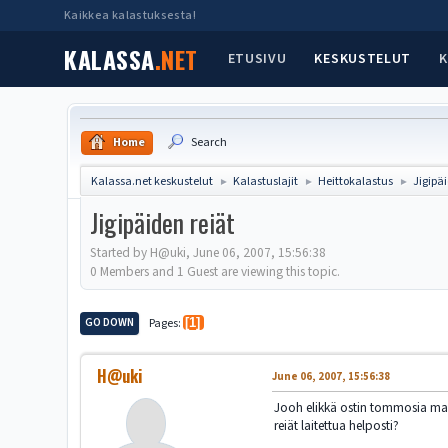
Kaikkea kalastuksesta!
KALASSA
.NET
ETUSIVU
KESKUSTELUT
K
Home
Search
Kalassa.net keskustelut
Kalastuslajit
Heittokalastus
Jigipä
►
►
►
Jigipäiden reiät
Started by H@uki, June 06, 2007, 15:56:38
0 Members and 1 Guest are viewing this topic.
GO DOWN
Pages
1
H@uki
June 06, 2007, 15:56:38
Jooh elikkä ostin tommosia maala
reiät laitettua helposti?