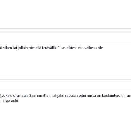
 siihen tai jollain pienellä terävällä. Ei se reikien teko vaikeaa ole.
ökalu olemassa.Sain nimittäin lahjaksi rapalan setin missä on koukunteroitin,siima
o saa auki.