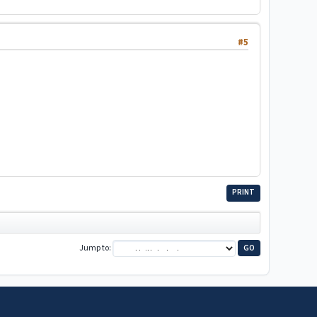
#5
PRINT
Jump to