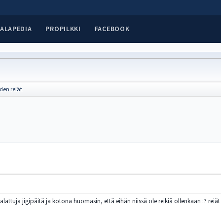
ALAPEDIA
PROPILKKI
FACEBOOK
iden reiät
ttuja jigipäitä ja kotona huomasin, että eihän niissä ole reikiä ollenkaan :? reiä