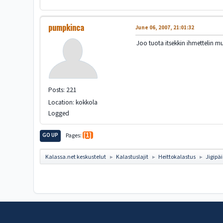
pumpkinca
June 06, 2007, 21:01:32
Joo tuota itsekkin ihmettelin 
Posts: 221
Location: kokkola
Logged
GO UP
Pages
1
Kalassa.net keskustelut
Kalastuslajit
Heittokalastus
Jigipä
►
►
►