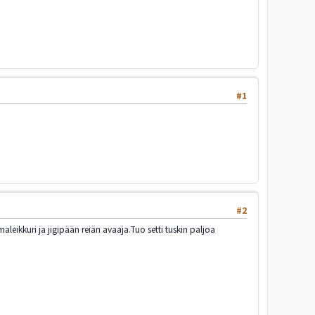
#1
#2
leikkuri ja jigipään reiän avaaja.Tuo setti tuskin paljoa