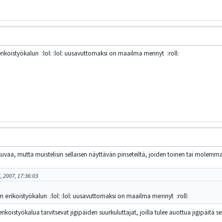
erikoistyökalun :lol: :lol: uusavuttomaksi on maailma mennyt :roll:
uvaa, mutta muistelisin sellaisen näyttävän pinseteiltä, joiden toinen tai molemmat
, 2007, 17:36:03
n erikoistyökalun :lol: :lol: uusavuttomaksi on maailma mennyt :roll:
erikoistyökalua tarvitsevat jigipäiden suurkuluttajat, joilla tulee auottua jigipäit