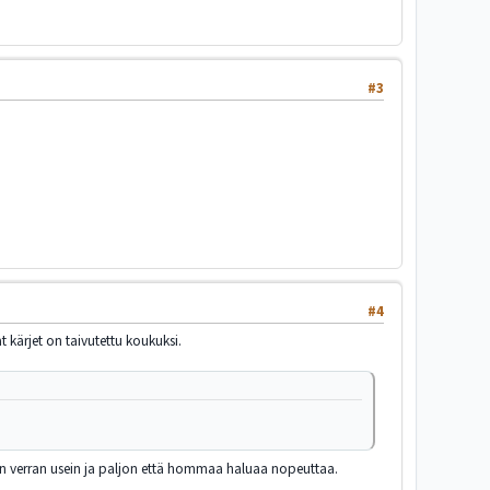
#3
#4
 kärjet on taivutettu koukuksi.
ä sen verran usein ja paljon että hommaa haluaa nopeuttaa.