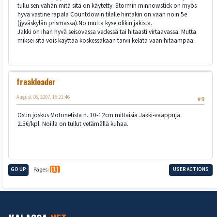
tullu sen vähän mitä sitä on käytetty. Stormin minnowstick on myös
hyvä vastine rapala Countdowin tilalle hintakin on vaan noin 5e
(jyväskylän prismassa).No mutta kyse olikin jakista.
Jakki on ihan hyvä seisovassa vedessä tai hitaasti virtaavassa. Mutta
miksei sitä vois käyttää koskessakaan tarvii kelata vaan hitaampaa.
freakloader
August 06, 2007, 16:21:46
#9
Ostin joskus Motonetista n. 10-12cm mittaisia Jakki-vaappuja
2.5€/kpl. Noilla on tullut vetämällä kuhaa.
GO UP
Pages
1
USER ACTIONS