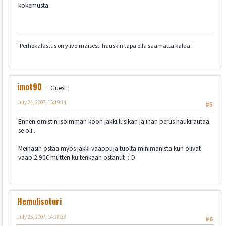
kokemusta.
"Perhokalastus on ylivoimaisesti hauskin tapa olla saamatta kalaa."
imot90
Guest
July 24, 2007, 15:19:14
#5
Ennen omistin isoimman koon jakki lusikan ja ihan perus haukirautaa
se oli...
Meinasin ostaa myös jakki vaappuja tuolta minimanista kun olivat
vaab 2.90€ mutten kuitenkaan ostanut :-D
Hemulisoturi
July 25, 2007, 14:28:28
#6