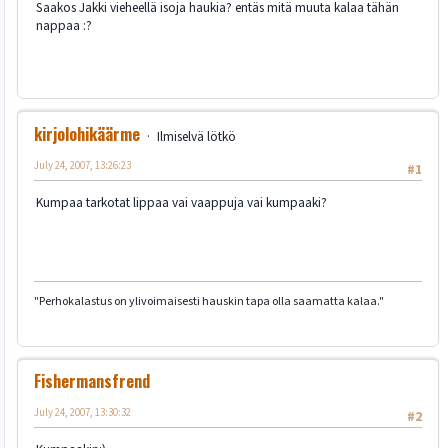
Saakos Jakki vieheellä isoja haukia? entäs mitä muuta kalaa tähän
nappaa :?
kirjolohikäärme
Ilmiselvä lötkö
July 24, 2007, 13:26:23
#1
Kumpaa tarkotat lippaa vai vaappuja vai kumpaaki?
"Perhokalastus on ylivoimaisesti hauskin tapa olla saamatta kalaa."
Fishermansfrend
July 24, 2007, 13:30:32
#2