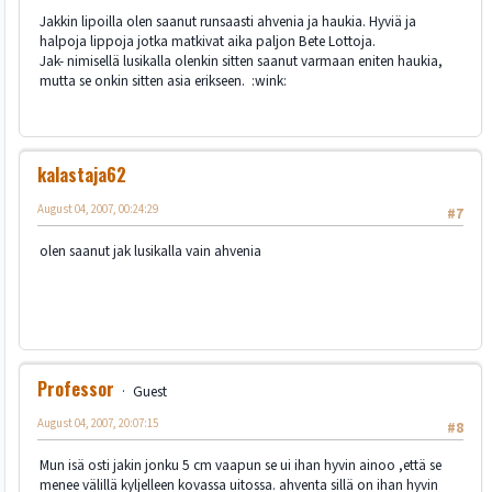
Jakkin lipoilla olen saanut runsaasti ahvenia ja haukia. Hyviä ja
halpoja lippoja jotka matkivat aika paljon Bete Lottoja.
Jak- nimisellä lusikalla olenkin sitten saanut varmaan eniten haukia,
mutta se onkin sitten asia erikseen. :wink:
kalastaja62
August 04, 2007, 00:24:29
#7
olen saanut jak lusikalla vain ahvenia
Professor
Guest
August 04, 2007, 20:07:15
#8
Mun isä osti jakin jonku 5 cm vaapun se ui ihan hyvin ainoo ,että se
menee välillä kyljelleen kovassa uitossa. ahventa sillä on ihan hyvin