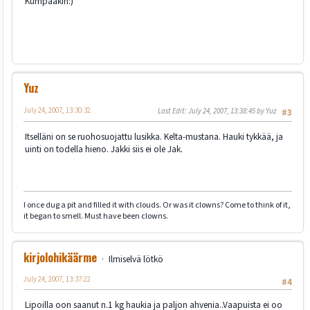
Kumpaakin:)
Yuz
July 24, 2007, 13:30:32
Last Edit
: July 24, 2007, 13:38:45 by Yuz
#3
Itselläni on se ruohosuojattu lusikka. Kelta-mustana. Hauki tykkää, ja
uinti on todella hieno. Jakki siis ei ole Jak.
I once dug a pit and filled it with clouds. Or was it clowns? Come to think of it,
it began to smell. Must have been clowns.
kirjolohikäärme
Ilmiselvä lötkö
July 24, 2007, 13:37:22
#4
Lipoilla oon saanut n.1 kg haukia ja paljon ahvenia..Vaapuista ei oo