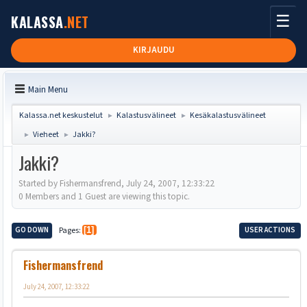
☰
KALASSA
.NET
KIRJAUDU
Main Menu
Kalassa.net keskustelut
Kalastusvälineet
Kesäkalastusvälineet
►
►
Vieheet
Jakki?
►
►
Jakki?
Started by Fishermansfrend, July 24, 2007, 12:33:22
0 Members and 1 Guest are viewing this topic.
GO DOWN
Pages
1
USER ACTIONS
Fishermansfrend
July 24, 2007, 12:33:22