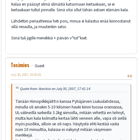
Kalaa en päässyt silmä silmästä katsomaan kertaakaan, se ei
kertaakaan tullut pinnalle. Siinä olisi ollut tähän astisen elämäni kala.
Lähdettiin periaatteessa heti pois, minua ei kalastus enää kiinnostanut
sillä reissulla, ja muutenkin satoi.
Siinä tuli jigille menekkiä + päivän v*tut*kset.
Tosimies
Guest
July 30, 2007, 19:55:05
#4
Quote from: Anarkia on July 30, 2007, 17:41:14
Tänään Himopilkkijä89:n kanssa Pyhäjärven Liukuslahdessa,
minulla oli ainakin 5-10 kiloinen hauki kiinni tuossa oranssissa,
UL-välineillä surkeilla 3.2kg siimoilla, mitään virhettä en tehnyt,
mutta kun kala kolmatta kertaa lähti veneen alle, vapa oli siellä
myös puoliksi, silloin se oli naps. Väsytystä ehti kestää vasta
noin 10 minuuttia, kalassa ei näkynyt mitään väsymisen
merkkejä.