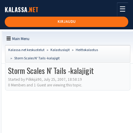
☰
KALASSA
.NET
KIRJAUDU
Main Menu
Kalassa.net keskustelut
Kalastuslajit
Heittokalastus
►
►
Storm Scales N' Tails -kalajigit
►
Storm Scales N' Tails -kalajigit
Started by Pilkkijä90, July 25, 2007, 18:58:19
0 Members and 1 Guest are viewing this topic.