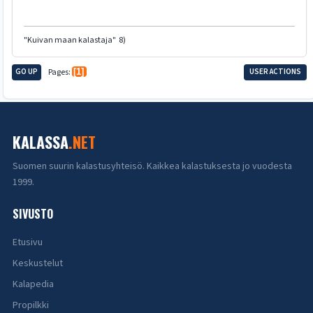
"Kuivan maan kalastaja" 8)
GO UP
Pages
1
USER ACTIONS
KALASSA
.NET
Suomen suurin kalastusyhteisö. Kaikkea kalastuksesta jo vuodesta
1999.
SIVUSTO
Etusivu
Keskustelut
Kalapedia
Propilkki