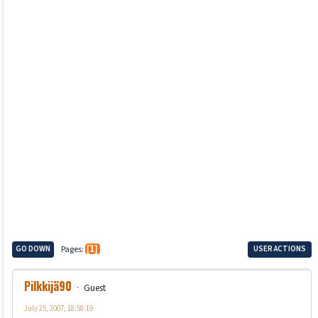
GO DOWN
Pages
1
USER ACTIONS
Pilkkijä90
Guest
July 25, 2007, 18:58:19