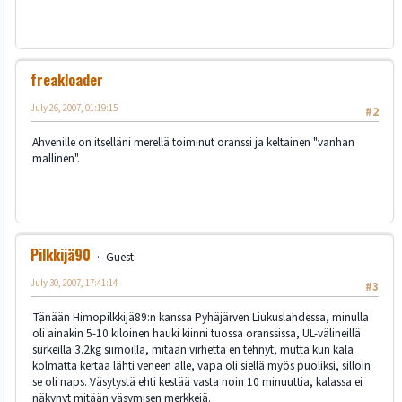
freakloader
July 26, 2007, 01:19:15
#2
Ahvenille on itselläni merellä toiminut oranssi ja keltainen "vanhan
mallinen".
Pilkkijä90
Guest
July 30, 2007, 17:41:14
#3
Tänään Himopilkkijä89:n kanssa Pyhäjärven Liukuslahdessa, minulla
oli ainakin 5-10 kiloinen hauki kiinni tuossa oranssissa, UL-välineillä
surkeilla 3.2kg siimoilla, mitään virhettä en tehnyt, mutta kun kala
kolmatta kertaa lähti veneen alle, vapa oli siellä myös puoliksi, silloin
se oli naps. Väsytystä ehti kestää vasta noin 10 minuuttia, kalassa ei
näkynyt mitään väsymisen merkkejä.