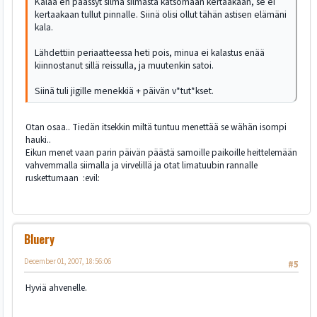
Kalaa en päässyt silmä silmästä katsomaan kertaakaan, se ei
kertaakaan tullut pinnalle. Siinä olisi ollut tähän astisen elämäni
kala.
Lähdettiin periaatteessa heti pois, minua ei kalastus enää
kiinnostanut sillä reissulla, ja muutenkin satoi.
Siinä tuli jigille menekkiä + päivän v*tut*kset.
Otan osaa.. Tiedän itsekkin miltä tuntuu menettää se wähän isompi
hauki..
Eikun menet vaan parin päivän päästä samoille paikoille heittelemään
vahvemmalla siimalla ja virvelillä ja otat limatuubin rannalle
ruskettumaan :evil:
Bluery
December 01, 2007, 18:56:06
#5
Hyviä ahvenelle.