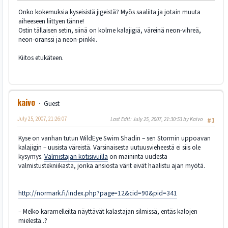
Onko kokemuksia kyseisistä jigeistä? Myös saaliita ja jotain muuta
aiheeseen liittyen tänne!
Ostin tällaisen setin, siinä on kolme kalajigiä, väreinä neon-vihreä,
neon-oranssi ja neon-pinkki.
Kiitos etukäteen.
kaivo
Guest
July 25, 2007, 21:26:07
Last Edit
: July 25, 2007, 21:30:53 by Kaivo
#1
Kyse on vanhan tutun WildEye Swim Shadin – sen Stormin uppoavan
kalajigin – uusista väreistä. Varsinaisesta uutuusvieheestä ei siis ole
kysymys.
Valmistajan kotisivuilla
on maininta uudesta
valmistustekniikasta, jonka ansiosta värit eivät haalistu ajan myötä.
http://normark.fi/index.php?page=12&cid=90&pid=341
– Melko karamelleilta näyttävät kalastajan silmissä, entäs kalojen
mielestä..?