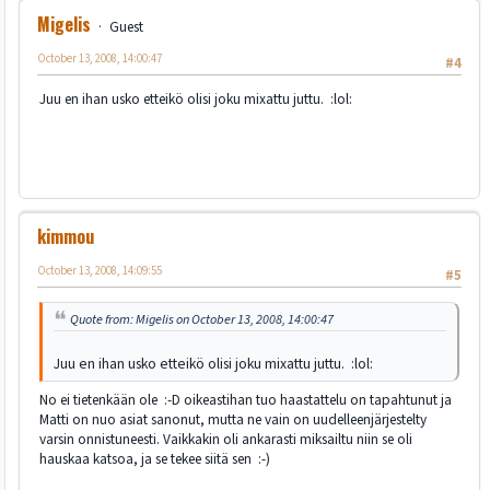
Migelis
Guest
October 13, 2008, 14:00:47
#4
Juu en ihan usko etteikö olisi joku mixattu juttu. :lol:
kimmou
October 13, 2008, 14:09:55
#5
Quote from: Migelis on October 13, 2008, 14:00:47
Juu en ihan usko etteikö olisi joku mixattu juttu. :lol:
No ei tietenkään ole :-D oikeastihan tuo haastattelu on tapahtunut ja
Matti on nuo asiat sanonut, mutta ne vain on uudelleenjärjestelty
varsin onnistuneesti. Vaikkakin oli ankarasti miksailtu niin se oli
hauskaa katsoa, ja se tekee siitä sen :-)