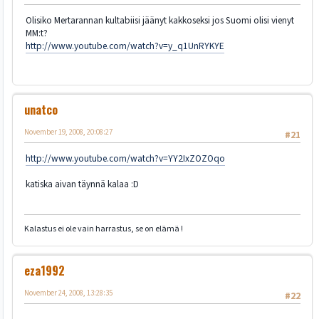
Olisiko Mertarannan kultabiisi jäänyt kakkoseksi jos Suomi olisi vienyt
MM:t?
http://www.youtube.com/watch?v=y_q1UnRYKYE
unatco
November 19, 2008, 20:08:27
#21
http://www.youtube.com/watch?v=YY2IxZOZOqo
katiska aivan täynnä kalaa :D
Kalastus ei ole vain harrastus, se on elämä !
eza1992
November 24, 2008, 13:28:35
#22