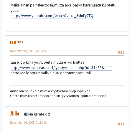
Meikeläinen painelee tossa,mutta aika paska kuvanlaatu ku otettu
yöllä.
http://www.youtube.com/watch?v=4L_5MnFyZFQ
iso <><
November 02, 2008, 20:33:14
#12
tää ei oo kyllä youtubesta mutta ei kai haittaa
http://www.riemurasia.net/jylppy/media.php?id=51485&c=11
Kattokaa loppuun vaikka alku on tommonen :evil:
Anna miehelle kala mies on tyytyväinen lopunpäivää.
Opeta mies kalastamaan hän on tyytyväinen lopun elämäänsä.
.Ville
Iijoen karate kid
November 06, 2008, 21:13:16
#13