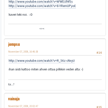
http://www.youtube.com/watch?v=kFWl3JfAfSs
http://www.youtube.com/watch?v=8-YRemUPyoE
kaveri teki noi. :-D
<><
jompsu
November 07, 2008, 16:46:38
#14
http://www.youtube.com/watch?v=R_56z-cNxyU
ihan siisti kattoo miten ahven ottaa pilkkiin veden alta :-)
tä...?
vainaja
November 07, 2008, 20:02:47
#15