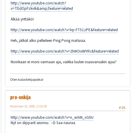
http://www.youtube.com/watch?
v=TDdOpFzkvIk&amp;feature=related
Älkää yrittäkö!
http://www.youtube.com/watch?v=lrp-FT51zPE&feature=related
Heh, jätkät alko pelleileen Ping Pong matsissa.
http://www.youtube.com/watch?v=2hIKOisWYRc&feature=related
Noinkaan ei moni varmaan aja, vaikka luulee osaavansakin ajaa?
Olen kalastelijapoika!
pro-onkija
November 26, 2008, 23:52:00
#26
http://www.youtube.com/watch?v=n_w0iN_xG0U
Nyt on slipparit seonnu. :-D Saa nauraa.