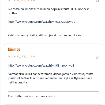
October 12, 2008, 19:15:30
#2
No tossa on ilmeisesti maailman nopein kitaristi. Hullu nopeesti
soittaa....
http://www.youtube.com/watch?v=0C6XzzDDWOs
Kaikkihan sen nyt tietää, että aikojen alussa ihminen oli kala.
kimmou
October 13, 2008, 11:13:36
#3
http://www.youtube.com/watch?v=9N_-zopnwp8
Varmaankin kaikki nähneet tämän videon jossain vaiheessa, mutta
pakko oli laittaa kun on sen verran hauska. Kyllä se Nykänen osaa
selittää asioita..
Come to the dark side - we have cookies