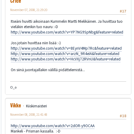
Crice
November 07, 2008, 21:29:20
#17
Itseäni huvitti aikoinaan Kummelin Martti Mielikäinen. Ja huvittaa tuo
vieläkin etenkin tuo nauru :-D
http://www.youtube.com/watch?v=YP7NG9SpNbg&feature=related
Jos jotain huvittaa niin lisää :-)
http://www.youtube.com/watch?v=8EynV4Mp7Rc&feature=related
http://www.youtube.com/watch?v=arzN_9R4eIA&feature=related
http://www.youtube.com/watch?v=HcVXj72RVnU&feature=related
On siinä juontajallakin välillä pidättelemistä...
O_o
Vikke
Kiiskimaisteri
November 08, 2008, 21:41:48
#18
http://www.youtube.com/watch?v=2dOR-y9OCAA
Mankeli - Prisman kassalla. :-D