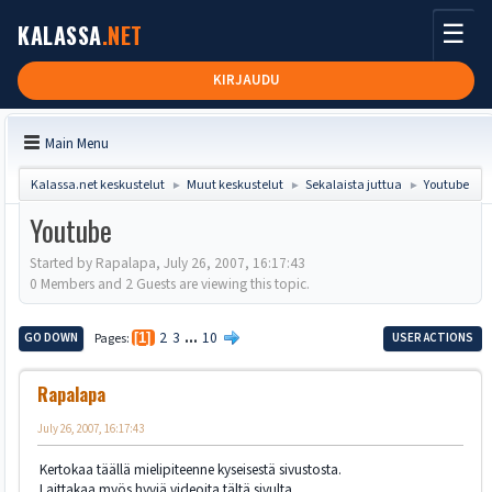
☰
KALASSA
.NET
KIRJAUDU
Main Menu
Kalassa.net keskustelut
Muut keskustelut
Sekalaista juttua
Youtube
►
►
►
Youtube
Started by Rapalapa, July 26, 2007, 16:17:43
0 Members and 2 Guests are viewing this topic.
2
3
...
10
GO DOWN
Pages
1
USER ACTIONS
Rapalapa
July 26, 2007, 16:17:43
Kertokaa täällä mielipiteenne kyseisestä sivustosta.
Laittakaa myös hyviä videoita tältä sivulta.