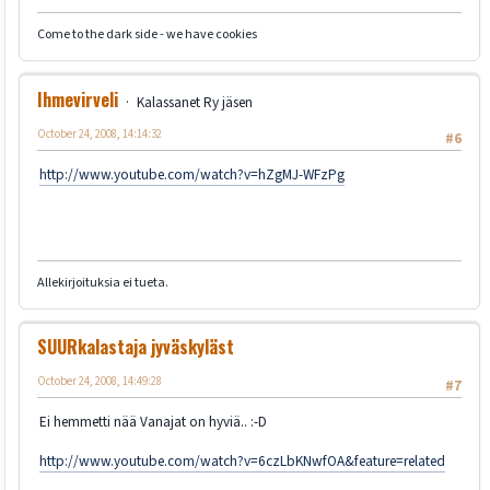
Come to the dark side - we have cookies
Ihmevirveli
Kalassanet Ry jäsen
October 24, 2008, 14:14:32
#6
http://www.youtube.com/watch?v=hZgMJ-WFzPg
Allekirjoituksia ei tueta.
SUURkalastaja jyväskyläst
October 24, 2008, 14:49:28
#7
Ei hemmetti nää Vanajat on hyviä.. :-D
http://www.youtube.com/watch?v=6czLbKNwfOA&feature=related