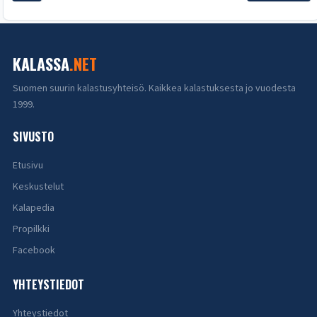
KALASSA
.NET
Suomen suurin kalastusyhteisö. Kaikkea kalastuksesta jo vuodesta
1999.
SIVUSTO
Etusivu
Keskustelut
Kalapedia
Propilkki
Facebook
YHTEYSTIEDOT
Yhteystiedot