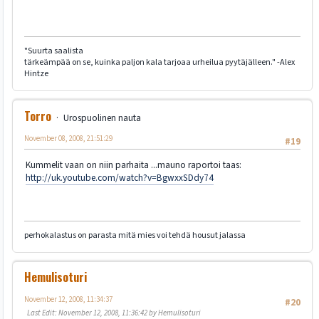
"Suurta saalista
tärkeämpää on se, kuinka paljon kala tarjoaa urheilua pyytäjälleen." -Alex
Hintze
Torro
Urospuolinen nauta
November 08, 2008, 21:51:29
#19
Kummelit vaan on niin parhaita ...mauno raportoi taas:
http://uk.youtube.com/watch?v=BgwxxSDdy74
perhokalastus on parasta mitä mies voi tehdä housut jalassa
Hemulisoturi
November 12, 2008, 11:34:37
#20
Last Edit
: November 12, 2008, 11:36:42 by Hemulisoturi