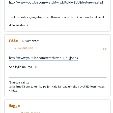
http://www.youtube.com/watch?v=sdvPpldwZUU&feature=related
Hauki on kalastajan ystävä...se ottaa aina silloinkin, kun muut kalat eivät
Molopääklaani
Vikke
Kiiskimaisteri
October 24, 2008, 20:05:57
#8
http://www.youtube.com/watch?v=dEQb0jjAhZs
Saa kyllä nauraa :-D
"Suurta saalista
tärkeämpää on se, kuinka paljon kala tarjoaa urheilua pyytäjälleen." -Alex
Hintze
Hagge