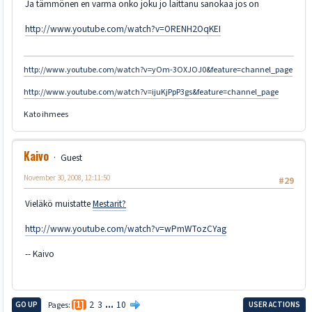
Ja tämmönen en varma onko joku jo laittanu sanokaa jos on
http://www.youtube.com/watch?v=ORENH2OqKEI
http://www.youtube.com/watch?v=yOm-3OXJOJ0&feature=channel_page
http://www.youtube.com/watch?v=ijuKjPpP3gs&feature=channel_page
Kato ihmees
Kaivo
Guest
November 30, 2008, 12:11:50
#29
Vieläkö muistatte
Mestarit?
http://www.youtube.com/watch?v=wPmWTozCYag
-- Kaivo
2
3
...
10
GO UP
Pages
1
USER ACTIONS