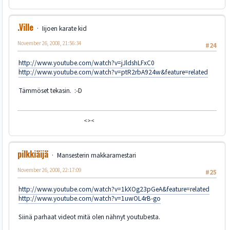
.Ville
Iijoen karate kid
November 26, 2008, 21:56:34
#24
http://www.youtube.com/watch?v=jJldshLFxC0
http://www.youtube.com/watch?v=ptR2rbA924w&feature=related
Tämmöset tekasin. :-D
<><
pilkkiäijä
Mansesterin makkaramestari
November 26, 2008, 22:17:09
#25
http://www.youtube.com/watch?v=1kXOg23pGeA&feature=related
http://www.youtube.com/watch?v=1uwOL4rB-go
Siinä parhaat videot mitä olen nähnyt youtubesta.