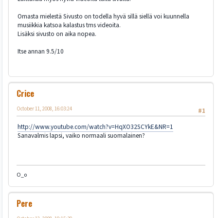
Omasta mielestä Sivusto on todella hyvä sillä siellä voi kuunnella
musiikkia katsoa kalastus tms videoita.
Lisäksi sivusto on aika nopea.
Itse annan 9.5/10
Crice
October 11, 2008, 16:03:24
#1
http://www.youtube.com/watch?v=HqXO32SCYkE&NR=1
Sanavalmis lapsi, vaiko normaali suomalainen?
O_o
Pere