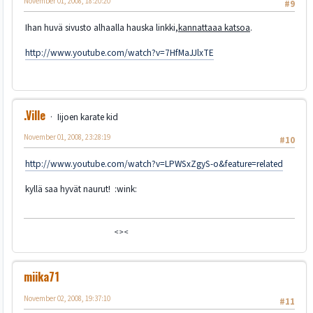
November 01, 2008, 18:20:20
#9
Ihan huvä sivusto alhaalla hauska linkki,
kannattaaa katsoa
.
http://www.youtube.com/watch?v=7HfMaJJlxTE
.Ville
Iijoen karate kid
November 01, 2008, 23:28:19
#10
http://www.youtube.com/watch?v=LPWSxZgyS-o&feature=related
kyllä saa hyvät naurut! :wink:
<><
miika71
November 02, 2008, 19:37:10
#11