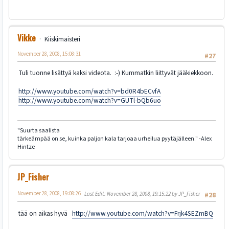
Vikke
Kiiskimaisteri
November 28, 2008, 15:08:31
#27
Tuli tuonne lisättyä kaksi videota. :-) Kummatkin liittyvät jääkiekkoon.
http://www.youtube.com/watch?v=bd0R4bECvfA
http://www.youtube.com/watch?v=GUTl-bQb6uo
"Suurta saalista
tärkeämpää on se, kuinka paljon kala tarjoaa urheilua pyytäjälleen." -Alex
Hintze
JP_Fisher
November 28, 2008, 19:08:26
Last Edit
: November 28, 2008, 19:15:22 by JP_Fisher
#28
tää on aikas hyvä
http://www.youtube.com/watch?v=Frjk4SEZmBQ