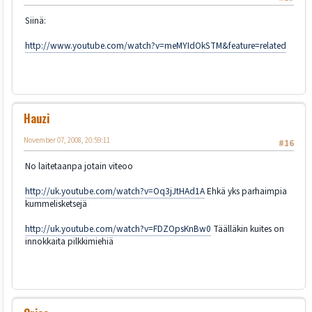
Siinä:
http://www.youtube.com/watch?v=meMYIdOkSTM&feature=related
Hauzi
November 07, 2008, 20:59:11
#16
No laitetaanpa jotain viteoo
http://uk.youtube.com/watch?v=Oq3jJtHAd1A
Ehkä yks parhaimpia
kummelisketsejä
http://uk.youtube.com/watch?v=FDZOpsKnBw0
Täälläkin kuites on
innokkaita pilkkimiehiä