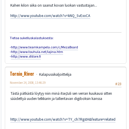
Kahen kilon siika on saanut kovan luokan vastustajan...
http://www.youtube.com/watch?v=kNQ_SvExxCA
Tietoa sukelluskalastuksesta:
-
http://www.teamkampela.com/c/MezaBoard
-
http://www.touhula.net/lajina.htm
-
http://www.sfstore.fi
Tornio_River
Kalapussikaljoittelija
November 24, 2008, 13:46:29
#23
Tästä pätkästä löytyy niin minä itse,tuli sen verran kuukausi sitten
säädettyä uuden telkkarin ja tallentavan digiboksin kanssa
http://www.youtube.com/watch?v=TY_ch7RgstA&feature=related