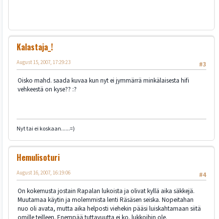
Kalastaja_!
August 15, 2007, 17:29:23
#3
Oisko mahd. saada kuvaa kun nyt ei jymmärrä minkälaisesta hifi
vehkeestä on kyse?? :?
Nyt tai ei koskaan......=)
Hemulisoturi
August 16, 2007, 16:19:06
#4
On kokemusta jostain Rapalan lukoista ja olivat kyllä aika säkkejä.
Muutamaa käytin ja molemmista lenti Räsäsen seiska. Nopeitahan
nuo oli avata, mutta aika helposti viehekin pääsi luiskahtamaan siitä
omille teilleen. Enempää tuttavuutta ei ko. lukkoihin ole.