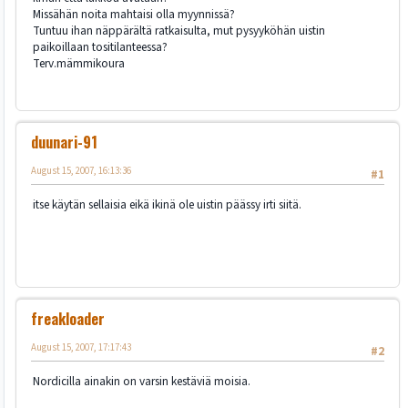
Missähän noita mahtaisi olla myynnissä?
Tuntuu ihan näppärältä ratkaisulta, mut pysyyköhän uistin
paikoillaan tositilanteessa?
Terv.mämmikoura
duunari-91
August 15, 2007, 16:13:36
#1
itse käytän sellaisia eikä ikinä ole uistin päässy irti siitä.
freakloader
August 15, 2007, 17:17:43
#2
Nordicilla ainakin on varsin kestäviä moisia.