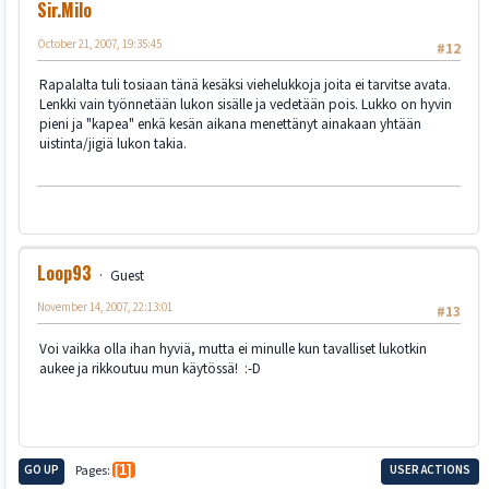
Sir.Milo
October 21, 2007, 19:35:45
#12
Rapalalta tuli tosiaan tänä kesäksi viehelukkoja joita ei tarvitse avata.
Lenkki vain työnnetään lukon sisälle ja vedetään pois. Lukko on hyvin
pieni ja "kapea" enkä kesän aikana menettänyt ainakaan yhtään
uistinta/jigiä lukon takia.
Loop93
Guest
November 14, 2007, 22:13:01
#13
Voi vaikka olla ihan hyviä, mutta ei minulle kun tavalliset lukotkin
aukee ja rikkoutuu mun käytössä! :-D
GO UP
Pages
1
USER ACTIONS