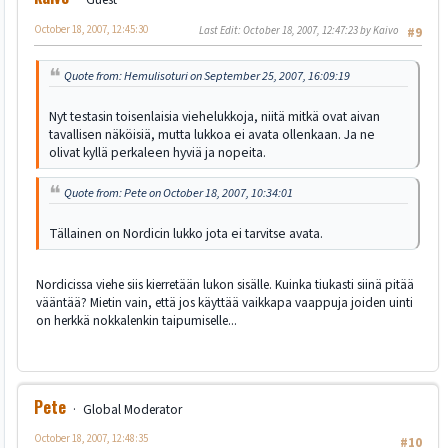
October 18, 2007, 12:45:30
Last Edit
: October 18, 2007, 12:47:23 by Kaivo
#9
Quote from: Hemulisoturi on September 25, 2007, 16:09:19
Nyt testasin toisenlaisia viehelukkoja, niitä mitkä ovat aivan
tavallisen näköisiä, mutta lukkoa ei avata ollenkaan. Ja ne
olivat kyllä perkaleen hyviä ja nopeita.
Quote from: Pete on October 18, 2007, 10:34:01
Tällainen on Nordicin lukko jota ei tarvitse avata.
Nordicissa viehe siis kierretään lukon sisälle. Kuinka tiukasti siinä pitää
vääntää? Mietin vain, että jos käyttää vaikkapa vaappuja joiden uinti
on herkkä nokkalenkin taipumiselle...
Pete
Global Moderator
October 18, 2007, 12:48:35
#10