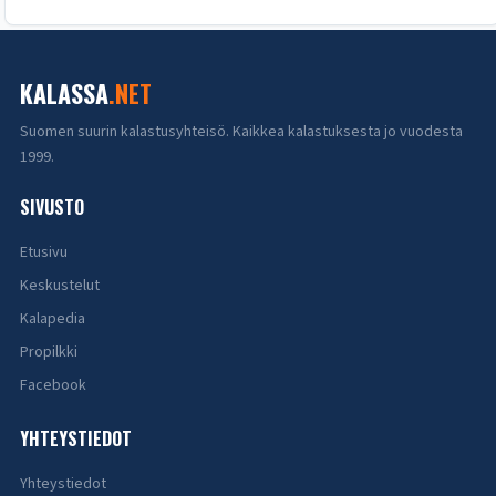
KALASSA
.NET
Suomen suurin kalastusyhteisö. Kaikkea kalastuksesta jo vuodesta
1999.
SIVUSTO
Etusivu
Keskustelut
Kalapedia
Propilkki
Facebook
YHTEYSTIEDOT
Yhteystiedot