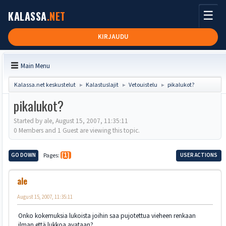
☰
KALASSA
.NET
KIRJAUDU
Main Menu
Kalassa.net keskustelut
Kalastuslajit
Vetouistelu
pikalukot?
►
►
►
pikalukot?
Started by ale, August 15, 2007, 11:35:11
0 Members and 1 Guest are viewing this topic.
GO DOWN
Pages
1
USER ACTIONS
ale
August 15, 2007, 11:35:11
Onko kokemuksia lukoista joihin saa pujotettua vieheen renkaan
ilman että lukkoa avataan?