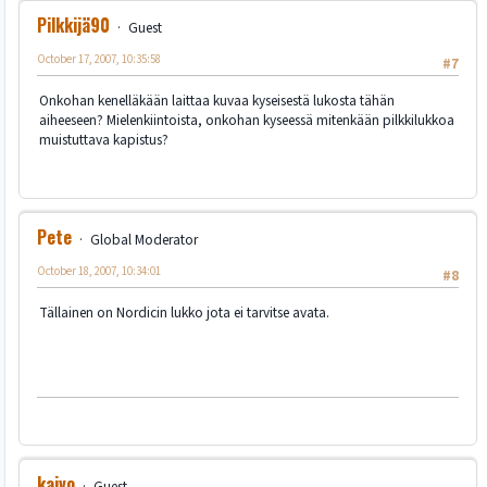
Pilkkijä90
Guest
October 17, 2007, 10:35:58
#7
Onkohan kenelläkään laittaa kuvaa kyseisestä lukosta tähän
aiheeseen? Mielenkiintoista, onkohan kyseessä mitenkään pilkkilukkoa
muistuttava kapistus?
Pete
Global Moderator
October 18, 2007, 10:34:01
#8
Tällainen on Nordicin lukko jota ei tarvitse avata.
kaivo
Guest