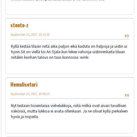
stento-z
September 25, 2007, 14:19:30
#5
Kyllä kestää tilasin niitä aika paljon eikä kaduta on halpoja ja uistin ui
hyvin.Sit on viellä toi Ari Ojala kun tekee vahvoja uistinrenkaita tilaan
niitäkin kunhan talous on taas kunnossa :wink:
Hemulisoturi
September 25, 2007, 16:09:19
#6
Nyt testasin toisenlaisia viehelukkoja, niitä mitkä ovat aivan tavallisen
näköisiä, mutta lukkoa ei avata ollenkaan. Ja ne olivat kyllä perkaleen
hyviä ja nopeita.