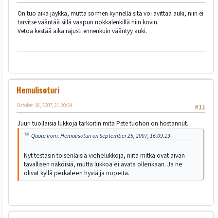
On tuo aika jäykkä, mutta sormen kynnellä sitä voi avittaa auki, niin ei
tarvitse vääntää sillä vaapun nokkalenkillä niin kovin.
Vetoa kestää aika rajusti ennenkuin vääntyy auki.
Hemulisoturi
October 18, 2007, 21:20:54
#11
Juuri tuollaisia lukkoja tarkoitin mitä Pete tuohon on hostannut.
Quote from: Hemulisoturi on September 25, 2007, 16:09:19
Nyt testasin toisenlaisia viehelukkoja, niitä mitkä ovat aivan
tavallisen näköisiä, mutta lukkoa ei avata ollenkaan. Ja ne
olivat kyllä perkaleen hyviä ja nopeita.