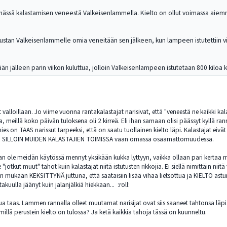
ässä kalastamisen veneestä Valkeisenlammella. Kielto on ollut voimassa aiemmin
ustan Valkeisenlammelle omia veneitään sen jälkeen, kun lampeen istutettiin vii
n jälleen parin viikon kuluttua, jolloin Valkeisenlampeen istutetaan 800 kiloa k
eet valloillaan. Jo viime vuonna rantakalastajat narisivat, että "veneestä ne kaikki 
a, meillä koko päivän tuloksena oli 2 kirreä. Eli ihan samaan olisi päässyt kyllä 
s on TAAS narissut tarpeeksi, että on saatu tuollainen kielto läpi. Kalastajat eivä
I OLE SILLOIN MUIDEN KALASTAJIEN TOIMISSA vaan omassa osaamattomuudessa.
rmaan ole meidän käytössä mennyt yksikään kukka lyttyyn, vaikka ollaan pari kertaa me
 "jotkut muut" tahot kuin kalastajat niitä istutusten rikkojia. Ei siellä nimittäin ni
ain mukaan KEKSITTYNÄ juttuna, että saataisiin lisää vihaa lietsottua ja KIELTO a
akuulla jäänyt kuin jalanjälkiä hiekkaan... :roll:
ua taas. Lammen rannalla olleet muutamat narisijat ovat siis saaneet tahtonsa läpi.
millä perustein kielto on tulossa? Ja ketä kaikkia tahoja tässä on kuunneltu.