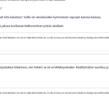
n?
t niitä kalastaa? Siellä oli venäläisiäkin kymmenien vapojen kanssa kalassa.
ä jaksaa tuollaisen kieltorumban pistää aluilleen.
n talot tehdään kivistä on tiede tehty faktoista; mutta kivikasa ei ole talo eikä kokoelma faktoja ole välttämättä 
kirjoituksia tökeröinä, niin tökerö se oli se lehtikirjoituskin. Käsittämätön suoritus 
n talot tehdään kivistä on tiede tehty faktoista; mutta kivikasa ei ole talo eikä kokoelma faktoja ole välttämättä 