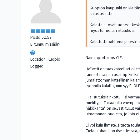
Kuopion kaupunki on kieltäm
kalastuslaista.
Kalastajat ovat tuoneet kesk
myös turmeltiin istutuksia.
Posts: 5,153
Kalastustapahtuma järjestetää
Ei tunnu missään!
Näin raportoi siis YLE.
Location: Kuopio
Logged
He*vetti on taas kateelliset oll
rannasta saatiin useampikin kal
jumalattoman kateellinen kalamie
syönnillä kalatta, niin syy E
...ja istutuksia rikottu... ei va
mietittyjä. Taitaa olla enempi ne
näkökanta" on selvästi tullut v
uimarannan puolelta, jolloin ei t
Ei voi kuin ihmetellä tuota touh
Tietääköhän hän itse edes sitä, 