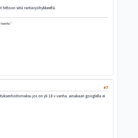
 hittoon siitä rantavyöhykkeeltä.
tiedettä."
#7
tuksenhoitomaksu jos on yli 18 v vanha. ainakaan googlella ei