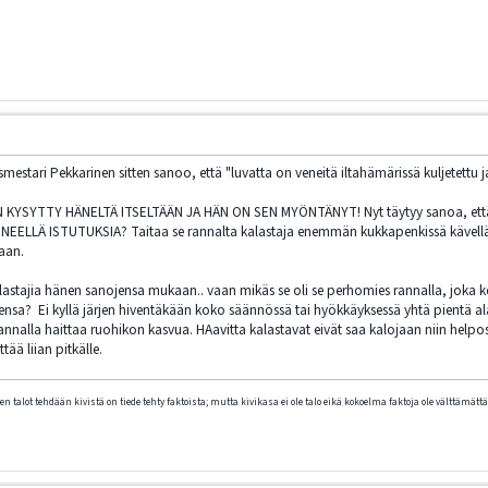
stari Pekkarinen sitten sanoo, että "luvatta on veneitä iltahämärissä kuljetettu ja 
 KYSYTTY HÄNELTÄ ITSELTÄÄN JA HÄN ON SEN MYÖNTÄNYT! Nyt täytyy sanoa, että m
ENEELLÄ ISTUTUKSIA? Taitaa se rannalta kalastaja enemmän kukkapenkissä kävellä. 
maan.
lastajia hänen sanojensa mukaan.. vaan mikäs se oli se perhomies rannalla, joka ke
neensa? Ei kyllä järjen hiventäkään koko säännössä tai hyökkäyksessä yhtä pientä
annalla haittaa ruohikon kasvua. HAavitta kalastavat eivät saa kalojaan niin helpost
ää liian pitkälle.
n talot tehdään kivistä on tiede tehty faktoista; mutta kivikasa ei ole talo eikä kokoelma faktoja ole välttämättä 