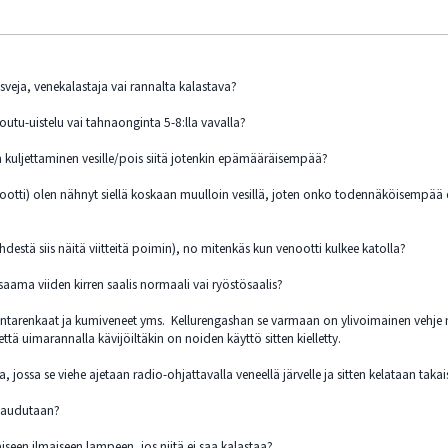
eja, venekalastaja vai rannalta kalastava?
outu-uistelu vai tahnaonginta 5-8:lla vavalla?
 kuljettaminen vesille/pois siitä jotenkin epämääräisempää?
ootti) olen nähnyt siellä koskaan muulloin vesillä, joten onko todennäköisempää e
lehdestä siis näitä viitteitä poimin), no mitenkäs kun venootti kulkee katolla?
ama viiden kirren saalis normaali vai ryöstösaalis?
untarenkaat ja kumiveneet yms. Kellurengashan se varmaan on ylivoimainen vehje my
ttä uimarannalla kävijöiltäkin on noiden käyttö sitten kielletty.
a, jossa se viehe ajetaan radio-ohjattavalla veneellä järvelle ja sitten kelataan takais
htaudutaan?
aiseen ilmaiseen lampeen, jos niitä ei saa kalastaa?