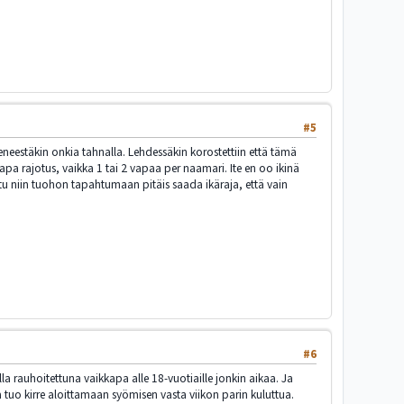
#5
eneestäkin onkia tahnalla. Lehdessäkin korostettiin että tämä
pa rajotus, vaikka 1 tai 2 vapaa per naamari. Ite en oo ikinä
stu niin tuohon tapahtumaan pitäis saada ikäraja, että vain
#6
a rauhoitettuna vaikkapa alle 18-vuotiaille jonkin aikaa. Ja
 tuo kirre aloittamaan syömisen vasta viikon parin kuluttua.