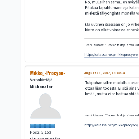
No, mulle ihan sama.. en nykyää
Pitäkää tapahtumanne ja kalanne
mielestä täkyonginta monella vav
(Ja uutinen itsessään on jo virh
kielto on ollut voimassa ennenki
Henri Poincare: "Tiede on faktoja; aivan kute
http://kalassa.net/mikkoprocyon/
Mikko_-Procyon-
August 15, 2007, 13:40:14
Veronkiertäjä
Tulipahan sitten mailattua asian
Mikkonator
ottaa liian todesta. Ei sitä ai
kesää, mutta ei se haittaa yhtää
Henri Poincare: "Tiede on faktoja; aivan kute
http://kalassa.net/mikkoprocyon/
Posts: 5,153