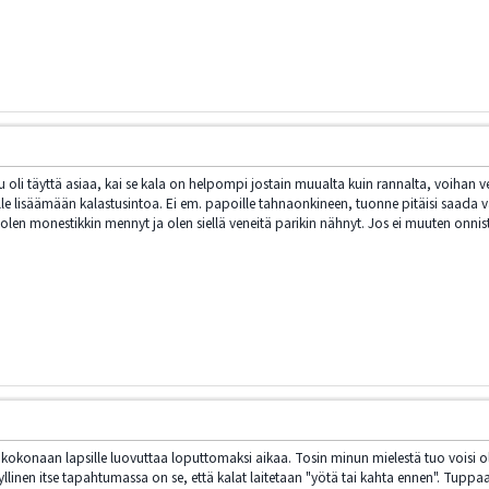
u oli täyttä asiaa, kai se kala on helpompi jostain muualta kuin rannalta, voihan v
le lisäämään kalastusintoa. Ei em. papoille tahnaonkineen, tuonne pitäisi saada va
 olen monestikkin mennyt ja olen siellä veneitä parikin nähnyt. Jos ei muuten onni
kokonaan lapsille luovuttaa loputtomaksi aikaa. Tosin minun mielestä tuo voisi oll
linen itse tapahtumassa on se, että kalat laitetaan "yötä tai kahta ennen". Tuppaa