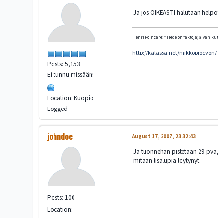
Ja jos OIKEASTI halutaan helpot
Henri Poincare: "Tiede on faktoja; aivan kute
http://kalassa.net/mikkoprocyon/
Posts: 5,153
Ei tunnu missään!
Location: Kuopio
Logged
johndoe
August 17, 2007, 23:32:43
Ja tuonnehan pistetään 29 pvä,
mitään lisälupia löytynyt.
Posts: 100
Location: -