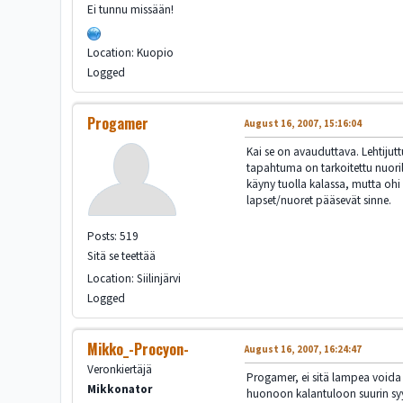
Ei tunnu missään!
Location: Kuopio
Logged
Progamer
August 16, 2007, 15:16:04
Kai se on avauduttava. Lehtijutt
tapahtuma on tarkoitettu nuoril
käyny tuolla kalassa, mutta ohi
lapset/nuoret pääsevät sinne.
Posts: 519
Sitä se teettää
Location: Siilinjärvi
Logged
Mikko_-Procyon-
August 16, 2007, 16:24:47
Veronkiertäjä
Progamer, ei sitä lampea voida 
Mikkonator
huonoon kalantuloon suurin syyl