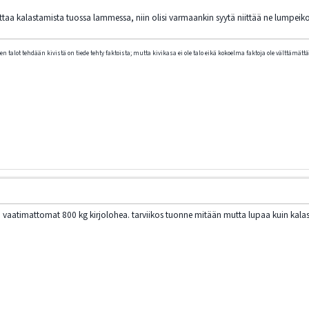
taa kalastamista tuossa lammessa, niin olisi varmaankin syytä niittää ne lumpeikot
n talot tehdään kivistä on tiede tehty faktoista; mutta kivikasa ei ole talo eikä kokoelma faktoja ole välttämättä 
 vaatimattomat 800 kg kirjolohea. tarviikos tuonne mitään mutta lupaa kuin kalas