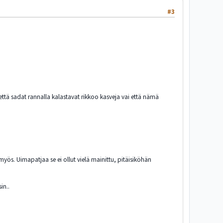
#3
ttä sadat rannalla kalastavat rikkoo kasveja vai että nämä
ös. Uimapatjaa se ei ollut vielä mainittu, pitäisiköhän
in..