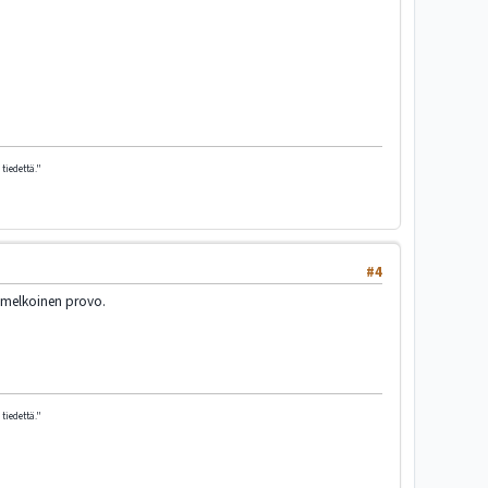
tiedettä."
#4
ja melkoinen provo.
tiedettä."