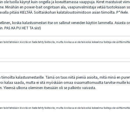
n ole tuolla käynyt kuin ongella ja koeuittamassa vaappuja. Kirret maistuivat viim
. Minähän en power-bait ongintaan ala, vaapunvalmistaja vetää tuotoksiaan soutae
alla pitäisi KIELTÄÄ. Soittaiskohan kalataloustoimistoon asian tiimoilta. P*rkele.
eellinen, koska kalastusmestari itse on sallinut veneiden käytön lammella. Asiasta on
n. PAS KA PU HET TA siis!)
n talot tehdään kivistä on tiede tehty faktoista; mutta kivikasa ei ole talo eikä kokoelma faktoja ole välttämättä 
 tiimoilta kalastusmestarille. Tämä on taas niitä pieniä asioita, mitä minä en pur
na voi kalaa saada, mutta ei sitä myöskään omaa osaamattomuutta tarvitse muille ko
n. Yleensä ulkona oleminen itsessään oli se palkinto vaivasta.
n talot tehdään kivistä on tiede tehty faktoista; mutta kivikasa ei ole talo eikä kokoelma faktoja ole välttämättä 