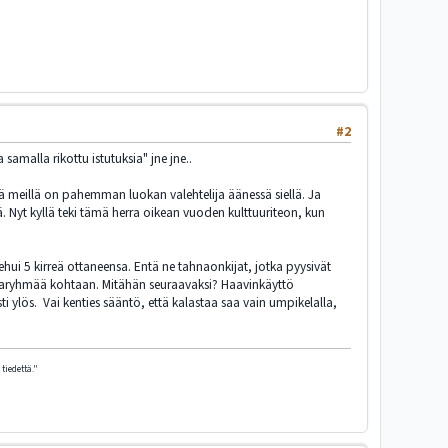
#2
samalla rikottu istutuksia" jne jne..
eillä on pahemman luokan valehtelija äänessä siellä. Ja
Nyt kyllä teki tämä herra oikean vuoden kulttuuriteon, kun
hui 5 kirreä ottaneensa. Entä ne tahnaonkijat, jotka pyysivät
 alaryhmää kohtaan. Mitähän seuraavaksi? Haavinkäyttö
i ylös. Vai kenties sääntö, että kalastaa saa vain umpikelalla,
tiedettä."