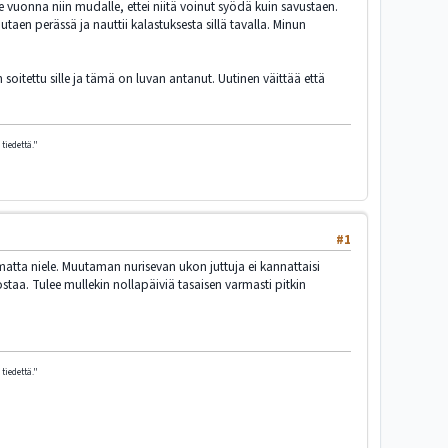
e vuonna niin mudalle, ettei niitä voinut syödä kuin savustaen.
n perässä ja nauttii kalastuksesta sillä tavalla. Minun
 soitettu sille ja tämä on luvan antanut. Uutinen väittää että
tiedettä."
#1
ematta niele. Muutaman nurisevan ukon juttuja ei kannattaisi
staa. Tulee mullekin nollapäiviä tasaisen varmasti pitkin
tiedettä."