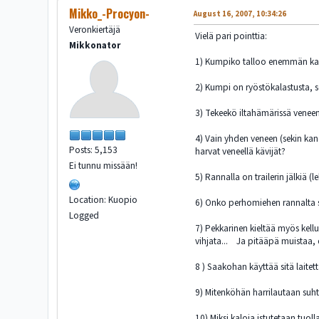
Mikko_-Procyon-
August 16, 2007, 10:34:26
Veronkiertäjä
Vielä pari pointtia:
Mikkonator
1) Kumpiko talloo enemmän kasv
2) Kumpi on ryöstökalastusta, s
3) Tekeekö iltahämärissä veneen
4) Vain yhden veneen (sekin kan
Posts: 5,153
harvat veneellä kävijät?
Ei tunnu missään!
5) Rannalla on trailerin jälkiä (
Location: Kuopio
6) Onko perhomiehen rannalta sa
Logged
7) Pekkarinen kieltää myös kell
vihjata... Ja pitääpä muistaa, e
8 ) Saakohan käyttää sitä laitett
9) Mitenköhän harrilautaan su
10) Miksi kaloja istutetaan tuoll