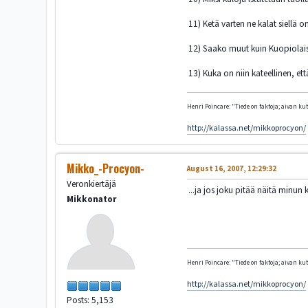
11) Ketä varten ne kalat siellä o
12) Saako muut kuin Kuopiolaise
13) Kuka on niin kateellinen, ett
Henri Poincare: "Tiede on faktoja; aivan kute
http://kalassa.net/mikkoprocyon/
Mikko_-Procyon-
August 16, 2007, 12:29:32
Veronkiertäjä
...ja jos joku pitää näitä minun 
Mikkonator
Henri Poincare: "Tiede on faktoja; aivan kute
http://kalassa.net/mikkoprocyon/
Posts: 5,153