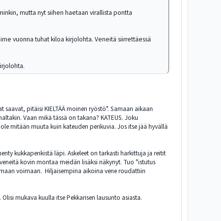
kin, mutta nyt siihen haetaan virallista pontta
me vuonna tuhat kiloa kirjolohta. Veneitä siirrettäessä
irjolohta.
kalat saavat, pitäisi KIELTÄÄ moinen ryöstö". Samaan aikaan
rannaltakin. Vaan mikä tässä on takana? KATEUS. Joku
t ole mitään muuta kuin kateuden perikuvia. Jos itse jää hyvällä
nty kukkapenkistä läpi. Askeleet on tarkasti harkittuja ja reitit
itä veneitä kovin montaa meidän lisäksi näkynyt. Tuo "istutus
stumaan voimaan. Hiljaisempina aikoina vene roudattiin
 Olisi mukava kuulla itse Pekkarisen lausunto asiasta.