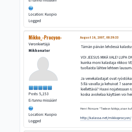
Ei tunnu missään!
Location: Kuopio
Logged
Mikko_-Procyon-
August 16, 2007, 08:39:33
Veronkiertäjä
Tämän päivän lehdessä kalastusme
Mikkonator
VOI JEESUS MIKÄ VALE! LUPA ON
kuinka moni kalastaja rikkoo V
tuollaista lähtee lehteen lausu
Ja venekalastajat ovat ryöstöka
5:llä vavalla ja kehuivat 7 saa
kiellettävä? Haavi nojatessaan r
Posts: 5,153
koska avokelaa käyttäen voi heitt
Ei tunnu missään!
Henri Poincare: "Tiede on faktoja; aivan kute
Location: Kuopio
http://kalassa.net/mikkoprocyon/
Logged