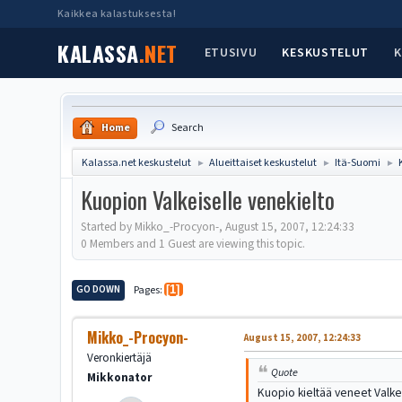
Kaikkea kalastuksesta!
KALASSA
.NET
ETUSIVU
KESKUSTELUT
K
Home
Search
Kalassa.net keskustelut
Alueittaiset keskustelut
Itä-Suomi
►
►
►
Kuopion Valkeiselle venekielto
Started by Mikko_-Procyon-, August 15, 2007, 12:24:33
0 Members and 1 Guest are viewing this topic.
GO DOWN
Pages
1
Mikko_-Procyon-
August 15, 2007, 12:24:33
Veronkiertäjä
Quote
Mikkonator
Kuopio kieltää veneet Valk