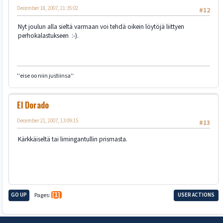
December 18, 2007, 21:35:02
#12
Nyt joulun alla sieltä varmaan voi tehdä oikein löytöjä liittyen
perhokalastukseen :-).
''eise oo niin justiinsa''
El Dorado
December 21, 2007, 13:09:15
#13
Kärkkäiseltä tai limingantullin prismasta.
GO UP
Pages
1
USER ACTIONS