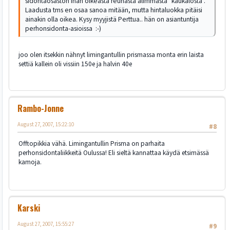
sidontaosaston ihan oikeasta reunasta alimmasta "kaukalosta".
Laadusta tms en osaa sanoa mitään, mutta hintaluokka pitäisi
ainakin olla oikea. Kysy myyjistä Perttua.. hän on asiantuntija
perhonsidonta-asioissa :-)
joo olen itsekkin nähnyt limingantullin prismassa monta erin laista
settiä kallein oli vissiin 150e ja halvin 40e
Rambo-Jonne
August 27, 2007, 15:22:10
#8
Offtopikkia vähä. Limingantullin Prisma on parhaita
perhonsidontaliikkeitä Oulussa! Eli sieltä kannattaa käydä etsimässä
kamoja.
Karski
August 27, 2007, 15:55:27
#9