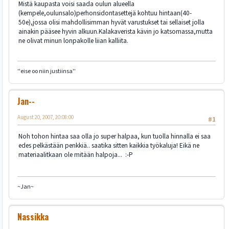
Mistä kaupasta voisi saada oulun alueella
(kempele,oulunsalo)perhonsidontasettejä kohtuu hintaan(40-
50e),jossa olisi mahdollisimman hyvät varustukset tai sellaiset jolla
ainakin pääsee hyvin alkuun.Kalakaverista kävin jo katsomassa,mutta
ne olivat minun lonpakolle liian kalliita.
''eise oo niin justiinsa''
Jan--
August 20, 2007, 20:08:00
#1
Noh tohon hintaa saa olla jo super halpaa, kun tuolla hinnalla ei saa
edes pelkästään penkkiä.. saatika sitten kaikkia työkaluja! Eikä ne
materiaalitkaan ole mitään halpoja... :-P
~Jan~
Nassikka