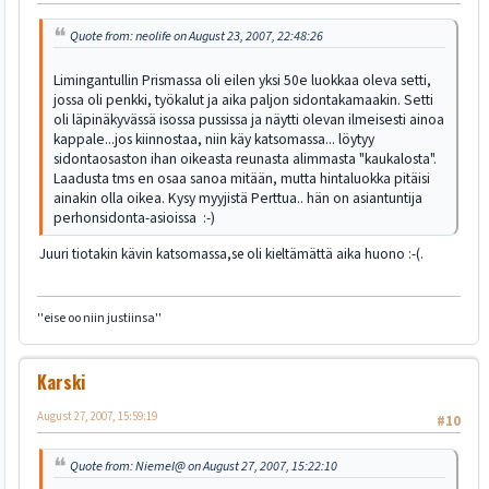
Quote from: neolife on August 23, 2007, 22:48:26
Limingantullin Prismassa oli eilen yksi 50e luokkaa oleva setti,
jossa oli penkki, työkalut ja aika paljon sidontakamaakin. Setti
oli läpinäkyvässä isossa pussissa ja näytti olevan ilmeisesti ainoa
kappale...jos kiinnostaa, niin käy katsomassa... löytyy
sidontaosaston ihan oikeasta reunasta alimmasta "kaukalosta".
Laadusta tms en osaa sanoa mitään, mutta hintaluokka pitäisi
ainakin olla oikea. Kysy myyjistä Perttua.. hän on asiantuntija
perhonsidonta-asioissa :-)
Juuri tiotakin kävin katsomassa,se oli kieltämättä aika huono :-(.
''eise oo niin justiinsa''
Karski
August 27, 2007, 15:59:19
#10
Quote from: Niemel@ on August 27, 2007, 15:22:10