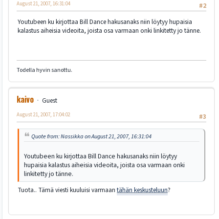
August 21, 2007, 16:31:04
#2
Youtubeen ku kirjottaa Bill Dance hakusanaks niin löytyy hupaisia
kalastus aiheisia videoita, joista osa varmaan onki linkitetty jo tänne.
Todella hyvin sanottu.
kaivo
Guest
August 21, 2007, 17:04:02
#3
Quote from: Nassikka on August 21, 2007, 16:31:04
Youtubeen ku kirjottaa Bill Dance hakusanaks niin löytyy
hupaisia kalastus aiheisia videoita, joista osa varmaan onki
linkitetty jo tänne.
Tuota.. Tämä viesti kuuluisi varmaan
tähän keskusteluun
?