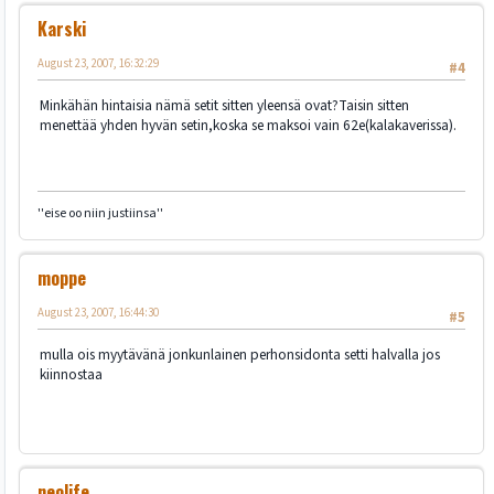
Karski
August 23, 2007, 16:32:29
#4
Minkähän hintaisia nämä setit sitten yleensä ovat?Taisin sitten
menettää yhden hyvän setin,koska se maksoi vain 62e(kalakaverissa).
''eise oo niin justiinsa''
moppe
August 23, 2007, 16:44:30
#5
mulla ois myytävänä jonkunlainen perhonsidonta setti halvalla jos
kiinnostaa
neolife