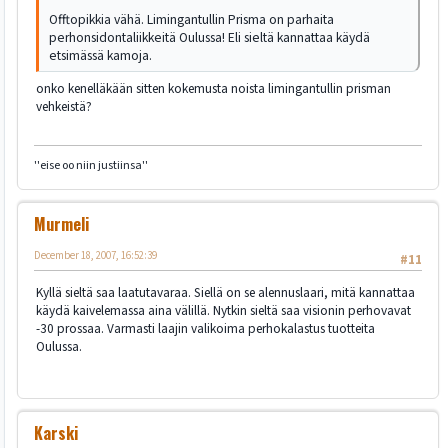
Offtopikkia vähä. Limingantullin Prisma on parhaita
perhonsidontaliikkeitä Oulussa! Eli sieltä kannattaa käydä
etsimässä kamoja.
onko kenelläkään sitten kokemusta noista limingantullin prisman
vehkeistä?
''eise oo niin justiinsa''
Murmeli
December 18, 2007, 16:52:39
#11
Kyllä sieltä saa laatutavaraa. Siellä on se alennuslaari, mitä kannattaa
käydä kaivelemassa aina välillä. Nytkin sieltä saa visionin perhovavat
-30 prossaa. Varmasti laajin valikoima perhokalastus tuotteita
Oulussa.
Karski