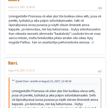
August 23, 2007, 22:48:26
#6
Limingantullin Prismassa oli eilen yksi 50e luokkaa oleva setti, jossa oli
penkki, työkalut ja aika paljon sidontakamaakin. Setti oli
läpinäkyvässä isossa pussissa ja näytti olevan ilmeisesti ainoa
kappale...jos kiinnostaa, niin käy katsomassa... löytyy sidontaosaston
ihan oikeasta reunasta alimmasta "kaukalosta". Laadusta tms en osaa
sanoa mitään, mutta hintaluokka pitäisi ainakin olla oikea. Kysy
myyjistä Perttua.. hän on asiantuntija perhonsidonta-asioissa :-)
Hurri.
August 26, 2007, 17:52:13
#7
Quote from: neolife on August 23, 2007, 22:48:26
Limingantullin Prismassa oli eilen yksi 50e luokkaa oleva setti,
jossa oli penkki, työkalut ja aika paljon sidontakamaakin. Setti
oli läpinäkyvässä isossa pussissa ja näytti olevan ilmeisesti ainoa
kappale...jos kiinnostaa, niin käy katsomassa... löytyy