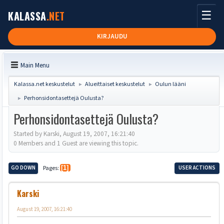
☰
KALASSA
.NET
KIRJAUDU
Main Menu
Kalassa.net keskustelut
Alueittaiset keskustelut
Oulun lääni
►
►
Perhonsidontasettejä Oulusta?
►
Perhonsidontasettejä Oulusta?
Started by Karski, August 19, 2007, 16:21:40
0 Members and 1 Guest are viewing this topic.
GO DOWN
Pages
1
USER ACTIONS
Karski
August 19, 2007, 16:21:40