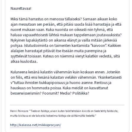
Naurettavaa!
Miksi tämä harrastus on menossa tällaiseksi? Samaan aikaan koko
ajan messutaan sen perään, että pitäisi saada lisää harrastajia ja että
nuoret mukaan vaan. Kuka nuorista on oikeasti niin tyhmä, että
haluaa vapaaehtoisesti lähteä mukaan tappelemaan joutavuuksista?
Nykyinen lupakäytäntö on aikansa elänyt ja vailla mitään järkevää
pohjaa. Istutustoiminta on taimenten kantamista "kaivoon". Kaikkien
alalajien harrastajat pitävät itse itseään muita parempina ja
syyttelevät toisiaan. Kateus on näemmä vienyt kalatkin vedestä, siltä
alkaa kuulostaa..
Kuluneena kesänä kalastin vähemmän kuin koskaan ennen. Jotenkin
on fiilis, että ensi kesänä kalastan vieläkin vähemmän. Yksinkertaisesti
v*tuttaa ihmisten tiukkapipoisuus ja huono asenne. Rentous ja
hauskuus on hommasta poissa. Kuka meidät on kasvattanut
besserwisserismiin? Foorumit? Media? Politiikka?
Henri Poincare: "Tiede on faktoja; aivan kuten talot tehdään kivistä on tiede tehty faktoista;
mutta kivikasa ei ole talo eikä kokoelma faktoja ole välttämättä tiedettä."
http://kalassa.net/mikkoprocyon/