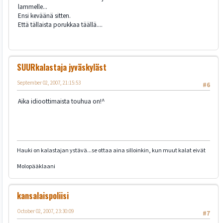
lammelle...
Ensi keväänä sitten.
Että tällaista porukkaa täällä....
SUURkalastaja jyväskyläst
September 02, 2007, 21:15:53
#6
Aika idioottimaista touhua on!^
Hauki on kalastajan ystävä...se ottaa aina silloinkin, kun muut kalat eivät
Molopääklaani
kansalaispoliisi
October 02, 2007, 23:30:09
#7