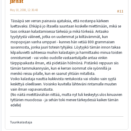
jarisat
May 18, 2008, 12:36:48
#11
Tässäpä sen verran painavia ajatuksia, että nostanpa kärkeen
luettavaksi. Ehkäpä jo iltasella suuntaan koskelle miettimään, mikä se
taas onkaan kalastamisessa tärkeää ja mikä törkeää. Antaako
tyydytystä välineet, jotka on uudemmat ja kiiltävämmät, kun
mopopojan vanha umppari - kunnes hän vetää 800 grammaisen
suvannosta, jonka juuri totesin tyhjäksi. Löytyykö tämän innon takaa
kilpailuvietti suhteessa muihin kalastajiin ja harmittaako minua toisten
onnistumiset - vai voiko oudolle vastaantulijalle antaa vinkin
tärppipaikasta ilman, etä pidetään hölmönä. Pistänkö reppuun siis
tämän tammukannysän, kun ei kerran isommat ole syönnillä ja
menikö reissu pilalle, kun en saanut yhtään mitallista.
Voiko kalastaja nauttia kukkivista rentukoista vai olisiko vain syytä
keskittyä oleelliseen. Voisinko kuvitella lähteväni rintamalle muuten
vain ilman vapavarustusta.
(No näitä mietittäviähän riittää, mutta nyt tuli keskeytys ulos kinuavien
tyttärien muodossa - ja sehän toki menee tärkeydessä kaiken tämän
edelle)
Tuurikalastaja