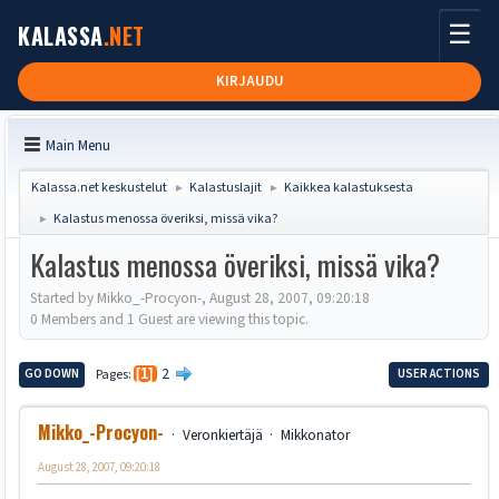
☰
KALASSA
.NET
KIRJAUDU
Main Menu
Kalassa.net keskustelut
Kalastuslajit
Kaikkea kalastuksesta
►
►
Kalastus menossa överiksi, missä vika?
►
Kalastus menossa överiksi, missä vika?
Started by Mikko_-Procyon-, August 28, 2007, 09:20:18
0 Members and 1 Guest are viewing this topic.
2
GO DOWN
Pages
1
USER ACTIONS
Mikko_-Procyon-
Veronkiertäjä
Mikkonator
August 28, 2007, 09:20:18