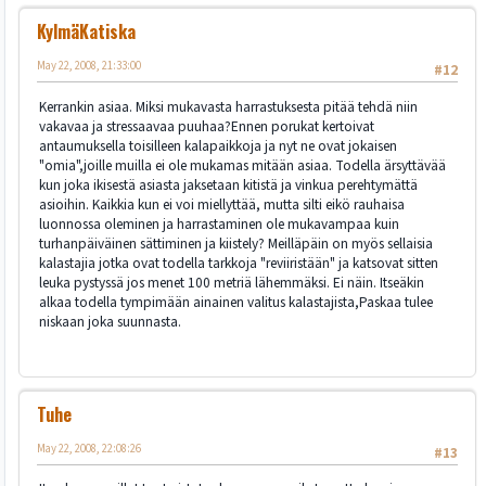
KylmäKatiska
May 22, 2008, 21:33:00
#12
Kerrankin asiaa. Miksi mukavasta harrastuksesta pitää tehdä niin
vakavaa ja stressaavaa puuhaa?Ennen porukat kertoivat
antaumuksella toisilleen kalapaikkoja ja nyt ne ovat jokaisen
"omia",joille muilla ei ole mukamas mitään asiaa. Todella ärsyttävää
kun joka ikisestä asiasta jaksetaan kitistä ja vinkua perehtymättä
asioihin. Kaikkia kun ei voi miellyttää, mutta silti eikö rauhaisa
luonnossa oleminen ja harrastaminen ole mukavampaa kuin
turhanpäiväinen sättiminen ja kiistely? Meilläpäin on myös sellaisia
kalastajia jotka ovat todella tarkkoja "reviiristään" ja katsovat sitten
leuka pystyssä jos menet 100 metriä lähemmäksi. Ei näin. Itseäkin
alkaa todella tympimään ainainen valitus kalastajista,Paskaa tulee
niskaan joka suunnasta.
Tuhe
May 22, 2008, 22:08:26
#13