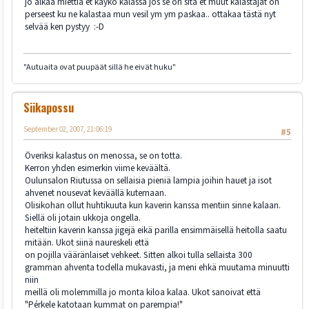
jo alkaa miettiä et käykö kalassa jos se on sitä et muut kalastajat on
perseest ku ne kalastaa mun vesil ym ym paskaa.. ottakaa tästä nyt
selvää ken pystyy :-D
"Autuaita ovat puupäät sillä he eivät huku"
Siikapossu
September 02, 2007, 21:06:19
#5
Överiksi kalastus on menossa, se on totta.
Kerron yhden esimerkin viime keväältä.
Oulunsalon Riutussa on sellaisia pieniä lampia joihin hauet ja isot
ahvenet nousevat keväällä kutemaan.
Olisikohan ollut huhtikuuta kun kaverin kanssa mentiin sinne kalaan.
Siellä oli jotain ukkoja ongella.
heiteltiin kaverin kanssa jigejä eikä parilla ensimmäisellä heitolla saatu
mitään. Ukot siinä naureskeli että
on pojilla vääränlaiset vehkeet. Sitten alkoi tulla sellaista 300
gramman ahventa todella mukavasti, ja meni ehkä muutama minuutti
niin
meillä oli molemmilla jo monta kiloa kalaa. Ukot sanoivat että
"Pérkele katotaan kummat on parempia!"