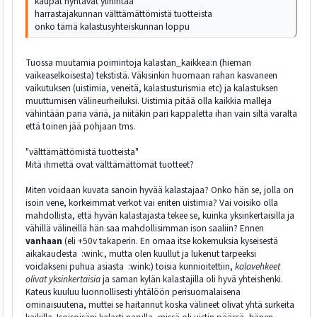
kaupat nyhtävät ylihintaa
harrastajakunnan välttämättömistä tuotteista
onko tämä kalastusyhteiskunnan loppu
Tuossa muutamia poimintoja kalastan_kaikkea:n (hieman
vaikeaselkoisesta) tekstistä. Väkisinkin huomaan rahan kasvaneen
vaikutuksen (uistimia, veneitä, kalastusturismia etc) ja kalastuksen
muuttumisen välineurheiluksi. Uistimia pitää olla kaikkia malleja
vähintään paria väriä, ja niitäkin pari kappaletta ihan vain siltä varalta
että toinen jää pohjaan tms.
"välttämättömistä tuotteista"
Mitä ihmettä ovat välttämättömät tuotteet?
Miten voidaan kuvata sanoin hyvää kalastajaa? Onko hän se, jolla on
isoin vene, korkeimmat verkot vai eniten uistimia? Vai voisiko olla
mahdollista, että hyvän kalastajasta tekee se, kuinka yksinkertaisilla ja
vähillä välineillä hän saa mahdollisimman ison saaliin? Ennen
vanhaan
(eli +50v takaperin. En omaa itse kokemuksia kyseisestä
aikakaudesta :wink:, mutta olen kuullut ja lukenut tarpeeksi
voidakseni puhua asiasta :wink:) toisia kunnioitettiin,
kalavehkeet
olivat yksinkertaisia
ja saman kylän kalastajilla oli hyvä yhteishenki.
Kateus kuuluu luonnollisesti yhtälöön perisuomalaisena
ominaisuutena, muttei se haitannut koska välineet olivat yhtä surkeita