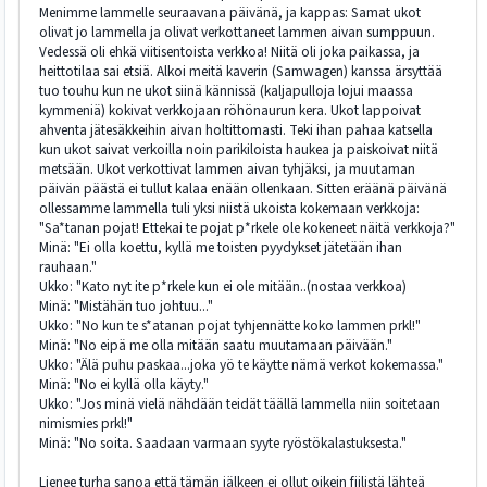
Menimme lammelle seuraavana päivänä, ja kappas: Samat ukot
olivat jo lammella ja olivat verkottaneet lammen aivan sumppuun.
Vedessä oli ehkä viitisentoista verkkoa! Niitä oli joka paikassa, ja
heittotilaa sai etsiä. Alkoi meitä kaverin (Samwagen) kanssa ärsyttää
tuo touhu kun ne ukot siinä kännissä (kaljapulloja lojui maassa
kymmeniä) kokivat verkkojaan röhönaurun kera. Ukot lappoivat
ahventa jätesäkkeihin aivan holtittomasti. Teki ihan pahaa katsella
kun ukot saivat verkoilla noin parikiloista haukea ja paiskoivat niitä
metsään. Ukot verkottivat lammen aivan tyhjäksi, ja muutaman
päivän päästä ei tullut kalaa enään ollenkaan. Sitten eräänä päivänä
ollessamme lammella tuli yksi niistä ukoista kokemaan verkkoja:
"Sa*tanan pojat! Ettekai te pojat p*rkele ole kokeneet näitä verkkoja?"
Minä: "Ei olla koettu, kyllä me toisten pyydykset jätetään ihan
rauhaan."
Ukko: "Kato nyt ite p*rkele kun ei ole mitään..(nostaa verkkoa)
Minä: "Mistähän tuo johtuu..."
Ukko: "No kun te s*atanan pojat tyhjennätte koko lammen prkl!"
Minä: "No eipä me olla mitään saatu muutamaan päivään."
Ukko: "Älä puhu paskaa...joka yö te käytte nämä verkot kokemassa."
Minä: "No ei kyllä olla käyty."
Ukko: "Jos minä vielä nähdään teidät täällä lammella niin soitetaan
nimismies prkl!"
Minä: "No soita. Saadaan varmaan syyte ryöstökalastuksesta."
Lienee turha sanoa että tämän jälkeen ei ollut oikein fiilistä lähteä