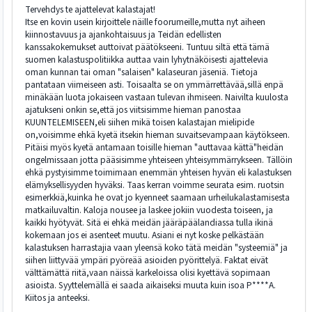
Tervehdys te ajattelevat kalastajat!
Itse en kovin usein kirjoittele näille foorumeille,mutta nyt aiheen
kiinnostavuus ja ajankohtaisuus ja Teidän edellisten
kanssakokemukset auttoivat päätökseeni. Tuntuu siltä että tämä
suomen kalastuspolitiikka auttaa vain lyhytnäköisesti ajattelevia
oman kunnan tai oman "salaisen" kalaseuran jäseniä. Tietoja
pantataan viimeiseen asti. Toisaalta se on ymmärrettävää,sillä enpä
minäkään luota jokaiseen vastaan tulevan ihmiseen. Naivilta kuulosta
ajatukseni onkin se,että jos viitsisimme hieman panostaa
KUUNTELEMISEEN,eli siihen mikä toisen kalastajan mielipide
on,voisimme ehkä kyetä itsekin hieman suvaitsevampaan käytökseen.
Pitäisi myös kyetä antamaan toisille hieman "auttavaa kättä"heidän
ongelmissaan jotta pääsisimme yhteiseen yhteisymmärrykseen. Tällöin
ehkä pystyisimme toimimaan enemmän yhteisen hyvän eli kalastuksen
elämyksellisyyden hyväksi. Taas kerran voimme seurata esim. ruotsin
esimerkkiä,kuinka he ovat jo kyenneet saamaan urheilukalastamisesta
matkailuvaltin. Kaloja nousee ja laskee jokiin vuodesta toiseen, ja
kaikki hyötyvät. Sitä ei ehkä meidän jääräpäälandiassa tulla ikinä
kokemaan jos ei asenteet muutu. Asiani ei nyt koske pelkästään
kalastuksen harrastajia vaan yleensä koko tätä meidän "systeemiä" ja
siihen liittyvää ympäri pyöreää asioiden pyörittelyä. Faktat eivät
välttämättä riitä,vaan näissä karkeloissa olisi kyettävä sopimaan
asioista. Syyttelemällä ei saada aikaiseksi muuta kuin isoa P****A.
Kiitos ja anteeksi.