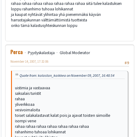
rahaa rahaa rahaa rahaa rahaa rahaa rahaa siitä tulee kalastuksen
loppu rahanhimo tuhoaa lohikannat
ja kaupat nyhtävät ylihintaa yhä pienemmäksi käyvän
harrastajakunnan välttämättömistä tuotteista
onko tämä kalastusyhteiskunnan loppu
Perca
Pyydyskalastaja
Global Moderator
November 14, 2007, 17:32:06
#9
Quote from: kalastan_kaikkea on November 09, 2007, 16:48:54
uistimia ja vastaavaa
saksalais turistit
rahaa
yliverkkoaa
vesivoimaloita
toiset salakalastavat kalat pois ja ajavat toisten siimoille
isompi vene
rahaa rahaa rahaa rahaa rahaa rahaa rahaa
rahanhimo tuhoaa lohikannat