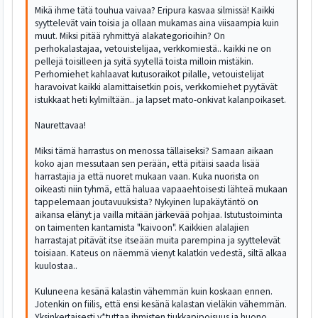
Mikä ihme tätä touhua vaivaa? Eripura kasvaa silmissä! Kaikki
syyttelevät vain toisia ja ollaan mukamas aina viisaampia kuin
muut. Miksi pitää ryhmittyä alakategorioihin? On
perhokalastajaa, vetouistelijaa, verkkomiestä.. kaikki ne on
pellejä toisilleen ja syitä syytellä toista milloin mistäkin.
Perhomiehet kahlaavat kutusoraikot pilalle, vetouistelijat
haravoivat kaikki alamittaisetkin pois, verkkomiehet pyytävät
istukkaat heti kylmiltään.. ja lapset mato-onkivat kalanpoikaset.
Naurettavaa!
Miksi tämä harrastus on menossa tällaiseksi? Samaan aikaan
koko ajan messutaan sen perään, että pitäisi saada lisää
harrastajia ja että nuoret mukaan vaan. Kuka nuorista on
oikeasti niin tyhmä, että haluaa vapaaehtoisesti lähteä mukaan
tappelemaan joutavuuksista? Nykyinen lupakäytäntö on
aikansa elänyt ja vailla mitään järkevää pohjaa. Istutustoiminta
on taimenten kantamista "kaivoon". Kaikkien alalajien
harrastajat pitävät itse itseään muita parempina ja syyttelevät
toisiaan. Kateus on näemmä vienyt kalatkin vedestä, siltä alkaa
kuulostaa..
Kuluneena kesänä kalastin vähemmän kuin koskaan ennen.
Jotenkin on fiilis, että ensi kesänä kalastan vieläkin vähemmän.
Yksinkertaisesti v*tuttaa ihmisten tiukkapipoisuus ja huono