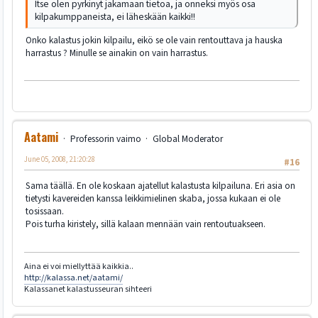
Itse olen pyrkinyt jakamaan tietoa, ja onneksi myös osa
kilpakumppaneista, ei läheskään kaikki!!
Onko kalastus jokin kilpailu, eikö se ole vain rentouttava ja hauska
harrastus ? Minulle se ainakin on vain harrastus.
Aatami
Professorin vaimo
Global Moderator
June 05, 2008, 21:20:28
#16
Sama täällä. En ole koskaan ajatellut kalastusta kilpailuna. Eri asia on
tietysti kavereiden kanssa leikkimielinen skaba, jossa kukaan ei ole
tosissaan.
Pois turha kiristely, sillä kalaan mennään vain rentoutuakseen.
Aina ei voi miellyttää kaikkia..
http://kalassa.net/aatami/
Kalassanet kalastusseuran sihteeri