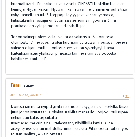
huomattavasti. Entisaikoina kalavesistä OIKEASTI taisteltiin täällä eri
heimojen/kylien kesken. Nyt parin kännipään riehuminen ei rauhallista
nykytilannetta muuta? Törppöjä löytyy joka kansanryhmästä,
kalastuksenharrastajia on Suomessa se noin 2 miljoonaa. Siinä
porukassa on kyllä jo monenlaista viheltäjää.
Tohon välinepuoleen vielä - voi pitää välineistä JA luonnossa
olemisesta. Viime vuosina olen huomannut itsessäni nousevan pienen
välineintoilijan, mutta luontosuhteenikin on syventynyt. Harva
kuitenkaan istuu yksikseen pimeässä lammen rannalla odotellen
hälyttimen ääntä. :-D
Tom
Guest
June 06, 2008, 08:24:17
#21
Monestihan noita nyrpistyneitä naamoja näkyy, ainakin koskilla. Niissä
juuri johon istutetaan jalokalaa. Kaikilta menee ilo, jos joku puli rupee
riehumaan kalastuspaikalla.
Itse menen melkein aina juttelemaan ystävällisille ihmisille, ne
ärsyyntyneet kierrän mahdollisimman kaukaa. Pitää osata iloita myös
toisten saalista, ei vain omasta.