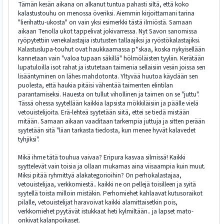
Tämän kesän aikana on alkanut tuntua pahasti siltä, että koko
kalastustouhu on menossa överiksi. Aiemmin kirjoittamani tarina
"lierihattu-ukosta" on vain yksi esimerkki tästä ilmiöstä. Samaan
aikaan Tenolla ukot tappelivat jokivarressa. Nyt Savon sanomissa
ryöpytettiin venekalastajia istutusten tallaajiksi ja ryöstökalastajiksi.
Kalastuslupa-touhut ovat haukkaamassa p*skaa, koska nykyisellään
kannetaan vain "valoa tupaan säkillä" hölmöläisten tyyliin. Kerätään
lupatuloilla isot rahat ja istutetaan taimenia sellaisiin vesiin joissa sen
lisääntyminen on lähes mahdotonta. Yltyvää huutoa käydään sen
puolesta, että haukia pitäisi vähentää taimenten elintilan
parantamiseksi. Hauesta on tullut vihollinen ja taimen on se "juttu".
Tässä ohessa syytellään kaikkia lapsista mökkiläisiin ja päälle vielä
vetouistelijoita. Erä-lehteä syytetään siitä, ettei se tiedä mistään
mitään. Samaan aikaan vaaditaan tarkempia juttuja ja sitten perään
syytetään sitä "liian tarkasta tiedosta, kun menee hyvät kalavedet
tyhjiksi".
Mikä ihme tätä touhua vaivaa? Eripura kasvaa silmissä! Kaikki
syyttelevät vain toisia ja ollaan mukamas aina viisaampia kuin muut.
Miksi pitää ryhmittyä alakategorioihin? On perhokalastajaa,
vetouistelijaa, verkkomiestä.. kaikki ne on pellejä toisilleen ja syitä
syytellä toista milloin mistäkin. Perhomiehet kahlaavat kutusoraikot
pilalle, vetouistelijat haravoivat kaikki alamittaisetkin pois,
verkkomiehet pyytävät istukkaat heti kylmiltään.. ja lapset mato-
onkivat kalanpoikaset.