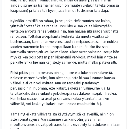
kaikilla. Isoisoisäni kalasti narulla, missä oli uistin päässä, hänen
ainoa uistimensa (samainen uistin on muuten vieläkin tallella omassa
kaapissani) ja kalaa tuli hyvin, sillä hän oli todellinen kalastaja.
Nykyään ihmisillä on rahaa, ja ne, jotka eivät muuten saa kalaa,
yrittävät "ostaa" kalaa rahalla. Jos ukko ei saa kalaa käytettyään
kivitalon arvosta rahaa vehkeisiinsä, hän haluaa silti saada vastinetta
rahoilleen. Tottakai äkkipikaista keski-ikäistä miestä vituttaa xl-
busterissaan, kun hänen viereensä soutaa neljätoistakesäinen nulikka
saaden paremmin kalaa umpparillaan kuin mitä ukko itse saa
kattavalla buster jerk -valikoimallaan. Ukon verenpaine nousee ja hän
myy kaiken pois ostaen pari kilometriä verkkoja, mitkä hän virittelee
paikalle. Ehkä hieman kärjistetty esimerkki, mutta melko pätevä silti.
Ehkä pitäisi palata perusasioihin, ja opetella lukemaan kalavesiä.
Kalastus menee överiksi, kun aletaan juosta kilpaa luonnon kanssa.
Välineillä ei vain voi voittaa. Kun on tarpeeksi perehtynyt
perusasioihin, huomaa, ettei kalastus olekaan välineurheilua. Ei
tarvitse kahdeksaa erilaista jerkkikeppiä saadakseen isojakin haukia.
Kun tietää osaavansa asiat ja saavansa kalaa yksinkertaisillakin
välineillä, voi keskittyä kalastuksen ohessa muuhunkin 8-).
Tämä nyt ei kata väkivaltaista käyttäytymistä kalavesillä, niihin on
sitten omat syynsä. Varastaminen tai kanootin jyrääminen
moottoriveneellä ovat poliisiasioita, ne eivät liity kalastukseen millään