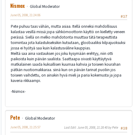
Nismox
Global Moderator
June 05, 2008, 21:24:06
#17
Pete puhuu taas vähän, mutta asiaa. Itellä onneksi mahdollisuus
kalastaa vesillä missä jopa sähkömoottorin käyttö on kielletty veneen
perässä. Siellä on melko mahdotonta muuttaa tätä terapeuttista
toimintaa jota kalastukseksikin kutsutaan, gloobaaliksi kilpajuoksuksi
jossa ei hyötyä saa kuin kalastusväline kauppias.
Meiltä saa aina vastauksen jos joku kysymään erehtyy, niin otti
paikoista kuin päivän saaliista. Saattaapa oivasti käyttäytyvä
matkalainen saada kuksallisen kuumaa kahvia ja toiseen kourahan
pätkän nuotiomakkaraa. siinä kun on päivän tarinat puoliin jos
toiseen vaihdettu, on ainakin hyvä mieli ja paria kokemusta ja jopa
kaveria rikkaampi.
-Nismox-
Pete
Global Moderator
June 05, 2008, 21:25:57
Last Edit
: June 05, 2008, 21:28:40 by Pete
#18