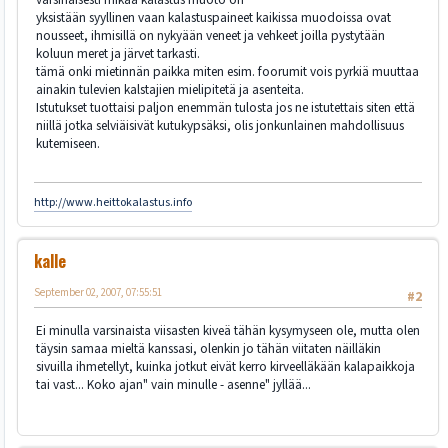
yksistään syyllinen vaan kalastuspaineet kaikissa muodoissa ovat
nousseet, ihmisillä on nykyään veneet ja vehkeet joilla pystytään
koluun meret ja järvet tarkasti.
tämä onki mietinnän paikka miten esim. foorumit vois pyrkiä muuttaa
ainakin tulevien kalstajien mielipitetä ja asenteita.
Istutukset tuottaisi paljon enemmän tulosta jos ne istutettais siten että
niillä jotka selviäisivät kutukypsäksi, olis jonkunlainen mahdollisuus
kutemiseen.
http://www.heittokalastus.info
kalle
September 02, 2007, 07:55:51
#2
Ei minulla varsinaista viisasten kiveä tähän kysymyseen ole, mutta olen
täysin samaa mieltä kanssasi, olenkin jo tähän viitaten näilläkin
sivuilla ihmetellyt, kuinka jotkut eivät kerro kirveelläkään kalapaikkoja
tai vast... Koko ajan" vain minulle - asenne" jyllää...