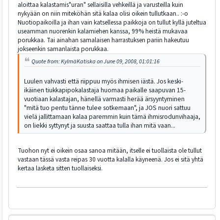
aloittaa kalastamis"uran" sellaisilla vehkeillä ja varusteilla kuin
nykyään on niin miteköhän sitä kalaa olisi oikein tullutkaan.. :-o
Nuotiopaikoilla ja ihan vain katsellessa paikkoja on tullut kyllä juteltua
useamman nuorenkin kalamiehen kanssa, 99% heistä mukavaa
porukkaa. Tai ainahan samalaisen harrastuksen pariin hakeutuu
jokseenkin samanlaista porukkaa.
Quote from: KylmäKatiska on June 09, 2008, 01:01:16
Luulen vahvasti että riippuu myös ihmisen iästä. Jos keski-
ikäinen tiukkapipokalastaja huomaa paikalle saapuvan 15-
vuotiaan kalastajan, hänellä varmasti herää ärsyyntyminen
"mitä tuo pentu tänne tulee sotkemaan", ja JOS nuori sattuu
vielä jallittamaan kalaa paremmin kuin tämä ihmisrodunvihaaja,
on liekki syttynyt ja suusta saattaa tulla ihan mitä vaan...
Tuohon nyt ei oikein osaa sanoa mitään, itselle ei tuollaista ole tullut
vastaan tässä vasta reipas 30 vuotta kalalla käyneenä. Jos ei sitä yhtä
kertaa lasketa sitten tuollaiseksi.