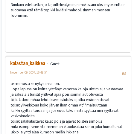
Niinkuin edellisetkin jo kirjoittelivat,minun mielestäni olisi myös erittäin
suotavaa että tämä topikki leviäisi mahdollisimman moneen
foorumiin.
kalastan_kaikkea
Guest
November 09, 2007, 16:48:54
#8
asemmosta se nykyäänkin on.
Jopa lapissa on koltta yrittänyt varastaa kaloja uistimia ja vastaavaa
ja saksalais turistit yrittivät ajaa pois söimin autiotuvasta
äijät kiskoo rahaa tehdäkseen istutuksia jotka epäonnistuvat
toiset yliverkkoaa koko järven ihan omaa vit**maisuuttaan
kaikki syyttää toisiaan ja jos eivät keksi mistä syyttää niin syyttävät
vesivoimaloita
toiset salakalastavat kalat pois ja ajavat toisten siimoille
mitä isompi vene sitä enemmän etuoikeuksia sanoi joku humaltunut
ukko ja yritti ajaa kumoon meiän inkkaria