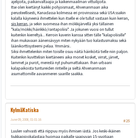
ajelijoita, paikanvaltaajia ja kaikenmaailman vittuilijoita.
Itse olen kiertänyt kaikki pohjoismaat, Ahvenanmaan aika
perusteellisesti, Kanadassa kolmessa eri provinssissa sekä USA:ssakin
kalalla käyneenä ihmettelen kun itselle ei ole tullut vastaan kuin kerran,
siis kerran
, ja sekin suomessa ihan mökkijärvellä yksi tällainen
"kala/mökki/häirikkö/rantapoliisi". Ja jokunen vuosi on tullut
kuitenkin kierreltyä... Kerroin kaverin kanssa sitten tälle "kalapoliisille"
ihan mukavaan äänensävyyn miten nykyään tuo kalastusmaksu sekä
läänikorttisysteemi pelaa. Ymmärsi..
Siksi ihmettelenkin miten toisille osuu näitä häiriköitä tielle niin paljon.
Kuitenkin kuvittelisin kiertäneeni aika monet kosket, virrat, järvet,
lammet ja purot, merestä nyt puhumattakaan. Ihan urbaani
kalapaikoista tuntureiden rinteille ja sieltä Ahvenanmaan
asumattomille aavanmeren saarille saakka.
KylmäKatiska
June 09, 2008, 01:01:16
#25
Luulen vahvasti että riippuu myös ihmisen iästä. Jos keski-ikäinen
tiukkapipokalastaja huomaa paikalle saapuvan 15-vuotiaan