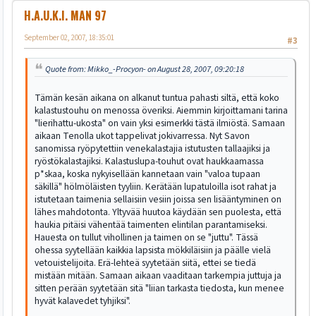
H.A.U.K.I. MAN 97
September 02, 2007, 18:35:01
#3
Quote from: Mikko_-Procyon- on August 28, 2007, 09:20:18
Tämän kesän aikana on alkanut tuntua pahasti siltä, että koko
kalastustouhu on menossa överiksi. Aiemmin kirjoittamani tarina
"lierihattu-ukosta" on vain yksi esimerkki tästä ilmiöstä. Samaan
aikaan Tenolla ukot tappelivat jokivarressa. Nyt Savon
sanomissa ryöpytettiin venekalastajia istutusten tallaajiksi ja
ryöstökalastajiksi. Kalastuslupa-touhut ovat haukkaamassa
p*skaa, koska nykyisellään kannetaan vain "valoa tupaan
säkillä" hölmöläisten tyyliin. Kerätään lupatuloilla isot rahat ja
istutetaan taimenia sellaisiin vesiin joissa sen lisääntyminen on
lähes mahdotonta. Yltyvää huutoa käydään sen puolesta, että
haukia pitäisi vähentää taimenten elintilan parantamiseksi.
Hauesta on tullut vihollinen ja taimen on se "juttu". Tässä
ohessa syytellään kaikkia lapsista mökkiläisiin ja päälle vielä
vetouistelijoita. Erä-lehteä syytetään siitä, ettei se tiedä
mistään mitään. Samaan aikaan vaaditaan tarkempia juttuja ja
sitten perään syytetään sitä "liian tarkasta tiedosta, kun menee
hyvät kalavedet tyhjiksi".