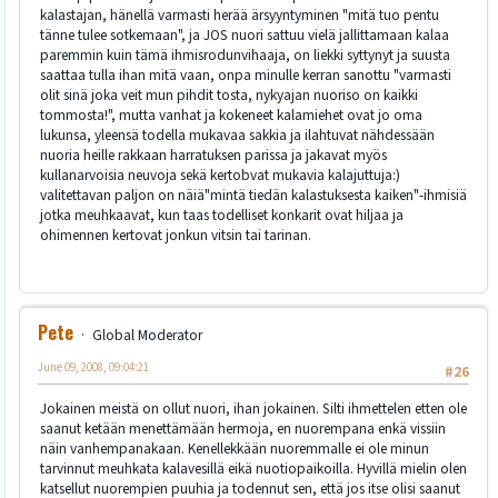
kalastajan, hänellä varmasti herää ärsyyntyminen "mitä tuo pentu
tänne tulee sotkemaan", ja JOS nuori sattuu vielä jallittamaan kalaa
paremmin kuin tämä ihmisrodunvihaaja, on liekki syttynyt ja suusta
saattaa tulla ihan mitä vaan, onpa minulle kerran sanottu "varmasti
olit sinä joka veit mun pihdit tosta, nykyajan nuoriso on kaikki
tommosta!", mutta vanhat ja kokeneet kalamiehet ovat jo oma
lukunsa, yleensä todella mukavaa sakkia ja ilahtuvat nähdessään
nuoria heille rakkaan harratuksen parissa ja jakavat myös
kullanarvoisia neuvoja sekä kertobvat mukavia kalajuttuja:)
valitettavan paljon on näiä"mintä tiedän kalastuksesta kaiken"-ihmisiä
jotka meuhkaavat, kun taas todelliset konkarit ovat hiljaa ja
ohimennen kertovat jonkun vitsin tai tarinan.
Pete
Global Moderator
June 09, 2008, 09:04:21
#26
Jokainen meistä on ollut nuori, ihan jokainen. Silti ihmettelen etten ole
saanut ketään menettämään hermoja, en nuorempana enkä vissiin
näin vanhempanakaan. Kenellekkään nuoremmalle ei ole minun
tarvinnut meuhkata kalavesillä eikä nuotiopaikoilla. Hyvillä mielin olen
katsellut nuorempien puuhia ja todennut sen, että jos itse olisi saanut