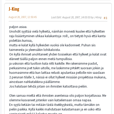
J-King
August 28, 2007, 12:50:45
Last Edit
: August 28, 2007, 14:03:03 by J-King
#1
paljon asiaa.
Unohdit syyttää vielä hylkeitä, näinhän monesti kuulee että hylkeitten
raju lisääntyminen uhkaa kalakantoja :roll:, on tietysti hyvä että kanta
pidettäis kurissa,
mutta ei kalat kyllä hylkeiden vuoksi ole kadonneet. Puhun siis
taimenesta ja yleensäkin lohikaloista.
On kyllä ihmiset unohtaneet yhden tosiseikan että hylkeet ja kalat ovat
eläneet täällä paljon ennen meitä tumpullisia.
ja uskoisin että tuolloin kala riitti kaikille. Me rakensimme padot,
perkasimme joet tukin uitolle, me laskimme p#sk#t suoraan jokiin ja
huomasimme että kun laittaa reilusti apulantaa pellolle niin saadaan
2 perunan tilalle 3, näissä ei ollut hylkeet missään projektissa mukana,
ainostaan nahkatakkina päällämme.
Jos halutaan tehdä jotain on ihmisten katsottava peiliin.
Olen samaa mieltä että ihmisten asenteissa olis paljon korjattavaa. Me
olemme kasvaneet jotenkin vain katselemaan omaa napaa.
En syytä ketään tai mitään tästä itsekkyyksistä, mutta tämäkin on
peilin paikka. Kyllä kaikki mahdutaan kalastamaan ja en usko että
varsinaisesti mikää kalastus muoto on