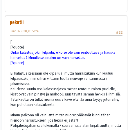
pekutii
June 06, 2008, 09:52:56
#22
[
[/quote]
Onko kalastus jokin kilpailu, eikö se ole vain rentouttava ja hauska
harrastus ? Minulle se ainakin on vain harrastus.
[/quote]
Ei kalastus itsessään ole kilpailua, mutta harrastuksiin kun kuuluu
kilpauistelu, niin siihen viittasin tuolla neuvojen antamisessa /
jakamisessa.
Kaudessa suurin osa kalastusajasta menee rentoutumisen puolelle,
kisat ovat vain piristys ja mahdollisuus tavata saman henkisiä ihmisiä.
Tätä kautta on tullut monia uusia kavereita. Ja aina löytyy jutunaihe,
kun puhutaan kalastuksesta.
Minun pelkona oli vain, että miten nuoret pääsevät kiinni tähän
hienoon harrastukseen, jos tietoa ei jaeta?!
Pohjatietojahan saa lukemalla / seuraamalla alan kirjallisuutta, mutta