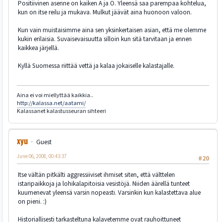
Positiivinen asenne on kaiken A ja O. Yleensä saa parempaa kohtelua,
kun on itse reilu ja mukava. Mulkut jäävät aina huonoon valoon.
Kun vain muistaisimme aina sen yksinkertaisen asian, että me olemme
kukin erilaisia. Suvaisevaisuutta silloin kun sitä tarvitaan ja ennen
kaikkea järjellä.
Kyllä Suomessa riittää vettä ja kalaa jokaiselle kalastajalle.
Aina ei voi miellyttää kaikkia..
http://kalassa.net/aatami/
Kalassanet kalastusseuran sihteeri
xyu
Guest
June 06, 2008, 00:43:37
#20
Itse vältän pitkälti aggressiiviset ihmiset siten, että välttelen
istaripaikkoja ja lohikalapitoisia vesistöjä. Niiden äärellä tunteet
kuumenevat yleensä varsin nopeasti. Varsinkin kun kalastettava alue
on pieni. :)
Historiallisesti tarkasteltuna kalavetemme ovat rauhoittuneet