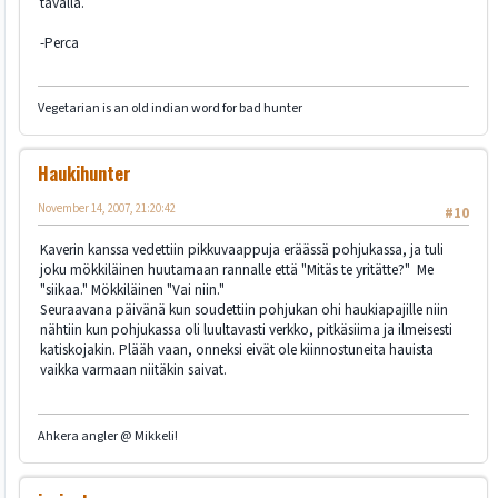
tavalla.
-Perca
Vegetarian is an old indian word for bad hunter
Haukihunter
November 14, 2007, 21:20:42
#10
Kaverin kanssa vedettiin pikkuvaappuja eräässä pohjukassa, ja tuli
joku mökkiläinen huutamaan rannalle että "Mitäs te yritätte?" Me
"siikaa." Mökkiläinen "Vai niin."
Seuraavana päivänä kun soudettiin pohjukan ohi haukiapajille niin
nähtiin kun pohjukassa oli luultavasti verkko, pitkäsiima ja ilmeisesti
katiskojakin. Plääh vaan, onneksi eivät ole kiinnostuneita hauista
vaikka varmaan niitäkin saivat.
Ahkera angler @ Mikkeli!