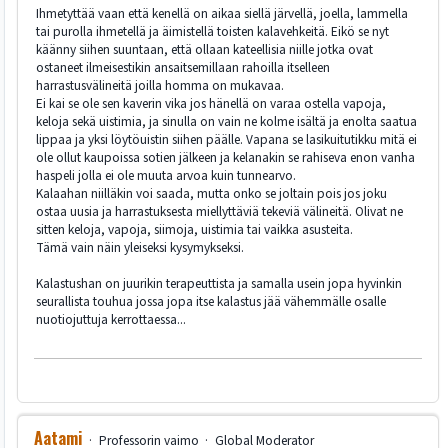
Ihmetyttää vaan että kenellä on aikaa siellä järvellä, joella, lammella
tai purolla ihmetellä ja äimistellä toisten kalavehkeitä. Eikö se nyt
käänny siihen suuntaan, että ollaan kateellisia niille jotka ovat
ostaneet ilmeisestikin ansaitsemillaan rahoilla itselleen
harrastusvälineitä joilla homma on mukavaa.
Ei kai se ole sen kaverin vika jos hänellä on varaa ostella vapoja,
keloja sekä uistimia, ja sinulla on vain ne kolme isältä ja enolta saatua
lippaa ja yksi löytöuistin siihen päälle. Vapana se lasikuitutikku mitä ei
ole ollut kaupoissa sotien jälkeen ja kelanakin se rahiseva enon vanha
haspeli jolla ei ole muuta arvoa kuin tunnearvo.
Kalaahan niilläkin voi saada, mutta onko se joltain pois jos joku
ostaa uusia ja harrastuksesta miellyttäviä tekeviä välineitä. Olivat ne
sitten keloja, vapoja, siimoja, uistimia tai vaikka asusteita.
Tämä vain näin yleiseksi kysymykseksi.
Kalastushan on juurikin terapeuttista ja samalla usein jopa hyvinkin
seurallista touhua jossa jopa itse kalastus jää vähemmälle osalle
nuotiojuttuja kerrottaessa...
Aatami
Professorin vaimo
Global Moderator