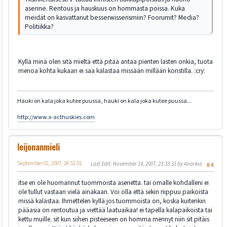
asenne. Rentous ja hauskuus on hommasta poissa. Kuka
meidät on kasvattanut besserwisserismiin? Foorumit? Media?
Politiikka?
Kyllä minä olen sitä mieltä että pitää antaa pienten lasten onkia, tuota
menoa kohta kukaan ei saa kalastaa missään millään konstilla. :cry:
Hauki on kala joka kutee puussa, hauki on kala joka kutee puussa...
http://www.x-acthuskies.com
leijonanmieli
September 02, 2007, 18:51:01
Last Edit
: November 14, 2007, 23:33:31 by Anarkia
#4
itse en ole huomannut tuommoista asenetta. tai omalle kohdalleni ei
ole tullut vastaan vielä ainakaan. Voi olla että sekin riippuu paikoista
missä kalastaa. Ihmettelen kyllä jos tuommoista on, koska kuitenkin
pääasia on rentoutua ja viettää laatuaikaa! ei tapella kalapaikoista tai
kettu muille. sit kun siihen pisteeseen on homma mennyt niin sit pitäis