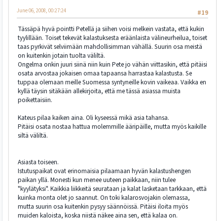
June 06, 2008, 00:27:24
#19
Tässäpä hyvä pointti Petellä ja siihen voisi melkein vastata, että kukin
tyylillään. Toiset tekevät kalastuksesta eräänlaista välineurheilua, toiset
taas pyrkivät selviimään mahdollisimman vähällä. Suurin osa meistä
on kuitenkin jotain tuolta väliltä.
Ongelma onkin juuri siinä niin kuin Pete jo vähän viittasikin, että pitäisi
osata arvostaa jokaisen omaa tapaansa harrastaa kalastusta. Se
tuppaa olemaan meille Suomessa syntyneille kovin vaikeaa. Vaikka en
kyllä täysin sitäkään allekirjoita, että me tässä asiassa muista
poikettaisiin.
Kateus pilaa kaiken aina. Oli kyseessä mikä asia tahansa.
Pitäisi osata nostaa hattua molemmille ääripäille, mutta myös kaikille
siltä väliltä.
Asiasta toiseen.
Istutuspaikat ovat erinomaisia pilaamaan hyvän kalastushengen
paikan yllä. Monesti kun menee uuteen paikkaan, niin tulee
"kyylätyksi". Kaikkia liikkeitä seurataan ja kalat lasketaan tarkkaan, että
kuinka monta olet jo saannut. On toki kalarosvojakin olemassa,
mutta suurin osa kuitenkin pysyy säännöissä. Pitäisi iloita myös
muiden kaloista, koska niistä näkee aina sen, että kalaa on.