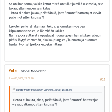
Se on ihan sama, vaikka kerrot mistä on tullut ja millä uistimella, se ei
takaa, että muutkin saisi kalaa.
Tietoa ei haluta jakaa, pelätäänkö, jotta "nuoret" harrastajat vievät
palkinnot sitten kisoissa??
Itse olen pyrkinyt jakamaan tietoa, ja onneksi myös osa
kilpakumppaneista, ei läheskään kaikki!!
Nämä jotka auttavat / opastavat nuoria upean harrastuksen alkuun
pitäisi löytyä enemmän joka kaupungista / kunnasta ja huomata
heidän työnsä! (pelkkä kiitoskin riittäisi!)
Pete
Global Moderator
June 05, 2008, 21:09:26
#15
Quote from: pekutii on June 05, 2008, 16:36:06
Tietoa ei haluta jakaa, pelätäänkö, jotta "nuoret" harrastajat
vievät palkinnot sitten kisoissa??