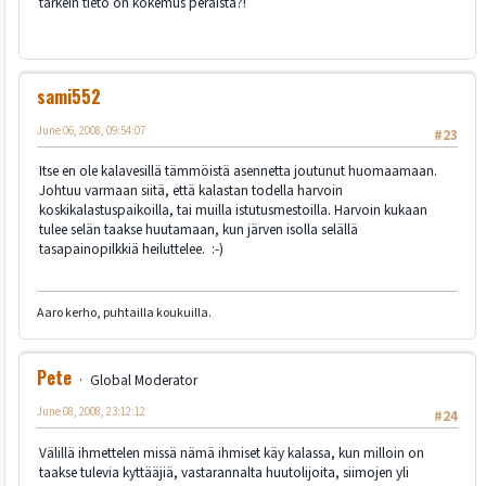
tärkein tieto on kokemus peräistä?!
sami552
June 06, 2008, 09:54:07
#23
Itse en ole kalavesillä tämmöistä asennetta joutunut huomaamaan.
Johtuu varmaan siitä, että kalastan todella harvoin
koskikalastuspaikoilla, tai muilla istutusmestoilla. Harvoin kukaan
tulee selän taakse huutamaan, kun järven isolla selällä
tasapainopilkkiä heiluttelee. :-)
Aaro kerho, puhtailla koukuilla.
Pete
Global Moderator
June 08, 2008, 23:12:12
#24
Välillä ihmettelen missä nämä ihmiset käy kalassa, kun milloin on
taakse tulevia kyttääjiä, vastarannalta huutolijoita, siimojen yli