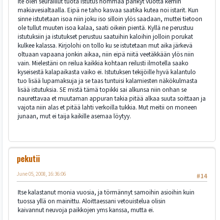
Ite olen seuraillut tuota istutus hommaa parikyt vuotta kemin
makiavesialtaalla. Eipä ne taho kasvaa saatika kutea noi istarit. Kun
sinne istutetaan isoa niin joku iso silloin ylös saadaan, muttei tietoon
ole tullut muuten isoa kalaa, saati oikein pientä. Kyllä ne perustuu
istutuksiin ja istutukset perustuu saatuihin kaloihin jolloin porukat
kulkee kalassa. Kirjolohi on tollo ku se istutetaan mut aika järkevä
oltuaan vapaana jonkin aikaa, niin eipä niitä veetäkkään ylös niin
vain. Mielestäni on reilua kaikkia kohtaan reilusti ilmotella saako
kyseisestä kalapaikasta vaiko ei. Istutuksen tekijöille hyvä kalantulo
tuo lisää lupamaksuja ja se taas tuntuisi kalamiesten näkökulmasta
lisää istutuksia. SE mistä tämä topikki sai alkunsa niin onhan se
naurettavaa et muutaman appuran takia pitää alkaa suuta soittaan ja
vajota niin alas et pitää lahti verkoilla tukkia. Mut meitii on moneen
junaan, mut ei taija kaikille asemaa löytyy.
pekutii
June 05, 2008, 16:36:06
#14
Itse kalastanut monia vuosia, ja törmännyt samoihin asioihin kuin
tuossa yllä on mainittu. Aloittaessani vetouistelua olisin
kaivannut neuvoja paikkojen yms kanssa, mutta ei.