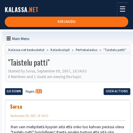
☰
KALASSA
.NET
KIRJAUDU
Main Menu
Kalassa.net keskustelut
Kalastuslajit
Perhokalastus
"Taistelu patti"
►
►
►
"Taistelu patti"
Started by Sorsa, September 09, 2007, 18:34:03
0 Members and 1 Guest are viewing this topic.
GO DOWN
Pages
1
USER ACTIONS
Sorsa
September 09, 2007, 18:34:03
Ihan vain mielipiteitä kysyisin siitä että onko tuo kahvan perässä oleva
"taistelu patti" hyödyllinen? Itsestä ainakin tuntuisi että siitä olisi