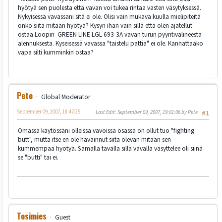
hyötyä sen puolesta että vavan voi tukea rintaa vasten väsytyksessä.
Nykyisessä vavassani sitä ei ole. Olisi vain mukava kuulla mielipiteitä
onko siitä mitään hyötyä? Kysyn ihan vain sillä että olen ajatellut
ostaa Loopin GREEN LINE LGL 693-3A vavan turun pyyntivälineestä
alennuksesta. Kyseisessä vavassa "taistelu pattia" ei ole. Kannattaako
vapa silti kumminkin ostaa?
Pete
Global Moderator
September 09, 2007, 18:47:25
Last Edit
: September 09, 2007, 19:01:06 by Pete
#1
Omassa käytössäni olleissa vavoissa osassa on ollut tuo "fighting
butt", mutta itse en ole havainnut siitä olevan mitään sen
kummempaa hyötyä. Samalla tavalla sillä vavalla väsyttelee oli siinä
se "butti" tai ei.
Tosimies
Guest