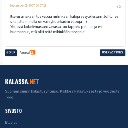
September 09, 2007, 20:07:28
#2
Itse en ainakaan tue vapaa mihinkään kaloja väsytellessäni. Johtunee
siitä, että minulla on vain yhdenkäden vapoja :-)
Yhdessä kokeilemassani vavassa tuo tappelu patti oli ja en
huomannut, että olisi nsitä mihinkään tarvinnut.
GO UP
Pages
1
USER ACTIONS
KALASSA
.NET
Suomen suurin kalastusyhteisö. Kaikkea kalastuksesta jo vuodesta
1999.
SIVUSTO
Etusivu