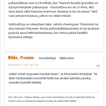
paksuudeltaan noin 0,34-millistä, kun Titanium Braidisi (punottu) on
nyt kymmenyksen paksumpaa – huomattava ero siis. Ei ihme, että
siima kerää vettä FireLinea enemmän. Kyseessä ei siis ole siiman "vika"
vaan perusominaisuus, jolle ei voi oikein mitään.
Vaihtoehtoja on oikeastaan kaksi: vaihda ohuempaan Titaniumiin tai
siirry takaisin FireLineen. Noista perhonkyllästysaineista ei ole ainakaan
pysyvää apua heittokalastuksessa, kun siimaa pitäisi käsitellä
kymmeniä metrejä.
Mikko_-Procyon-
Veronkiertäjä
Mikkonator
September 25, 2007, 09:11:16
#8
Jotkut ohuet neopreeni-hanskat käsiin? Ja hihansuihin kiristykset. Tai
sitten talvikaudeksi monofiilit tilalle (tai ainakin kylmiksi päiviksi,
varsinkin tuulisille keleille).
Henri Poincare: "Tiede on faktoja; aivan kuten talot tehdään kivistä on tiede tehty faktoista;
mutta kivikasa ei ole talo eikä kokoelma faktoja ole välttämättä tiedettä."