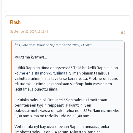
Flash
September 22, 2007, 15:19:48
#2
Quote from: Kaivo on September 22, 2007, 11:58:03
Muutama kysymys...
– Mikä Rapalan siima on kyseessä? Tällä hetkellä Rapalalla on
kolme erilaista monikuitusiimaa
. Siiman pinnan tasaisuus
vaikuttaa siihen, millä tavalla se kerää vettä. FireLine on fuusio-
eli suorakuitusiima, ja pinnaltaan sileämpi kuin varsinainen
letittämällä punottu siima.
– Kuinka paksua oli FireLinesi? Sen paksuus ilmoitetaan
perinteiseen tyyliin reippaasti alakanttiin. Sen
paksuusilmoituksessa on valehtelua noin 35%. Näin esimerkiksi
0,30 mm siima on todellisuudessa ~0,40 mm.
Vertaat sitä nyt käytössä olevaan Rapalan siimaasi, jonka
ilmoitettu paksuus on 0,432 mm. Nykyisten Rapalan