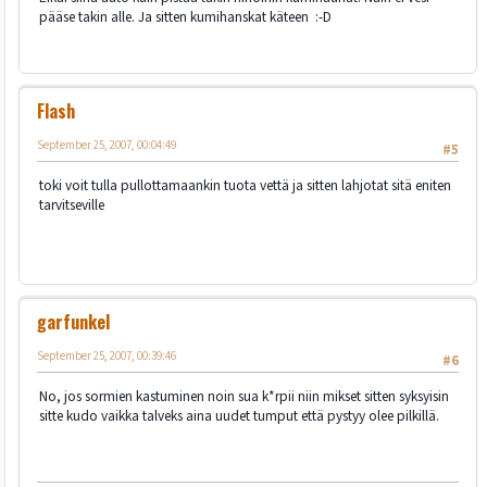
pääse takin alle. Ja sitten kumihanskat käteen :-D
Flash
September 25, 2007, 00:04:49
#5
toki voit tulla pullottamaankin tuota vettä ja sitten lahjotat sitä eniten
tarvitseville
garfunkel
September 25, 2007, 00:39:46
#6
No, jos sormien kastuminen noin sua k*rpii niin mikset sitten syksyisin
sitte kudo vaikka talveks aina uudet tumput että pystyy olee pilkillä.