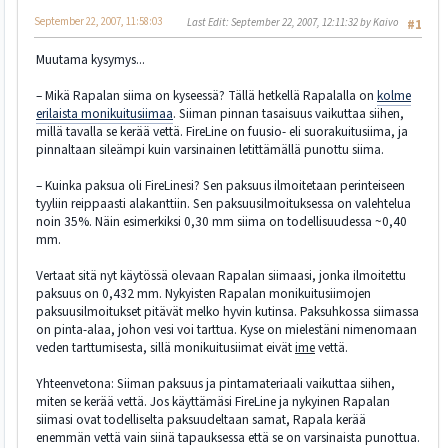
September 22, 2007, 11:58:03
Last Edit
: September 22, 2007, 12:11:32 by Kaivo
#1
Muutama kysymys...
– Mikä Rapalan siima on kyseessä? Tällä hetkellä Rapalalla on
kolme
erilaista monikuitusiimaa
. Siiman pinnan tasaisuus vaikuttaa siihen,
millä tavalla se kerää vettä. FireLine on fuusio- eli suorakuitusiima, ja
pinnaltaan sileämpi kuin varsinainen letittämällä punottu siima.
– Kuinka paksua oli FireLinesi? Sen paksuus ilmoitetaan perinteiseen
tyyliin reippaasti alakanttiin. Sen paksuusilmoituksessa on valehtelua
noin 35%. Näin esimerkiksi 0,30 mm siima on todellisuudessa ~0,40
mm.
Vertaat sitä nyt käytössä olevaan Rapalan siimaasi, jonka ilmoitettu
paksuus on 0,432 mm. Nykyisten Rapalan monikuitusiimojen
paksuusilmoitukset pitävät melko hyvin kutinsa. Paksuhkossa siimassa
on pinta-alaa, johon vesi voi tarttua. Kyse on mielestäni nimenomaan
veden tarttumisesta, sillä monikuitusiimat eivät
ime
vettä.
Yhteenvetona: Siiman paksuus ja pintamateriaali vaikuttaa siihen,
miten se kerää vettä. Jos käyttämäsi FireLine ja nykyinen Rapalan
siimasi ovat todelliselta paksuudeltaan samat, Rapala kerää
enemmän vettä vain siinä tapauksessa että se on varsinaista punottua.