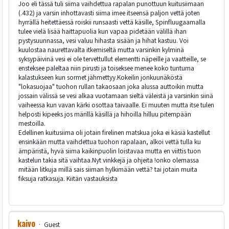
Joo eli tässä tuli siima vaihdettua rapalan punottuun kuitusiimaan
(.432) ja varsin inhottavasti siima imee itseensä paljon vettä joten
hyrrällä heitettäessä roiskii runsaasti vettä käsille, Spinfluugaamalla
tulee vielä lisää haittapuolia kun vapaa pidetään välillä ihan
pystysuunnassa, vesi valuu hihasta sisään ja hihat kastuu. Voi
kuulostaa naurettavalta itkemiseltä mutta varsinkin kylminä
syksypäivinä vesi ei ole tervettullut elementti näpeille ja vaatteille, se
ensteksee paleltaa niin pirusti ja toiseksee menee koko tuntuma
kalastukseen kun sormet jähmettyy.Kokeilin jonkuunäköstä
"lokasuojaa" tuohon rullan takaosaan joka alussa auttoikin mutta
jossain välissä se vesi alkaa vuotamaan sieltä väleistä ja varsinkin siinä
vaiheessa kun vavan kärki osottaa taivaalle. Ei muuten mutta itse tulen
helposti kipeeks jos märillä käsillä ja hihoilla hilluu pitempään
mestoilla.
Edellinen kuitusiima oli jotain firelinen matskua joka ei käsiä kastellut
ensinkään mutta vaihdettua tuohon rapalaan, alkoi vettä tulla ku
ämpäristä, hyvä siima kaikinpuolin loistavaa mutta en viittis tuon
kastelun takia sitä vaihtaa.Nyt vinkkejä ja ohjeita !onko olemassa
mitään litkuja millä sais siiman hylkimään vettä? tai jotain muita
fiksuja ratkasuja. Kiitän vastauksista
kaivo
Guest