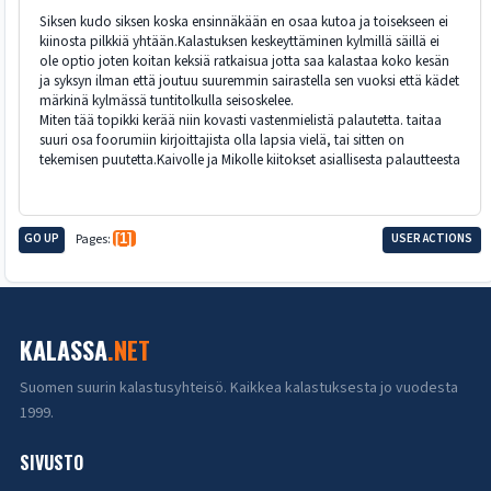
Siksen kudo siksen koska ensinnäkään en osaa kutoa ja toisekseen ei
kiinosta pilkkiä yhtään.Kalastuksen keskeyttäminen kylmillä säillä ei
ole optio joten koitan keksiä ratkaisua jotta saa kalastaa koko kesän
ja syksyn ilman että joutuu suuremmin sairastella sen vuoksi että kädet
märkinä kylmässä tuntitolkulla seisoskelee.
Miten tää topikki kerää niin kovasti vastenmielistä palautetta. taitaa
suuri osa foorumiin kirjoittajista olla lapsia vielä, tai sitten on
tekemisen puutetta.Kaivolle ja Mikolle kiitokset asiallisesta palautteesta
GO UP
Pages
1
USER ACTIONS
KALASSA
.NET
Suomen suurin kalastusyhteisö. Kaikkea kalastuksesta jo vuodesta
1999.
SIVUSTO