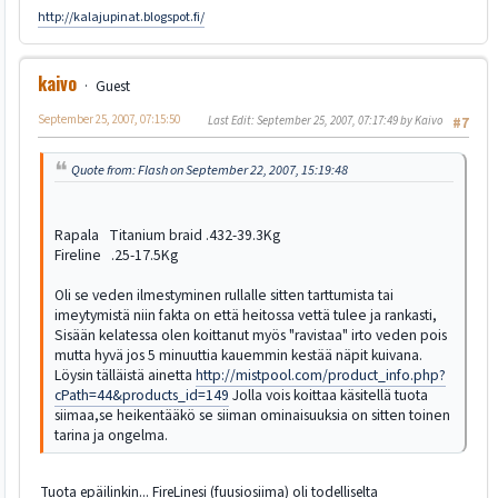
http://kalajupinat.blogspot.fi/
kaivo
Guest
September 25, 2007, 07:15:50
Last Edit
: September 25, 2007, 07:17:49 by Kaivo
#7
Quote from: Flash on September 22, 2007, 15:19:48
Rapala Titanium braid .432-39.3Kg
Fireline .25-17.5Kg
Oli se veden ilmestyminen rullalle sitten tarttumista tai
imeytymistä niin fakta on että heitossa vettä tulee ja rankasti,
Sisään kelatessa olen koittanut myös "ravistaa" irto veden pois
mutta hyvä jos 5 minuuttia kauemmin kestää näpit kuivana.
Löysin tälläistä ainetta
http://mistpool.com/product_info.php?
cPath=44&products_id=149
Jolla vois koittaa käsitellä tuota
siimaa,se heikentääkö se siiman ominaisuuksia on sitten toinen
tarina ja ongelma.
Tuota epäilinkin... FireLinesi (fuusiosiima) oli todelliselta