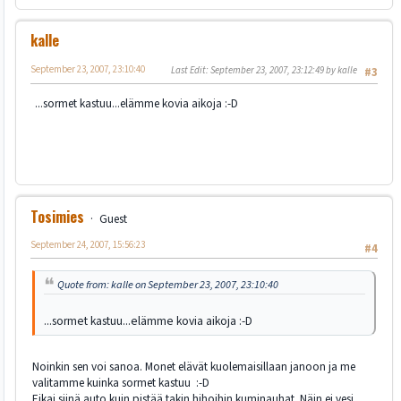
kalle
September 23, 2007, 23:10:40
Last Edit
: September 23, 2007, 23:12:49 by kalle
#3
...sormet kastuu...elämme kovia aikoja :-D
Tosimies
Guest
September 24, 2007, 15:56:23
#4
Quote from: kalle on September 23, 2007, 23:10:40
...sormet kastuu...elämme kovia aikoja :-D
Noinkin sen voi sanoa. Monet elävät kuolemaisillaan janoon ja me
valitamme kuinka sormet kastuu :-D
Eikai siinä auto kuin pistää takin hihoihin kuminauhat. Näin ei vesi