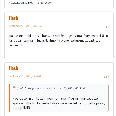
http://kalassa.net/mikkoprocyon/
Flash
September 25, 2007, 17:37:55
#9
Kait se on jonkiimoista hanskaa etittävä,Hyvä siima löytynny ni sitä en
lähtis vaihtamaan. Tuulisilla ilmoilla pienenee huomattavasti tuo
veden tulo.
Flash
September 25, 2007, 17:44:03
#10
Quote from: garfunkel on September 25, 2007, 00:39:46
No, jos sormien kastuminen noin sua k*rpii niin mikset sitten
syksyisin sitte kudo vaikka talveks aina uudet tumput että pystyy
olee pilkillä.