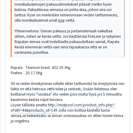
monikuitusiimojen paksuusilmoitukset pitävät melko hyvin
kutinsa. Paksuhkossa siimassa on pinta-alaa, johon vesi voi
tarttua. Kyse on mielestäni nimenomaan veden tarttumisesta,
sillä monikuitusiimat eivät
ime
vettä.
Yhteenvetona: Siiman paksuus ja pintamateriaali vaikuttaa
siihen, miten se kerää vettä. Jos käyttämäsi FireLine ja nykyinen
Rapalan siimasi ovat todelliselta paksuudeltaan samat, Rapala
kerää enemmän vettä vain siinä tapauksessa että se on
varsinaista punottua.
Rapala Titanium braid .432-39.3Kg
Fireline .25-17.5Kg
Oli se veden ilmestyminen rullalle sitten tarttumista tai imeytymistä niin
fakta on että heitossa vettä tulee ja rankasti, Sisään kelatessa olen
koittanut myös "ravistaa" irto veden pois mutta hyvä jos 5 minuuttia
kauemmin kestää näpit kuivana.
Löysin tälläistä ainetta
http://mistpool.com/product_info.php?
cPath=44&products_id=149
Jolla vois koittaa käsitellä tuota
siimaa,se heikentääkö se siiman ominaisuuksia on sitten toinen tarina
ja ongelma.