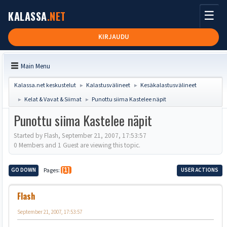
☰
KALASSA
.NET
KIRJAUDU
Main Menu
Kalassa.net keskustelut
Kalastusvälineet
Kesäkalastusvälineet
►
►
Kelat & Vavat & Siimat
Punottu siima Kastelee näpit
►
►
Punottu siima Kastelee näpit
Started by Flash, September 21, 2007, 17:53:57
0 Members and 1 Guest are viewing this topic.
GO DOWN
Pages
1
USER ACTIONS
Flash
September 21, 2007, 17:53:57