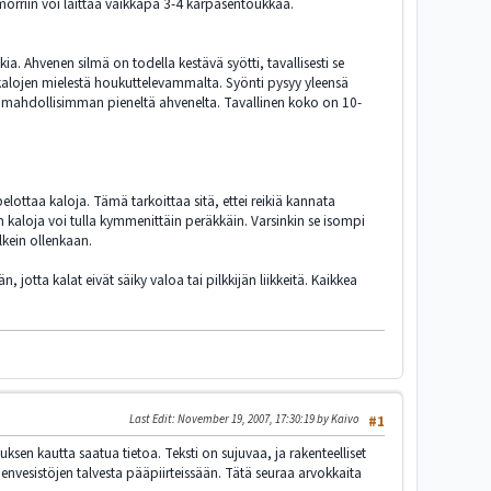
morriin voi laittaa vaikkapa 3-4 kärpäsentoukkaa.
. Ahvenen silmä on todella kestävä syötti, tavallisesti se
kalojen mielestä houkuttelevammalta. Syönti pysyy yleensä
 mahdollisimman pieneltä ahvenelta. Tavallinen koko on 10-
pelottaa kaloja. Tämä tarkoittaa sitä, ettei reikiä kannata
n kaloja voi tulla kymmenittäin peräkkäin. Varsinkin se isompi
lkein ollenkaan.
jotta kalat eivät säiky valoa tai pilkkijän liikkeitä. Kaikkea
Last Edit
: November 19, 2007, 17:30:19 by Kaivo
#1
sen kautta saatua tietoa. Teksti on sujuvaa, ja rakenteelliset
envesistöjen talvesta pääpiirteissään. Tätä seuraa arvokkaita