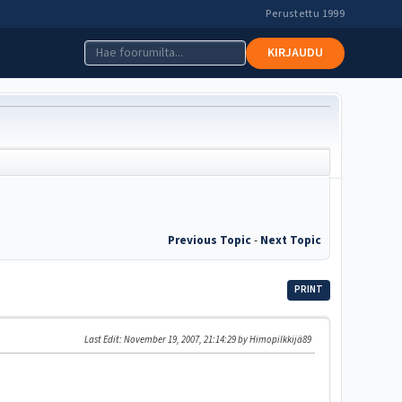
Perustettu 1999
KIRJAUDU
Previous Topic
-
Next Topic
PRINT
Last Edit
: November 19, 2007, 21:14:29 by Himopilkkijä89