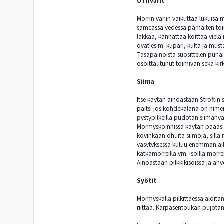
Ottivärit
Morrin väriin vaikuttaa lukuisa 
sameassa vedessä parhaiten toim
lakkaa, kannattaa koittaa vielä 
ovat esim. kupari, kulta ja must
Tasapainoista suosittelen punai
osoittautunut toimivan sekä kir
Siima
Itse käytän ainoastaan Stroftin
paitsi jos kohdekalana on nimen
pystypilkeillä pudotan siimanva
Mormyskoinnissa käytän pääasia
kovinkaan ohuita siimoja, sil
väsytyksessä kuluu enemmän aik
katkamorreilla ym. isoilla morrei
Ainoastaan pilkkikisoissa ja ah
Syötit
Mormyskalla pilkittäessä aloitan
riittää. Kärpäsentoukan pujotan