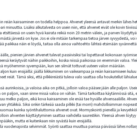
oin reiän kairaaminen on todella helppoa. Ahvenet yleensä antavat merkin lähes heti, 
ri minuuttia. Lisäksi alkutalvesta on usein niin, että ahvenet eivät ole kovin tiivii
 etsittäessä on usein hyvä kairata reikiä noin 20 metrin välein, ja parven löydyttyä 
stä järvestä on kyse. Jos ei ole mitään tarkempaa tietoa järven syvyydestä, voi 
ä paikkaa näin ei löydä, taitaa olla ainoa vaihtoehto lähteä etsimään syvännettä k
älle, pienien järvien ahvenet tulevat passiivisiksi tai lopettavat kokonaan syömis
yleensä keräytyvät näihin paikkoihin, koska niissä paikoissa on enemmän valoa. Yle
irtyä myöhemmin syvempään, kun sen silmät tottuvat uuteen valon määrään.
 paljon kuin ensijäillä: jäällä liikkuminen on vaikeampaa ja reiän kairaamiseen ku
eet reiät. Tämä siksi, että pilkkireiästä tuleva valo saattaa olla houkutellut lähialu
ä aurinkoisia, ja valoisa aika on pitkä, jolloin valoa pääsee jään alle paljon. Usei
on paljon, vaan sinne missä valoa on vähän. Tämä tarkoittaa käytännössä sitä, että
ikkuu melko paljon, eikä kova kairaaminen ole enää tae hyvälle ahvensaaliille. Ahve
an yhtäkkiä. Siksi onkin tärkeää saada pilkki (tai morri) mahdollisimman nopeasti
huomaa kuinka syöntihaluttomia ahvenet ovat. Mormyskointi pienellä ja kevyehköllä
jolloin ahventen käyttäytyminen saattaa vaihdella suurestikin. Yleensä ahven löy
ääkin, mutta ei kuitenkaan niin syvästä kuin ensijäillä.
lä vuodenajoista selvimmät. Syönti saattaa muuttua parissa päivässä lähes nollasy