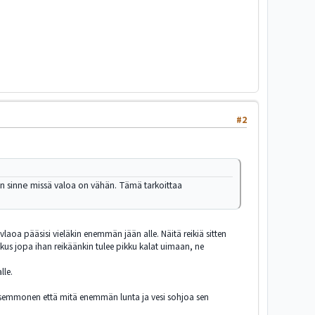
#2
an sinne missä valoa on vähän. Tämä tarkoittaa
laoa pääsisi vieläkin enemmän jään alle. Näitä reikiä sitten
oskus jopa ihan reikäänkin tulee pikku kalat uimaan, ne
lle.
on semmonen että mitä enemmän lunta ja vesi sohjoa sen