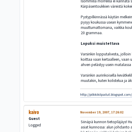
Isommilla morreilla ei kannata 
Kärpäsentoukkien väreistä kokei
Pystypilkinnässä käytän melkein
pysyy koukussa usean kymmenen 
muuttumattomana, vaikka koukus
20 grammaa.
Lopuksi muistettava
Varsinkin lopputalvesta, jolloin 
koittaa vaan kertaalleen, vaan 
ahven pelästyy usein matalassa v
Varsinkin aurinkoisella kevätkel
muutakin, kuten kolistelua ja äkk
http://pilkkikilpailut.blogspot.com
kaivo
November 19, 2007, 17:26:02
Guest
Siinäpä kunnon tietopläjäys! Hu
Logged
asiat kunnossa: alun johdanto a