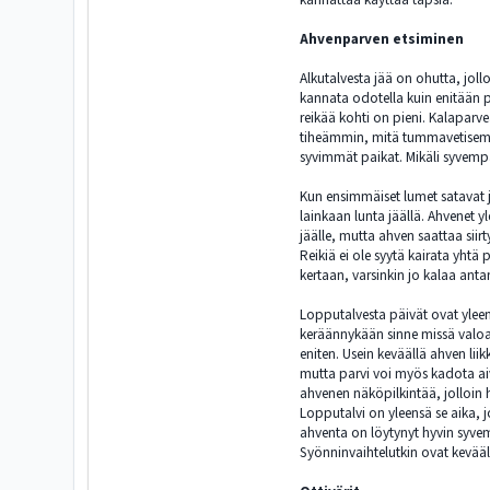
Ahvenparven etsiminen
Alkutalvesta jää on ohutta, joll
kannata odotella kuin enitään pa
reikää kohti on pieni. Kalaparvea
tiheämmin, mitä tummavetisemmä
syvimmät paikat. Mikäli syvempä
Kun ensimmäiset lumet satavat jä
lainkaan lunta jäällä. Ahvenet 
jäälle, mutta ahven saattaa si
Reikiä ei ole syytä kairata yhtä
kertaan, varsinkin jo kalaa antan
Lopputalvesta päivät ovat yleens
keräännykään sinne missä valoa 
eniten. Usein keväällä ahven li
mutta parvi voi myös kadota aiv
ahvenen näköpilkintää, jolloin 
Lopputalvi on yleensä se aika, 
ahventa on löytynyt hyvin syvemp
Syönninvaihtelutkin ovat kevääl