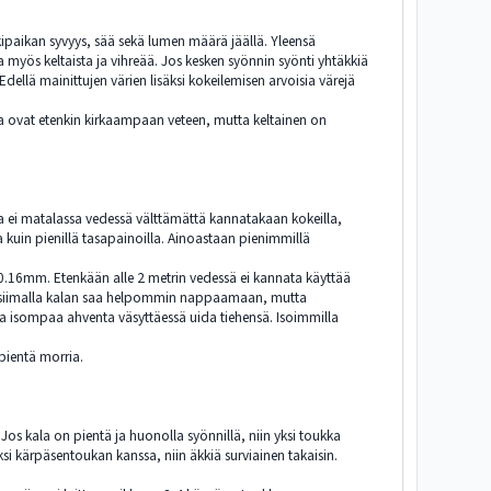
kkipaikan syvyys, sää sekä lumen määrä jäällä. Yleensä
 myös keltaista ja vihreää. Jos kesken syönnin syönti yhtäkkiä
dellä mainittujen värien lisäksi kokeilemisen arvoisia värejä
ua ovat etenkin kirkaampaan veteen, mutta keltainen on
a ei matalassa vedessä välttämättä kannatakaan kokeilla,
kuin pienillä tasapainoilla. Ainoastaan pienimmillä
-0.16mm. Etenkään alle 2 metrin vedessä ei kannata käyttää
la siimalla kalan saa helpommin nappaamaan, mutta
a isompaa ahventa väsyttäessä uida tiehensä. Isoimmilla
pientä morria.
Jos kala on pientä ja huonolla syönnillä, niin yksi toukka
si kärpäsentoukan kanssa, niin äkkiä surviainen takaisin.