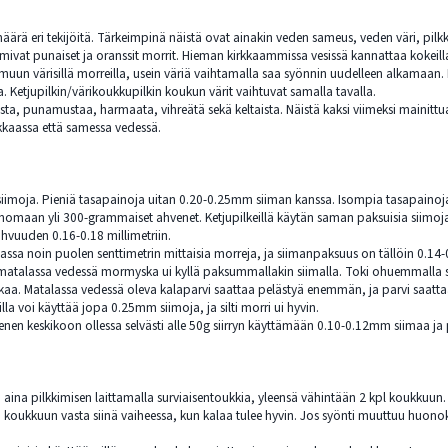
määrä eri tekijöitä. Tärkeimpinä näistä ovat ainakin veden sameus, veden väri, pil
ivat punaiset ja oranssit morrit. Hieman kirkkaammissa vesissä kannattaa kokeilla
muun värisillä morreilla, usein väriä vaihtamalla saa syönnin uudelleen alkamaan. E
a. Ketjupilkin/värikoukkupilkin koukun värit vaihtuvat samalla tavalla.
sta, punamustaa, harmaata, vihreätä sekä keltaista. Näistä kaksi viimeksi mainitt
kkaassa että samessa vedessä.
 siimoja. Pieniä tasapainoja uitan 0.20-0.25mm siiman kanssa. Isompia tasapainoj
omaan yli 300-grammaiset ahvenet. Ketjupilkeillä käytän saman paksuisia siimoja 
hvuuden 0.16-0.18 millimetriin.
ssa noin puolen senttimetrin mittaisia morreja, ja siimanpaksuus on tällöin 0.14
lä matalassa vedessä mormyska ui kyllä paksummallakin siimalla. Toki ohuemmal
aa. Matalassa vedessä oleva kalaparvi saattaa pelästyä enemmän, ja parvi saatta
lla voi käyttää jopa 0.25mm siimoja, ja silti morri ui hyvin.
venen keskikoon ollessa selvästi alle 50g siirryn käyttämään 0.10-0.12mm siimaa ja 
 aina pilkkimisen laittamalla surviaisentoukkia, yleensä vähintään 2 kpl koukkuun. 
 koukkuun vasta siinä vaiheessa, kun kalaa tulee hyvin. Jos syönti muuttuu huonok