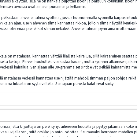
surviaisia käyttää, sillä ne on hankala pujottaa isoon ja paksuun koukkuun. Isoon 
lemisen arvoisia ovat ainakin punainen ja keltainen.
 pelkästään ahvenen silmiä syöttinä, joskus huonommalla syönnillä kärpäsentoukkia
kalan ajan. Usein ahvenen silmä kannattaa rikkoa, jolloin silmä näyttää kenties 
sa olisi enää pienehköt silmän riekaleet. Ahvenen silmän pyrin aina irrottamaan
kala on matalassa, kannattaa välttää liiallista kairailua, sillä kairaaminen saattaa 
useita kertoja. Parven houkuttelu voi kestää kauan, mutta syönnin alkamisen jälkee
edessä kairailua. Sen sijaan alle 30-grammaiset sintit eivät pelkää kairaamista me
illä matalassa vedessä kannattaa usein jättää mahdollisimman paljon sohjoa reikään, 
inäisiä liikkeitä on syytä vältellä. Sen sijaan puhetta kalat eivät säiky.
/
omaa, että kirjoittaja on perehtynyt aiheeseen huolella ja pystyy jakamaan kokemuk
vaa lukijalle sen, mitä otsikko jo antoi odottaa. Seuraavaksi kerrotaan matalien pi