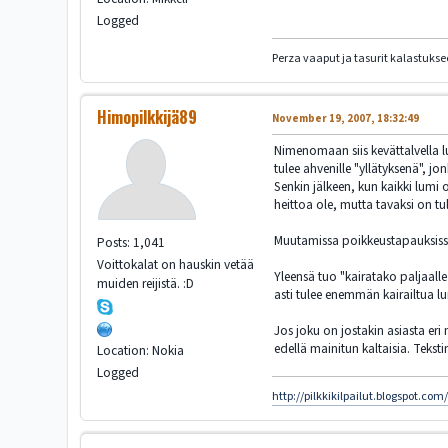
Logged
Perza vaaput ja tasurit kalastukse
Himopilkkijä89
November 19, 2007, 18:32:49
Nimenomaan siis kevättalvella l
tulee ahvenille "yllätyksenä", 
Senkin jälkeen, kun kaikki lumi o
heittoa ole, mutta tavaksi on t
Muutamissa poikkeustapauksissa
Posts: 1,041
Voittokalat on hauskin vetää
Yleensä tuo "kairatako paljaalle
muiden reijistä. :D
asti tulee enemmän kairailtua l
Jos joku on jostakin asiasta eri
edellä mainitun kaltaisia. Tekstin
Location: Nokia
Logged
http://pilkkikilpailut.blogspot.com