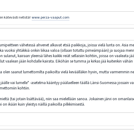
en kätevästi netistä!
www.perza-vaaput.com
umipeitteen vähetessä ahvenet alkavat etsiä paikkoja, joissa vielä lunta on. Asia
jonka vuoksi yhtäkkiä onkin liikaa valoa (ollaan totuttu pimeämpään) ja suojaa m
n sulanut, kairaan yleensä lähes kaikki reiät sellaisiin kohtiin, joissa on vaaleata j
ullut vaalean jään kohdalle kairata. Eiköhän se tumma ja kirkas jää kuitenkin väh
 olen saanut lumettomilta paikoilta vielä keväälläkin hyvin, mutta varmemmin ne 
 jäälle vai lumelle" -asetelma kääntyy päälaelleen täällä Länsi-Suomessa jossain va
umettomiin kohtiin.
 mieltä (tai jotain lisättävää), niin saa mielellään sanoa. Jokainen järvi on omanlai
i on ikään kuin yleistys näillä paikoilla pilkkimisestä.
/