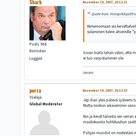
Shark
November 19, 2007, 20:12:15
Quote from: Himopilkkijä89 o
Nimenomaan siis kevättalvell
sulaminen tulee ahvenille "y
Posts: 966
Korrostan
Voisin lisätä tähän väliin, että
ei tuo varjostaminen ole.
Logged
Jovain.
perza
November 19, 2007, 20:12:33
Yöeläjä
Jep ihan yleis pätevä systeemi tu
Global Moderator
Mutta niinkun aikasemmin sanoin e
Nin ja kevät talvesta sen verran
maaliskuusta huhtikuuhun saatta
Pohjan muodot on mielestäni myös