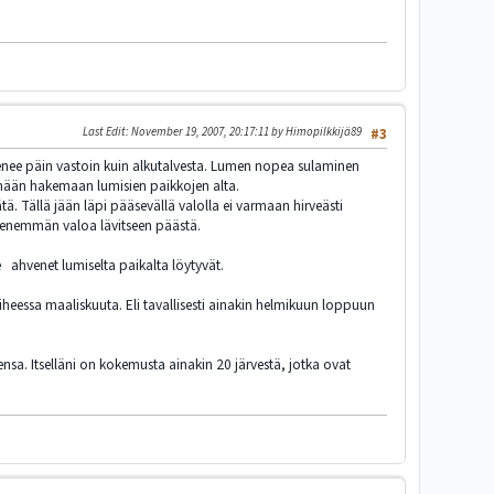
Last Edit
: November 19, 2007, 20:17:11 by Himopilkkijä89
#3
 menee päin vastoin kuin alkutalvesta. Lumen nopea sulaminen
ennään hakemaan lumisien paikkojen alta.
äätä. Tällä jään läpi pääsevällä valolla ei varmaan hirveästi
än enemmän valoa lävitseen päästä.
ahvenet lumiselta paikalta löytyvät.
iheessa maaliskuuta. Eli tavallisesti ainakin helmikuun loppuun
sensa. Itselläni on kokemusta ainakin 20 järvestä, jotka ovat