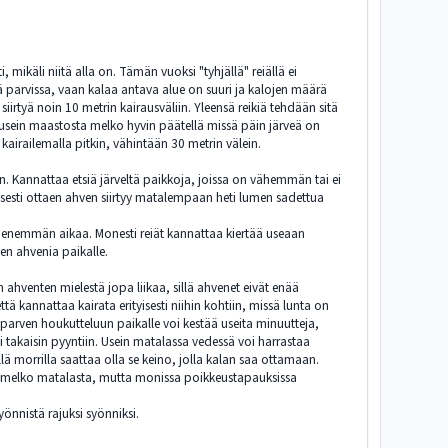
mikäli niitä alla on. Tämän vuoksi "tyhjällä" reiällä ei
ssä parvissa, vaan kalaa antava alue on suuri ja kalojen määrä
siirtyä noin 10 metrin kairausväliin. Yleensä reikiä tehdään sitä
usein maastosta melko hyvin päätellä missä päin järveä on
airailemalla pitkin, vähintään 30 metrin välein.
en. Kannattaa etsiä järveltä paikkoja, joissa on vähemmän tai ei
isesti ottaen ahven siirtyy matalempaan heti lumen sadettua
luu enemmän aikaa. Monesti reiät kannattaa kiertää useaan
een ahvenia paikalle.
n ahventen mielestä jopa liikaa, sillä ahvenet eivät enää
 kannattaa kairata erityisesti niihin kohtiin, missä lunta on
nparven houkutteluun paikalle voi kestää useita minuutteja,
 takaisin pyyntiin. Usein matalassa vedessä voi harrastaa
 morrilla saattaa olla se keino, jolla kalan saa ottamaan.
tyy melko matalasta, mutta monissa poikkeustapauksissa
önnistä rajuksi syönniksi.