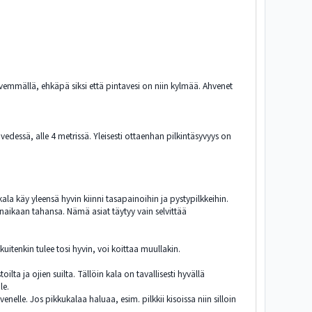
syvemmällä, ehkäpä siksi että pintavesi on niin kylmää. Ahvenet
edessä, alle 4 metrissä. Yleisesti ottaenhan pilkintäsyvyys on
kala käy yleensä hyvin kiinni tasapainoihin ja pystypilkkeihin.
enaikaan tahansa. Nämä asiat täytyy vain selvittää
kuitenkin tulee tosi hyvin, voi koittaa muullakin.
lta ja ojien suilta. Tällöin kala on tavallisesti hyvällä
le.
nelle. Jos pikkukalaa haluaa, esim. pilkkii kisoissa niin silloin