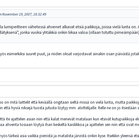
n November 19, 2007, 18:32:49
a lumipeitteen vähetessä ahvenet alkavat etsiä paikkoja, joissa vielä lunta on
llätyksenä", jonka vuoksi yhtäkkiä onkin liikaa valoa (ollaan totuttu pimeämpä
 myös esimerkiksi suuret puut, ja niiden oksat varjostavat ainakin osan päivästä jot
o on mitä laittelit että keväällä ongitaan sieltä missä on vielä lunta, mutta paikkoj
ttä hyviä niksejä tuosta jutusta löytyy mm. alottelijalle. Itelle ne on jo itsestään se
 että ite ajattelen asian niin että kalat menevät matalaan kun etsivät kutupaikkoja e
a ahventa tosiaan löytyä ihan keskeltä kaislikkoa ja ajattelen sen niin että ovat
 tärkeä asia vaikka pienistä ja matalista järvistä onkin kyse. Itsekkin yleensä etsin