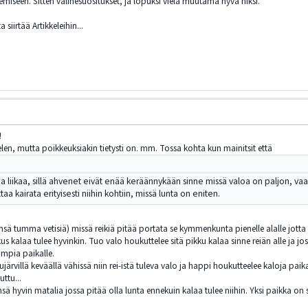
miseen. Sitten välinesuositukset, ja lopuksi vielä muutama hyvä niksi.
siirtää Artikkeleihin...
!
ttelen, mutta poikkeuksiakin tietysti on. mm. Tossa kohta kun mainitsit että
 liikaa, sillä ahvenet eivät enää keräännykään sinne missä valoa on paljon, va
aa kairata erityisesti niihin kohtiin, missä lunta on eniten.
ä tumma vetisiä) missä reikiä pitää portata se kymmenkunta pienelle alalle jotta v
kus kalaa tulee hyvinkin. Tuo valo houkuttelee sitä pikku kalaa sinne reiän alle ja j
ompia paikalle.
järvillä keväällä vähissä niin rei-istä tuleva valo ja happi houkutteelee kaloja paika
uttu...
sä hyvin matalia jossa pitää olla lunta ennekuin kalaa tulee niihin. Yksi paikka 