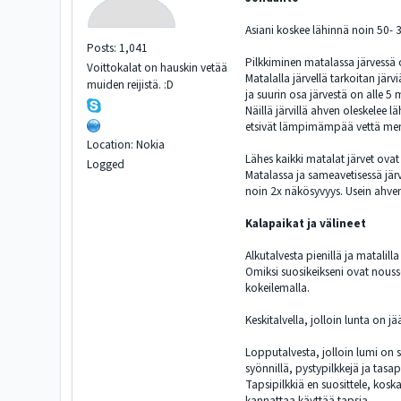
Asiani koskee lähinnä noin 50-
Posts: 1,041
Pilkkiminen matalassa järvessä o
Voittokalat on hauskin vetää
Matalalla järvellä tarkoitan järvi
muiden reijistä. :D
ja suurin osa järvestä on alle 5 
Näillä järvillä ahven oleskelee 
etsivät lämpimämpää vettä men
Location: Nokia
Lähes kaikki matalat järvet ova
Logged
Matalassa ja sameavetisessä järv
noin 2x näkösyvyys. Usein ahven 
Kalapaikat ja välineet
Alkutalvesta pienillä ja matalill
Omiksi suosikeikseni ovat nouss
kokeilemalla.
Keskitalvella, jolloin lunta on j
Lopputalvesta, jolloin lumi on su
syönnillä, pystypilkkejä ja tasap
Tapsipilkkiä en suosittele, koska
kannattaa käyttää tapsia.