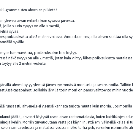
 300-grammaisten ahvenien pilkintää.
n yleensä aivan erilaista kuin syvässä järvessä.
ä, joilla suurin syvyys on alle 8 metriä,
metriä syvää.
lähes poikkeuksetta alle 3 metrin vedessä. Ainoastaan ensijäillä ahven saattaa olla 
emällä syvälle.
t myös tummavetisiä, poikkeuksiakin toki löytyy.
essä näkösyvyys on alle 2 metriä, joten kala viihtyy lähes poikkeuksetta matalassa v
löytyy alle 2 metrin vedestä.
a järvillä ahven löytyy yleensä järven syvimmästä montusta ja sen reunoilta. Tällöin 
eet Ässä-tasapainot. Joillakin järvillä tosin morri on paras vaihtoehto mihin vuod
äällä runsaasti, ahvenelle ei yleensä kannata tarjota muuta kuin morria. Jos morrilla 
lanut jäältä, ahvenet löytyvät usein aivan rantamatalasta, kuten kaislikkojen edustoi
ainoja kehiin. Morriin turvaudutaan vasta jos käy niin, että em. välineillä kalaa ei tu
 se on sameavetisissä ja matalissa vesissä melko turha peli, varsinkin isommalle ahve