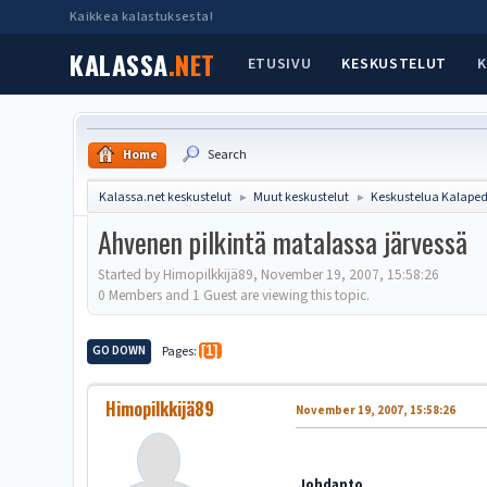
Kaikkea kalastuksesta!
KALASSA
.NET
ETUSIVU
KESKUSTELUT
K
Home
Search
Kalassa.net keskustelut
Muut keskustelut
Keskustelua Kalapedi
►
►
Ahvenen pilkintä matalassa järvessä
Started by Himopilkkijä89, November 19, 2007, 15:58:26
0 Members and 1 Guest are viewing this topic.
GO DOWN
Pages
1
Himopilkkijä89
November 19, 2007, 15:58:26
Johdanto