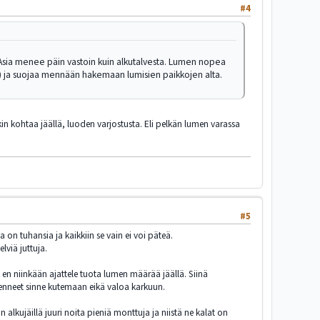
#4
. Asia menee päin vastoin kuin alkutalvesta. Lumen nopea
än) ja suojaa mennään hakemaan lumisien paikkojen alta.
akin kohtaa jäällä, luoden varjostusta. Eli pelkän lumen varassa
#5
a on tuhansia ja kaikkiin se vain ei voi päteä.
lviä juttuja.
li en niinkään ajattele tuota lumen määrää jäällä. Siinä
 menneet sinne kutemaan eikä valoa karkuun.
 alkujäillä juuri noita pieniä monttuja ja niistä ne kalat on