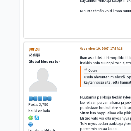
käytännön vinkkejä kalojen hake
Minusta tämän voisi ilman muuta 
perza
November 19, 2007, 17:54:18
Yöeläjä
Ihan asia tekstiä Himopilkkijältä
Global Moderator
itsekkin noin suurinpiirtein aja
Quote
Usein ahventen mielestä jopa
käytännössä sitä, että kannatt
Muutamia paikkoja tiedän (yleens
kierrellään päivän aikana ja jos
Posts: 2,790
puolestaan houkuttelee niitä is
hauki on kala
Sitten kun happi alkaa olla pikku
Eli tuo valo voi olla myös hyvä j
Toki myös tiedän paikkoja yleen
paremmin antaa kalaa...
Location: Mikkeli