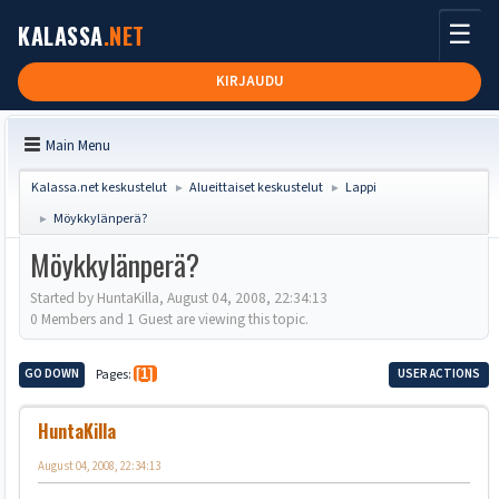
☰
KALASSA
.NET
KIRJAUDU
Main Menu
Kalassa.net keskustelut
Alueittaiset keskustelut
Lappi
►
►
Möykkylänperä?
►
Möykkylänperä?
Started by HuntaKilla, August 04, 2008, 22:34:13
0 Members and 1 Guest are viewing this topic.
GO DOWN
Pages
1
USER ACTIONS
HuntaKilla
August 04, 2008, 22:34:13