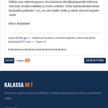
Elikkäs ensi viikonloppuna olis kalareissu Möykkylänperälle (lähinnä
rannasta virveliä nakellen ja mato-onkien). Onko kalastuskokemuksia
kyseisestä paikasta? Jos, on niin kaikki vinkit ja niksit olisivat tarpeen!
:wink:
Kiitos etukäteen!
www.NOAA.gov
<-- National Oceanic and Atmospheric Administration
www.team17.com <-- Team 17
Kokkokokoaisitkokokonkokokokonkokokokokon.
GO UP
Pages
1
USER ACTIONS
KALASSA
.NET
Suomen suurin kalastusyhteisö. Kaikkea kalastuksesta jo vuodesta
1999.