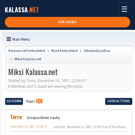
☰
KALASSA
.NET
KIRJAUDU
Main Menu
Kalassa.net keskustelut
Muut keskustelut
Sekalaista juttua
►
►
Miksi Kalassa.net
►
Miksi Kalassa.net
Started by Torro, December 19, 2007, 22:06:07
0 Members and 1 Guest are viewing this topic.
GO DOWN
Pages
1
USER ACTIONS
Torro
Urospuolinen nauta
December 19, 2007, 22:06:07
Last Edit
: December 21, 2007, 12:08:37 by El'ToroRosso