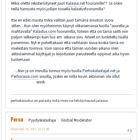
Miksi olette rekisteröityneet juuri
Kalassa.net
foorumille?? Ja onko
teillä tunnusta myös jollain toisella kalastusfoorumilla?
Itse en edes muista miksi valitsin juuri tämänä sivuston vuosi
sitten....Kun olen myöhemmin käynyt vilkaisemassa tuolla "suurella ja
mahtavalla"
Kalastus.com
foorumilla, totesin että on tämä saitti niin
paljon selkeämpi kuin tuo em. sekava sivu. Aiheet on luokiteltu täällä
paremmin. Nyt ei puhettakaan että vaihtaisin sivua koska tämä on
mielestäni toimiva. Voin sanoa että tämän vuoden aikana olen
aktiivisemmat käyttäjät jo kirjoitusten perusteeella oppinut aika hyvin
tuntemaan
...Niin ja on minulla tunnus myös tuolla
Perhokalastajat.net
ja
Perhorasia.com
sivuilla, joskin en niillä kovin aktiivinen ole ollut
:wink:
perhokalastus on parasta mitä mies voi tehdä housut jalassa
Perca
Pyydyskalastaja
Global Moderator
December 19, 2007, 22:17:39
#1