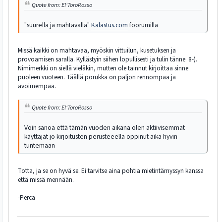
Quote from: El'ToroRosso
"suurella ja mahtavalla"
Kalastus.com
foorumilla
Missä kaikki on mahtavaa, myöskin vittuilun, kusetuksen ja
provoamisen saralla. Kyllästyin siihen lopullisesti ja tulin tänne 8-).
Nimimerkki on siellä vieläkin, mutten ole tainnut kirjoittaa sinne
puoleen vuoteen. Täällä porukka on paljon rennompaa ja
avoimempaa.
Quote from: El'ToroRosso
Voin sanoa että tämän vuoden aikana olen aktiivisemmat
käyttäjät jo kirjoitusten perusteeella oppinut aika hyvin
tuntemaan
Totta, ja se on hyvä se. Ei tarvitse aina pohtia mietintämyssyn kanssa
että missä mennään.
-Perca