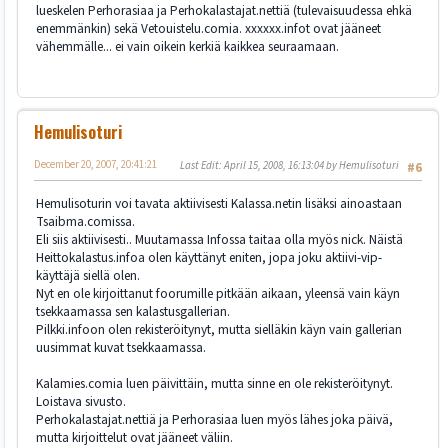
lueskelen Perhorasiaa ja Perhokalastajat.nettiä (tulevaisuudessa ehkä
enemmänkin) sekä Vetouistelu.comia. xxxxxx.infot ovat jääneet
vähemmälle... ei vain oikein kerkiä kaikkea seuraamaan.
Hemulisoturi
December 20, 2007, 20:41:21
Last Edit
: April 15, 2008, 16:13:04 by Hemulisoturi
#6
Hemulisoturin voi tavata aktiivisesti Kalassa.netin lisäksi ainoastaan
Tsaibma.comissa.
Eli siis aktiivisesti.. Muutamassa Infossa taitaa olla myös nick. Näistä
Heittokalastus.infoa olen käyttänyt eniten, jopa joku aktiivi-vip-
käyttäjä siellä olen.
Nyt en ole kirjoittanut foorumille pitkään aikaan, yleensä vain käyn
tsekkaamassa sen kalastusgallerian.
Pilkki.infoon olen rekisteröitynyt, mutta sielläkin käyn vain gallerian
uusimmat kuvat tsekkaamassa.
Kalamies.comia luen päivittäin, mutta sinne en ole rekisteröitynyt.
Loistava sivusto.
Perhokalastajat.nettiä ja Perhorasiaa luen myös lähes joka päivä,
mutta kirjoittelut ovat jääneet väliin.