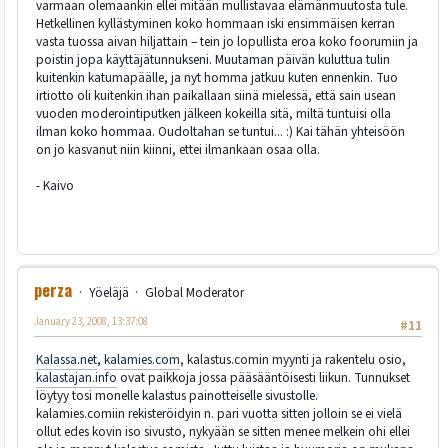
varmaan olemaankin ellei mitään mullistavaa elämänmuutosta tule.
Hetkellinen kyllästyminen koko hommaan iski ensimmäisen kerran
vasta tuossa aivan hiljattain – tein jo lopullista eroa koko foorumiin ja
poistin jopa käyttäjätunnukseni. Muutaman päivän kuluttua tulin
kuitenkin katumapäälle, ja nyt homma jatkuu kuten ennenkin. Tuo
irtiotto oli kuitenkin ihan paikallaan siinä mielessä, että sain usean
vuoden moderointiputken jälkeen kokeilla sitä, miltä tuntuisi olla
ilman koko hommaa. Oudoltahan se tuntui... :) Kai tähän yhteisöön
on jo kasvanut niin kiinni, ettei ilmankaan osaa olla.
- Kaivo
perza
Yöeläjä
Global Moderator
January 23, 2008, 13:37:08
#11
Kalassa.net
,
kalamies.com
, kalastus.comin myynti ja rakentelu osio,
kalastajan.info
ovat paikkoja jossa pääsääntöisesti liikun. Tunnukset
löytyy tosi monelle kalastus painotteiselle sivustolle.
kalamies.comiin rekisteröidyin n. pari vuotta sitten jolloin se ei vielä
ollut edes kovin iso sivusto, nykyään se sitten menee melkein ohi ellei