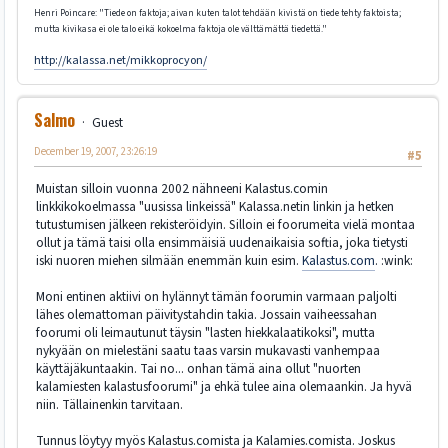
Henri Poincare: "Tiede on faktoja; aivan kuten talot tehdään kivistä on tiede tehty faktoista;
mutta kivikasa ei ole talo eikä kokoelma faktoja ole välttämättä tiedettä."
http://kalassa.net/mikkoprocyon/
Salmo
Guest
December 19, 2007, 23:26:19
#5
Muistan silloin vuonna 2002 nähneeni Kalastus.comin
linkkikokoelmassa "uusissa linkeissä" Kalassa.netin linkin ja hetken
tutustumisen jälkeen rekisteröidyin. Silloin ei foorumeita vielä montaa
ollut ja tämä taisi olla ensimmäisiä uudenaikaisia softia, joka tietysti
iski nuoren miehen silmään enemmän kuin esim.
Kalastus.com
. :wink:
Moni entinen aktiivi on hylännyt tämän foorumin varmaan paljolti
lähes olemattoman päivitystahdin takia. Jossain vaiheessahan
foorumi oli leimautunut täysin "lasten hiekkalaatikoksi", mutta
nykyään on mielestäni saatu taas varsin mukavasti vanhempaa
käyttäjäkuntaakin. Tai no... onhan tämä aina ollut "nuorten
kalamiesten kalastusfoorumi" ja ehkä tulee aina olemaankin. Ja hyvä
niin. Tällainenkin tarvitaan.
Tunnus löytyy myös Kalastus.comista ja Kalamies.comista. Joskus