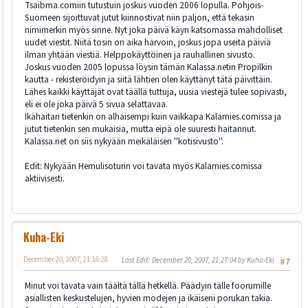
Tsaibma.comiin tutustuin joskus vuoden 2006 lopulla. Pohjois-
Suomeen sijoittuvat jutut kiinnostivat niin paljon, että tekasin
nimimerkin myös sinne. Nyt joka päivä käyn katsomassa mahdolliset
uudet viestit. Niitä tosin on aika harvoin, joskus jopa useita päiviä
ilman yhtään viestiä. Helppokäyttöinen ja rauhallinen sivusto.
Joskus vuoden 2005 lopussa löysin tämän Kalassa.netin Propilkin
kautta - rekisteröidyin ja siitä lähtien olen käyttänyt tätä päivittäin.
Lähes kaikki käyttäjät ovat täällä tuttuja, uusia viestejä tulee sopivasti,
eli ei ole joka päivä 5 sivua selattavaa.
Ikähaitari tietenkin on alhaisempi kuin vaikkapa Kalamies.comissa ja
jutut tietenkin sen mukaisia, mutta eipä ole suuresti haitannut.
Kalassa.net on siis nykyään meikäläisen ''kotisivusto''.
Edit: Nykyään Hemulisoturin voi tavata myös Kalamies.comissa
aktiivisesti.
Kuha-Eki
December 20, 2007, 21:16:28
Last Edit
: December 20, 2007, 21:27:04 by Kuha-Eki
#7
Minut voi tavata vain täältä tällä hetkellä. Päädyin tälle foorumille
asiallisten keskustelujen, hyvien modejen ja ikäiseni porukan takia.