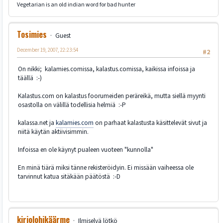
Vegetarian is an old indian word for bad hunter
Tosimies
Guest
December 19, 2007, 22:23:54
#2
On nikki; kalamies.comissa, kalastus.comissa, kaikissa infoissa ja
täällä :-)
Kalastus.com on kalastus foorumeiden peräreikä, mutta siellä myynti
osastolla on välillä todellisia helmiä :-P
kalassa.net ja
kalamies.com
on parhaat kalastusta käsittelevät sivut ja
niitä käytän aktiivisimmin.
Infoissa en ole käynyt pualeen vuoteen "kunnolla"
En minä tiärä miksi tänne rekisteröidyin. Ei missään vaiheessa ole
tarvinnut katua sitäkään päätöstä :-D
kirjolohikäärme
Ilmiselvä lötkö