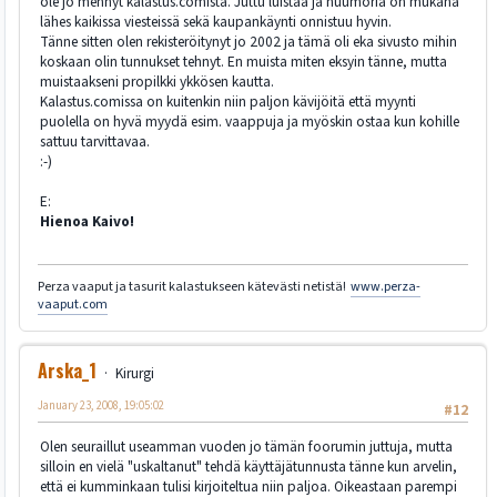
ole jo mennyt kalastus.comista. Juttu luistaa ja huumoria on mukana
lähes kaikissa viesteissä sekä kaupankäynti onnistuu hyvin.
Tänne sitten olen rekisteröitynyt jo 2002 ja tämä oli eka sivusto mihin
koskaan olin tunnukset tehnyt. En muista miten eksyin tänne, mutta
muistaakseni propilkki ykkösen kautta.
Kalastus.comissa on kuitenkin niin paljon kävijöitä että myynti
puolella on hyvä myydä esim. vaappuja ja myöskin ostaa kun kohille
sattuu tarvittavaa.
:-)
E:
Hienoa Kaivo!
Perza vaaput ja tasurit kalastukseen kätevästi netistä!
www.perza-
vaaput.com
Arska_1
Kirurgi
January 23, 2008, 19:05:02
#12
Olen seuraillut useamman vuoden jo tämän foorumin juttuja, mutta
silloin en vielä "uskaltanut" tehdä käyttäjätunnusta tänne kun arvelin,
että ei kumminkaan tulisi kirjoiteltua niin paljoa. Oikeastaan parempi