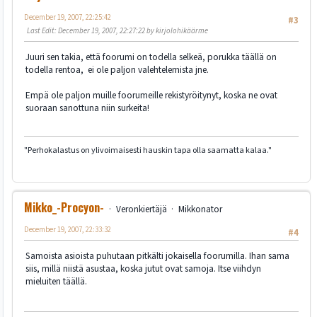
December 19, 2007, 22:25:42
#3
Last Edit
: December 19, 2007, 22:27:22 by kirjolohikäärme
Juuri sen takia, että foorumi on todella selkeä, porukka täällä on
todella rentoa, ei ole paljon valehtelemista jne.
Empä ole paljon muille foorumeille rekistyröitynyt, koska ne ovat
suoraan sanottuna niin surkeita!
"Perhokalastus on ylivoimaisesti hauskin tapa olla saamatta kalaa."
Mikko_-Procyon-
Veronkiertäjä
Mikkonator
December 19, 2007, 22:33:32
#4
Samoista asioista puhutaan pitkälti jokaisella foorumilla. Ihan sama
siis, millä niistä asustaa, koska jutut ovat samoja. Itse viihdyn
mieluiten täällä.