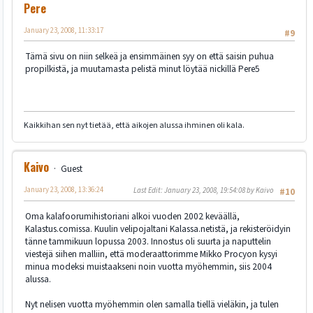
Pere
January 23, 2008, 11:33:17
#9
Tämä sivu on niin selkeä ja ensimmäinen syy on että saisin puhua
propilkistä, ja muutamasta pelistä minut löytää nickillä Pere5
Kaikkihan sen nyt tietää, että aikojen alussa ihminen oli kala.
Kaivo
Guest
January 23, 2008, 13:36:24
Last Edit
: January 23, 2008, 19:54:08 by Kaivo
#10
Oma kalafoorumihistoriani alkoi vuoden 2002 keväällä,
Kalastus.comissa. Kuulin velipojaltani Kalassa.netistä, ja rekisteröidyin
tänne tammikuun lopussa 2003. Innostus oli suurta ja naputtelin
viestejä siihen malliin, että moderaattorimme Mikko Procyon kysyi
minua modeksi muistaakseni noin vuotta myöhemmin, siis 2004
alussa.
Nyt nelisen vuotta myöhemmin olen samalla tiellä vieläkin, ja tulen