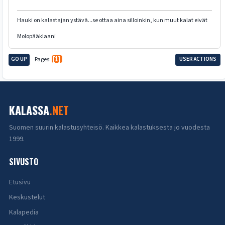
Hauki on kalastajan ystävä...se ottaa aina silloinkin, kun muut kalat eivät
Molopääklaani
GO UP
Pages
1
USER ACTIONS
KALASSA
.NET
Suomen suurin kalastusyhteisö. Kaikkea kalastuksesta jo vuodesta
1999.
SIVUSTO
Etusivu
Keskustelut
Kalapedia