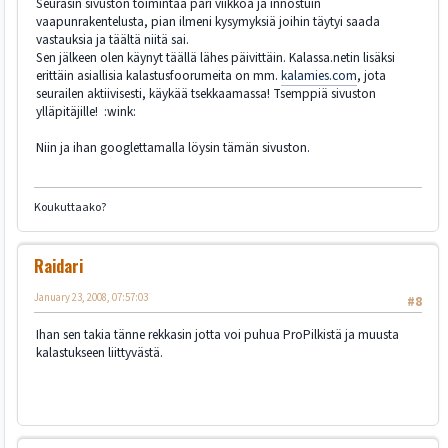
Seurasin sivuston toimintaa pari viikkoa ja innostuin
vaapunrakentelusta, pian ilmeni kysymyksiä joihin täytyi saada
vastauksia ja täältä niitä sai.
Sen jälkeen olen käynyt täällä lähes päivittäin. Kalassa.netin lisäksi
erittäin asiallisia kalastusfoorumeita on mm.
kalamies.com
, jota
seurailen aktiivisesti, käykää tsekkaamassa! Tsemppiä sivuston
ylläpitäjille! :wink:
Niin ja ihan googlettamalla löysin tämän sivuston.
Koukuttaako?
Raidari
January 23, 2008, 07:57:03
#8
Ihan sen takia tänne rekkasin jotta voi puhua ProPilkistä ja muusta
kalastukseen liittyvästä.