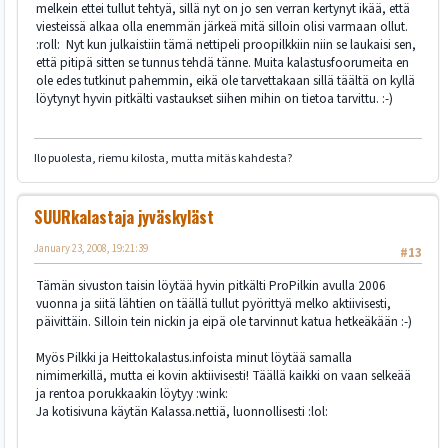
melkein ettei tullut tehtyä, sillä nyt on jo sen verran kertynyt ikää, että
viesteissä alkaa olla enemmän järkeä mitä silloin olisi varmaan ollut.
:roll: Nyt kun julkaistiin tämä nettipeli proopilkkiin niin se laukaisi sen,
että pitipä sitten se tunnus tehdä tänne. Muita kalastusfoorumeita en
ole edes tutkinut pahemmin, eikä ole tarvettakaan sillä täältä on kyllä
löytynyt hyvin pitkälti vastaukset siihen mihin on tietoa tarvittu. :-)
Ilo puolesta, riemu kilosta, mutta mitäs kahdesta?
SUURkalastaja jyväskyläst
January 23, 2008, 19:21:39
#13
Tämän sivuston taisin löytää hyvin pitkälti ProPilkin avulla 2006
vuonna ja siitä lähtien on täällä tullut pyörittyä melko aktiivisesti,
päivittäin. Silloin tein nickin ja eipä ole tarvinnut katua hetkeäkään :-)
Myös Pilkki ja Heittokalastus.infoista minut löytää samalla
nimimerkillä, mutta ei kovin aktiivisesti! Täällä kaikki on vaan selkeää
ja rentoa porukkaakin löytyy :wink:
Ja kotisivuna käytän Kalassa.nettiä, luonnollisesti :lol: