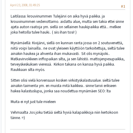
April 23, 2008, 01:49:25
#1
Laitilassa: krouvinummen Tulejärvi on aika hyvä paikka. ja
krouvinummen vedenottamo. aidattu alue, mutta sen takia ettei sinne
ajeta auton raatoja ym. siellä on sellainen haukipaikka että... melkee
joka heitolla tulee hauki.. ( siis ihan tosi! )
Mynämäellä: Kivijärvi, siellä on kunnan ranta jossa on 2 soutuvenettä,
niitä voipi lainailla.. ne ovat yleiseen käyttöön tarkoitettuja, sieltä tulee
ainakin haukea ja ahventa ihan mukavasti. Sit olis mynäjoki..
Matkavirvokkeen inffopaikan silta, ja sen lähistö. mattojenpesupaikka,
terveyskeskuksen vieressä. Kirkon takana on kanssa hyvä paikka.
Raukkaan silta myös.
Sitten olisi vielä korvensuun kosken virkistyskalastusalue. sieltä tulee
ainakin taimenta ym. en muista mitä kaikkea.. sinne tarvii erikseen
hakea kalastuslupa, jonka saa noudettua mynämäen SEO: lta
Muita ei nyt just tule mieleen
Vehmaalta Jos joku tietää sieltä hyviä kalapaikkoja niin kertokoon
tänne. =)