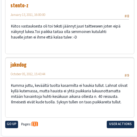
stento-z
January 13, 2011, 16:00:00
#8
Kiitos vastauksesta oli toi teksti jäännyt juuri taitteeseen joten eipä
näkynyt lukea.Toi paikka taitaa olla semmoinen kutulahti
hauelle joten ei ihme että kalaa tulee :-D
jakedog
October 05, 2012, 15:43:44
#9
Kumma juttu, keväältä tuolta kasarmilta ei haukia tullut. Lahnat olivat
kyllä kutemassa, mutta hauista ei yhtä puikkaria lukuunottamatta
mitään havaintoja huhti-kesäkuun aikana olleista n. 40 reissusta.
Ilmeisesti eivät kude tuolla. Syksyn tullen on taas puikkareita tullut.
GO UP
Pages
1
USER ACTIONS