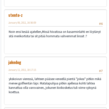
stento-z
January 06, 2011, 16:56:09
#6
Noin ensi kesää ajatellen,Missä hiivatissa on kasarminlahti en löytänyt
sitä merikortista tai sit pitää hommata vahvemmat linssit :?
jakedog
January 11, 2011, 18:17:15
#7
ykskoivun vieressä, lahteen pääsee veneellä pientä "jokea" pitkin mikä
menee golfkentän läpi. Matalapuhjua pitkin ajellessa kohti lahtea
kannattaa olla varovainen, jokunen kivikosketus tuli viime syksynä
koettua.