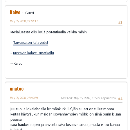
Kaivo
Guest
May 05, 2008, 22:52:17
#3
Merialueessa olisi kyllä potentiaalia vaikka mihin...
–
Taivassalon kalavedet
–
Kustavin kalastusmatkailu
-- Kaivo
unatco
May 05, 2008, 23:40:59
Last Edit
: May 05, 2008, 23:50:13 by unatco
#4
juu tuolla lokalahdella lehmänkurkulla\lähialueet on tullut monta
kertaa käytyä, kun meidän isovanhempien mökki on siinä parin kilsan
päässä..
isoa haukea napsii ja ahventa sekä keväisin siikaa, mutta ei oo kuhaa
tullut ei..