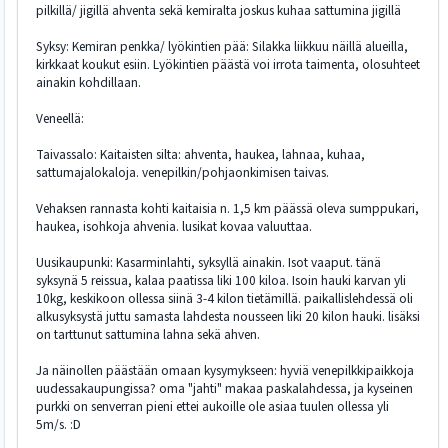
pilkillä/ jigillä ahventa sekä kemiralta joskus kuhaa sattumina jigillä
Syksy: Kemiran penkka/ lyökintien pää: Silakka liikkuu näillä alueilla,
kirkkaat koukut esiin. Lyökintien päästä voi irrota taimenta, olosuhteet
ainakin kohdillaan.
Veneellä:
Taivassalo: Kaitaisten silta: ahventa, haukea, lahnaa, kuhaa,
sattumajalokaloja. venepilkin/pohjaonkimisen taivas.
Vehaksen rannasta kohti kaitaisia n. 1,5 km päässä oleva sumppukari,
haukea, isohkoja ahvenia. lusikat kovaa valuuttaa.
Uusikaupunki: Kasarminlahti, syksyllä ainakin. Isot vaaput. tänä
syksynä 5 reissua, kalaa paatissa liki 100 kiloa. Isoin hauki karvan yli
10kg, keskikoon ollessa siinä 3-4 kilon tietämillä. paikallislehdessä oli
alkusyksystä juttu samasta lahdesta nousseen liki 20 kilon hauki. lisäksi
on tarttunut sattumina lahna sekä ahven.
Ja näinollen päästään omaan kysymykseen: hyviä venepilkkipaikkoja
uudessakaupungissa? oma "jahti" makaa paskalahdessa, ja kyseinen
purkki on senverran pieni ettei aukoille ole asiaa tuulen ollessa yli
5m/s. :D