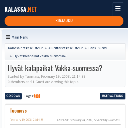
☰
KALASSA
.NET
KIRJAUDU
Main Menu
Kalassa.net keskustelut
Alueittaiset keskustelut
Länsi-Suomi
►
►
Hyvät kalapaikat Vakka-suomessa?
►
Hyvät kalapaikat Vakka-suomessa?
Started by Tuomass, February 19, 2008, 21:14:38
0 Members and 1 Guest are viewing this topic.
GO DOWN
Pages
1
USER ACTIONS
Tuomass
February 19, 2008, 21:14:38
Last Edit
: February 24, 2008, 12:46:49 by Tuomass