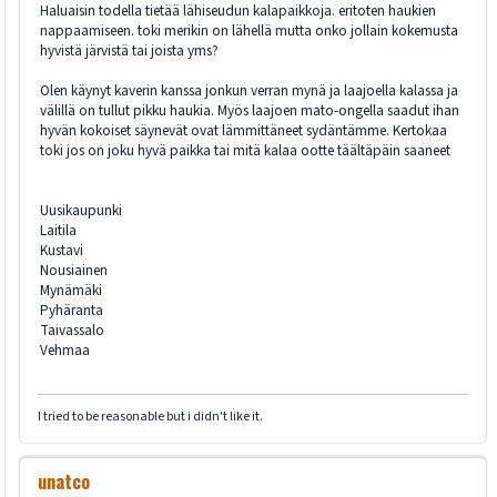
Haluaisin todella tietää lähiseudun kalapaikkoja. eritoten haukien
nappaamiseen. toki merikin on lähellä mutta onko jollain kokemusta
hyvistä järvistä tai joista yms?
Olen käynyt kaverin kanssa jonkun verran mynä ja laajoella kalassa ja
välillä on tullut pikku haukia. Myös laajoen mato-ongella saadut ihan
hyvän kokoiset säynevät ovat lämmittäneet sydäntämme. Kertokaa
toki jos on joku hyvä paikka tai mitä kalaa ootte täältäpäin saaneet
Uusikaupunki
Laitila
Kustavi
Nousiainen
Mynämäki
Pyhäranta
Taivassalo
Vehmaa
I tried to be reasonable but i didn't like it.
unatco