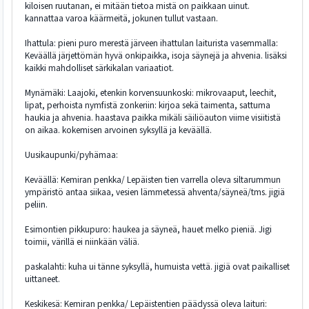
kiloisen ruutanan, ei mitään tietoa mistä on paikkaan uinut.
kannattaa varoa käärmeitä, jokunen tullut vastaan.
Ihattula: pieni puro merestä järveen ihattulan laiturista vasemmalla:
Keväällä järjettömän hyvä onkipaikka, isoja säynejä ja ahvenia. lisäksi
kaikki mahdolliset särkikalan variaatiot.
Mynämäki: Laajoki, etenkin korvensuunkoski: mikrovaaput, leechit,
lipat, perhoista nymfistä zonkeriin: kirjoa sekä taimenta, sattuma
haukia ja ahvenia. haastava paikka mikäli säiliöauton viime visiitistä
on aikaa. kokemisen arvoinen syksyllä ja keväällä.
Uusikaupunki/pyhämaa:
Keväällä: Kemiran penkka/ Lepäisten tien varrella oleva siltarummun
ympäristö antaa siikaa, vesien lämmetessä ahventa/säyneä/tms. jigiä
peliin.
Esimontien pikkupuro: haukea ja säyneä, hauet melko pieniä. Jigi
toimii, värillä ei niinkään väliä.
paskalahti: kuha ui tänne syksyllä, humuista vettä. jigiä ovat paikalliset
uittaneet.
Keskikesä: Kemiran penkka/ Lepäistentien päädyssä oleva laituri: