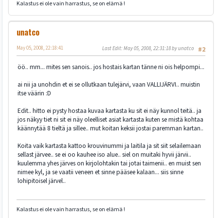
Kalastus ei ole vain harrastus, se on elämä !
unatco
May 05, 2008, 22:18:41
Last Edit
: May 05, 2008, 22:31:18 by unatco
#2
öö.. mm... mites sen sanois.. jos hostais kartan tänne ni ois helpompi...
ai nii ja unohdin et ei se ollutkaan tulejärvi, vaan VALLIJÄRVI.. muistin
itse väärin :D
Edit.. hitto ei pysty hostaa kuvaa kartasta ku sit ei näy kunnol teitä.. ja
jos näkyy tiet ni sit ei näy oleelliset asiat kartasta kuten se mistä kohtaa
käännytää 8 tieltä ja sillee.. mut koitan keksii jostai paremman kartan..
Koita vaik kartasta kattoo krouvinummi ja laitila ja sit siit selailemaan
sellast järvee.. se ei oo kauhee iso alue.. siel on muitaki hyvii järvii..
kuulemma yhes järves on kirjolohtakin tai jotai taimenii.. en muist sen
nimee kyl, ja se vaatii veneen et sinne pääsee kalaan... siis sinne
lohipitoisel järvel..
Kalastus ei ole vain harrastus, se on elämä !