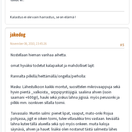
Kalastus ei ole vain harrastus, se on elämä !
jakedog
November 06, 2010, 23:45:26
#5
Nostellaan hieman vanhaa aihetta.
omat hyväksi todetut kalapaikat ja mahdolliset lajit:
Rannalta pilkillä/heittämällä/ongella/perholla:
Masku: Lähestulkoon kaikki montut, suosittelen mikrovaappuja sekä
hyvin pientä _valkoista_ sirppipyrstöjigiä. saaliina ahven (isoin
saamani +600gr), hauki sekä joskus lahna jigissä. myös perusonki ja
pilkki mm. isonkiven sillalla toimii.
Taivassalo: Muntin salmi: pienet lipat, vaaput, mato-onki Rojua
pohjassa, jigit ei oikein toimi, tulee villasukkia tms vastaan. keväällä
lahna kutee tällä alueella sekä syö myös onkeen. muita kaloja
säynävä, ahven ja hauet. lisäksi olen nostanut tästä salmesta lähes