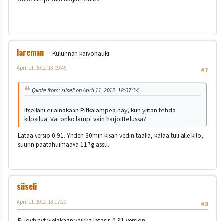
lareman
Kulunnan kaivohauki
April 11, 2012, 18:09:45
#7
Quote from: siiseli on April 11, 2012, 18:07:34
Itselläni ei ainakaan Pitkälampea näy, kun yritän tehdä
kilpailua. Vai onko lampi vain harjoittelussa?
Lataa versio 0.91. Yhden 30min kisan vedin täällä, kalaa tuli alle kilo,
suurin päätähuimaava 117g assu.
siiseli
April 11, 2012, 18:17:29
#8
Ei löytynyt vieläkään vaikka latasin 0.91 version.