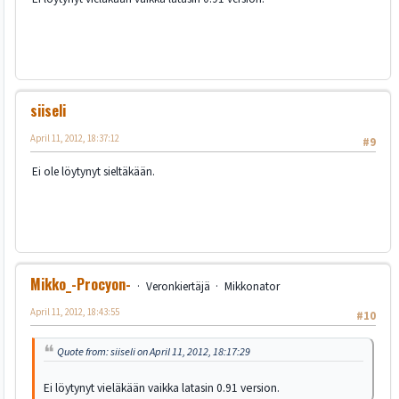
siiseli
April 11, 2012, 18:37:12
#9
Ei ole löytynyt sieltäkään.
Mikko_-Procyon-
Veronkiertäjä
Mikkonator
April 11, 2012, 18:43:55
#10
Quote from: siiseli on April 11, 2012, 18:17:29
Ei löytynyt vieläkään vaikka latasin 0.91 version.