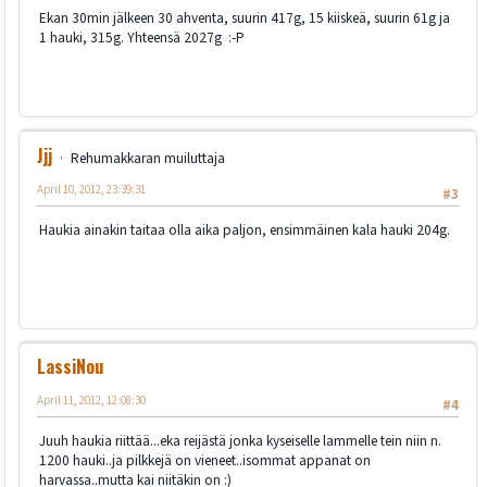
Ekan 30min jälkeen 30 ahventa, suurin 417g, 15 kiiskeä, suurin 61g ja
1 hauki, 315g. Yhteensä 2027g :-P
Jjj
Rehumakkaran muiluttaja
April 10, 2012, 23:39:31
#3
Haukia ainakin taitaa olla aika paljon, ensimmäinen kala hauki 204g.
LassiNou
April 11, 2012, 12:08:30
#4
Juuh haukia riittää...eka reijästä jonka kyseiselle lammelle tein niin n.
1200 hauki..ja pilkkejä on vieneet..isommat appanat on
harvassa..mutta kai niitäkin on :)