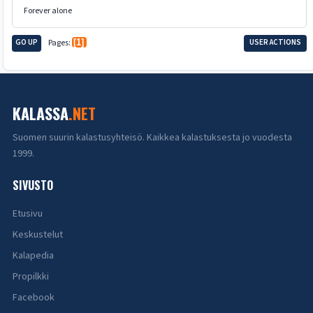
Forever alone
GO UP
Pages
1
USER ACTIONS
KALASSA
.NET
Suomen suurin kalastusyhteisö. Kaikkea kalastuksesta jo vuodesta
1999.
SIVUSTO
Etusivu
Keskustelut
Kalapedia
Propilkki
Facebook