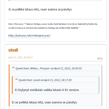
Ei se pelkkä lataus riitä, vaan asenna se päivitys.
Henri Poincare: "Tiede on faktoja; aivan kuten talot tehdään kivistä on tiede tehty faktoista;
mutta kivikasa ei ole talo eikä kokoelma faktoja ole välttämättä tiedettä."
http://kalassa.net/mikkoprocyon/
siiseli
April 11, 2012, 18:45:27
#11
Quote from: Mikko_-Procyon- on April 11, 2012, 18:43:55
Quote from: siiseli on April 11, 2012, 18:17:29
Ei löytynyt vieläkään vaikka latasin 0.91 version.
Ei se pelkkä lataus riitä, vaan asenna se päivitys.