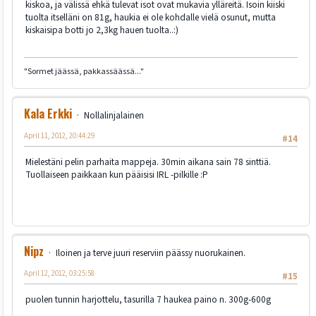
kiskoa, ja välissä ehkä tulevat isot ovat mukavia ylläreitä. Isoin kiiski
tuolta itselläni on 81g, haukia ei ole kohdalle vielä osunut, mutta
kiskaisipa botti jo 2,3kg hauen tuolta..:)
"Sormet jäässä, pakkassäässä..."
Kala Erkki
Nollalinjalainen
April 11, 2012, 20:44:29
#14
Mielestäni pelin parhaita mappeja. 30min aikana sain 78 sinttiä.
Tuollaiseen paikkaan kun pääisisi IRL -pilkille :P
Nipz
Iloinen ja terve juuri reserviin päässy nuorukainen.
April 12, 2012, 03:25:58
#15
puolen tunnin harjottelu, tasurilla 7 haukea paino n. 300g-600g