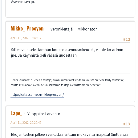
Asensin sen jo.
Mikko_-Procyon-
Veronkiertäjä
Mikkonator
April 11, 2012, 18:48:17
#12
Sitten vain selvittämään koneen asennusoikeudet, eli oletko admin
jne. Ja käynnistä peli välissä uudestaan.
Henri Poincare: "Tiede on faktoja; aivan kuten talot tehdään kivistä on tiede tehty faktoista;
mutta kivikasa ei ole talo eikä kokoelma faktoja ole välttämättä tiedettä."
http://kalassa.net/mikkoprocyon/
Lape_
Ylioppilas Larvanto
April 11, 2012, 20:20:49
#13
Ekojen testien jälkeen vaikuttaa erittäin mukavalta mapilta! Sinttiä saa