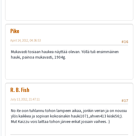
Pike
April 14, 2012, 04:36:53
#16
Mukavasti tosiaan haukea näyttää olevan. Yöllä tuli ensimmäinen
hauki, painoa mukavasti, 1904g.
R. B. Fish
July 13, 2012, 21:47:11
#17
No ite oon tuhlannu tohon lampeen aikaa, jonkin verran ja on noussu
ylös kaikkea ja sopivan kokosinakin hauki1071,ahven413 kiiski56;).
Mut Kaizzu vois laittaa tohon järvee enkat jossain vaihees. :)