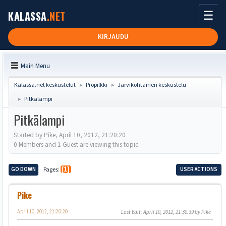
☰
KALASSA
.NET
KIRJAUDU
Main Menu
Kalassa.net keskustelut
Propilkki
Järvikohtainen keskustelu
►
►
Pitkälampi
►
Pitkälampi
Started by Pike, April 10, 2012, 21:20:20
0 Members and 1 Guest are viewing this topic.
GO DOWN
Pages
1
USER ACTIONS
Pike
April 10, 2012, 21:20:20
Last Edit
: April 10, 2012, 21:30:39 by Pike