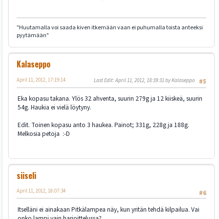
"Huutamalla voi saada kiven itkemään vaan ei puhumalla toista anteeksi
pyytämään"
Kalaseppo
April 11, 2012, 17:19:14
Last Edit
: April 11, 2012, 18:39:31 by Kalaseppo
#5
Eka kopasu takana. Ylös 32 ahventa, suurin 279g ja 12 kiiskeä, suurin
54g. Haukia ei vielä löytyny.
Edit. Toinen kopasu anto 3 haukea. Painot; 331g, 228g ja 188g.
Melkosia petoja :-D
siiseli
April 11, 2012, 18:07:34
#6
Itselläni ei ainakaan Pitkälampea näy, kun yritän tehdä kilpailua. Vai
onko lampi vain harjoittelussa?