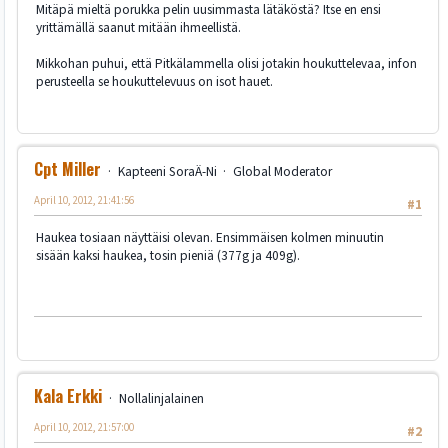
Mitäpä mieltä porukka pelin uusimmasta lätäköstä? Itse en ensi
yrittämällä saanut mitään ihmeellistä.
Mikkohan puhui, että Pitkälammella olisi jotakin houkuttelevaa, infon
perusteella se houkuttelevuus on isot hauet.
Cpt Miller
Kapteeni SoraÄ-Ni
Global Moderator
April 10, 2012, 21:41:56
#1
Haukea tosiaan näyttäisi olevan. Ensimmäisen kolmen minuutin
sisään kaksi haukea, tosin pieniä (377g ja 409g).
Kala Erkki
Nollalinjalainen
April 10, 2012, 21:57:00
#2