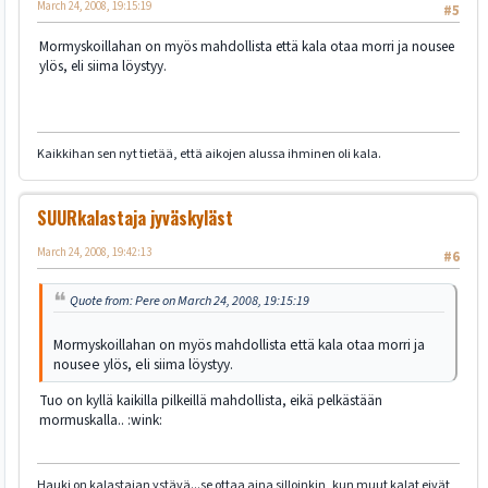
March 24, 2008, 19:15:19
#5
Mormyskoillahan on myös mahdollista että kala otaa morri ja nousee
ylös, eli siima löystyy.
Kaikkihan sen nyt tietää, että aikojen alussa ihminen oli kala.
SUURkalastaja jyväskyläst
March 24, 2008, 19:42:13
#6
Quote from: Pere on March 24, 2008, 19:15:19
Mormyskoillahan on myös mahdollista että kala otaa morri ja
nousee ylös, eli siima löystyy.
Tuo on kyllä kaikilla pilkeillä mahdollista, eikä pelkästään
mormuskalla.. :wink:
Hauki on kalastajan ystävä...se ottaa aina silloinkin, kun muut kalat eivät