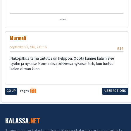
<><
Murmeli
September 27, 2008, 23:37:32
#14
Näköpilkillä tämä tartutus on helppoa. Odota kunnes kala nielee
syötin ja nykäise. Normaalisti pilkkiessä nykäisen heti, kun tuntuu
kalan olevan kiinni.
GO UP
Pages
1
USER ACTIONS
KALASSA
.NET
Suomen suurin kalastusyhteisö. Kaikkea kalastuksesta jo vuodesta