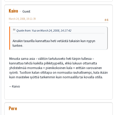
Kaivo
Guest
March 24, 2008, 19:11:39
#4
Quote from: Yuz on March 24, 2008, 14:17:42
Ainakin tasurilla kannattaa heti vetäistä takaisin kun nypyn
tuntee.
Minusta sama asia – välitön tartutusveto heti tärpin tullessa –
kannattaa tehdä kaikilla pilkkityypeillä, ehkä lukuun ottamatta
yhdistelmää mormuska + pienikokoinen kala + erittäin varovainen
syönti. Tuolloin kalan ottitapa on normaalia rauhallisempi, kala ikään
kuin maistelee syöttiä tarkemmin kuin normaalilla tai kovalla otilla.
-- Kaivo
Pere