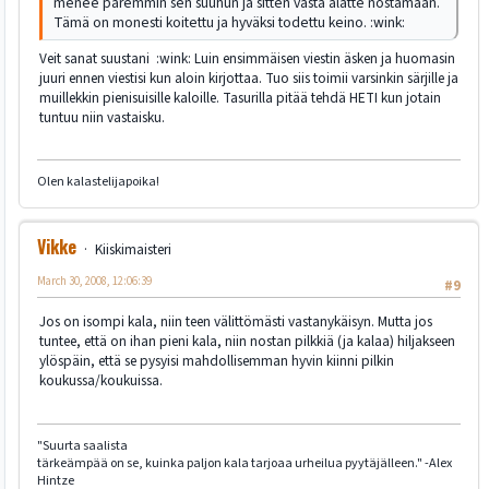
menee paremmin sen suuhun ja sitten vasta alatte nostamaan.
Tämä on monesti koitettu ja hyväksi todettu keino. :wink:
Veit sanat suustani :wink: Luin ensimmäisen viestin äsken ja huomasin
juuri ennen viestisi kun aloin kirjottaa. Tuo siis toimii varsinkin särjille ja
muillekkin pienisuisille kaloille. Tasurilla pitää tehdä HETI kun jotain
tuntuu niin vastaisku.
Olen kalastelijapoika!
Vikke
Kiiskimaisteri
March 30, 2008, 12:06:39
#9
Jos on isompi kala, niin teen välittömästi vastanykäisyn. Mutta jos
tuntee, että on ihan pieni kala, niin nostan pilkkiä (ja kalaa) hiljakseen
ylöspäin, että se pysyisi mahdollisemman hyvin kiinni pilkin
koukussa/koukuissa.
"Suurta saalista
tärkeämpää on se, kuinka paljon kala tarjoaa urheilua pyytäjälleen." -Alex
Hintze