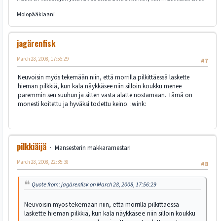
Molopääklaani
jagärenfisk
March 28, 2008, 17:56:29
#7
Neuvoisin myös tekemään niin, että morrilla pilkittäessä laskette
hieman pilkkiä, kun kala näykkäsee niin silloin koukku menee
paremmin sen suuhun ja sitten vasta alatte nostamaan. Tämä on
monesti koitettu ja hyväksi todettu keino. :wink:
pilkkiäijä
Mansesterin makkaramestari
March 28, 2008, 22:35:38
#8
Quote from: jagärenfisk on March 28, 2008, 17:56:29
Neuvoisin myös tekemään niin, että morrilla pilkittäessä
laskette hieman pilkkiä, kun kala näykkäsee niin silloin koukku