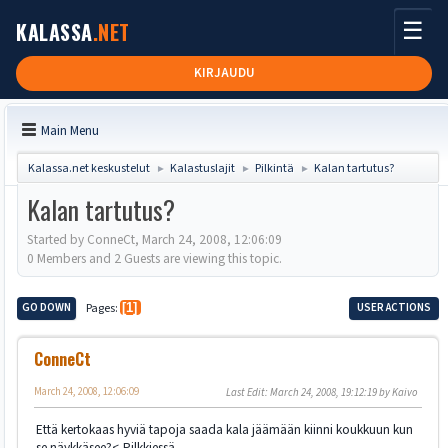
☰
KALASSA
.NET
KIRJAUDU
Main Menu
Kalassa.net keskustelut
Kalastuslajit
Pilkintä
Kalan tartutus?
►
►
►
Kalan tartutus?
Started by ConneCt, March 24, 2008, 12:06:09
0 Members and 2 Guests are viewing this topic.
GO DOWN
Pages
1
USER ACTIONS
ConneCt
March 24, 2008, 12:06:09
Last Edit
: March 24, 2008, 19:12:19 by Kaivo
Että kertokaas hyviä tapoja saada kala jäämään kiinni koukkuun kun
se näykkäsee?<-Pilkkiessä.