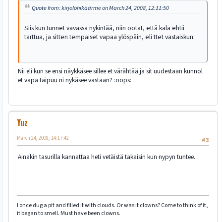
Quote from: kirjolohikäärme on March 24, 2008, 12:11:50
Siis kun tunnet vavassa nykintää, niin ootat, että kala ehtii
tarttua, ja sitten tempaiset vapaa ylöspäin, eli ttet vastaiskun.
Nii eli kun se ensi näykkäsee sillee et värähtää ja sit uudestaan kunnol
et vapa taipuu ni nykäsee vastaan? :oops:
Yuz
March 24, 2008, 14:17:42
#3
Ainakin tasurilla kannattaa heti vetäistä takaisin kun nypyn tuntee.
I once dug a pit and filled it with clouds. Or was it clowns? Come to think of it,
it began to smell. Must have been clowns.