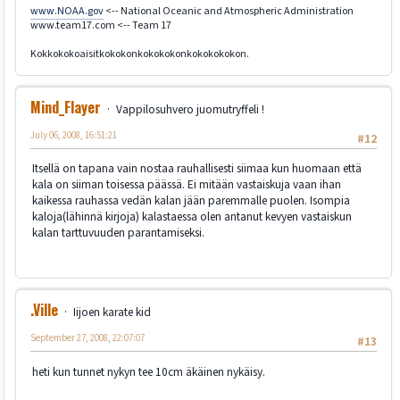
www.NOAA.gov
<-- National Oceanic and Atmospheric Administration
www.team17.com <-- Team 17
Kokkokokoaisitkokokonkokokokonkokokokokon.
Mind_Flayer
Vappilosuhvero juomutryffeli !
July 06, 2008, 16:51:21
#12
Itsellä on tapana vain nostaa rauhallisesti siimaa kun huomaan että
kala on siiman toisessa päässä. Ei mitään vastaiskuja vaan ihan
kaikessa rauhassa vedän kalan jään paremmalle puolen. Isompia
kaloja(lähinnä kirjoja) kalastaessa olen antanut kevyen vastaiskun
kalan tarttuvuuden parantamiseksi.
.Ville
Iijoen karate kid
September 27, 2008, 22:07:07
#13
heti kun tunnet nykyn tee 10cm äkäinen nykäisy.