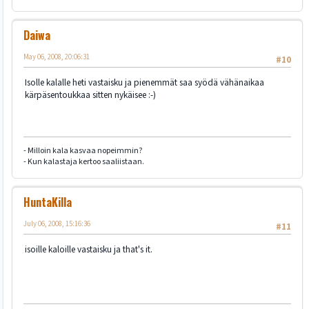
Daiwa
May 06, 2008, 20:06:31
#10
Isolle kalalle heti vastaisku ja pienemmät saa syödä vähänaikaa
kärpäsentoukkaa sitten nykäisee :-)
- Milloin kala kasvaa nopeimmin?
- Kun kalastaja kertoo saaliistaan.
HuntaKilla
July 06, 2008, 15:16:36
#11
isoille kaloille vastaisku ja that's it.