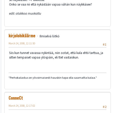
Onko se vaa nii että nykästään vapaa vähän kun näykkäsee?
edit: otsikkoa muokattu
kirjolohikäärme
Ilmiselvä lötkö
March 24, 2008, 12:11:50
#1
Siis kun tunnet vavassa nykintää, niin ootat, että kala ehtii tarttua, ja
sitten tempaiset vapaa ylöspäin, eli ttet vastaiskun.
"Perhokalastus on ylivoimaisesti hauskin tapa olla saamatta kalaa."
ConneCt
March 24, 2008, 12:17:02
#2