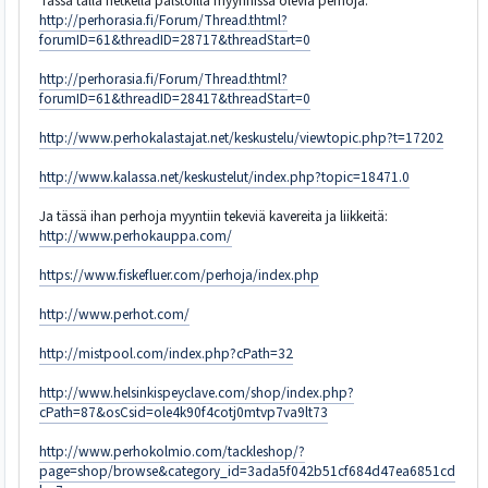
Tässä tällä hetkellä palstoilla myynnissä olevia perhoja:
http://perhorasia.fi/Forum/Thread.thtml?
forumID=61&threadID=28717&threadStart=0
http://perhorasia.fi/Forum/Thread.thtml?
forumID=61&threadID=28417&threadStart=0
http://www.perhokalastajat.net/keskustelu/viewtopic.php?t=17202
http://www.kalassa.net/keskustelut/index.php?topic=18471.0
Ja tässä ihan perhoja myyntiin tekeviä kavereita ja liikkeitä:
http://www.perhokauppa.com/
https://www.fiskefluer.com/perhoja/index.php
http://www.perhot.com/
http://mistpool.com/index.php?cPath=32
http://www.helsinkispeyclave.com/shop/index.php?
cPath=87&osCsid=ole4k90f4cotj0mtvp7va9lt73
http://www.perhokolmio.com/tackleshop/?
page=shop/browse&category_id=3ada5f042b51cf684d47ea6851cd