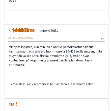
ba7e
kirjolohikäärme
Ilmiselvä lötkö
April 10, 2008, 19:02:10
#4
Minäpäs kysäisen, kun minuakin on tuo perhokalastus alkanut
kiinnstamaan, että tekeekö tuommoisella 30-40€ setillä mitään, mitä
myydään vaikka Kärkkäisellä? Ymmärrän kyllä, että ne ovat
kohtuullisen p*skoja, mutta pääseekö niillä edes alkuun tässä
hommassa?
"Perhokalastus on ylivoimaisesti hauskin tapa olla saamatta kalaa."
KariS