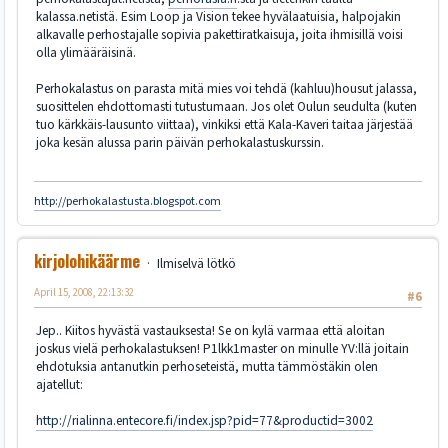
kalassa.netistä. Esim Loop ja Vision tekee hyvälaatuisia, halpojakin
alkavalle perhostajalle sopivia pakettiratkaisuja, joita ihmisillä voisi
olla ylimääräisinä.
Perhokalastus on parasta mitä mies voi tehdä (kahluu)housut jalassa,
suosittelen ehdottomasti tutustumaan. Jos olet Oulun seudulta (kuten
tuo kärkkäis-lausunto viittaa), vinkiksi että Kala-Kaveri taitaa järjestää
joka kesän alussa parin päivän perhokalastuskurssin.
http://perhokalastusta.blogspot.com
kirjolohikäärme
Ilmiselvä lötkö
April 15, 2008, 22:13:32
#6
Jep.. Kiitos hyvästä vastauksesta! Se on kylä varmaa että aloitan
joskus vielä perhokalastuksen! P1lkk1master on minulle YV:llä joitain
ehdotuksia antanutkin perhoseteistä, mutta tämmöstäkin olen
ajatellut:
http://rialinna.entecore.fi/index.jsp?pid=77&productid=3002