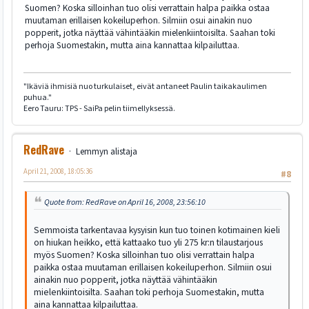
Suomen? Koska silloinhan tuo olisi verrattain halpa paikka ostaa
muutaman erillaisen kokeiluperhon. Silmiin osui ainakin nuo
popperit, jotka näyttää vähintääkin mielenkiintoisilta. Saahan toki
perhoja Suomestakin, mutta aina kannattaa kilpailuttaa.
"Ikäviä ihmisiä nuo turkulaiset, eivät antaneet Paulin taikakaulimen
puhua."
Eero Tauru: TPS - SaiPa pelin tiimellyksessä.
RedRave
Lemmyn alistaja
April 21, 2008, 18:05:36
#8
Quote from: RedRave on April 16, 2008, 23:56:10
Semmoista tarkentavaa kysyisin kun tuo toinen kotimainen kieli
on hiukan heikko, että kattaako tuo yli 275 kr:n tilaustarjous
myös Suomen? Koska silloinhan tuo olisi verrattain halpa
paikka ostaa muutaman erillaisen kokeiluperhon. Silmiin osui
ainakin nuo popperit, jotka näyttää vähintääkin
mielenkiintoisilta. Saahan toki perhoja Suomestakin, mutta
aina kannattaa kilpailuttaa.