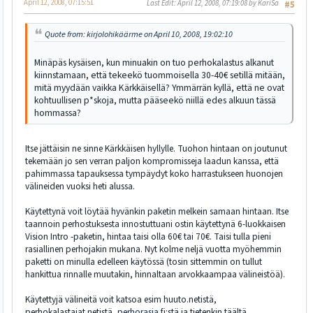
April 12, 2008, 07:15:51
Last Edit
: April 12, 2008, 07:19:08 by KariSa
#5
Quote from: kirjolohikäärme on April 10, 2008, 19:02:10
Minäpäs kysäisen, kun minuakin on tuo perhokalastus alkanut
kiinnstamaan, että tekeekö tuommoisella 30-40€ setillä mitään,
mitä myydään vaikka Kärkkäisellä? Ymmärrän kyllä, että ne ovat
kohtuullisen p*skoja, mutta pääseekö niillä edes alkuun tässä
hommassa?
Itse jättäisin ne sinne Kärkkäisen hyllylle. Tuohon hintaan on joutunut
tekemään jo sen verran paljon kompromisseja laadun kanssa, että
pahimmassa tapauksessa tympäydyt koko harrastukseen huonojen
välineiden vuoksi heti alussa.
Käytettynä voit löytää hyvänkin paketin melkein samaan hintaan. Itse
taannoin perhostuksesta innostuttuani ostin käytettynä 6-luokkaisen
Vision Intro -paketin, hintaa taisi olla 60€ tai 70€. Taisi tulla pieni
rasiallinen perhojakin mukana. Nyt kolme neljä vuotta myöhemmin
paketti on minulla edelleen käytössä (tosin sittemmin on tullut
hankittua rinnalle muutakin, hinnaltaan arvokkaampaa välineistöä).
Käytettyjä välineitä voit katsoa esim huuto.netistä,
perhokalastajat.netistä,
perhorasia.fi
:stä ja tietenkin täältä