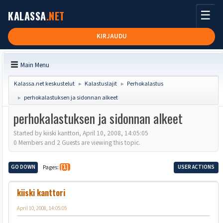
☰
KALASSA
.NET
KIRJAUDU
Main Menu
Kalassa.net keskustelut
Kalastuslajit
Perhokalastus
►
►
perhokalastuksen ja sidonnan alkeet
►
perhokalastuksen ja sidonnan alkeet
Started by kiiski kanttori, April 10, 2008, 14:05:05
0 Members and 2 Guests are viewing this topic.
GO DOWN
Pages
1
USER ACTIONS
kiiski kanttori
April 10, 2008, 14:05:05