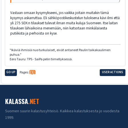
Vastaan omaan kysymykseeni, jos vaikka joitain muitakin tämä
kysymys askarruttaa. Eli sähköpostikeskustelun tuloksena kävi ilmi että
yli 275 SEK:n tilaukset tulevat ilman muita kuluja Suomeen. Itse laitan
tilauksen lähiaikoina menemään, niin katsotaan minkälaisesta
putiikista ja perhoista on kyse.
"Ikäviä ihmisiä nuo turkulaiset, eivät antaneet Paulin taikakaulimen
puhua."
Eero Tauru: TPS - SaiPa pelin tiimellyksessä.
GO UP
Pages
1
USER ACTIONS
KALASSA
.NET
Suomen suurin kalastusyhteisö. Kaikkea kalastuksesta jo vuodesta
1999.