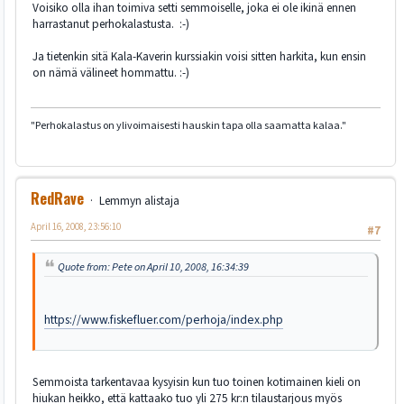
Voisiko olla ihan toimiva setti semmoiselle, joka ei ole ikinä ennen
harrastanut perhokalastusta. :-)
Ja tietenkin sitä Kala-Kaverin kurssiakin voisi sitten harkita, kun ensin
on nämä välineet hommattu. :-)
"Perhokalastus on ylivoimaisesti hauskin tapa olla saamatta kalaa."
RedRave
Lemmyn alistaja
April 16, 2008, 23:56:10
#7
Quote from: Pete on April 10, 2008, 16:34:39
https://www.fiskefluer.com/perhoja/index.php
Semmoista tarkentavaa kysyisin kun tuo toinen kotimainen kieli on
hiukan heikko, että kattaako tuo yli 275 kr:n tilaustarjous myös