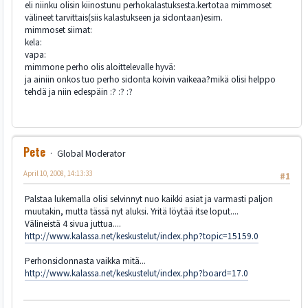
eli niinku olisin kiinostunu perhokalastuksesta.kertotaa mimmoset
välineet tarvittais(siis kalastukseen ja sidontaan)esim.
mimmoset siimat:
kela:
vapa:
mimmone perho olis aloittelevalle hyvä:
ja ainiin onkos tuo perho sidonta koivin vaikeaa?mikä olisi helppo
tehdä ja niin edespäin :? :? :?
Pete
Global Moderator
April 10, 2008, 14:13:33
#1
Palstaa lukemalla olisi selvinnyt nuo kaikki asiat ja varmasti paljon
muutakin, mutta tässä nyt aluksi. Yritä löytää itse loput....
Välineistä 4 sivua juttua....
http://www.kalassa.net/keskustelut/index.php?topic=15159.0
Perhonsidonnasta vaikka mitä...
http://www.kalassa.net/keskustelut/index.php?board=17.0