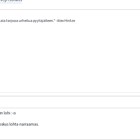
la tarjoaa urheilua pyytäjälleen." -Alex Hintze
n lohi :-o
joskus lohta narraamas.