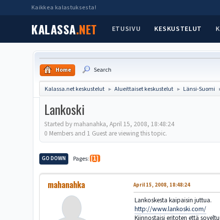
Kaikkea kalastuksesta!
KALASSA
.NET
ETUSIVU
KESKUSTELUT
K
Home
Search
Kalassa.net keskustelut
Alueittaiset keskustelut
Länsi-Suomi
►
►
Lankoski
Started by mahanahka, April 15, 2008, 18:48:24
0 Members and 1 Guest are viewing this topic.
GO DOWN
Pages
1
mahanahka
April 15, 2008, 18:48:24
Lankoskesta kaipaisin juttua.
http://www.lankoski.com/
Kiinnostaisi eritoten että sovelt