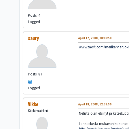
Posts: 4
Logged
saury
April 17, 2008, 20:09:50
www.taoft.com/merikarvianjok
Posts: 87
Logged
Vikke
April 18, 2008, 12:31:50
Kiiskimaisteri
Netistä olen etsinyt ja katsellu
Lankoskesta mukavan kokonen 
http://youtube.com/watch?v=