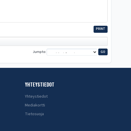
PRINT
Jump to
YHTEYSTIEDOT
Yhteystiedot
Mediakortti
Tietosuoja