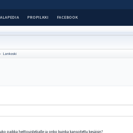
ALAPEDIA
PROPILKKI
FACEBOOK
Lankoski
►
uuko paikka heittouistelijalle ja onko kuinka kansoitettu kesäisin?