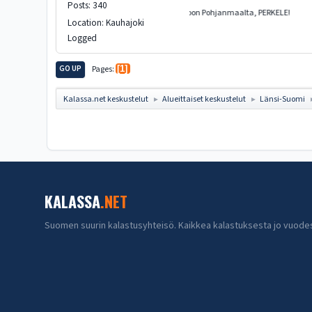
Posts: 340
Moon Pohjanmaalta, PERKELE!
Location: Kauhajoki
Logged
GO UP
Pages
1
Kalassa.net keskustelut
Alueittaiset keskustelut
Länsi-Suomi
►
►
KALASSA
.NET
Suomen suurin kalastusyhteisö. Kaikkea kalastuksesta jo vuode