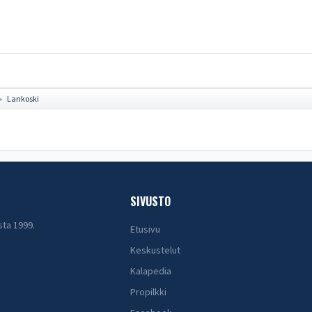
Lankoski
►
SIVUSTO
sta 1999.
Etusivu
Keskustelut
Kalapedia
Propilkki