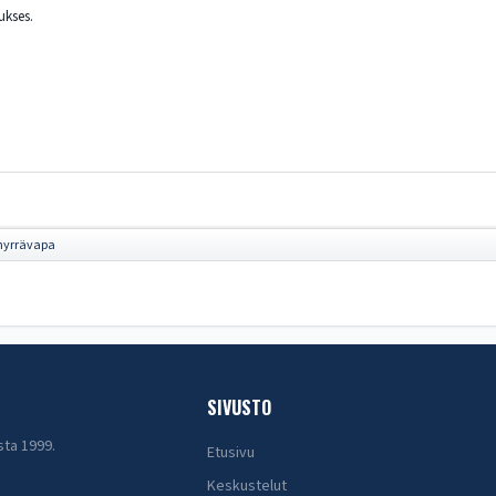
ukses.
hyrrävapa
SIVUSTO
sta 1999.
Etusivu
Keskustelut