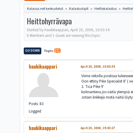
Kalassa.net keskustelut
Kalastuslajit
Heittokalastus
Heitto
►
►
►
Heittohyrrävapa
Started by haukikaappari, April 20, 2008, 10:03:34
0 Members and 1 Guest are viewing this topic.
GO DOWN
Pages
1
haukikaappari
April 20, 2008, 10:03:34
Viime viikolla postissa tuleesse
Oon ettiny Pike Specialist 8' (
2. Tica Pike 9'
kolmantena jos näitä ylempiä ei 
Jotain linkkejä mistä näitä löyty
Posts: 83
Logged
haukikaappari
April 20, 2008, 19:43:27