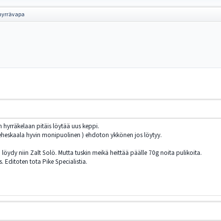
hyrrävapa
en hyrräkelaan pitäis löytää uus keppi.
 vieheskaala hyvin monipuolinen ) ehdoton ykkönen jos löytyy.
löydy niin Zalt Solö. Mutta tuskin meikä heittää päälle 70g noita pulikoita.
s. Editoten tota Pike Specialistia.