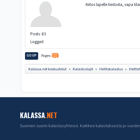
Kiitos lapelle tiedosta, vapa tila
Posts: 83
Logged
GO UP
Pages
1
Kalassa.net keskustelut
Kalastuslajit
Heittokalastus
Heitto
►
►
►
KALASSA
.NET
Suomen suurin kalastusyhteisö. Kaikkea kalastuksesta jo vuode