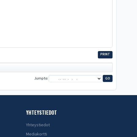
PRINT
Jump to
YHTEYSTIEDOT
Yhteystiedot
Mediakortti