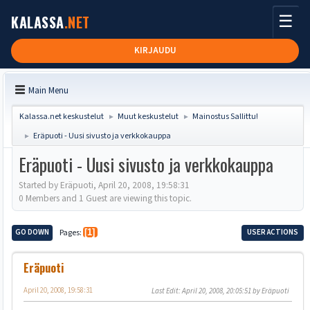
☰
KALASSA
.NET
KIRJAUDU
Main Menu
Kalassa.net keskustelut
Muut keskustelut
Mainostus Sallittu!
►
►
Eräpuoti - Uusi sivusto ja verkkokauppa
►
Eräpuoti - Uusi sivusto ja verkkokauppa
Started by Eräpuoti, April 20, 2008, 19:58:31
0 Members and 1 Guest are viewing this topic.
GO DOWN
Pages
1
USER ACTIONS
Eräpuoti
April 20, 2008, 19:58:31
Last Edit
: April 20, 2008, 20:05:51 by Eräpuoti