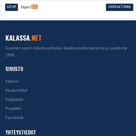
GO UP
Pages
1
USER ACTIONS
KALASSA
.NET
Suomen suurin kalastusyhteisö. Kaikkea kalastuksesta jo vuodesta
1999.
SIVUSTO
Etusivu
Keskustelut
Kalapedia
Propilkki
Facebook
YHTEYSTIEDOT