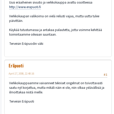
Uusi eräaiheinen sivusto ja verkkokauppa avattu osoitteessa
http://www.erapuoti.fi
Verkkokaupan valikoima on vielä reilusti vajaa, mutta uutta tulee
päivittäin.
Käykää tutustumassa ja antakaa palautetta, jotta voimme kehittää
toimintaamme oikeaan suuntaan.
Terveisin Eräpuodin väki
Eräpuoti
April 27, 2008, 22:48:16
#1
Verkkokauppaamme vaivanneet tekniset ongelmat on toivottavasti
saatu nyt korjattua, mutta mikäli näin ei ole, niin olkaa ystävällisiä ja
ilmoittakaa niistä meille.
Terveisin Eräpuoti