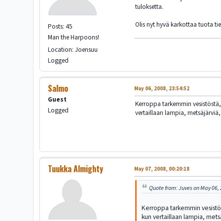
tuloksetta.
Olis nyt hyvä karkottaa tuota t
Posts: 45
Man the Harpoons!
Location: Joensuu
Logged
Salmo
May 06, 2008, 23:54:52
Guest
Kerroppa tarkemmin vesistöstä, j
Logged
vertaillaan lampia, metsäjärviä, 
Tuukka Almighty
May 07, 2008, 00:20:18
Quote from: Juves on May 06, 
Kerroppa tarkemmin vesistöstä
kun vertaillaan lampia, metsä