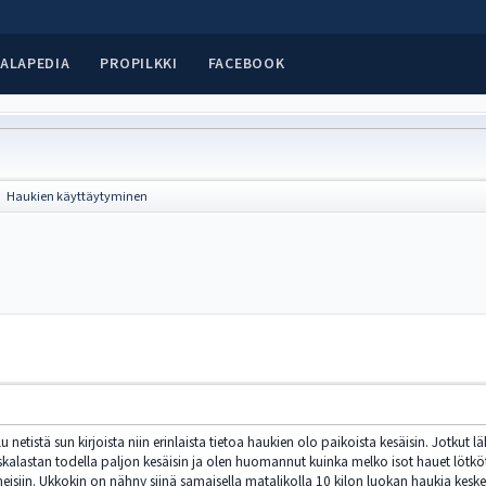
ALAPEDIA
PROPILKKI
FACEBOOK
Haukien käyttäytyminen
►
u netistä sun kirjoista niin erinlaista tietoa haukien olo paikoista kesäisin. Jotkut l
uskalastan todella paljon kesäisin ja olen huomannut kuinka melko isot hauet lötköt
eisiin. Ukkokin on nähny siinä samaisella matalikolla 10 kilon luokan haukia keskel