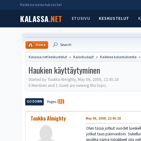
Kaikkea kalastuksesta!
KALASSA
.NET
ETUSIVU
KESKUSTELUT
K
Home
Search
Kalassa.net keskustelut
Kalastuslajit
Kaikkea kalastuksesta
►
►
Haukien käyttäytyminen
Started by Tuukka Almighty, May 06, 2008, 22:45:28
0 Members and 1 Guest are viewing this topic.
GO DOWN
Pages
1
Tuukka Almighty
May 06, 2008, 22:45:28
Olen tässä jotkut vuodet lueskell
jotkut taas päinvastoin. Sukell
eivätkä nämä lotjakkeet ota vieh