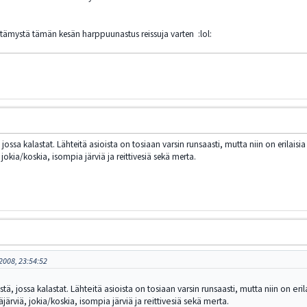
ietämystä tämän kesän harppuunastus reissuja varten :lol:
ossa kalastat. Lähteitä asioista on tosiaan varsin runsaasti, mutta niin on erilaisi
jokia/koskia, isompia järviä ja reittivesiä sekä merta.
2008, 23:54:52
, jossa kalastat. Lähteitä asioista on tosiaan varsin runsaasti, mutta niin on eril
järviä, jokia/koskia, isompia järviä ja reittivesiä sekä merta.