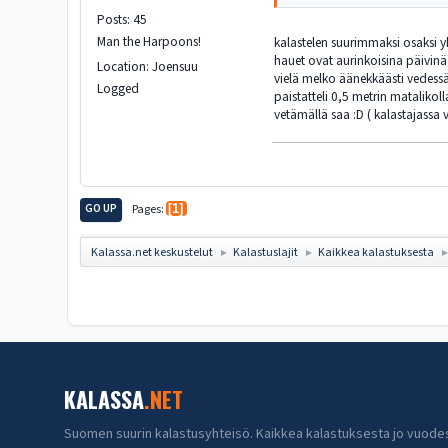
Posts: 45
Man the Harpoons!
kalastelen suurimmaksi osaksi y
hauet ovat aurinkoisina päivinä 
Location: Joensuu
vielä melko äänekkäästi vedessä
Logged
paistatteli 0,5 metrin mataliko
vetämällä saa :D ( kalastajassa 
GO UP
Pages
1
Kalassa.net keskustelut
Kalastuslajit
Kaikkea kalastuksesta
►
►
KALASSA
.NET
Suomen suurin kalastusyhteisö. Kaikkea kalastuksesta jo vuode