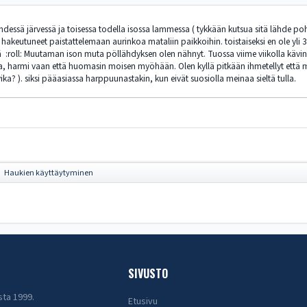
hdessä järvessä ja toisessa todella isossa lammessa ( tykkään kutsua sitä lähde poh
hakeutuneet paistattelemaan aurinkoa mataliin paikkoihin. toistaiseksi en ole yli 3 
 :roll: Muutaman ison muta pöllähdyksen olen nähnyt. Tuossa viime viikolla kävin v
lla, harmi vaan että huomasin moisen myöhään. Olen kyllä pitkään ihmetellyt että mi
vika? ). siksi pääasiassa harppuunastakin, kun eivät suosiolla meinaa sieltä tulla.
Haukien käyttäytyminen
►
SIVUSTO
sta 1999.
Etusivu