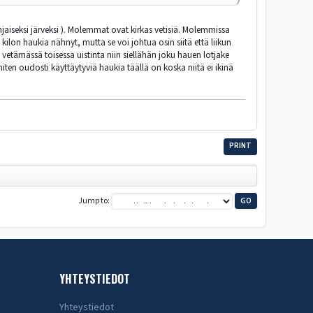
jaiseksi järveksi ). Molemmat ovat kirkas vetisiä. Molemmissa
kilon haukia nähnyt, mutta se voi johtua osin siitä että liikun
etämässä toisessa uistinta niin siellähän joku hauen lotjake
ten oudosti käyttäytyviä haukia täällä on koska niitä ei ikinä
PRINT
Jump to
YHTEYSTIEDOT
Yhteystiedot