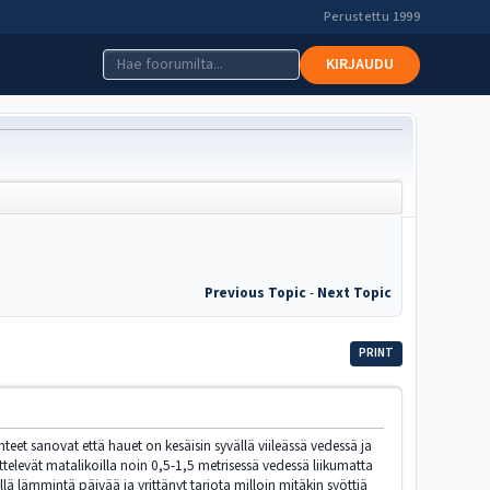
Perustettu 1999
KIRJAUDU
Previous Topic
-
Next Topic
PRINT
ähteet sanovat että hauet on kesäisin syvällä viileässä vedessä ja
televät matalikoilla noin 0,5-1,5 metrisessä vedessä liikumatta
lä lämmintä päivää ja yrittänyt tarjota milloin mitäkin syöttiä