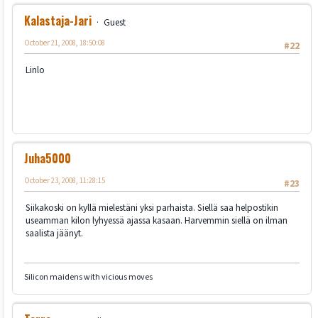
Kalastaja-Jari
Guest
October 21, 2008, 18:50:08
#22
Linlo
Juha5000
October 23, 2008, 11:28:15
#23
Siikakoski on kyllä mielestäni yksi parhaista. Siellä saa helpostikin
useamman kilon lyhyessä ajassa kasaan. Harvemmin siellä on ilman
saalista jäänyt.
Silicon maidens with vicious moves