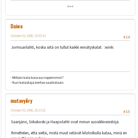
<><
Daiwa
October 03, 2008, 19:55:43
#14
Jormuanlahti, koska siitä on tullut kaikki ennätyskalat. :wink:
- Milloin kala kasvaa nopeimmin?
- Kun kalastaja kertoo saaliistaan.
mutavyöry
October 03, 2008, 20:23:52
#15
Saarijärvi, Siikakoski ja Haapolahti ovat minun suosikkivesistöjä.
Ihmettelen, että sieltä, mistä muut vetävät kilotolkulla kalaa, minä en