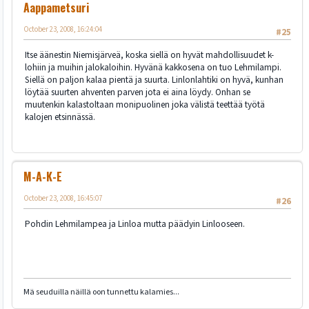
Aappametsuri
October 23, 2008, 16:24:04
#25
Itse äänestin Niemisjärveä, koska siellä on hyvät mahdollisuudet k-
lohiin ja muihin jalokaloihin. Hyvänä kakkosena on tuo Lehmilampi.
Siellä on paljon kalaa pientä ja suurta. Linlonlahtiki on hyvä, kunhan
löytää suurten ahventen parven jota ei aina löydy. Onhan se
muutenkin kalastoltaan monipuolinen joka välistä teettää työtä
kalojen etsinnässä.
M-A-K-E
October 23, 2008, 16:45:07
#26
Pohdin Lehmilampea ja Linloa mutta päädyin Linlooseen.
Mä seuduilla näillä oon tunnettu kalamies...