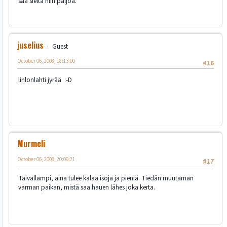
saa sieltä niin paljoa.
juselius
Guest
October 06, 2008, 18:13:00
#16
linlonlahti jyrää :-D
Murmeli
October 06, 2008, 20:09:21
#17
Taivallampi, aina tulee kalaa isoja ja pieniä. Tiedän muutaman
varman paikan, mistä saa hauen lähes joka kerta.