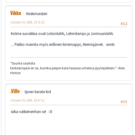
Vikke
Kiiskimaisteri
October 03, 2008, 19:31:52
#12
Kolme suosikkia ovat Linlonlahti, Lehmilampi ja Jormuanlahti.
... Pakko mainita myös erillinen kirremappi, Niemisjärvet. :wink:
"Suurta saalista
tärkeämpää on se, kuinka paljon kala tarjoaa urheilua pyytäjälleen." -Alex
Hintze
.Ville
Iijoen karate kid
October 03, 2008, 19:47:12
#13
siika-valkeinenhan se! :-D