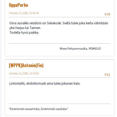
UppoPerho
October 15, 2008, 10:40:45
#20
Oma suosikki vesistöni on Siikakoski. Sieltä tulee joka kerta vähintään
yksi Harjus tai Taimen.
Todella hyvä paikka.
Moon Pohjanmaalta, PERKELE!
[MPPK]Antonio(Fin)
October 15, 2008, 14:43:56
#21
Linlonlahti, ehdottomasti aina tulee jokunen kala.
"Enemmän osaamista, Enemmän saalista"