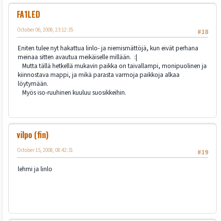
FA1LED
October 06, 2008, 23:12:35
#18
Eniten tulee nyt hakattua linlo- ja niemismättöjä, kun eivät perhana
meinaa sitten avautua meikäiselle millään. :|
Mutta tällä hetkellä mukavin paikka on taivallampi, monipuolinen ja
kiinnostava mappi, ja mikä parasta varmoja paikkoja alkaa
löytymään.
Myös iso-ruuhinen kuuluu suosikkeihin.
vilpo (fin)
October 15, 2008, 08:42:31
#19
lehmi ja linlo