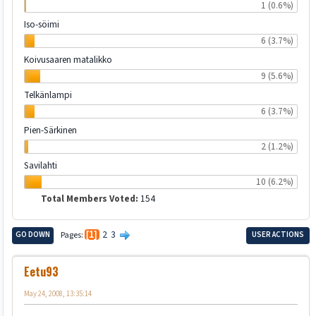
1 (0.6%)
Iso-söimi
6 (3.7%)
Koivusaaren matalikko
9 (5.6%)
Telkänlampi
6 (3.7%)
Pien-Särkinen
2 (1.2%)
Savilahti
10 (6.2%)
Total Members Voted:
154
2
3
GO DOWN
Pages
1
USER ACTIONS
Eetu93
May 24, 2008, 13:35:14