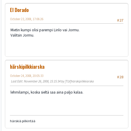
El Dorado
October 23, 2008, 17:06:26
#27
Mietin kumpi olisi parempi Linlo vai Jormu.
Valitsin Jormu.
härskipilkkiarska
October 24, 2008, 20:05:33
#28
Last Edit
: November 26, 2008, 15:15:34 by [TLV]härskipilkkiarska
lehmilampi, koska sieltä saa aina paljo kalaa.
härskiä pilkintää