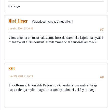
Fisustaja
Mind_Flayer
Vappilosuhvero juomutryffeli !
June 01, 2008, 15:10:35
#7
Viime aikoina on tullut kalastettua hossalaislammilla kirjolohia hyvällä
menestyksellä. On noussut lehmilammen ohella suosikkilammeksi.
BFG
June 09, 2008, 21:05:28
#8
Ehdottomasti linlonlahti. Paljon isoa Ahventa ja runsaasti eri lajeja.
Isoja Lahnoja myös löytyy. Oma ennätys lahnani sieltä yli 1800g.