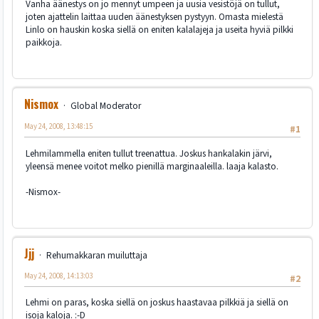
Vanha äänestys on jo mennyt umpeen ja uusia vesistöjä on tullut,
joten ajattelin laittaa uuden äänestyksen pystyyn. Omasta mielestä
Linlo on hauskin koska siellä on eniten kalalajeja ja useita hyviä pilkki
paikkoja.
Nismox
Global Moderator
May 24, 2008, 13:48:15
#1
Lehmilammella eniten tullut treenattua. Joskus hankalakin järvi,
yleensä menee voitot melko pienillä marginaaleilla. laaja kalasto.
-Nismox-
Jjj
Rehumakkaran muiluttaja
May 24, 2008, 14:13:03
#2
Lehmi on paras, koska siellä on joskus haastavaa pilkkiä ja siellä on
isoja kaloja. :-D