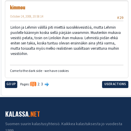
kimmou
October 24, 2008, 20:58:14
#29
Linlon ja Lehmin välillä piti miettiä suosikkivesistöä, mutta Lehmin
puolelle käännyin koska siellä pärjään useammin. Muutenkin mukava
vesistö pelata, tosin on Linlokin ihan mukava. Lehmistä pidän ehkä
eniten sen takia, koska tuntuu olevan ensinnäkin aina yhtä varma,
mutta toisaalta myös melko realistinen saaliiltaan verrattuna muihin
vesistöihin.
Come to the dark side - we have cookies
2
3
GO UP
Pages
1
USER ACTIONS
KALASSA
.NET
Suomen suurin kalastusyhteisö. Kaikkea kalastuksesta jo vuodesta
1999.