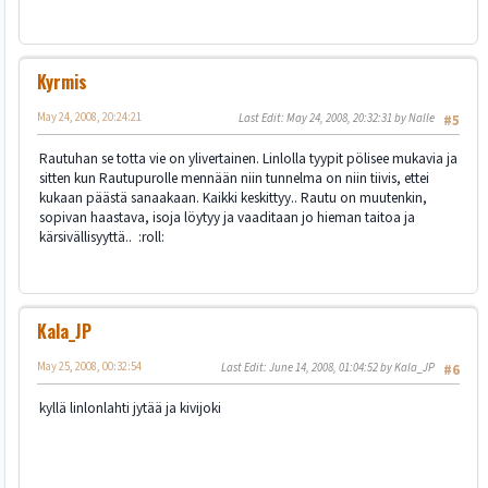
Kyrmis
May 24, 2008, 20:24:21
Last Edit
: May 24, 2008, 20:32:31 by Nalle
#5
Rautuhan se totta vie on ylivertainen. Linlolla tyypit pölisee mukavia ja
sitten kun Rautupurolle mennään niin tunnelma on niin tiivis, ettei
kukaan päästä sanaakaan. Kaikki keskittyy.. Rautu on muutenkin,
sopivan haastava, isoja löytyy ja vaaditaan jo hieman taitoa ja
kärsivällisyyttä.. :roll:
Kala_JP
May 25, 2008, 00:32:54
Last Edit
: June 14, 2008, 01:04:52 by Kala_JP
#6
kyllä linlonlahti jytää ja kivijoki