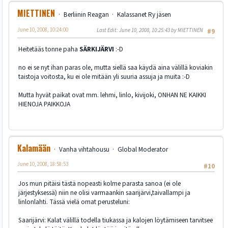
MIETTINEN
Berliinin Reagan
Kalassanet Ry jäsen
June 10, 2008, 10:24:00
Last Edit
: June 10, 2008, 10:25:43 by MIETTINEN
#9
Heitetääs tonne paha
SÄRKIJÄRVI
:-D
no ei se nyt ihan paras ole, mutta siellä saa käydä aina välillä koviakin
taistoja voitosta, ku ei ole mitään yli suuria assuja ja muita :-D
Mutta hyvät paikat ovat mm. lehmi, linlo, kivijoki, ONHAN NE KAIKKI
HIENOJA PAIKKOJA
Kalamään
Vanha vihtahousu
Global Moderator
June 10, 2008, 18:58:53
#10
Jos mun pitäisi tästä nopeasti kolme parasta sanoa (ei ole
järjestyksessä) niin ne olisi varmaankin saarijärvi,taivallampi ja
linlonlahti. Tässä vielä omat perusteluni:
Saarijärvi: Kalat välillä todella tiukassa ja kalojen löytämiseen tarvitsee