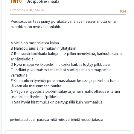
Torro
Urospuolinen nauta
October 23, 2008, 15:07:47
#24
Perustelut on tääs jääny porukalla vähän vaiheeseen mutta oma
suosikkini on myös Linlonlahti.
A Siellä on monenlaista kalaa
B Mahdollisuus aina mukaviin yllätyksiin
C Runsaasti kookkaita kaloja ----> pilkin menetyksiä, karkuutuksia ja
ennätyskaloja
D Hyvä mappi verkkopeleihin, koska kaikille löytyy pilkkitilaa
E Itselläni ylivoimaisesti eniten hot spotteja muihin mappeihin
verrattuna
F Kalantulo ei tyrehdy pidemmässäkään kisassa ja pilkintä ei tunnin
jälkeen ala maistumaan puulta
G Paljon erityyppisiä pilkkimisalueita ja näin mahdollisuus erilaisiin
tekniikoihin/tyyleihin/pilkkeihin
H Saa hyvät kisat muillakin pelityypeillä kuin normaalilla
perhokalastus on parasta mitä mies voi tehdä housut jalassa