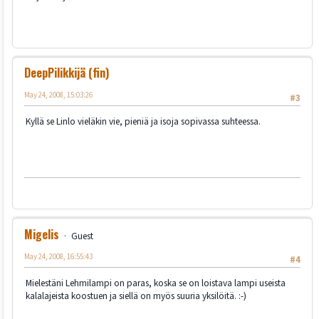
DeepPilikkijä (fin)
May 24, 2008, 15:03:26
#3
Kyllä se Linlo vieläkin vie, pieniä ja isoja sopivassa suhteessa.
Migelis
Guest
May 24, 2008, 16:55:43
#4
Mielestäni Lehmilampi on paras, koska se on loistava lampi useista
kalalajeista koostuen ja siellä on myös suuria yksilöitä. :-)