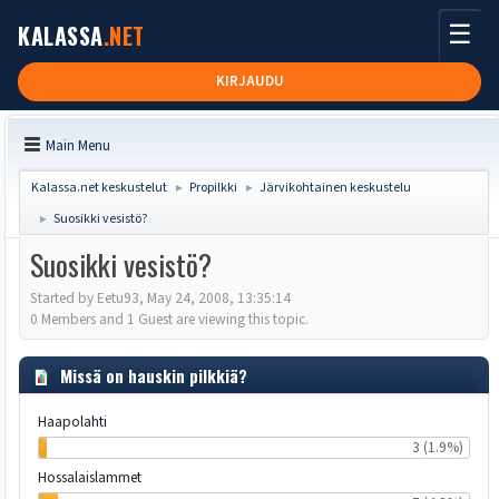
☰
KALASSA
.NET
KIRJAUDU
Main Menu
Kalassa.net keskustelut
Propilkki
Järvikohtainen keskustelu
►
►
Suosikki vesistö?
►
Suosikki vesistö?
Started by Eetu93, May 24, 2008, 13:35:14
0 Members and 1 Guest are viewing this topic.
Missä on hauskin pilkkiä?
Haapolahti
3 (1.9%)
Hossalaislammet