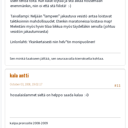
usein tehdä töitä. Kun kalat löytää ja sitä alkaa nousemaan
enemmänkin, niin oi että sitä fiilistä! :-)
Taivallampi: Neljään "lampeen" jakautuva vesistö antaa loistavat
taktikoinnin mahdollisuudet. Etenkin maratoneissa loistava map!
Mielestäni myös hyvin tilaa liikkua myös täydelläkin servulla (johtuu
vesistön jakautumisesta)
Linlonlahti: Yksinkertaisesti niin helv*tin monipuolinen!
Sen minkä taakseen jättää, sen seuraavalla kierroksella kohtaa.
kala antti
October 03, 2008, 19:02:17
#11
hossalaislammet sieltä on helppo saada kalaa :-D
kalpa pronssille 2008-2009