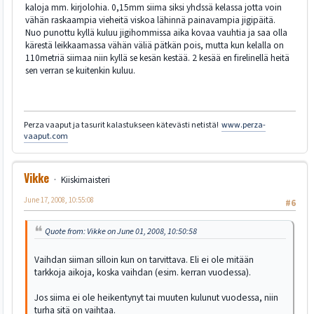
kaloja mm. kirjolohia. 0,15mm siima siksi yhdssä kelassa jotta voin
vähän raskaampia vieheitä viskoa lähinnä painavampia jigipäitä.
Nuo punottu kyllä kuluu jigihommissa aika kovaa vauhtia ja saa olla
kärestä leikkaamassa vähän väliä pätkän pois, mutta kun kelalla on
110metriä siimaa niin kyllä se kesän kestää. 2 kesää en firelinellä heitä
sen verran se kuitenkin kuluu.
Perza vaaput ja tasurit kalastukseen kätevästi netistä!
www.perza-
vaaput.com
Vikke
Kiiskimaisteri
June 17, 2008, 10:55:08
#6
Quote from: Vikke on June 01, 2008, 10:50:58
Vaihdan siiman silloin kun on tarvittava. Eli ei ole mitään
tarkkoja aikoja, koska vaihdan (esim. kerran vuodessa).
Jos siima ei ole heikentynyt tai muuten kulunut vuodessa, niin
turha sitä on vaihtaa.