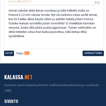
July 13, 2008, 10:07:13
#12
Siimat vaihdan ehkä kerran vuodessa ja tällä hetkellä mulla on
FireLine 0.12 mm värissä Smoke. Nyt olis tarkotus ostaa uudet siimat,
kun toi Faikku alkaa käydä vähiin ja aattelin testata jotain monoa.
Osaisko kukaan suositella jotain monofiiliä? Ei mielellään kamalan
venyvää, koska sillä pitäisi pystyä jigaamaan. Toinen vaihtoehto on
sitten tietenkin ostaa ihan kuitua/punottua, tällä kertaa ehkä
SpiderWireä.
GO UP
Pages
1
USER ACTIONS
KALASSA
.NET
Suomen suurin kalastusyhteisö. Kaikkea kalastuksesta jo vuodesta
1999.
SIVUSTO