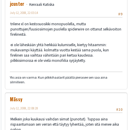
jcuster
Kenraali Katiska
July 12, 2008, 22:03:14
#9
trilene xl on kestosuosikki monopuolella, mutta
punottujen/fuusiosiimojen puolella spiderwire on ottanut selkävoiton
firelinestä.
ei ole läheskään yhtä herkkää kulumiselle, kiertyy hitaammin:
mukavampi käyttää. kolmatta vuotta kestää sama puola, kun
firelinen saa vaihtaa vähintään pari kertaa kaudessa.
pilkkisiimoissa ei ole vielä monofiilia syrjäytetty.
Yks asia on varma: Kun pilkkihaalarit päällä pierasee sen saa aina
silmilleen.
Mässy
July 12, 2008, 22:08:28
#10
Melkein joka kuukausi vaihdan siimat (punotut). Tuppaa aina
rispaantumaan sen verran että täytyy lyhentää, joten sitä menee aika
paljon.