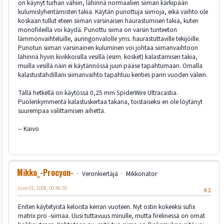
on käynyt turhan vähiin, lähinnä normaalien siiman kärkipään
kulumislyhentämisten takia. Käytän punottuja siimoja, eikä vaihto ole
koskaan tullut eteen siiman varsinaisen haurastumisen takia, kuten
monofiileilla voi käydä. Punottu siima on varsin tunteeton
lämmönvaihteluille, auringonvalolle yms. haurastuttaville tekijöille.
Punotun siiman varsinainen kuluminen voi johtaa siimanvaihtoon
lähinnä hyvin kivikkoisilla vesillä (esim. kosket) kalastamisen takia,
muilla vesillä näin ei käytännössä juuri pääse tapahtumaan. Omalla
kalastustahdillani siimanvaihto tapahtuu kenties parin vuoden välein.
Tällä hetkellä on käytössä 0,25 mm SpiderWire Ultracastia.
Puolenkymmentä kalastuskertaa takana, toistaiseksi en ole löytänyt
suurempaa valittamisen aihetta.
-- Kaivo
Mikko_-Procyon-
Veronkiertäjä
Mikkonator
June 01, 2008, 00:46:59
#3
Eniten käytetyistä keloista kerran vuoteen. Nyt ostin kokeeksi sufix
matrix pro -siimaa. Uusi tuttavuus minulle, mutta firelinessä on omat