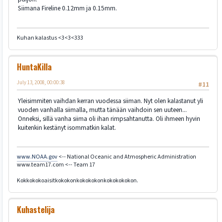
Siimana Fireline 0.12mm ja 0.15mm.
Kuhan kalastus <3<3<333
HuntaKilla
July 13, 2008, 00:00:38
#11
Yleisimmiten vaihdan kerran vuodessa siiman. Nyt olen kalastanut yli
vuoden vanhalla siimalla, mutta tänään vaihdoin sen uuteen...
Onneksi, sillä vanha siima oli ihan rimpsahtanutta. Oli ihmeen hyvin
kuitenkin kestänyt isommatkin kalat.
www.NOAA.gov
<-- National Oceanic and Atmospheric Administration
www.team17.com <-- Team 17
Kokkokokoaisitkokokonkokokokonkokokokokon.
Kuhastelija