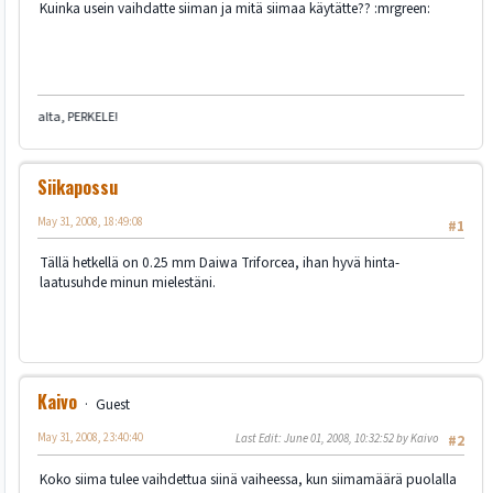
Kuinka usein vaihdatte siiman ja mitä siimaa käytätte?? :mrgreen:
aalta, PERKELE!
Siikapossu
May 31, 2008, 18:49:08
#1
Tällä hetkellä on 0.25 mm Daiwa Triforcea, ihan hyvä hinta-
laatusuhde minun mielestäni.
Kaivo
Guest
May 31, 2008, 23:40:40
Last Edit
: June 01, 2008, 10:32:52 by Kaivo
#2
Koko siima tulee vaihdettua siinä vaiheessa, kun siimamäärä puolalla