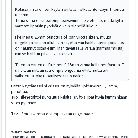
Kelassa, mitä eniten käytän on tällä hetkellä Berkleyn Trilenea
0,39mm.
Tämä siima ehkä parempi paivavimmille vieheille, mutta kyllä
varmasti lipatkin pyörivät oikein pienellä lukolla.
Firelinea 0,25mm punottua oli pari vuotta sitten, muuta
ongelmaa siinä ei ollut, kun se, että väri haihtui täysin pois. Jos
on halunnut ostaa esim. ihan tavallisella värillä (harmaa/musta)
niin se haihtuu pitkälti valkoiseksi.
Trilenea ennen oli Firelinen 0,15mm värinä keltainen/vihreä. Ei
siinäkään mitään suurempia ongelmia ollut, mutta tuli
vaihdettua joka tapauksessa nuo nailonit.
Eniten käyttämässäni kelassa on nykyään SpiderWiren 0,17mm,
punottua.
Tuo Trilene tahtoi purkautua kelalta, eivätkä lipat hyvin kumminkaan
sitten pyörineet.
Tässä Spiderwiressä ei kumpaakaan ongelmaa. :-)
"Suurta saalista
tärkeämpää on se, kuinka paljon kala tarjoaa urheilua pyytäjälleen." -Alex