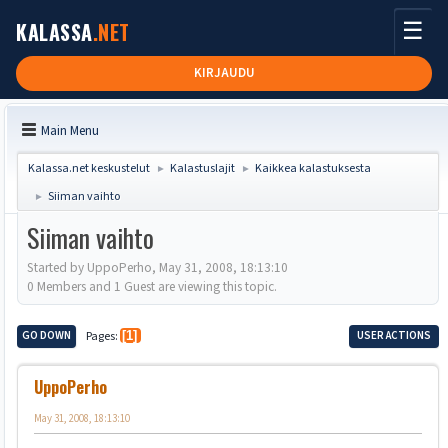
☰
KALASSA
.NET
KIRJAUDU
Main Menu
Kalassa.net keskustelut
Kalastuslajit
Kaikkea kalastuksesta
►
►
Siiman vaihto
►
Siiman vaihto
Started by UppoPerho, May 31, 2008, 18:13:10
0 Members and 1 Guest are viewing this topic.
GO DOWN
Pages
1
USER ACTIONS
UppoPerho
May 31, 2008, 18:13:10