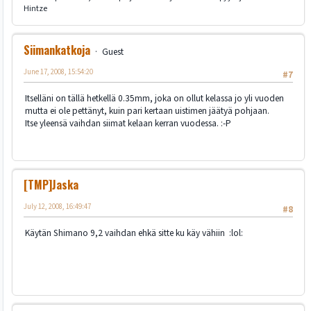
Hintze
Siimankatkoja
Guest
June 17, 2008, 15:54:20
#7
Itselläni on tällä hetkellä 0.35mm, joka on ollut kelassa jo yli vuoden
mutta ei ole pettänyt, kuin pari kertaan uistimen jäätyä pohjaan.
Itse yleensä vaihdan siimat kelaan kerran vuodessa. :-P
[TMP]Jaska
July 12, 2008, 16:49:47
#8
Käytän Shimano 9,2 vaihdan ehkä sitte ku käy vähiin :lol: