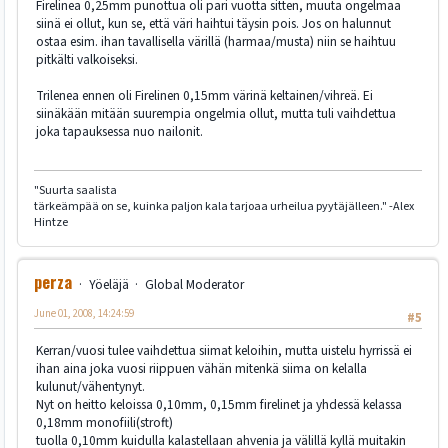
Firelinea 0,25mm punottua oli pari vuotta sitten, muuta ongelmaa
siinä ei ollut, kun se, että väri haihtui täysin pois. Jos on halunnut
ostaa esim. ihan tavallisella värillä (harmaa/musta) niin se haihtuu
pitkälti valkoiseksi.
Trilenea ennen oli Firelinen 0,15mm värinä keltainen/vihreä. Ei
siinäkään mitään suurempia ongelmia ollut, mutta tuli vaihdettua
joka tapauksessa nuo nailonit.
"Suurta saalista
tärkeämpää on se, kuinka paljon kala tarjoaa urheilua pyytäjälleen." -Alex
Hintze
perza
Yöeläjä
Global Moderator
June 01, 2008, 14:24:59
#5
Kerran/vuosi tulee vaihdettua siimat keloihin, mutta uistelu hyrrissä ei
ihan aina joka vuosi riippuen vähän mitenkä siima on kelalla
kulunut/vähentynyt.
Nyt on heitto keloissa 0,10mm, 0,15mm firelinet ja yhdessä kelassa
0,18mm monofiili(stroft)
tuolla 0,10mm kuidulla kalastellaan ahvenia ja välillä kyllä muitakin