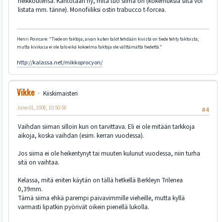
heikkoutensa. Kahtotaan ny, mitä tuo siima on (kokemuksia siitä voi
listata mm. tänne). Monofiiliksi ostin trabucco t-forcea.
Henri Poincare: "Tiede on faktoja; aivan kuten talot tehdään kivistä on tiede tehty faktoista;
mutta kivikasa ei ole talo eikä kokoelma faktoja ole välttämättä tiedettä."
http://kalassa.net/mikkoprocyon/
Vikke
Kiiskimaisteri
June 01, 2008, 10:50:58
#4
Vaihdan siiman silloin kun on tarvittava. Eli ei ole mitään tarkkoja
aikoja, koska vaihdan (esim. kerran vuodessa).
Jos siima ei ole heikentynyt tai muuten kulunut vuodessa, niin turha
sitä on vaihtaa.
Kelassa, mitä eniten käytän on tällä hetkellä Berkleyn Trilenea
0,39mm.
Tämä siima ehkä parempi paivavimmille vieheille, mutta kyllä
varmasti lipatkin pyörivät oikein pienellä lukolla.