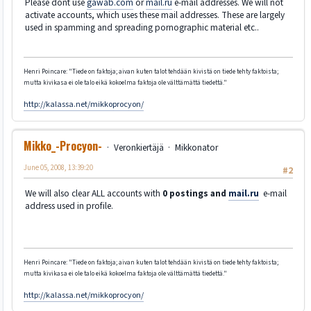
Please dont use
gawab.com
or
mail.ru
e-mail addresses. We will not
activate accounts, which uses these mail addresses. These are largely
used in spamming and spreading pornographic material etc..
Henri Poincare: "Tiede on faktoja; aivan kuten talot tehdään kivistä on tiede tehty faktoista;
mutta kivikasa ei ole talo eikä kokoelma faktoja ole välttämättä tiedettä."
http://kalassa.net/mikkoprocyon/
Mikko_-Procyon-
Veronkiertäjä
Mikkonator
June 05, 2008, 13:39:20
#2
We will also clear ALL accounts with
0 postings and
mail.ru
e-mail
address used in profile.
Henri Poincare: "Tiede on faktoja; aivan kuten talot tehdään kivistä on tiede tehty faktoista;
mutta kivikasa ei ole talo eikä kokoelma faktoja ole välttämättä tiedettä."
http://kalassa.net/mikkoprocyon/