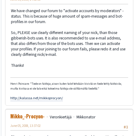
We have changed our forum to "activate accounts by moderators" -
status. This is because of huge amount of spam-messages and bot-
profiles in our forum.
So, PLEASE use clearly different naming of your nick, than those
gibberish-bots uses. It is also recommended to use e-mail address,
that also differs from those of the bots uses. Then we can activate
your profiles. If your joining to our forum fails, please redo it and use
clearly differing nick/e-mail.
Thanks!
Henri Poincare: "Tiede on faktoja; aivan kuten talot tehdään kivistä on tiede tehty faktoista;
mutta kivikasa ei ole talo eikä kokoelma faktoja ole välttämättä tiedettä."
http://kalassa.net/mikkoprocyon/
Mikko_-Procyon-
Veronkiertäjä
Mikkonator
June 05, 2008, 13:37:02
#1