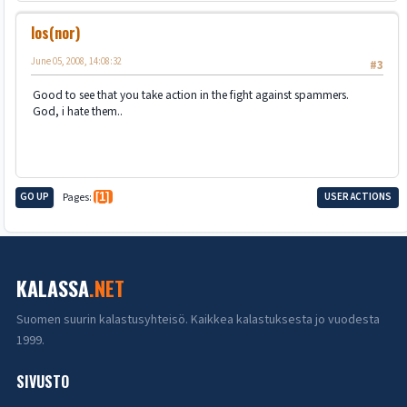
los(nor)
June 05, 2008, 14:08:32
#3
Good to see that you take action in the fight against spammers.
God, i hate them..
GO UP
Pages
1
USER ACTIONS
KALASSA
.NET
Suomen suurin kalastusyhteisö. Kaikkea kalastuksesta jo vuodesta
1999.
SIVUSTO