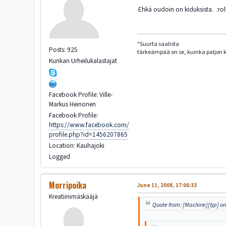
Ehkä oudoin on kiduksista. :roll
"Suurta saalista
Posts: 925
tärkeämpää on se, kuinka paljon ka
Kurikan Urheilukalastajat
Facebook Profile: Ville-
Markus Heinonen
Facebook Profile:
https://www.facebook.com/
profile.php?id=1456207865
Location: Kauhajoki
Logged
Morripoika
June 11, 2008, 17:06:33
Kreatiinimäskääjä
Quote from: [Machine][tjp] on