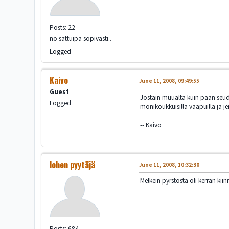
Posts: 22
no sattuipa sopivasti..
Logged
Kaivo
June 11, 2008, 09:49:55
Guest
Jostain muualta kuin pään seudul
Logged
monikoukkuisilla vaapuilla ja j
-- Kaivo
lohen pyytäjä
June 11, 2008, 10:32:30
Melkein pyrstöstä oli kerran kii
Posts: 684