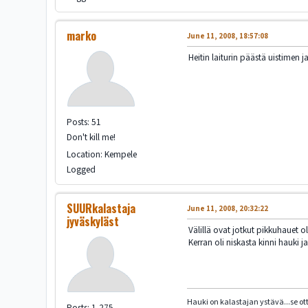
marko
June 11, 2008, 18:57:08
Heitin laiturin päästä uistimen 
Posts: 51
Don't kill me!
Location: Kempele
Logged
SUURkalastaja
June 11, 2008, 20:32:22
jyväskyläst
Välillä ovat jotkut pikkuhauet ol
Kerran oli niskasta kinni hauki 
Hauki on kalastajan ystävä...se ot
Posts: 1,275