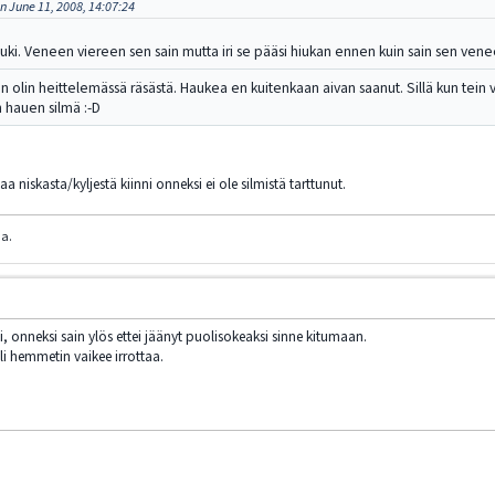
 June 11, 2008, 14:07:24
 hauki. Veneen viereen sen sain mutta iri se pääsi hiukan ennen kuin sain sen ven
un olin heittelemässä räsästä. Haukea en kuitenkaan aivan saanut. Sillä kun tein vas
n hauen silmä :-D
taa niskasta/kyljestä kiinni onneksi ei ole silmistä tarttunut.
ua.
ni, onneksi sain ylös ettei jäänyt puolisokeaksi sinne kitumaan.
oli hemmetin vaikee irrottaa.