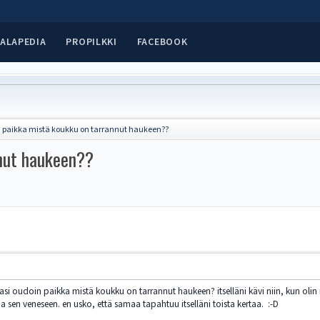
ALAPEDIA
PROPILKKI
FACEBOOK
 paikka mistä koukku on tarrannut haukeen??
nnut haukeen??
si oudoin paikka mistä koukku on tarrannut haukeen? itselläni kävi niin, kun olin 
tua sen veneseen. en usko, että samaa tapahtuu itselläni toista kertaa. :-D