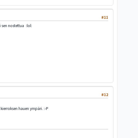
#11
 sen nostettua :lol:
#12
n kierroksen hauen ympäri. :-P