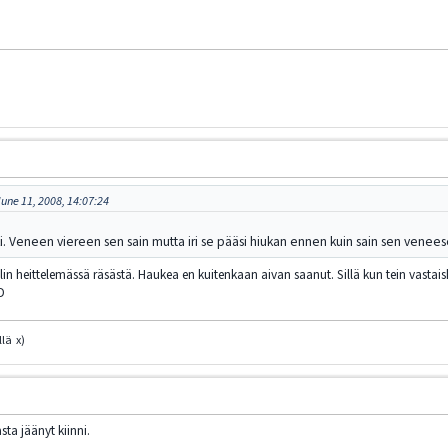
ne 11, 2008, 14:07:24
auki. Veneen viereen sen sain mutta iri se pääsi hiukan ennen kuin sain sen venee
lin heittelemässä räsästä. Haukea en kuitenkaan aivan saanut. Sillä kun tein vastaisku
D
lä x)
ta jäänyt kiinni.