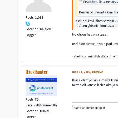
Quote from: Temppumies on
Kerran oli silmästä kiinii
Posts: 1,088
Itselleni kävi lähes samoin k
räsäsen ylös niin koukussa o
Location: Kalajoki
No olipas hauskaa taas...
Logged
Itsellä on tarttunut vain pari ker
Kalastusta, metsästystä ja urheil
Haukihunter
June 11, 2008, 18:49:52
Itsellä oli myöskin silmästä kiin
Kerran oli kanssa kielen alta ja 
Posts: 85
Seitä Saltstraumenilta
Ahkera angler @ Mikkeli!
Location: Mikkeli
Logged