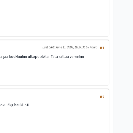
Last Edit
: June 11, 2008, 16:24:36 by Kaivo
#1
 ja jää koukkuihin ulkopuolelta. Tätä sattuu varsinkin
#2
joku 6kg hauki. :-D