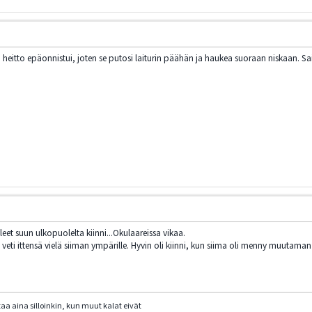
ja heitto epäonnistui, joten se putosi laiturin päähän ja haukea suoraan niskaan. Sai
leet suun ulkopuolelta kiinni...Okulaareissa vikaa.
ja veti ittensä vielä siiman ympärille. Hyvin oli kiinni, kun siima oli menny muutama
taa aina silloinkin, kun muut kalat eivät