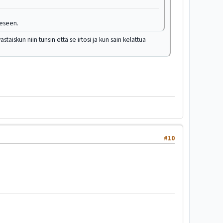
eeseen.
taiskun niin tunsin että se irtosi ja kun sain kelattua
#10