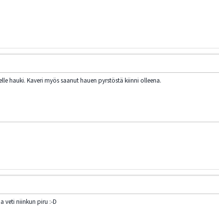
tselle hauki. Kaveri myös saanut hauen pyrstöstä kiinni olleena.
ja veti niinkun piru :-D