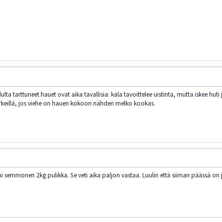
ta tarttuneet hauet ovat aika tavallisia: kala tavoittelee uistinta, mutta iskee huti
erkeillä, jos viehe on hauen kokoon nähden melko kookas.
nni semmonen 2kg pulikka. Se veti aika paljon vastaa. Luulin että siiman päässä on 