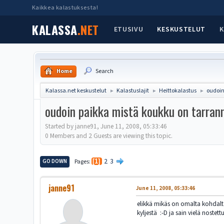
Kaikkea kalastuksesta!
KALASSA
.NET
ETUSIVU
KESKUSTELUT
K
Home
Search
Kalassa.net keskustelut
Kalastuslajit
Heittokalastus
oudoin
►
►
►
oudoin paikka mistä koukku on tarra
Started by janne91, June 11, 2008, 05:33:46
0 Members and 2 Guests are viewing this topic.
2
3
GO DOWN
Pages
1
janne91
June 11, 2008, 05:33:46
elikkä mikäs on omalta kohdalta
kyljestä :-D ja sain vielä nostet