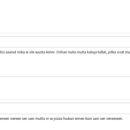
s saanut mikä ei ole suusta kiinni. Onhan nuita muita kaloja tullut, jotka ovat muu
 Veneen viereen sen sain mutta iri se pääsi hiukan ennen kuin sain sen veneeseen.