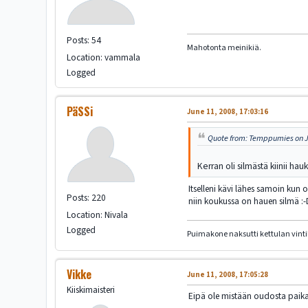
Posts: 54
Mahotonta meinikiä.
Location: vammala
Logged
PäSSi
June 11, 2008, 17:03:16
Quote from: Temppumies on Ju
Kerran oli silmästä kiinii h
Itselleni kävi lähes samoin kun o
Posts: 220
niin koukussa on hauen silmä :-
Location: Nivala
Logged
Puimakone naksutti kettulan vintil
Vikke
June 11, 2008, 17:05:28
Kiiskimaisteri
Eipä ole mistään oudosta paikas