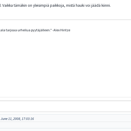
: Vaikka tämäkin on yleisimpiä paikkoja, mistä hauki voi jäädä kiinni.
la tarjoaa urheilua pyytäjälleen." -Alex Hintze
 June 11, 2008, 17:03:16