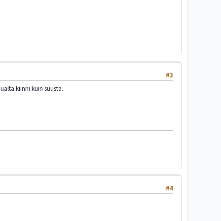
#3
alta kiinni kuin suusta.
#4