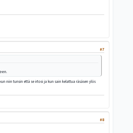
#7
seen.
n niin tunsin että se irtosi ja kun sain kelattua räsäsen ylös
#8