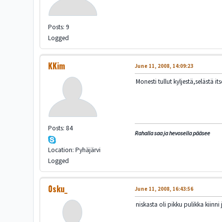
Posts: 9
Logged
KKim
June 11, 2008, 14:09:23
Monesti tullut kyljestä,selästä i
Posts: 84
Rahalla saa ja hevosella pääsee
Location: Pyhäjärvi
Logged
0sku_
June 11, 2008, 16:43:56
niskasta oli pikku pulikka kiinni 