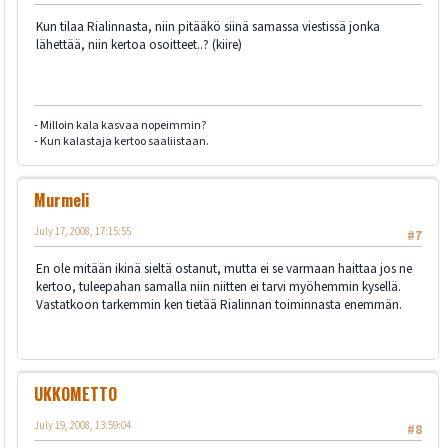
Kun tilaa Rialinnasta, niin pitääkö siinä samassa viestissä jonka
lähettää, niin kertoa osoitteet..? (kiire)
- Milloin kala kasvaa nopeimmin?
- Kun kalastaja kertoo saaliistaan.
Murmeli
July 17, 2008, 17:15:55
#7
En ole mitään ikinä sieltä ostanut, mutta ei se varmaan haittaa jos ne
kertoo, tuleepahan samalla niin niitten ei tarvi myöhemmin kysellä.
Vastatkoon tarkemmin ken tietää Rialinnan toiminnasta enemmän.
UKKOMETTO
July 19, 2008, 13:59:04
#8