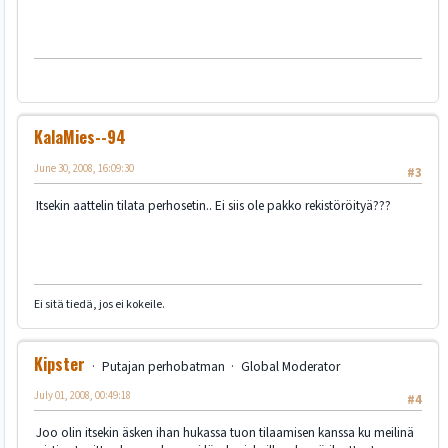
KalaMies--94
June 30, 2008, 16:09:30
#3
Itsekin aattelin tilata perhosetin.. Ei siis ole pakko rekistöröityä???
Ei sitä tiedä, jos ei kokeile.
Kipster
Putajan perhobatman
Global Moderator
July 01, 2008, 00:49:18
#4
Joo olin itsekin äsken ihan hukassa tuon tilaamisen kanssa ku meilinä