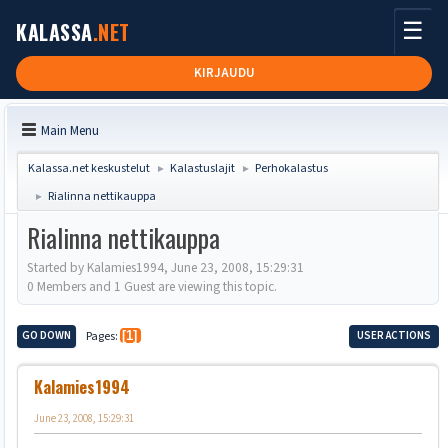
☰
KALASSA
.NET
KIRJAUDU
Main Menu
Kalassa.net keskustelut
Kalastuslajit
Perhokalastus
►
►
Rialinna nettikauppa
►
Rialinna nettikauppa
Started by Kalamies1994, June 23, 2008, 15:29:31
0 Members and 1 Guest are viewing this topic.
GO DOWN
Pages
1
USER ACTIONS
Kalamies1994
June 23, 2008, 15:29:31