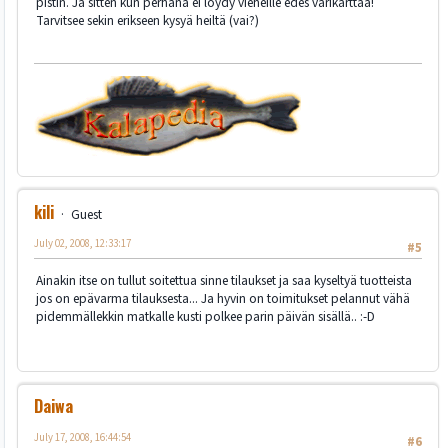
pistin. Ja sitten kun perhana ei löydy vieheille edes värikarttaa!
Tarvitsee sekin erikseen kysyä heiltä (vai?)
kili
Guest
July 02, 2008, 12:33:17
#5
Ainakin itse on tullut soitettua sinne tilaukset ja saa kyseltyä tuotteista
jos on epävarma tilauksesta... Ja hyvin on toimitukset pelannut vähä
pidemmällekkin matkalle kusti polkee parin päivän sisällä.. :-D
Daiwa
July 17, 2008, 16:44:54
#6