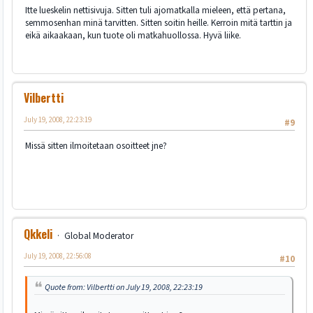
Itte lueskelin nettisivuja. Sitten tuli ajomatkalla mieleen, että pertana,
semmosenhan minä tarvitten. Sitten soitin heille. Kerroin mitä tarttin ja
eikä aikaakaan, kun tuote oli matkahuollossa. Hyvä liike.
Vilbertti
July 19, 2008, 22:23:19
#9
Missä sitten ilmoitetaan osoitteet jne?
Qkkeli
Global Moderator
July 19, 2008, 22:56:08
#10
Quote from: Vilbertti on July 19, 2008, 22:23:19