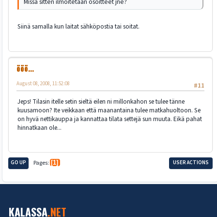
Missä sitten ilmoitetaan osoitteet jne?
Siinä samalla kun laitat sähköpostia tai soitat.
ööö...
August 08, 2008, 11:52:08
#11
Jeps! Tilasin itelle setin sieltä eilen ni millonkahon se tulee tänne
kuusamoon? Ite veikkaan että maanantaina tulee matkahuoltoon. Se
on hyvä nettikauppa ja kannattaa tilata settejä sun muuta. Eikä pahat
hinnatkaan ole...
GO UP
Pages
1
USER ACTIONS
KALASSA
.NET