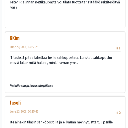
Miten Rialinnan nettikaupasta voi tilata tuotteita? Pitääkö reksiteröityä
vai ?
KKim
June 23, 2008, 15:32:28
#1
Tilaukset pitää lähettää heille sähköpostina. Lähetät sähköpostin
missä lukee mitä haluat, minkä verran yms..
Rahalla saa ja hevosella pääsee
Juseli
June 23, 2008, 20:15:45
#2
Ite ainakin tilasin sähköpostilla ja ei kauaa mennyt, että tuli perille.