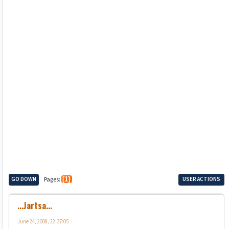
GO DOWN
Pages
1
USER ACTIONS
...Jartsa...
June 24, 2008, 22:37:05