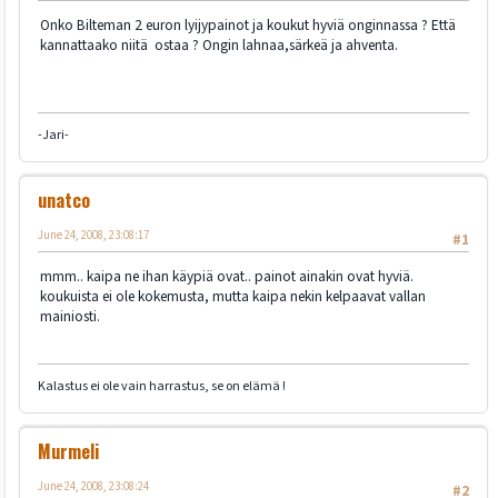
Onko Bilteman 2 euron lyijypainot ja koukut hyviä onginnassa ? Että
kannattaako niitä ostaa ? Ongin lahnaa,särkeä ja ahventa.
-Jari-
unatco
June 24, 2008, 23:08:17
#1
mmm.. kaipa ne ihan käypiä ovat.. painot ainakin ovat hyviä.
koukuista ei ole kokemusta, mutta kaipa nekin kelpaavat vallan
mainiosti.
Kalastus ei ole vain harrastus, se on elämä !
Murmeli
June 24, 2008, 23:08:24
#2