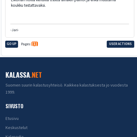
koukku testattavaksi.
-Jari-
GO UP
Pages
1
USER ACTIONS
KALASSA
.NET
Suomen suurin kalastusyhteisö. Kaikkea kalastuksesta jo vuodesta
1999.
SIVUSTO
Etusivu
Keskustelut