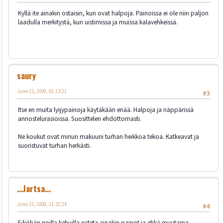
Kyllä ite ainakin ostaisin, kun ovat halpoja. Painoissa ei ole niin paljon
laadulla merkitystä, kun uistimissa ja muissa kalavehkeissä.
saury
June 25, 2008, 01:13:21
#3
Itse en muita lyijypainoja käytäkään enää. Halpoja ja näppärissä
annostelurasioissa. Suosittelen ehdottomasti.
Ne koukut ovat minun makuuni turhan heikkoa tekoa. Katkeavat ja
suoristuvat turhan herkästi.
...Jartsa...
June 25, 2008, 11:32:24
#4
Eiköhän noilla kehuilla osteta ainakin painot ja ehkä muutama