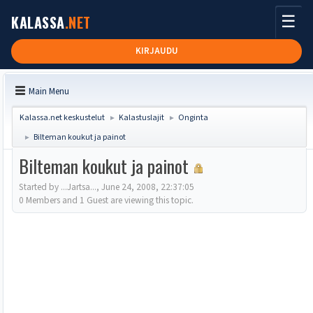
☰
KALASSA
.NET
KIRJAUDU
Main Menu
Kalassa.net keskustelut
Kalastuslajit
Onginta
►
►
Bilteman koukut ja painot
►
Bilteman koukut ja painot
Started by ...Jartsa..., June 24, 2008, 22:37:05
0 Members and 1 Guest are viewing this topic.