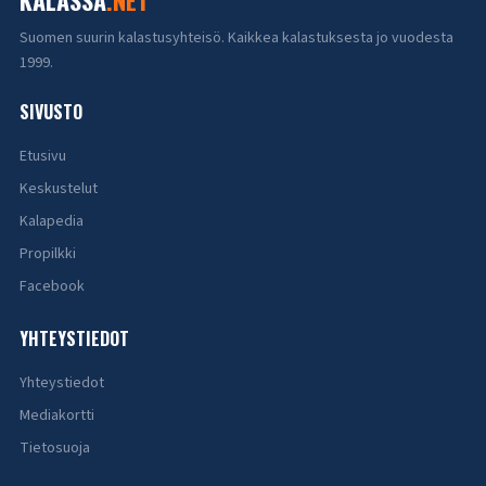
KALASSA
.NET
Suomen suurin kalastusyhteisö. Kaikkea kalastuksesta jo vuodesta
1999.
SIVUSTO
Etusivu
Keskustelut
Kalapedia
Propilkki
Facebook
YHTEYSTIEDOT
Yhteystiedot
Mediakortti
Tietosuoja