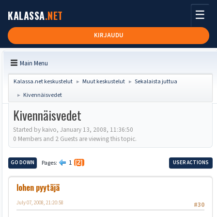
☰
KALASSA
.NET
KIRJAUDU
Main Menu
Kalassa.net keskustelut
Muut keskustelut
Sekalaista juttua
►
►
Kivennäisvedet
►
Kivennäisvedet
Started by kaivo, January 13, 2008, 11:36:50
0 Members and 2 Guests are viewing this topic.
1
GO DOWN
Pages
2
USER ACTIONS
lohen pyytäjä
July 07, 2008, 21:20:58
#30