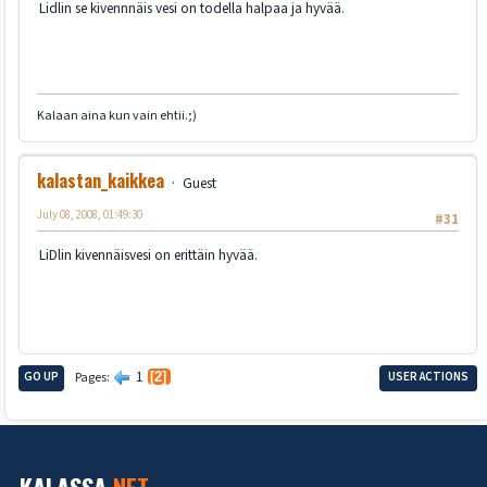
Lidlin se kivennnäis vesi on todella halpaa ja hyvää.
Kalaan aina kun vain ehtii.;)
kalastan_kaikkea
Guest
July 08, 2008, 01:49:30
#31
LiDlin kivennäisvesi on erittäin hyvää.
1
GO UP
Pages
2
USER ACTIONS