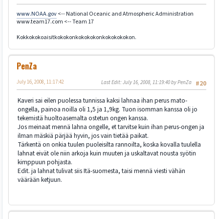
www.NOAA.gov
<-- National Oceanic and Atmospheric Administration
www.team17.com <-- Team 17
Kokkokokoaisitkokokonkokokokonkokokokokon.
PenZa
July 16, 2008, 11:17:42
Last Edit
: July 16, 2008, 11:19:40 by PenZa
#20
Kaveri sai eilen puolessa tunnissa kaksi lahnaa ihan perus mato-
ongella, painoa noilla oli 1,5 ja 1,9kg. Tuon isomman kanssa oli jo
tekemistä huoltoasemalta ostetun ongen kanssa.
Jos meinaat mennä lahna ongelle, et tarvitse kuin ihan perus-ongen ja
ilman mäskiä pärjää hyvin, jos vain tietää paikat.
Tärkentä on onkia tuulen puoleisilta rannoilta, koska kovalla tuulella
lahnat eivät ole niin arkoja kuin muuten ja uskaltavat nousta syötin
kimppuun pohjasta.
Edit. ja lahnat tulivat siis Itä-suomesta, taisi mennä viesti vähän
väärään ketjuun.