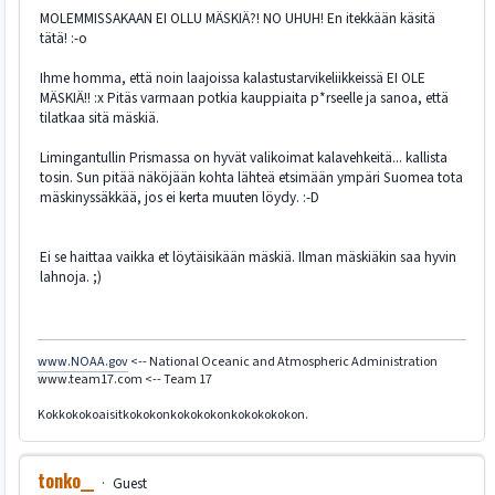
MOLEMMISSAKAAN EI OLLU MÄSKIÄ?! NO UHUH! En itekkään käsitä
tätä! :-o
Ihme homma, että noin laajoissa kalastustarvikeliikkeissä EI OLE
MÄSKIÄ!! :x Pitäs varmaan potkia kauppiaita p*rseelle ja sanoa, että
tilatkaa sitä mäskiä.
Limingantullin Prismassa on hyvät valikoimat kalavehkeitä... kallista
tosin. Sun pitää näköjään kohta lähteä etsimään ympäri Suomea tota
mäskinyssäkkää, jos ei kerta muuten löydy. :-D
Ei se haittaa vaikka et löytäisikään mäskiä. Ilman mäskiäkin saa hyvin
lahnoja. ;)
www.NOAA.gov
<-- National Oceanic and Atmospheric Administration
www.team17.com <-- Team 17
Kokkokokoaisitkokokonkokokokonkokokokokon.
tonko__
Guest