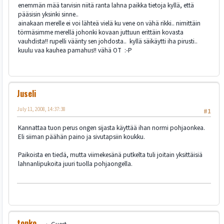
enemmän mää tarvisin niitä ranta lahna paikka tietoja kyllä, että
pääsisin yksinki sinne..
ainakaan merelle ei voi lähteä vielä ku vene on vähä rikki.. nimittäin
törmäsimme merellä johonki kovaan juttuun erittäin kovasta
vauhdista!! rupelli väänty sen johdosta.. kyllä säikäytti iha pirusti..
kuulu vaa kauhea pamahus!! vähä OT :-P
Juseli
July 11, 2008, 14:37:38
#1
Kannattaa tuon perus ongen sijasta käyttää ihan normi pohjaonkea.
Eli siiman päähän paino ja sivutapsiin koukku.
Paikoista en tiedä, mutta viimekesänä putkelta tuli joitain yksittäisiä
lahnanlipukoita juuri tuolla pohjaongella.
tonko__