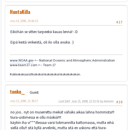
HuntaKilla
July 14, 2008, 19:44:15
#17
Eiköhän se sitten tarpeeksi kauas lennä! :-D
Eipä kestä vinkeistä, oli ilo olla avuksi. :)
www.NOAA.gov
<-- National Oceanic and Atmospheric Administration
www.team17.com <-- Team 17
Kokkokokoaisitkokokonkokokokonkokokokokon.
tonko__
Guest
July 15, 2008, 21:39:27
Last Edit
: July 15, 2008, 21:51:01 by Aatami
#18
no joo.. nyt on muserrettu meikät vähäks aikaa lahna hommista!!!
tiura-uistimessa ei ollu mäskiä!!!!
käytiin iha vi***illessaa varsi tokmannilta kattomassa, mutta eihä
siellä ollu!! sitä kyllä arvelinki, mutta sitä en uskonu että tiura-