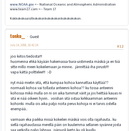
www.NOAA.gov
<-- National Oceanic and Atmospheric Administration
www.team17.com <-- Team 17
Kokkokokoaisitkokokonkokokokonkokokokokon.
tonko__
Guest
July 14, 2008, 18:42:24
#12
joo kiitos tiedosta!!!
huomenna ehkä käyään hakemassa tiura-uistimesta mäskiä ja en tiiä
sitte millo meen kokeilemaan ja minne.. jännittää iha pirusti!!!
vapa kättä polttelee!!! :-D
nyt mää mietin sitä, että kumpaa kohoa kannattaa käyttää??
normaali kohoa vai tollasta anteenni kohoa?? ku tossa anteenni
kohossa mikä mulla on ni on aika tummat värit ja jos heittää kauas ni
sitä ei nää oikeen hyvin.. voishan sitä ostaa kirkkaamman anteenni
kohonki. mulla ois aika paljo noita perus kohoja ni ei tarvis ostella
enempää..
varmaan eka paikka missä kokeilen mäskiä vois olla rajahauta.. ku
siellä rajahaudassa merellä päin on kuulemma sellanen syvänne josta
saa verkolla paljo lahnaa.. isäpuoli kerto ku oli kuullu