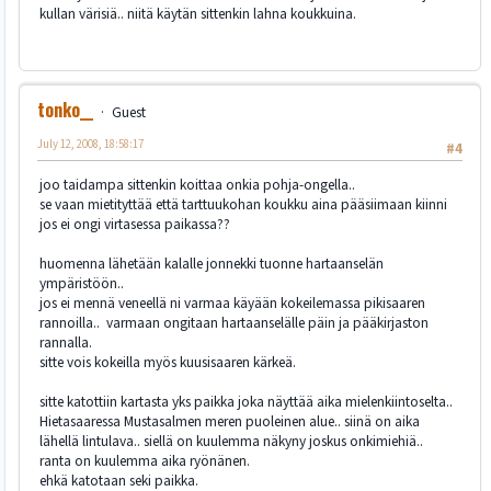
kullan värisiä.. niitä käytän sittenkin lahna koukkuina.
tonko__
Guest
July 12, 2008, 18:58:17
#4
joo taidampa sittenkin koittaa onkia pohja-ongella..
se vaan mietityttää että tarttuukohan koukku aina pääsiimaan kiinni
jos ei ongi virtasessa paikassa??
huomenna lähetään kalalle jonnekki tuonne hartaanselän
ympäristöön..
jos ei mennä veneellä ni varmaa käyään kokeilemassa pikisaaren
rannoilla.. varmaan ongitaan hartaanselälle päin ja pääkirjaston
rannalla.
sitte vois kokeilla myös kuusisaaren kärkeä.
sitte katottiin kartasta yks paikka joka näyttää aika mielenkiintoselta..
Hietasaaressa Mustasalmen meren puoleinen alue.. siinä on aika
lähellä lintulava.. siellä on kuulemma näkyny joskus onkimiehiä..
ranta on kuulemma aika ryönänen.
ehkä katotaan seki paikka.