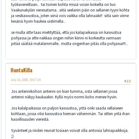
työkavereiltaan.. tai toinen kohta missä voisin kokeilla on tuo
Vaakunakylän venesatama.. siitä seelariin päin on sellanen tyyni kohta
ja vesikasvustoa, joten siinä vois vaikka olla lahnaaki!! siitä sain viime
kesänä hyvin haukea uistimella..
se mulla sitte taas mietityttää, että jos kalapaikassa on kasvustoa
pohjassa ja sitte nakkaa ongen niihin kiinni ni korkeutta varmaan
pitää säätää matalammalle.. mutta ongenhan pitäs olla pohjassa!!!..
HuntaKilla
July 14, 2008, 19:27:24
#13
Jos antennikohon antenni on liian tumma, osta sellainen jossa
antenni näkyy kaukaakin. Kyllä myös normi koho menee hyvin.
Jos kalalpaikassa on paljon kasvustoa, yritä onki saada sellaiseen
kohtaan, jossa olisi kasvustoa hieman vähemmän. Tai sitten yritä ihan
kasvillisuuden vierestä.
Syvänteet ja niiden reunat tosiaan voivat olla antoisia lahnapaikkoja.
;)