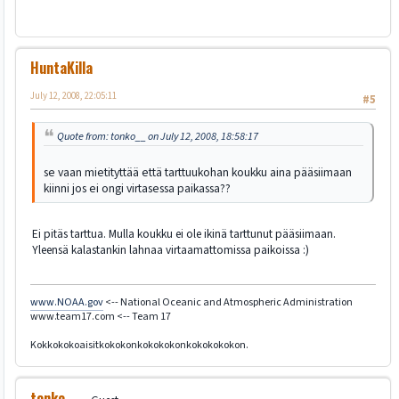
HuntaKilla
July 12, 2008, 22:05:11
#5
Quote from: tonko__ on July 12, 2008, 18:58:17
se vaan mietityttää että tarttuukohan koukku aina pääsiimaan
kiinni jos ei ongi virtasessa paikassa??
Ei pitäs tarttua. Mulla koukku ei ole ikinä tarttunut pääsiimaan.
Yleensä kalastankin lahnaa virtaamattomissa paikoissa :)
www.NOAA.gov
<-- National Oceanic and Atmospheric Administration
www.team17.com <-- Team 17
Kokkokokoaisitkokokonkokokokonkokokokokon.
tonko__