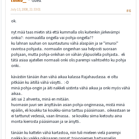
Guest
July 13, 2008, 21:33:01
#6
ok.
nyt mää taas mietin sitä että kummalla olis kuitenkin järkevämpi
onkia?: normaalilla ongella vai pohja-ongella??
ku lahnan suuhan on suuntautunu vähä alaspäin ja se ''imuroi''
ravintoa pohjasta.. normaalin ongenhan saa helposti suoraan
pohjaan, mutta pohja-onkihan on vähän yläpuolella pohjasta.. eli
tätä asiaa ajatellen normaali onki olis parempi vaihtoehto ku pohja
onki..
kävästiin tänään ihan vähä aikaa kalassa Rajahaudassa. ei oltu
pitkään ku äitillä vähä väsytti.. :-D
minä pohja-ongin ja äiti nakkeli uistinta vähä aikaa ja onki myös vähä
aikaa..
äiti sai 2 ahventa, minä en mitään.
huomasin juuri sen ärsyttävän asian pohja-onginnassa, mistä minä
epäilin, eli koukku tai koukku-siima tarttuu pääsiimaan.. oikeastaan se
ei tarttunut vedessä, vaan ilmassa.. se koukku siima kietoutu aina
monta kierrosta pääsiimaan ja se ärsytti..
tänään ku kattelin vähä kartastoa, niin tuli mieleen vielä parempi
paikka ku vaikka pikisaaren rannat: toivoniemen hartaanselän