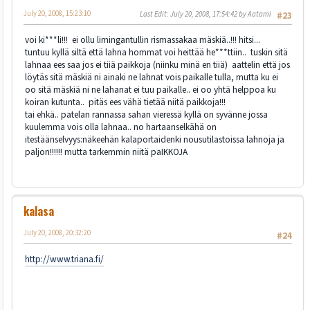
July 20, 2008, 15:23:10
Last Edit
: July 20, 2008, 17:54:42 by Aatami
#23
voi ki***li!!! ei ollu limingantullin rismassakaa mäskiä..!!! hitsi...
tuntuu kyllä siltä että lahna hommat voi heittää he***ttiin.. tuskin sitä
lahnaa ees saa jos ei tiiä paikkoja (niinku minä en tiiä) aattelin että jos
löytäs sitä mäskiä ni ainaki ne lahnat vois paikalle tulla, mutta ku ei
oo sitä mäskiä ni ne lahanat ei tuu paikalle.. ei oo yhtä helppoa ku
koiran kutunta.. pitäs ees vähä tietää niitä paikkoja!!!
tai ehkä.. patelan rannassa sahan vieressä kyllä on syvänne jossa
kuulemma vois olla lahnaa.. no hartaanselkähä on
itestäänselvyys:näkeehän kalaportaidenki nousutilastoissa lahnoja ja
paljon!!!!!! mutta tarkemmin niitä paIKKOJA
kalasa
July 20, 2008, 20:32:20
#24
http://www.triana.fi/