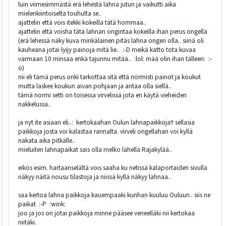
luin viimesimmästä erä lehestä lahna jutun ja vaikutti aika
mielenkiintoiselta touhulta se..
ajattelin että vois itekki kokeilla tätä hommaa..
ajattelin että voisha tätä lahnan ongintaa kokeilla ihan perus ongella
(erä lehessä näky kuva minkälainen pitäs lahna ongen olla.. siinä oli
kauheana jotai lyijy painoja mitä lie.. :-D meikä katto tota kuvaa
varmaan 10 minsaa enkä tajunnu mitää.. :lol: mää olin ihan tälleen: :-
o)
nii eli tämä perus onki tarkottaa sitä että normisti painot ja koukut
mutta laskee koukun aivan pohjaan ja antaa olla siellä..
tämä normi setti on toisessa virvelissä jota en käytä vieheiden
nakkelussa..
ja nyt ite asiaan eli..: kertokaahan Oulun lahnapaikkoja!! sellasia
paikkoja josta voi kalastaa rannalta. virveli ongellahan voi kyllä
nakata aika pitkälle..
mieluiten lahnapaikat sais olla melko lähellä Rajakylää..
eikös esim. hartaanselältä vois saaha ku netissä kalaportaiden sivulla
näkyy näitä nousu tilastoja ja niissä kyllä näkyy lahnaa..
saa kertoa lahna paikkoja kauempaaki kunhan kuuluu Ouluun.. siis ne
paikat :-P :wink:
joo ja jos on jotai paikkoja minne pääsee veneelläki nii kertokaa
niitäki.