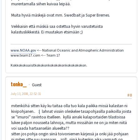
murentamalla siihen kuivaa leipää.
Muita hyviä mäskejä ovat mm. Swedbait ja Super Bremes.
Veikkaisin että mäskiä saa ostettua hyvin varustetuista
kalastusliikkeistä. Ei muutakun etsimään ;)
www.NOAA.gov
<-- National Oceanic and Atmospheric Administration
www.team17.com <-- Team 17
Kokkokokoaisitkokokonkokokokonkokokokokon.
tonko__
Guest
July 13, 2008, 22:52:31
#8
mitenköhä sitten käy ku taitaa olla tuo kala paikka missä kalastan ni
kivipohjanen.. :| lahnat vissiin oleskelee tasapohjasilla paikoilla joista
se ''imuroi'' ravintoa itselleen. kyllä ainaki kalaportaiden tilastoissa
lukee paljon nousseita lahnoja, mutta missähän ne on ja miten niitä
voi saada hartaanselän alueelta??
sitten jos pohja ongin siinä toivoniemen kärjessä ja onki jää pohjaan
ni miten sitte suu pannaan.. :roll: siinä kuitenkin aika varmasti on