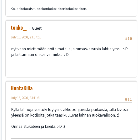
Kokkokokoaisitkokokonkokokokonkokokokokon.
tonko__
Guest
July 13, 2008, 23:07:51
#10
nyt vaan miettimään noita matalia ja runsaskasvusia lahtia yms.. :-P
ja laittamaan onkea valmiiks.. :-D
HuntaKilla
July 13, 2008, 23:11:31
#11
Kyllä lahnoja voi toki löytyä kivikkopohjaisista paikoista, sillä kivissä
yleensä on kotiloita jotka taas kuuluvat lahnan ruokavalioon. ;)
Onnea etukäteen ja kireitä. :-D :)