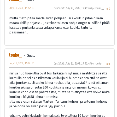
Guest
July 11, 2008, 14:52:19
Last Edit
: July 11, 2008, 19:48:16 by tonko__
#2
mutta mato pitää saada aivan pohjaan.. siis koukun pitää oikeen
maata siellä pohjassa.. jos tekee tollasen pohja ongen nii sillähä pitää
kalastaa jonkunlaisessa virtapaikassa ettei koukku tartu ite
pääsiimaan..
tonko__
Guest
July 11, 2008, 15:01:35
Last Edit
: July 11, 2008, 19:50:48 by tonko__
#3
niin ja nuo koukutha ovat tosi tärkeitä ni nyt mulla mietityttää se että
ku mulla on sellasia Bilteman koukkuja ni huomasin sen että ne ovat
aika joustavia.. eli saako lahna koukut olla joustavia?? siinä bilteman
koukku setissä on jotai 200 koukkua ja niitä on monen kokosia..
koukun koon osaan päättää itse, mutta se mietityttää että voiko noita
koukkuja käyttää lahna hommissa.
sitte mää ostin sellasen Masterin ''antenni kohon'' ja se toimii kohona
ja painona on aivan perus lyijy painoja..
edit: nyt ostin Mustadin kemiallisesti teroitettuja 10 koon koukkuja..