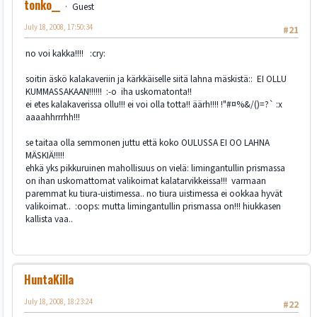
tonko__
Guest
July 18, 2008, 17:50:34
#21
no voi kakka!!!! :cry:
soitin äskö kalakaveriin ja kärkkäiselle siitä lahna mäskistä:: EI OLLU
KUMMASSAKAAN!!!!!! :-o iha uskomatonta!!
ei etes kalakaverissa ollu!!! ei voi olla totta!! äärh!!!! !"#¤%&/()=?` :x
aaaahhrrrhh!!!
se taitaa olla semmonen juttu että koko OULUSSA EI OO LAHNA
MÄSKIÄ!!!!!
ehkä yks pikkuruinen mahollisuus on vielä: limingantullin prismassa
on ihan uskomattomat valikoimat kalatarvikkeissa!!! varmaan
paremmat ku tiura-uistimessa.. no tiura uistimessa ei ookkaa hyvät
valikoimat.. :oops: mutta limingantullin prismassa on!!! hiukkasen
kallista vaa..
HuntaKilla
July 18, 2008, 18:23:24
#22