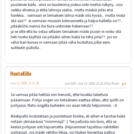
puoleinen kärki.. siinä on kuulemma joskus onki miehiä näkyny.. vois
vaikka ahvenia ja ehkä lahnoja saaha.. mutta mäskiä pitäs ensi
hankkia.. varmaan se Sensaksen lahna mäski olis hyvää.. mutta mistä
sitä saa?? ei varmaan missään tokmanneilla ja halpa-halleilla oo??..
pitääköhä mennä iha tiura-uistimeen hakemaan??
ja se sitte että ku ostaa sellasen Sensaksen mäski pussin ni voiko sitä
heti ruveta käyttää vai pitääkö siihen lisätä tai tehä jotai?? jos on
vähä liian kuivaa ni varmaan pitää vähä kostuttaa jollai esim.
suihkutin pullolla..
HuntaKilla
July 13, 2008, 22:23:38
Last Edit
: July 13, 2008, 22:26:19 by Muzer
#7
Se varmaa pitää heittää niin hienosti, ettei koukku takertuisi
pääsiimaan. Pohja ongen voi tietääkseni asettaa sillein, että syötti on
pohjassa. Mato-ongella kuitenkin voi asian tehdä helpommin. :-D
Mäskipallo kostutetaan ja puristetaan tiiviiksi, eli siihen ei tarvitse lisätä
mitään ylimääräisiä "mömmöjä". :) Tee pallosta niin tiivis, että se
kestää pohjaan asti hajoamatta. (Hajoaminen tapahtuu vähitellen
pohjassa). Jos mäski vetistyy liikaa, voi hiukan kuiventaa palloa