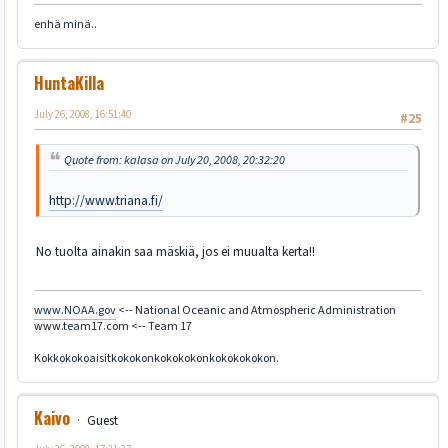
enhä minä..
HuntaKilla
July 26, 2008, 16:51:40
#25
Quote from: kalasa on July 20, 2008, 20:32:20
http://www.triana.fi/
No tuolta ainakin saa mäskiä, jos ei muualta kerta!!
www.NOAA.gov
<-- National Oceanic and Atmospheric Administration
www.team17.com <-- Team 17
Kokkokokoaisitkokokonkokokokonkokokokokon.
Kaivo
Guest