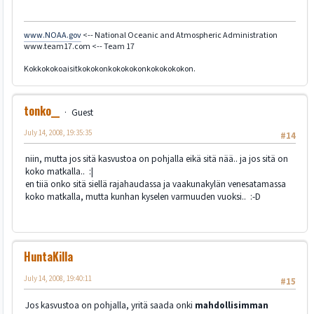
www.NOAA.gov
<-- National Oceanic and Atmospheric Administration
www.team17.com <-- Team 17
Kokkokokoaisitkokokonkokokokonkokokokokon.
tonko__
Guest
July 14, 2008, 19:35:35
#14
niin, mutta jos sitä kasvustoa on pohjalla eikä sitä nää.. ja jos sitä on
koko matkalla.. :|
en tiiä onko sitä siellä rajahaudassa ja vaakunakylän venesatamassa
koko matkalla, mutta kunhan kyselen varmuuden vuoksi.. :-D
HuntaKilla
July 14, 2008, 19:40:11
#15
Jos kasvustoa on pohjalla, yritä saada onki
mahdollisimman