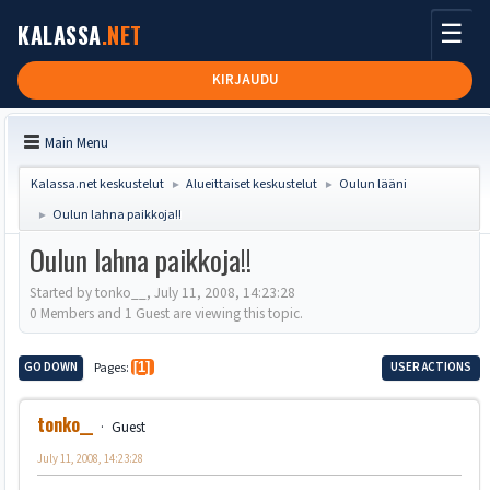
☰
KALASSA
.NET
KIRJAUDU
Main Menu
Kalassa.net keskustelut
Alueittaiset keskustelut
Oulun lääni
►
►
Oulun lahna paikkoja!!
►
Oulun lahna paikkoja!!
Started by tonko__, July 11, 2008, 14:23:28
0 Members and 1 Guest are viewing this topic.
GO DOWN
Pages
1
USER ACTIONS
tonko__
Guest
July 11, 2008, 14:23:28