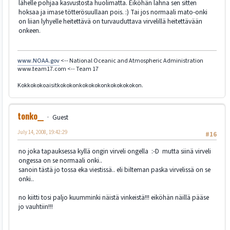
lähelle pohjaa kasvustosta huolimatta. Eiköhän lahna sen sitten
hoksaa ja imase tötterösuullaan pois. :) Tai jos normaali mato-onki
on liian lyhyelle heitettävä on turvauduttava virvelillä heitettävään
onkeen.
www.NOAA.gov
<-- National Oceanic and Atmospheric Administration
www.team17.com <-- Team 17
Kokkokokoaisitkokokonkokokokonkokokokokon.
tonko__
Guest
July 14, 2008, 19:42:29
#16
no joka tapauksessa kyllä ongin virveli ongella :-D mutta siinä virveli
ongessa on se normaali onki..
sanoin tästä jo tossa eka viestissä.. eli bilteman paska virvelissä on se
onki..
no kiitti tosi paljo kuumminki näistä vinkeistä!!! eiköhän näillä pääse
jo vauhtiin!!!