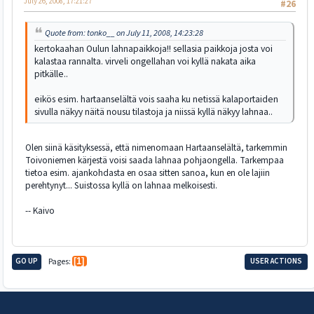
July 26, 2008, 17:21:27
#26
Quote from: tonko__ on July 11, 2008, 14:23:28
kertokaahan Oulun lahnapaikkoja!! sellasia paikkoja josta voi
kalastaa rannalta. virveli ongellahan voi kyllä nakata aika
pitkälle..
eikös esim. hartaanselältä vois saaha ku netissä kalaportaiden
sivulla näkyy näitä nousu tilastoja ja niissä kyllä näkyy lahnaa..
Olen siinä käsityksessä, että nimenomaan Hartaanselältä, tarkemmin
Toivoniemen kärjestä voisi saada lahnaa pohjaongella. Tarkempaa
tietoa esim. ajankohdasta en osaa sitten sanoa, kun en ole lajiin
perehtynyt... Suistossa kyllä on lahnaa melkoisesti.
-- Kaivo
GO UP
Pages
1
USER ACTIONS