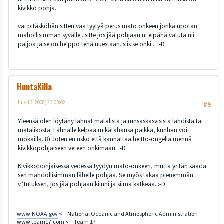
kivikko pohja..
vai pitäsköhän sitten vaa tyytyä perus mato onkeen jonka upotan
mahollisimman syvälle.. sitte jos jää pohjaan ni eipähä vatuta nii
paljoa ja se on helppo tehä uuestaan. siis se onki.. :-D
HuntaKilla
July 13, 2008, 23:03:02
#9
Yleensä olen löytäny lahnat matalista ja runsaskasvisista lahdista tai
matalikosta. Lahnalle kelpaa mikätahansa paikka, kunhan voi
ruokailla. 8) Joten en usko että kannattaa heitto-ongella mennä
kivikkopohjaiseen veteen onkimaan. :-D
Kivikkopohjaisessa vedessä tyydyn mato-onkeen, mutta yritän saada
sen mahdollisimman lähelle pohjaa. Se myös takaa pienemmän
v*tutuksen, jos jää pohjaan kiinni ja siima katkeaa. :-D
www.NOAA.gov
<-- National Oceanic and Atmospheric Administration
www.team17.com <-- Team 17