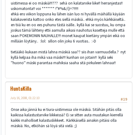
uistimessa ei oo mäskiä!!!??? sehä on kalatarvike liike!! herranjestas!!
uskomatonta!! voi ******* !"#%&/()=?!!!!!
ehkä ens viikon loppuna ku lähen isän luo ni hyvällä mäihällä käyään
kalakaverista kattoo onko etes siellä mäskiä.. ehkä myös kärkkäiseltä..
en tiiä ku en oo ees puhunu tästä isälle.. kyllä kai se suostuu, ku ompa
joskus tämä lähteny ettii aamulla aikasi nauhotus kasetteja mulle että
saan POKEMONIN NAUHALLE!!! monet kaupat kiertäny ympäri eikä oo
millään löytäny.. :lol: sillon olin joku 6 vuotias.. :-D
tietääkö kukaan mistä lahna mäskiä saa?? siis ihan varmuudella.? nyt
kyllä kelpaa iha mikä vaa mäski!!! kunhan on jotain!! kyllä seki
''huono'' mäski parantaa mahiksia saaha sitä pirkuleen lahnaa!!
HuntaKilla
July 16, 2008, 01:22:10
#19
Onse aika jännä ku ei tiura-uistimessa ole mäskiä. Sitähän pitäs olla
kaikissa kalastustarvike liikkeissä? Ei se sitten auta muutakun kierrellä
kaikki maholliset kalastusliikkeet.. Kärkkäisellä ainakin pitäisi olla
mäskiä. No, etköhän sä löyä sitä vielä. ;)