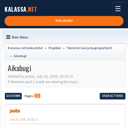
☰
KALASSA
.NET
KIRJAUDU
Main Menu
Kalassa.net keskustelut
Propilkki
Tekninen tuki ja bugiraportointi
►
►
Aikabugi
►
Aikabugi
Started by joohn, July 24, 2008, 18:18:15
0 Members and 1 Guest are viewing this topic.
GO DOWN
Pages
1
USER ACTIONS
joohn
July 24, 2008, 18:18:15