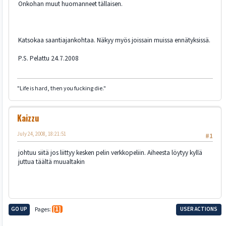
Onkohan muut huomanneet tällaisen.
Katsokaa saantiajankohtaa. Näkyy myös joissain muissa ennätyksissä.
P.S. Pelattu 24.7.2008
"Life is hard, then you fucking die."
Kaizzu
July 24, 2008, 18:21:51
#1
johtuu siitä jos liittyy kesken pelin verkkopeliin. Aiheesta löytyy kyllä
juttua täältä muualtakin
GO UP
Pages
1
USER ACTIONS