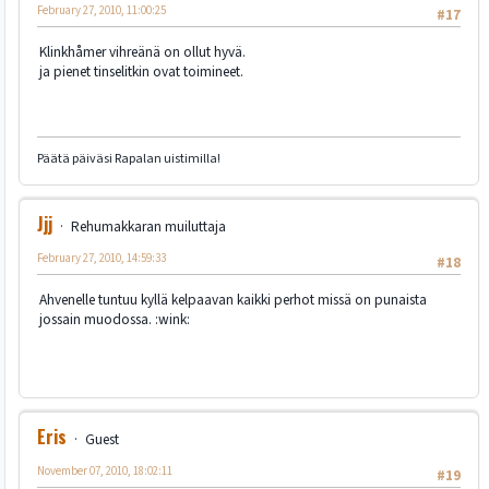
February 27, 2010, 11:00:25
#17
Klinkhåmer vihreänä on ollut hyvä.
ja pienet tinselitkin ovat toimineet.
Päätä päiväsi Rapalan uistimilla!
Jjj
Rehumakkaran muiluttaja
February 27, 2010, 14:59:33
#18
Ahvenelle tuntuu kyllä kelpaavan kaikki perhot missä on punaista
jossain muodossa. :wink:
Eris
Guest
November 07, 2010, 18:02:11
#19