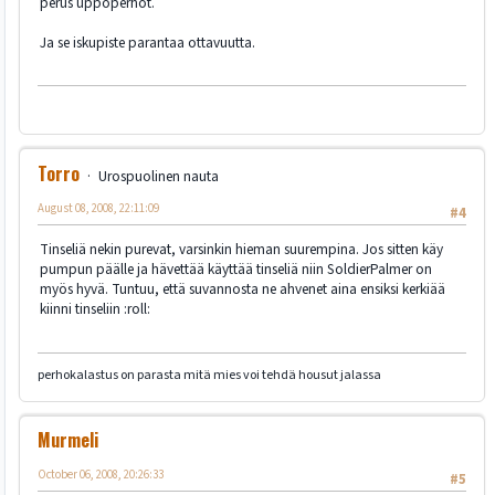
perus uppoperhot.
Ja se iskupiste parantaa ottavuutta.
Torro
Urospuolinen nauta
August 08, 2008, 22:11:09
#4
Tinseliä nekin purevat, varsinkin hieman suurempina. Jos sitten käy
pumpun päälle ja hävettää käyttää tinseliä niin SoldierPalmer on
myös hyvä. Tuntuu, että suvannosta ne ahvenet aina ensiksi kerkiää
kiinni tinseliin :roll:
perhokalastus on parasta mitä mies voi tehdä housut jalassa
Murmeli
October 06, 2008, 20:26:33
#5