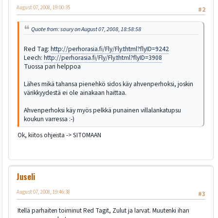
August 07, 2008, 19:00:35
#2
Quote from: saury on August 07, 2008, 18:58:58
Red Tag:
http://perhorasia.fi/Fly/Fly.thtml?flyID=9242
Leech:
http://perhorasia.fi/Fly/Fly.thtml?flyID=3908
Tuossa pari helppoa
Lähes mikä tahansa pienehkö sidos käy ahvenperhoksi, joskin
värikkyydestä ei ole ainakaan haittaa.
Ahvenperhoksi käy myös pelkkä punainen villalankatupsu
koukun varressa :-)
Ok, kiitos ohjeista -> SITOMAAN
Juseli
August 07, 2008, 19:46:38
#3
Itellä parhaiten toiminut Red Tagit, Zulut ja larvat. Muutenki ihan