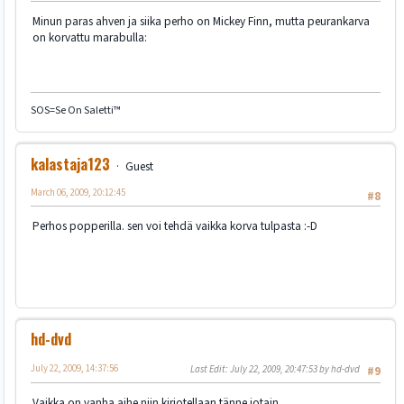
Minun paras ahven ja siika perho on Mickey Finn, mutta peurankarva
on korvattu marabulla:
SOS=Se On Saletti™
kalastaja123
Guest
March 06, 2009, 20:12:45
#8
Perhos popperilla. sen voi tehdä vaikka korva tulpasta :-D
hd-dvd
July 22, 2009, 14:37:56
Last Edit
: July 22, 2009, 20:47:53 by hd-dvd
#9
Vaikka on vanha aihe niin kirjotellaan tänne jotain.