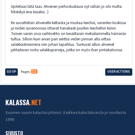
Upitetaas tätä taas. Ahvenen perhostuskausi nyt vähän jo ohi mutta
fiilistelyä ensi kesäksi. :)
Ite suosittelisin ahvenelle keltaista ja mustaa leechiä, varsinkin koskissa
ja niiden suvannoissa ottavat hanakasti juurikin leecheihin kiinni.
Toinen varsin oiva vaihtoehto on kesäiltaisin metsälammella hämärän
tultua. Silloin kuin aivan pari senttiä veden pinnan alla uittaa
salakkastreameria niin johan tapahtuu. Tuntuvat sillon ahvenet
jahtailevan noita salakkaparveja, jotka on myös ihan pintakalvossa.
GO UP
Pages
1
USER ACTIONS
KALASSA
.NET
Suomen suurin kalastusyhteisö. Kaikkea kalastuksesta jo vuodesta
1999.
SIVUSTO