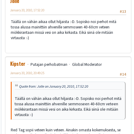
Jolle
January 20, 2010, 17:52:20
#13
Täällä on vähän aikaa ollut hiljaista :-D. Sopisko noi perhot mitä
tossa alussa mainittiin ahvenille semmoseen 40-60cm veteen
mökkirantaan missä vesi on aika kirkasta. Eikä siinä ole mitään
virtausta :-)
Kipster
Putajan perhobatman
Global Moderator
January 20, 2010, 20:49:25
#14
Quote from: Jolle on January 20, 2010, 17:52:20
Täällä on vähän aikaa ollut hiljaista :-D. Sopisko noi perhot mitä
tossa alussa mainittiin ahvenille semmoseen 40-60cm veteen
mökkirantaan missä vesi on aika kirkasta. Eikä siinä ole mitään
virtausta :-)
Red Tag sopii veteen kuin veteen. Ainakin omasta kokemuksesta, se