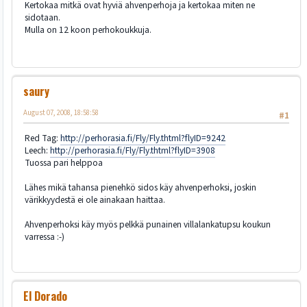
Kertokaa mitkä ovat hyviä ahvenperhoja ja kertokaa miten ne
sidotaan.
Mulla on 12 koon perhokoukkuja.
saury
August 07, 2008, 18:58:58
#1
Red Tag:
http://perhorasia.fi/Fly/Fly.thtml?flyID=9242
Leech:
http://perhorasia.fi/Fly/Fly.thtml?flyID=3908
Tuossa pari helppoa
Lähes mikä tahansa pienehkö sidos käy ahvenperhoksi, joskin
värikkyydestä ei ole ainakaan haittaa.
Ahvenperhoksi käy myös pelkkä punainen villalankatupsu koukun
varressa :-)
El Dorado