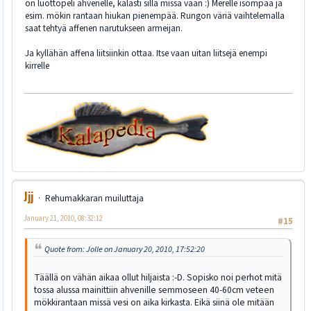
on luottopeli ahvenelle, kalasti sillä missä vaan :) Merelle isompaa ja
esim. mökin rantaan hiukan pienempää. Rungon väriä vaihtelemalla
saat tehtyä affenen narutukseen armeijan.
Ja kyllähän affena liitsiinkin ottaa. Itse vaan uitan liitsejä enempi
kirrelle
Jjj
Rehumakkaran muiluttaja
January 21, 2010, 08:32:12
#15
Quote from: Jolle on January 20, 2010, 17:52:20
Täällä on vähän aikaa ollut hiljaista :-D. Sopisko noi perhot mitä
tossa alussa mainittiin ahvenille semmoseen 40-60cm veteen
mökkirantaan missä vesi on aika kirkasta. Eikä siinä ole mitään