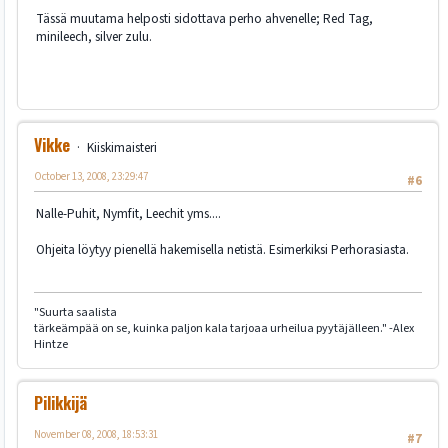
Tässä muutama helposti sidottava perho ahvenelle; Red Tag,
minileech, silver zulu.
Vikke
Kiiskimaisteri
October 13, 2008, 23:29:47
#6
Nalle-Puhit, Nymfit, Leechit yms....
Ohjeita löytyy pienellä hakemisella netistä. Esimerkiksi Perhorasiasta.
"Suurta saalista
tärkeämpää on se, kuinka paljon kala tarjoaa urheilua pyytäjälleen." -Alex
Hintze
Pilikkijä
November 08, 2008, 18:53:31
#7