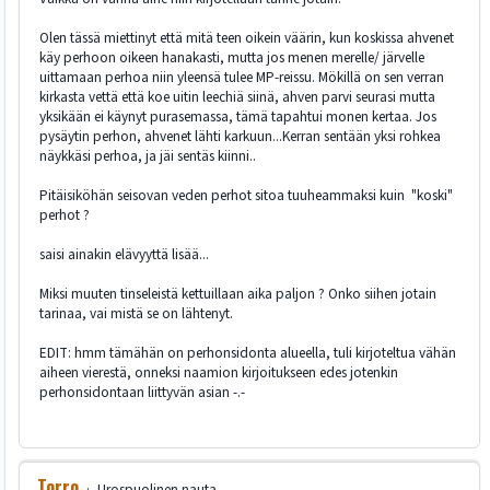
Olen tässä miettinyt että mitä teen oikein väärin, kun koskissa ahvenet
käy perhoon oikeen hanakasti, mutta jos menen merelle/ järvelle
uittamaan perhoa niin yleensä tulee MP-reissu. Mökillä on sen verran
kirkasta vettä että koe uitin leechiä siinä, ahven parvi seurasi mutta
yksikään ei käynyt purasemassa, tämä tapahtui monen kertaa. Jos
pysäytin perhon, ahvenet lähti karkuun...Kerran sentään yksi rohkea
näykkäsi perhoa, ja jäi sentäs kiinni..
Pitäisiköhän seisovan veden perhot sitoa tuuheammaksi kuin "koski"
perhot ?
saisi ainakin elävyyttä lisää...
Miksi muuten tinseleistä kettuillaan aika paljon ? Onko siihen jotain
tarinaa, vai mistä se on lähtenyt.
EDIT: hmm tämähän on perhonsidonta alueella, tuli kirjoteltua vähän
aiheen vierestä, onneksi naamion kirjoitukseen edes jotenkin
perhonsidontaan liittyvän asian -.-
Torro
Urospuolinen nauta