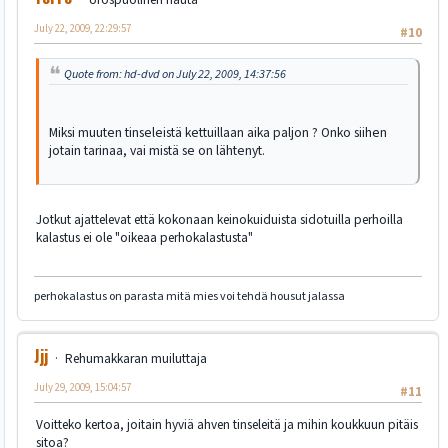
July 22, 2009, 22:29:57
#10
Quote from: hd-dvd on July 22, 2009, 14:37:56
Miksi muuten tinseleistä kettuillaan aika paljon ? Onko siihen
jotain tarinaa, vai mistä se on lähtenyt.
Jotkut ajattelevat että kokonaan keinokuiduista sidotuilla perhoilla
kalastus ei ole "oikeaa perhokalastusta"
perhokalastus on parasta mitä mies voi tehdä housut jalassa
Jjj
Rehumakkaran muiluttaja
July 29, 2009, 15:04:57
#11
Voitteko kertoa, joitain hyviä ahven tinseleitä ja mihin koukkuun pitäis
sitoa?