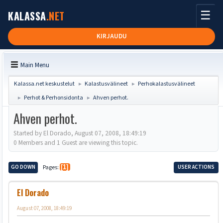
☰
KALASSA
.NET
KIRJAUDU
Main Menu
Kalassa.net keskustelut
Kalastusvälineet
Perhokalastusvälineet
►
►
Perhot & Perhonsidonta
Ahven perhot.
►
►
Ahven perhot.
Started by El Dorado, August 07, 2008, 18:49:19
0 Members and 1 Guest are viewing this topic.
GO DOWN
Pages
1
USER ACTIONS
El Dorado
August 07, 2008, 18:49:19