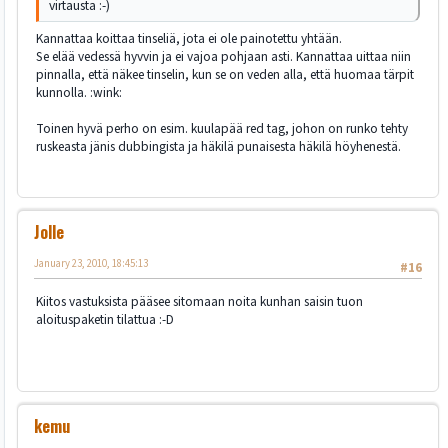
virtausta :-)
Kannattaa koittaa tinseliä, jota ei ole painotettu yhtään.
Se elää vedessä hyvvin ja ei vajoa pohjaan asti. Kannattaa uittaa niin
pinnalla, että näkee tinselin, kun se on veden alla, että huomaa tärpit
kunnolla. :wink:
Toinen hyvä perho on esim. kuulapää red tag, johon on runko tehty
ruskeasta jänis dubbingista ja häkilä punaisesta häkilä höyhenestä.
Jolle
January 23, 2010, 18:45:13
#16
Kiitos vastuksista pääsee sitomaan noita kunhan saisin tuon
aloituspaketin tilattua :-D
kemu