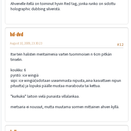
Ahvenelle itellä on toiminut hyvin Red tag, jonka runko on sidottu
holographic dubbing silveristä.
hd-dvd
August 10, 2009, 23:30:23
#12
Itse tein halisten meritaimenia varten tuommoisen n 6cm pitkän
tinselin.
koukku: 6
pyrstö: ice wingiä
siipi: ice wingiä(sidotaan useammasta nipusta,aina kasvattaen nipun
pituutta) ja lopuksi päälle mustaa marabouta tai kettua.
"kurkuksi" laitoin vielä punaista villalankaa.
mertsaria ei noussut, mutta muutama sormen mittainen ahven kyllä.