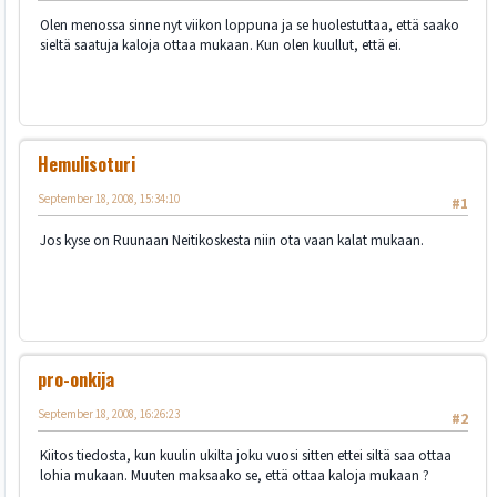
Olen menossa sinne nyt viikon loppuna ja se huolestuttaa, että saako
sieltä saatuja kaloja ottaa mukaan. Kun olen kuullut, että ei.
Hemulisoturi
September 18, 2008, 15:34:10
#1
Jos kyse on Ruunaan Neitikoskesta niin ota vaan kalat mukaan.
pro-onkija
September 18, 2008, 16:26:23
#2
Kiitos tiedosta, kun kuulin ukilta joku vuosi sitten ettei siltä saa ottaa
lohia mukaan. Muuten maksaako se, että ottaa kaloja mukaan ?