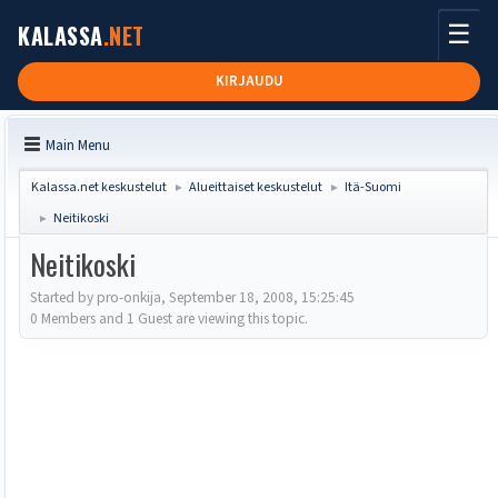
☰
KALASSA
.NET
KIRJAUDU
Main Menu
Kalassa.net keskustelut
Alueittaiset keskustelut
Itä-Suomi
►
►
Neitikoski
►
Neitikoski
Started by pro-onkija, September 18, 2008, 15:25:45
0 Members and 1 Guest are viewing this topic.