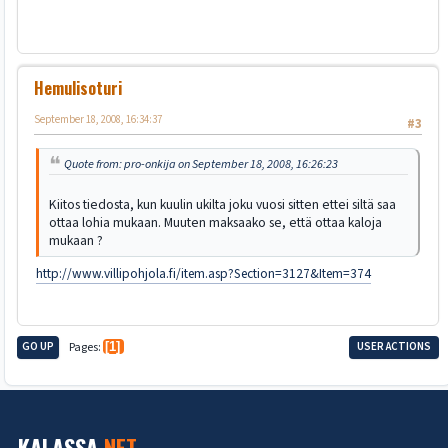
Hemulisoturi
September 18, 2008, 16:34:37
#3
Quote from: pro-onkija on September 18, 2008, 16:26:23
Kiitos tiedosta, kun kuulin ukilta joku vuosi sitten ettei siltä saa
ottaa lohia mukaan. Muuten maksaako se, että ottaa kaloja
mukaan ?
http://www.villipohjola.fi/item.asp?Section=3127&Item=374
GO UP
Pages
1
USER ACTIONS
KALASSA
.NET