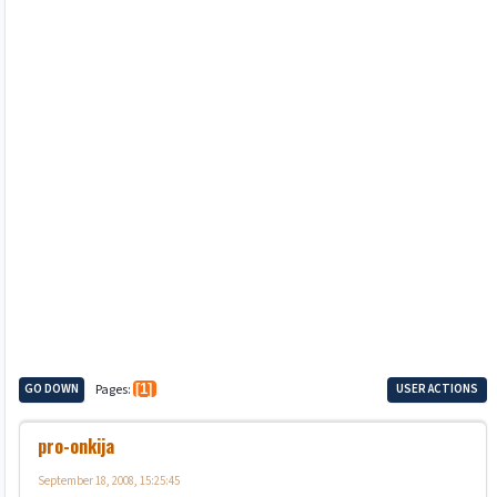
GO DOWN
Pages
1
USER ACTIONS
pro-onkija
September 18, 2008, 15:25:45