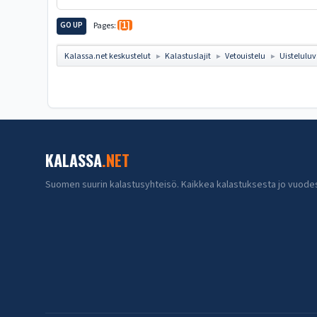
GO UP
Pages
1
Kalassa.net keskustelut
Kalastuslajit
Vetouistelu
Uisteluluv
►
►
►
KALASSA
.NET
Suomen suurin kalastusyhteisö. Kaikkea kalastuksesta jo vuode