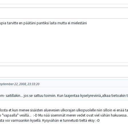
pia tarvitte en päätäni pantiksi laita mutta ei mielestäni
eptember 22, 2008, 23:33:20
- saitillakin... jos se sattuu toimiin. Kun laajentaa kyselyreviiriä,alkaa tietoakin
ulosta et kun menee sisäisten aluevesien ulkorajan ulkopuolelle niin silloin ei enää
apaalla" vesillä... :-D Mu nää sisemmät meren vedet ovat viel vähän hakusessa...
ta voi varmaankin kysellä. Kysyvähän ei tunnetusti tieltä eksy :-D