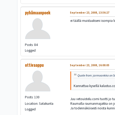
pyhämaanpoek
September 23, 2008, 13:56:27
ei täällä muistaakseni isompia lu
Posts: 84
Logged
ottivaappu
September 23, 2008, 16:08:05
Quote from: jarmoankka on S
Kannattaa kysellä kalastus.com
Posts: 130
Juu vetouistelu.comi tuotti jo t
Location: Satakunta
Raumalla raumanmajakka on jo "v
Ja todennäköisesti noista kunnis
Logged