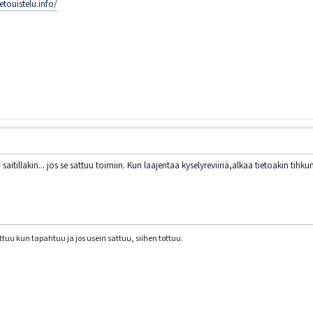
etouistelu.info/
aitillakin... jos se sattuu toimiin. Kun laajentaa kyselyreviiriä,alkaa tietoakin tihk
ttuu kun tapahtuu ja jos usein sattuu, siihen tottuu.