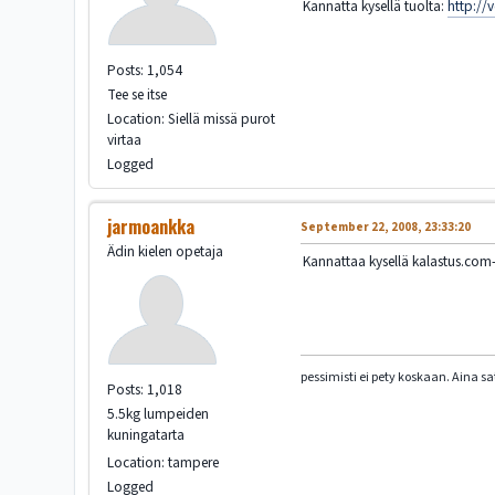
Kannatta kysellä tuolta:
http://v
Posts: 1,054
Tee se itse
Location: Siellä missä purot
virtaa
Logged
jarmoankka
September 22, 2008, 23:33:20
Ädin kielen opetaja
Kannattaa kysellä kalastus.com- s
pessimisti ei pety koskaan. Aina sa
Posts: 1,018
5.5kg lumpeiden
kuningatarta
Location: tampere
Logged