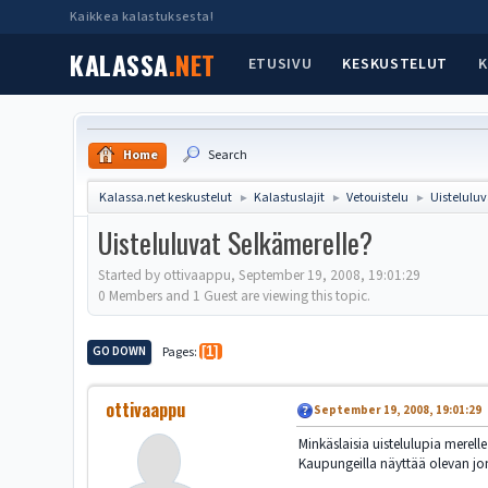
Kaikkea kalastuksesta!
KALASSA
.NET
ETUSIVU
KESKUSTELUT
K
Home
Search
Kalassa.net keskustelut
Kalastuslajit
Vetouistelu
Uisteluluv
►
►
►
Uisteluluvat Selkämerelle?
Started by ottivaappu, September 19, 2008, 19:01:29
0 Members and 1 Guest are viewing this topic.
GO DOWN
Pages
1
ottivaappu
September 19, 2008, 19:01:29
Minkäslaisia uistelulupia merelle
Kaupungeilla näyttää olevan jon