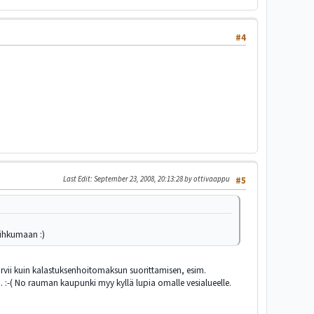
#4
Last Edit
: September 23, 2008, 20:13:28 by ottivaappu
#5
 tihkumaan :)
 tarvii kuin kalastuksenhoitomaksun suorittamisen, esim.
 :-( No rauman kaupunki myy kyllä lupia omalle vesialueelle.