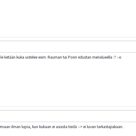
 ole ketään kuka uistelee esim. Rauman tai Porin edustan merialueella :? :-o
elemaan ilman lupia, kun kukaan ei asiasta tiedä --> ei luvan tarkastajiakaan.