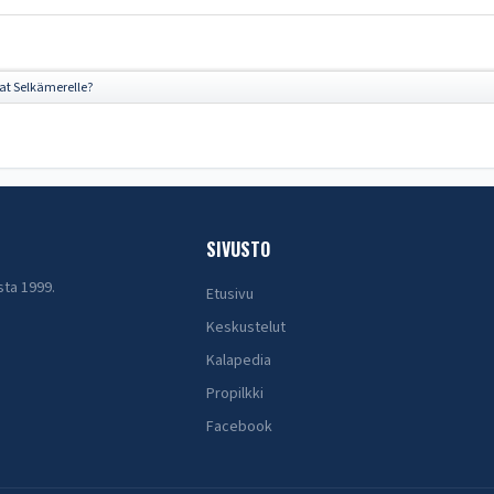
at Selkämerelle?
SIVUSTO
sta 1999.
Etusivu
Keskustelut
Kalapedia
Propilkki
Facebook