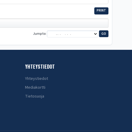
PRINT
Jump to
YHTEYSTIEDOT
Yhteystiedot
Mediakortti
Tietosuoja