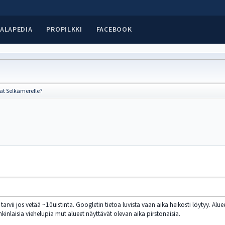
ALAPEDIA
PROPILKKI
FACEBOOK
at Selkämerelle?
 tarvii jos vetää ~10uistinta. Googletin tietoa luvista vaan aika heikosti löytyy. Al
kinlaisia viehelupia mut alueet näyttävät olevan aika pirstonaisia.