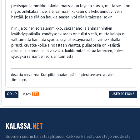
pentsojan lammikko eskolanmäessä on täynnä sorsia, mutta siellä on
myös onkikalaa... siellä ei varmaan kukaan ole kehdannut virveliä
heittää. jos siellä on haukia seassa, voi olla lutakossa isokin.
niin, ja toinen sorsalammikko, saksanaholla ahlmannintien
levähdyspaikalla. ennätysonkisaalis on tullut sieltä, mutta kaloja ei
välttämättä kannata syödä. säyneitä/säynäviä tuli viime keikalla
pirusti. kevätkeikoille ainoastaan varattu, pullasorsia on kesästä
alkaen enemmän kuin vaivaksi. kaikki mitä heittää lampeen, tulee
syödyksi samantien sorsien toimesta.
Yks asia on varma: Kun pilkkihaalarit päällä pierasee sen saa aina
silmilleen.
GO UP
Pages
1
USER ACTIONS
KALASSA
.NET
Suomen suurin kalastusyhteisö. Kaikkea kalastuksesta jo vuodesta