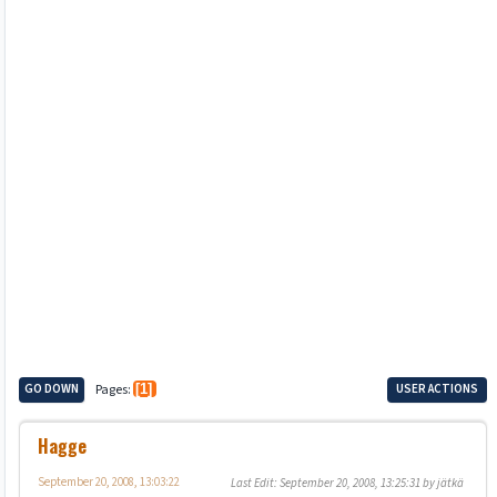
GO DOWN
Pages
1
USER ACTIONS
Hagge
September 20, 2008, 13:03:22
Last Edit
: September 20, 2008, 13:25:31 by jätkä