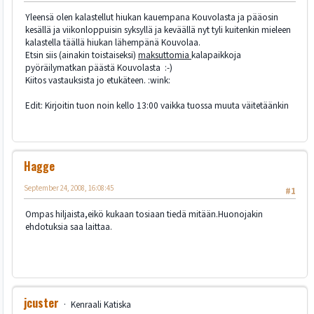
Yleensä olen kalastellut hiukan kauempana Kouvolasta ja pääosin
kesällä ja viikonloppuisin syksyllä ja keväällä nyt tyli kuitenkin mieleen
kalastella täällä hiukan lähempänä Kouvolaa.
Etsin siis (ainakin toistaiseksi)
maksuttomia
kalapaikkoja
pyöräilymatkan päästä Kouvolasta :-)
Kiitos vastauksista jo etukäteen. :wink:
Edit: Kirjoitin tuon noin kello 13:00 vaikka tuossa muuta väitetäänkin
Hagge
September 24, 2008, 16:08:45
#1
Ompas hiljaista,eikö kukaan tosiaan tiedä mitään.Huonojakin
ehdotuksia saa laittaa.
jcuster
Kenraali Katiska