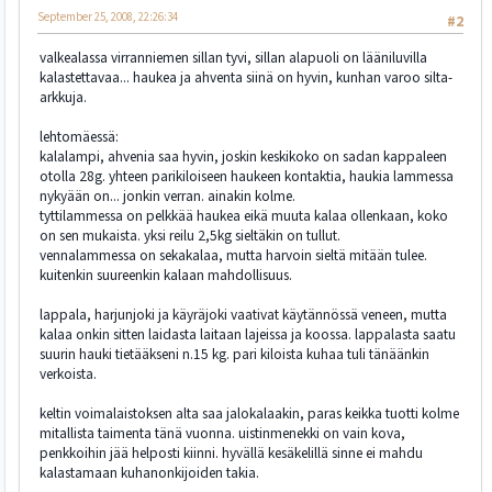
September 25, 2008, 22:26:34
#2
valkealassa virranniemen sillan tyvi, sillan alapuoli on lääniluvilla
kalastettavaa... haukea ja ahventa siinä on hyvin, kunhan varoo silta-
arkkuja.
lehtomäessä:
kalalampi, ahvenia saa hyvin, joskin keskikoko on sadan kappaleen
otolla 28g. yhteen parikiloiseen haukeen kontaktia, haukia lammessa
nykyään on... jonkin verran. ainakin kolme.
tyttilammessa on pelkkää haukea eikä muuta kalaa ollenkaan, koko
on sen mukaista. yksi reilu 2,5kg sieltäkin on tullut.
vennalammessa on sekakalaa, mutta harvoin sieltä mitään tulee.
kuitenkin suureenkin kalaan mahdollisuus.
lappala, harjunjoki ja käyräjoki vaativat käytännössä veneen, mutta
kalaa onkin sitten laidasta laitaan lajeissa ja koossa. lappalasta saatu
suurin hauki tietääkseni n.15 kg. pari kiloista kuhaa tuli tänäänkin
verkoista.
keltin voimalaistoksen alta saa jalokalaakin, paras keikka tuotti kolme
mitallista taimenta tänä vuonna. uistinmenekki on vain kova,
penkkoihin jää helposti kiinni. hyvällä kesäkelillä sinne ei mahdu
kalastamaan kuhanonkijoiden takia.