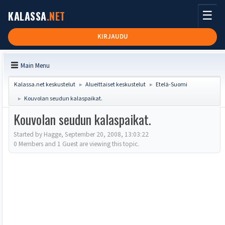
☰
KALASSA
.NET
KIRJAUDU
Main Menu
Kalassa.net keskustelut
Alueittaiset keskustelut
Etelä-Suomi
►
►
Kouvolan seudun kalaspaikat.
►
Kouvolan seudun kalaspaikat.
Started by Hagge, September 20, 2008, 13:03:22
0 Members and 1 Guest are viewing this topic.