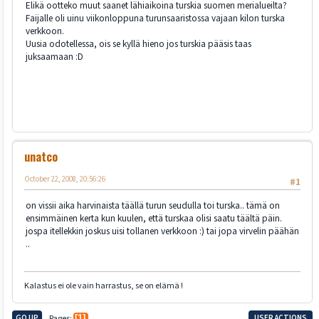
Elikä ootteko muut saanet lähiaikoina turskia suomen merialueilta?
Faijalle oli uinu viikonloppuna turunsaaristossa vajaan kilon turska
verkkoon.
Uusia odotellessa, ois se kyllä hieno jos turskia pääsis taas
juksaamaan :D
unatco
October 22, 2008, 20:56:26
#1
on vissii aika harvinaista täällä turun seudulla toi turska.. tämä on
ensimmäinen kerta kun kuulen, että turskaa olisi saatu täältä päin.
jospa itellekkin joskus uisi tollanen verkkoon :) tai jopa virvelin päähän
..
Kalastus ei ole vain harrastus, se on elämä !
GO UP
Pages
1
USER ACTIONS