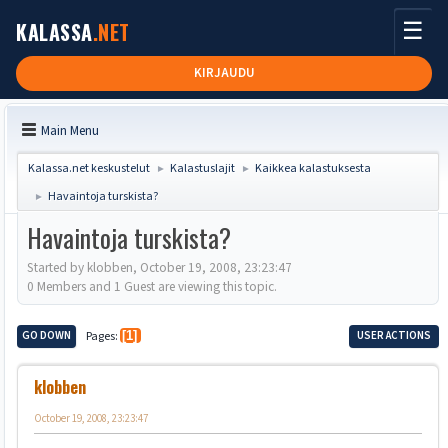
☰
KALASSA
.NET
KIRJAUDU
Main Menu
Kalassa.net keskustelut
Kalastuslajit
Kaikkea kalastuksesta
►
►
Havaintoja turskista?
►
Havaintoja turskista?
Started by klobben, October 19, 2008, 23:23:47
0 Members and 1 Guest are viewing this topic.
GO DOWN
Pages
1
USER ACTIONS
klobben
October 19, 2008, 23:23:47