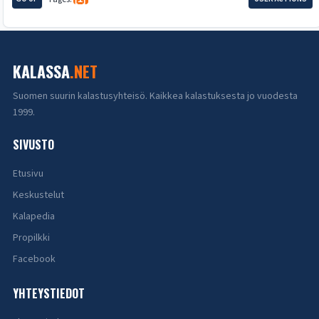
KALASSA
.NET
Suomen suurin kalastusyhteisö. Kaikkea kalastuksesta jo vuodesta
1999.
SIVUSTO
Etusivu
Keskustelut
Kalapedia
Propilkki
Facebook
YHTEYSTIEDOT