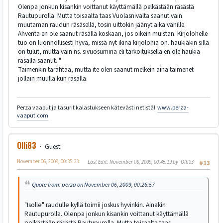
Olenpa jonkun kisankin voittanut käyttämällä pelkästään räsästä
Rautupurolla. Mutta toisaalta taas Vuolasnivalta saanut vain
muutaman raudun räsäsellä, tosin uittokin jäänyt aika vähille.
Ahventa en ole saanut räsällä koskaan, jos oikein muistan. Kirjolohelle
tuo on luonnollisesti hyvä, missä nyt ikinä kirjolohia on. haukiakin sillä
on tulut, mutta vain ns. sivuosumina eli tarkoituksella en ole haukia
räsällä saanut. "
Taimenkin tärähtää, mutta ite olen saanut melkein aina taimenet
jollain muulla kun räsällä.
Perza vaaput ja tasurit kalastukseen kätevästi netistä!
www.perza-
vaaput.com
Olli83
Guest
November 06, 2009, 00:35:33
Last Edit
: November 06, 2009, 00:45:19 by -Olli83-
#13
Quote from: perza on November 06, 2009, 00:26:57
"Isolle" raudulle kyllä toimii joskus hyvinkin. Ainakin
Rautupurolla. Olenpa jonkun kisankin voittanut käyttämällä
pelkästään räsästä Rautupurolla. Mutta toisaalta taas