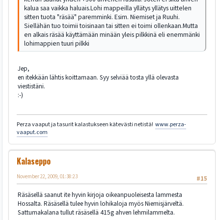
kalua saa vaikka haluais.Lohi mappeilla yllätys yllätys uittelen
sitten tuota "räsää" paremminki. Esim. Niemiset ja Ruuhi.
Siellähän tuo toimii toisinaan tai sitten ei toimi ollenkaan.Mutta
en alkais räsää käyttämään minään yleis pilkkinä eli enemmänki
lohimappien tuuri pilkki
Jep,
en itekkään lähtis koittamaan. Syy selviää tosta yllä olevasta
viestistäni.
:-)
Perza vaaput ja tasurit kalastukseen kätevästi netistä!
www.perza-
vaaput.com
Kalaseppo
November 22, 2009, 01:38:23
#15
Räsäsellä saanut ite hyvin kirjoja oikeanpuoleisesta lammesta
Hossalta. Räsäsellä tulee hyvin lohikaloja myös Niemisjärveltä.
Sattumakalana tullut räsäsellä 415g ahven lehmilammelta.