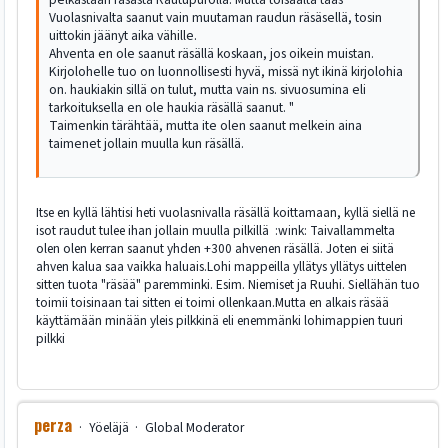
Vuolasnivalta saanut vain muutaman raudun räsäsellä, tosin
uittokin jäänyt aika vähille.
Ahventa en ole saanut räsällä koskaan, jos oikein muistan.
Kirjolohelle tuo on luonnollisesti hyvä, missä nyt ikinä kirjolohia
on. haukiakin sillä on tulut, mutta vain ns. sivuosumina eli
tarkoituksella en ole haukia räsällä saanut. "
Taimenkin tärähtää, mutta ite olen saanut melkein aina
taimenet jollain muulla kun räsällä.
Itse en kyllä lähtisi heti vuolasnivalla räsällä koittamaan, kyllä siellä ne
isot raudut tulee ihan jollain muulla pilkillä :wink: Taivallammelta
olen olen kerran saanut yhden +300 ahvenen räsällä. Joten ei siitä
ahven kalua saa vaikka haluais.Lohi mappeilla yllätys yllätys uittelen
sitten tuota "räsää" paremminki. Esim. Niemiset ja Ruuhi. Siellähän tuo
toimii toisinaan tai sitten ei toimi ollenkaan.Mutta en alkais räsää
käyttämään minään yleis pilkkinä eli enemmänki lohimappien tuuri
pilkki
perza
Yöeläjä
Global Moderator