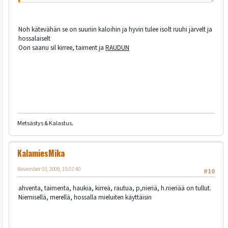
Noh kätevähän se on suuriin kaloihin ja hyvin tulee isolt ruuhi järvelt ja
hossalaiselt
Oon saanu sil kirree, taiment ja
RAUDUN
Metsästys & Kalastus.
KalamiesMika
November 03, 2009, 15:07:40
#10
ahventa, taimenta, haukia, kirreä, rautua, p,nieriä, h.nieriää on tullut.
Niemisellä, merellä, hossalla mieluiten käyttäisin