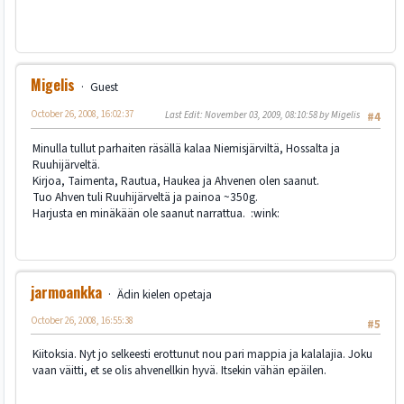
Migelis
Guest
October 26, 2008, 16:02:37
Last Edit
: November 03, 2009, 08:10:58 by Migelis
#4
Minulla tullut parhaiten räsällä kalaa Niemisjärviltä, Hossalta ja
Ruuhijärveltä.
Kirjoa, Taimenta, Rautua, Haukea ja Ahvenen olen saanut.
Tuo Ahven tuli Ruuhijärveltä ja painoa ~350g.
Harjusta en minäkään ole saanut narrattua. :wink:
jarmoankka
Ädin kielen opetaja
October 26, 2008, 16:55:38
#5
Kiitoksia. Nyt jo selkeesti erottunut nou pari mappia ja kalalajia. Joku
vaan väitti, et se olis ahvenellkin hyvä. Itsekin vähän epäilen.