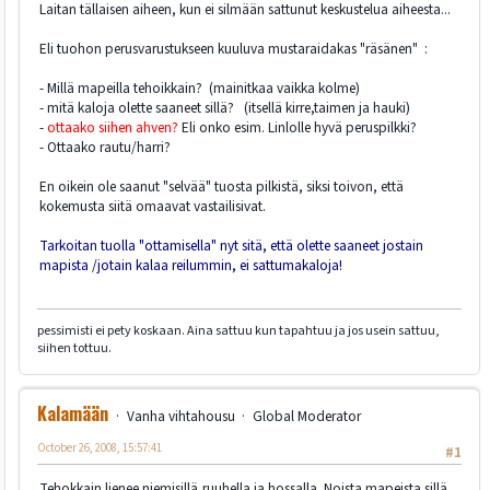
Laitan tällaisen aiheen, kun ei silmään sattunut keskustelua aiheesta...
Eli tuohon perusvarustukseen kuuluva mustaraidakas "räsänen" :
- Millä mapeilla tehoikkain? (mainitkaa vaikka kolme)
- mitä kaloja olette saaneet sillä? (itsellä kirre,taimen ja hauki)
-
ottaako siihen ahven?
Eli onko esim. Linlolle hyvä peruspilkki?
- Ottaako rautu/harri?
En oikein ole saanut "selvää" tuosta pilkistä, siksi toivon, että
kokemusta siitä omaavat vastailisivat.
Tarkoitan tuolla "ottamisella" nyt sitä, että olette saaneet jostain
mapista /jotain kalaa reilummin, ei sattumakaloja!
pessimisti ei pety koskaan. Aina sattuu kun tapahtuu ja jos usein sattuu,
siihen tottuu.
Kalamään
Vanha vihtahousu
Global Moderator
October 26, 2008, 15:57:41
#1
Tehokkain lienee niemisillä,ruuhella ja hossalla. Noista mapeista sillä