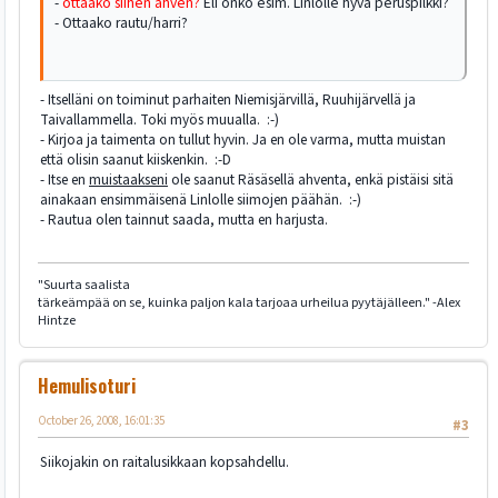
-
ottaako siihen ahven?
Eli onko esim. Linlolle hyvä peruspilkki?
- Ottaako rautu/harri?
- Itselläni on toiminut parhaiten Niemisjärvillä, Ruuhijärvellä ja
Taivallammella. Toki myös muualla. :-)
- Kirjoa ja taimenta on tullut hyvin. Ja en ole varma, mutta muistan
että olisin saanut kiiskenkin. :-D
- Itse en
muistaakseni
ole saanut Räsäsellä ahventa, enkä pistäisi sitä
ainakaan ensimmäisenä Linlolle siimojen päähän. :-)
- Rautua olen tainnut saada, mutta en harjusta.
"Suurta saalista
tärkeämpää on se, kuinka paljon kala tarjoaa urheilua pyytäjälleen." -Alex
Hintze
Hemulisoturi
October 26, 2008, 16:01:35
#3
Siikojakin on raitalusikkaan kopsahdellu.