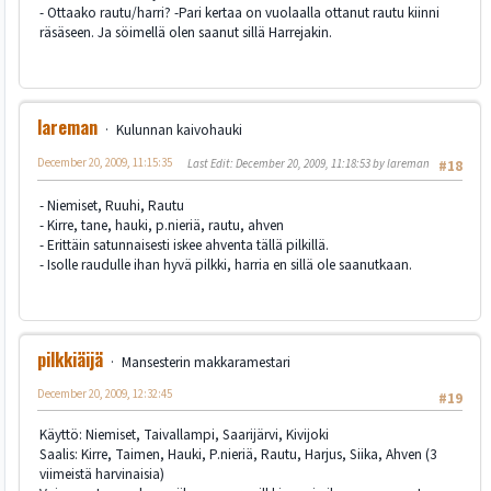
- Ottaako rautu/harri? -Pari kertaa on vuolaalla ottanut rautu kiinni
räsäseen. Ja söimellä olen saanut sillä Harrejakin.
lareman
Kulunnan kaivohauki
December 20, 2009, 11:15:35
Last Edit
: December 20, 2009, 11:18:53 by lareman
#18
- Niemiset, Ruuhi, Rautu
- Kirre, tane, hauki, p.nieriä, rautu, ahven
- Erittäin satunnaisesti iskee ahventa tällä pilkillä.
- Isolle raudulle ihan hyvä pilkki, harria en sillä ole saanutkaan.
pilkkiäijä
Mansesterin makkaramestari
December 20, 2009, 12:32:45
#19
Käyttö: Niemiset, Taivallampi, Saarijärvi, Kivijoki
Saalis: Kirre, Taimen, Hauki, P.nieriä, Rautu, Harjus, Siika, Ahven (3
viimeistä harvinaisia)