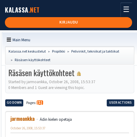
☰
KALASSA
.NET
KIRJAUDU
Main Menu
Kalassa.net keskustelut
Propilkki
Pelivinkit, tekniikat ja taktiikat
►
►
Räsäsen käyttökohteet
►
Räsäsen käyttökohteet
Started by jarmoankka, October 26, 2008, 15:53:37
0 Members and 1 Guest are viewing this topic.
GO DOWN
Pages
1
USER ACTIONS
jarmoankka
Ädin kielen opetaja
October 26, 2008, 15:53:37