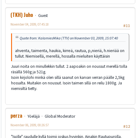
(TKH) Juho
Guest
November 04, 2009, 07:45:18
#11
Quote from: KalamiesMika (TTV) on November 03, 2009, 15:07:40
ahventa, taimenta, haukia, kirreä, rautua, p,nieriä, h.nieriää on
tullut. Niemisellä, merellä, hossalla mieluiten käyttäisin
Juuri noita on minullekkin tullut. 2 aapoakin on noussut merellä tolla
räsällä 560g ja 521g.
Isoin kirjolohi minkä olen sillä saanut on karvan verran päälle 2,5kg
hossalta. Muitakin on noussut. Isoin taimen sillä on reilu 1800g. Ja
niemisiltä tietty.
perza
Yöeläjä
Global Moderator
November 06, 2009, 00:26:57
#12
"Isolle" raudulle kyllä toimii joskus hyvinkin. Ainakin Rautupurolla.