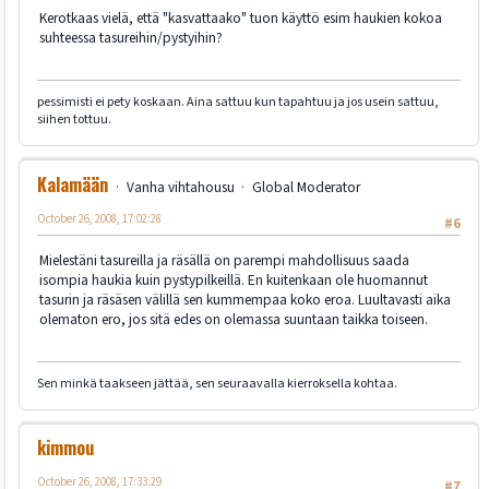
Kerotkaas vielä, että "kasvattaako" tuon käyttö esim haukien kokoa
suhteessa tasureihin/pystyihin?
pessimisti ei pety koskaan. Aina sattuu kun tapahtuu ja jos usein sattuu,
siihen tottuu.
Kalamään
Vanha vihtahousu
Global Moderator
October 26, 2008, 17:02:28
#6
Mielestäni tasureilla ja räsällä on parempi mahdollisuus saada
isompia haukia kuin pystypilkeillä. En kuitenkaan ole huomannut
tasurin ja räsäsen välillä sen kummempaa koko eroa. Luultavasti aika
olematon ero, jos sitä edes on olemassa suuntaan taikka toiseen.
Sen minkä taakseen jättää, sen seuraavalla kierroksella kohtaa.
kimmou
October 26, 2008, 17:33:29
#7