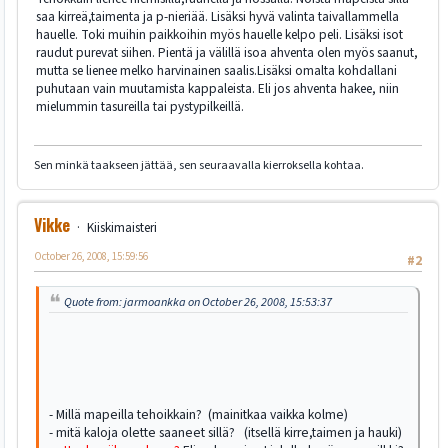
saa kirreä,taimenta ja p-nieriää. Lisäksi hyvä valinta taivallammella
hauelle. Toki muihin paikkoihin myös hauelle kelpo peli. Lisäksi isot
raudut purevat siihen. Pientä ja välillä isoa ahventa olen myös saanut,
mutta se lienee melko harvinainen saalis.Lisäksi omalta kohdallani
puhutaan vain muutamista kappaleista. Eli jos ahventa hakee, niin
mielummin tasureilla tai pystypilkeillä.
Sen minkä taakseen jättää, sen seuraavalla kierroksella kohtaa.
Vikke
Kiiskimaisteri
October 26, 2008, 15:59:56
#2
Quote from: jarmoankka on October 26, 2008, 15:53:37
- Millä mapeilla tehoikkain? (mainitkaa vaikka kolme)
- mitä kaloja olette saaneet sillä? (itsellä kirre,taimen ja hauki)