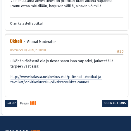
Vain muutama ahven siihen on propilkki urani aikana napannut
Rautu ottaa mielellään, harjuskin välillä, ainakin Söimillä.
Olen kalastelijapoika!
Qkkeli
Global Moderator
December 20, 2009, 23:01:18
#20
Eiköhän räsäsestä ole jo tietoa saatu ihan tarpeeksi, jatkot täällä
tarpeen vaatiessa:
http://www.kalassa.net/keskustelut/pelivinkit-tekniikat-ja-
taktiikat/vinkitkeskustelu-pilkeistatoukista-tanne!/
GO UP
Pages
1
USER ACTIONS