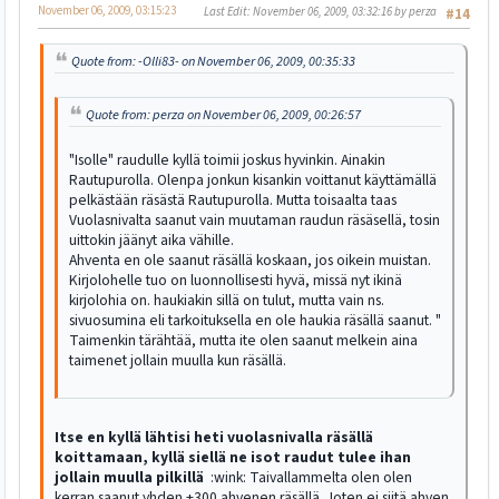
November 06, 2009, 03:15:23
Last Edit
: November 06, 2009, 03:32:16 by perza
#14
Quote from: -Olli83- on November 06, 2009, 00:35:33
Quote from: perza on November 06, 2009, 00:26:57
"Isolle" raudulle kyllä toimii joskus hyvinkin. Ainakin
Rautupurolla. Olenpa jonkun kisankin voittanut käyttämällä
pelkästään räsästä Rautupurolla. Mutta toisaalta taas
Vuolasnivalta saanut vain muutaman raudun räsäsellä, tosin
uittokin jäänyt aika vähille.
Ahventa en ole saanut räsällä koskaan, jos oikein muistan.
Kirjolohelle tuo on luonnollisesti hyvä, missä nyt ikinä
kirjolohia on. haukiakin sillä on tulut, mutta vain ns.
sivuosumina eli tarkoituksella en ole haukia räsällä saanut. "
Taimenkin tärähtää, mutta ite olen saanut melkein aina
taimenet jollain muulla kun räsällä.
Itse en kyllä lähtisi heti vuolasnivalla räsällä
koittamaan, kyllä siellä ne isot raudut tulee ihan
jollain muulla pilkillä
:wink: Taivallammelta olen olen
kerran saanut yhden +300 ahvenen räsällä. Joten ei siitä ahven