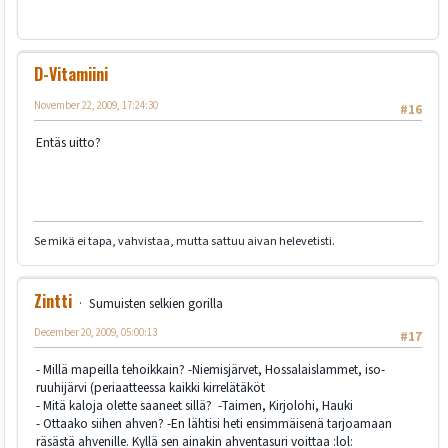
D-Vitamiini
November 22, 2009, 17:24:30
#16
Entäs uitto?
Se mikä ei tapa, vahvistaa, mutta sattuu aivan helevetisti.
Zintti
Sumuisten selkien gorilla
December 20, 2009, 05:00:13
#17
- Millä mapeilla tehoikkain? -Niemisjärvet, Hossalaislammet, iso-
ruuhijärvi (periaatteessa kaikki kirrelätäköt
- Mitä kaloja olette saaneet sillä? -Taimen, Kirjolohi, Hauki
- Ottaako siihen ahven? -En lähtisi heti ensimmäisenä tarjoamaan
räsästä ahvenille. Kyllä sen ainakin ahventasuri voittaa :lol: