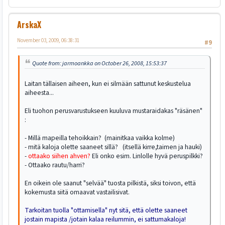
ArskaX
November 03, 2009, 06:38:31
#9
Quote from: jarmoankka on October 26, 2008, 15:53:37
Laitan tällaisen aiheen, kun ei silmään sattunut keskustelua
aiheesta...
Eli tuohon perusvarustukseen kuuluva mustaraidakas "räsänen"
:
- Millä mapeilla tehoikkain? (mainitkaa vaikka kolme)
- mitä kaloja olette saaneet sillä? (itsellä kirre,taimen ja hauki)
-
ottaako siihen ahven?
Eli onko esim. Linlolle hyvä peruspilkki?
- Ottaako rautu/harri?
En oikein ole saanut "selvää" tuosta pilkistä, siksi toivon, että
kokemusta siitä omaavat vastailisivat.
Tarkoitan tuolla "ottamisella" nyt sitä, että olette saaneet
jostain mapista /jotain kalaa reilummin, ei sattumakaloja!