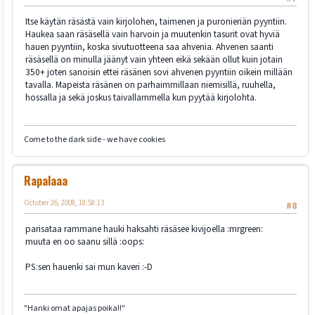
Itse käytän räsästä vain kirjolohen, taimenen ja puronieriän pyyntiin.
Haukea saan räsäsellä vain harvoin ja muutenkin tasurit ovat hyviä
hauen pyyntiin, koska sivutuotteena saa ahvenia. Ahvenen saanti
räsäsellä on minulla jäänyt vain yhteen eikä sekään ollut kuin jotain
350+ joten sanoisin ettei räsänen sovi ahvenen pyyntiin oikein millään
tavalla. Mapeista räsänen on parhaimmillaan niemisillä, ruuhella,
hossalla ja sekä joskus taivallammella kun pyytää kirjolohta.
Come to the dark side - we have cookies
Rapalaaa
October 26, 2008, 18:58:13
#8
parisataa rammane hauki haksahti räsäsee kivijoella :mrgreen:
muuta en oo saanu sillä :oops:
PS:sen hauenki sai mun kaveri :-D
"Hanki omat apajas poika!!"