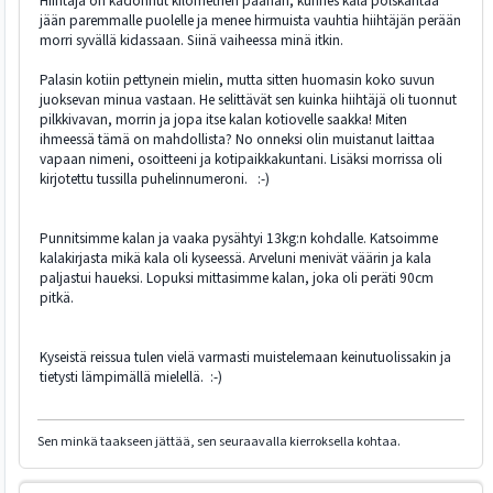
Hiihtäjä on kadonnut kilometrien päähän, kunnes kala polskahtaa
jään paremmalle puolelle ja menee hirmuista vauhtia hiihtäjän perään
morri syvällä kidassaan. Siinä vaiheessa minä itkin.
Palasin kotiin pettynein mielin, mutta sitten huomasin koko suvun
juoksevan minua vastaan. He selittävät sen kuinka hiihtäjä oli tuonnut
pilkkivavan, morrin ja jopa itse kalan kotiovelle saakka! Miten
ihmeessä tämä on mahdollista? No onneksi olin muistanut laittaa
vapaan nimeni, osoitteeni ja kotipaikkakuntani. Lisäksi morrissa oli
kirjotettu tussilla puhelinnumeroni. :-)
Punnitsimme kalan ja vaaka pysähtyi 13kg:n kohdalle. Katsoimme
kalakirjasta mikä kala oli kyseessä. Arveluni menivät väärin ja kala
paljastui haueksi. Lopuksi mittasimme kalan, joka oli peräti 90cm
pitkä.
Kyseistä reissua tulen vielä varmasti muistelemaan keinutuolissakin ja
tietysti lämpimällä mielellä. :-)
Sen minkä taakseen jättää, sen seuraavalla kierroksella kohtaa.