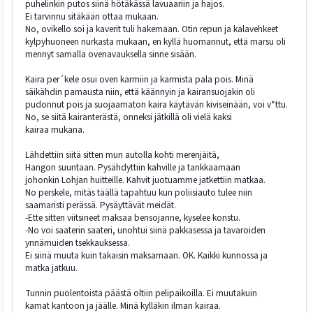
puhelinkin putos siinä hötäkässä lavuaariin ja hajos.
Ei tarvinnu sitäkään ottaa mukaan.
No, ovikello soi ja kaverit tuli hakemaan. Otin repun ja kalavehkeet
kylpyhuoneen nurkasta mukaan, en kyllä huomannut, että marsu oli
mennyt samalla ovenavauksella sinne sisään.
Kaira per´kele osui oven karmiin ja karmista pala pois. Minä
säikähdin pamausta niin, että käännyin ja kairansuojakin oli
pudonnut pois ja suojaamaton kaira käytävän kiviseinään, voi v*ttu.
No, se siitä kairanterästä, onneksi jätkillä oli vielä kaksi
kairaa mukana.
Lähdettiin siitä sitten mun autolla kohti merenjäitä,
Hangon suuntaan. Pysähdyttiin kahville ja tankkaamaan
johonkin Lohjan huitteille. Kahvit juotuamme jatkettiin matkaa.
No perskele, mitäs täällä tapahtuu kun poliisiauto tulee niin
saamaristi perässä. Pysäyttävät meidät.
-Ette sitten viitsineet maksaa bensojanne, kyselee konstu.
-No voi saaterin saateri, unohtui siinä pakkasessa ja tavaroiden
ynnämuiden tsekkauksessa.
Ei siinä muuta kuin takaisin maksamaan. OK. Kaikki kunnossa ja
matka jatkuu.
Tunnin puolentoista päästä oltiin pelipaikoilla. Ei muutakuin
kamat kantoon ja jäälle. Minä kylläkin ilman kairaa.