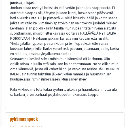
jumissa ja lujasti.
Jonkun aikaa revittyä hoksasin että vedän jalan ulos saappaasta. Ei
auttanut. Saapas oli jäätynyt jalkaan kiinni, koska sinne pääs vettä
heti alkureissusta. Oli jo pimeetä ku vielä kituutin jäällä ja koitin saaha
jalkaa irti railosta. Vimeinen epätoivoinen vaihtoehto juolahti mieleen.
Leikkaan jalan poikki kairan terällä. Kun rupesin tätä hirveää ajatusta
suorittamaan, muistin ettei kairassa oo terää.
HÄLLÄVÄLIÄ
NYT JALKA
POIKKI VAAN!!! Hakkasin jalkaan kairalla niin kauvan että rusahti.
Yhellä jalalla hyppien pääsin kotiin ja tein lupauksen etten enää
koskaan lähe pilkille. Kaikki varusteetki jouvuin jättämään jäälle, koska
en niitä ois jaksanu yksjalkasena kantaa.
Seuraavana kesänä selvis mihin mun kännykkä oli kadonnu. Olin
onkikisoissa ja luulin että sain ison kalan tarttumaan. No se olikin mun
oma kännykkä, jossa oli verkot kiinni ja verkoissa reuhto JÄTTIMÄINEN
KALA! Sain tunnin taistelun jälkeen kalan rannalle ja huomasin sen
huulipielessä 7cm helmi-räsäsen. Mun särkivieheen.
Kaks viikkoo me tota kalaa syötiin lusikoilla ja haarukoilla, mutta silti
se karkasi ja vei parhaat pöytähopeat mukanaan. Loppu.
pyhämaanpoek