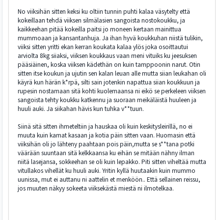
No viiksihän sitten keksi ku oltiin tunnin puhti kalaa väsytelty että
kokeillaan tehdä viiksen silmälasien sangoista nostokoukku, ja
kaikkeehan pitää kokeilla paitsi jo moneen kertaan mainittua
mummoaan ja kansantanhuja. Ja ihan hyvä koukkuhan niistä tulikin,
viiksi sitten yritti ekan kerran koukata kalaa ylös joka osoittautui
arviolta 8kg siiaksi, viiksen koukkaus vaan meni vituiks ku jeesuksen
pääsiäinen, koska viiksen kädethän on kuin tamppoonin narut. Otin
sitten itse koukun ja ujutin sen kalan leuan alle mutta siian leukahan oli
käyrä kun härän k*rpä, silti sain jotenkin napattua siian koukkuun ja
rupesin nostamaan sitä kohti kuolemaansa ni eikö se perkeleen viiksen
sangoista tehty koukku katkennu ja suoraan meikäläistä huuleen ja
huuli auki. Ja siikahan hävis kun tuhka v**tuun.
Siinä sitä sitten ihmeteltiin ja hauskaa oli kuin keskitysleirillä, no ei
muuta kuin kamat kasaan ja kotia päin sitten vaan. Huomasin että
viiksihän oli jo lähteny paahtaan pois päin,mutta se s**tana potki
väärään suuntaan sitä kelkkaansa ku eihän se mitään nähny ilman
niitä lasejansa, sokkeehan se oli kuin lepakko. Piti sitten viheltää mutta
vitullakos vihellät ku huuli auki. Yritin kyllä huutaakin kuin mummo
uunissa, mut ei auttanu ni aattelin et menköön.. Että sellainen reissu,
jos muuten näkyy sokeeta viiksekästä miestä ni ilmotelkaa.