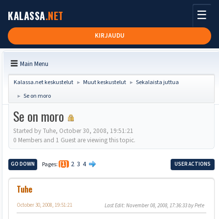
☰
KALASSA
.NET
KIRJAUDU
Main Menu
Kalassa.net keskustelut
Muut keskustelut
Sekalaista juttua
►
►
Se on moro
►
Se on moro
Started by Tuhe, October 30, 2008, 19:51:21
0 Members and 1 Guest are viewing this topic.
2
3
4
GO DOWN
Pages
1
USER ACTIONS
Tuhe
October 30, 2008, 19:51:21
Last Edit
: November 08, 2008, 17:36:33 by Pete