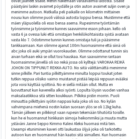
olivat jääneet sisälle. Menin hakemaan varaavaimia ladosta. Sisälle
päästyäni laskin avaimet pöydälle ja otin auton avaimet suljin oven ja
menimme autoon. Matkalla peli paikalle on kilometrin mittainen
nousu kun olimme puoli välissä autosta loppui bensa. Muistimme että
mäen yläpuolella oli esso bensa asema. Rupesimme työntämän
työnsimme ja työnsimme kunnes saavuimme esson pihaan. kello oli
vasta 6 ja ovessa luki että omistajan henkilökohtaisista syistä avataan
vasta klo 7. Odotimme tunnin kunnes omistaja tuli ja pääsimme
tankkaamaan. Kun olimme ajanut 100m huomasimme että siinä oli
abc joka oli auki ympäri vuorokauden. Olimme odottanut tunnin siis
aivan turhaan eikä se ollut tosi hauskaa. Kun saavuimme rantaan
huomasimme järvellä oli iso reikä jossa oli kylltejä: VAROKAA REIKÄ
JOHON ON TIPPUNUT REKKA-AUTO. No siitä välittämättä menimme
sinne pilkille. Pari tuntia pilkittyämme minulta loppui toukat joten
tutkin reppua olisiko vaimo muistanut pistää leipää reppuun evääksi
jota voisi käyttää syöttinä. No ei siellä mitään ollut. Mutta en
luovuttanut kun kavereilla alkoi syönti. Lopulta löysin vuoden vanhaa
maksalaatikkoa sitä sitten koukkuun. Pilkiksi pistin morrin. Puoli
minuuttia pilkittyäni syötin nappasi kala joka oli iso. No kylän
vahvimpana miehenä nostin kalan suoraan ylös se oli 12kg kuha.
Tämän jälkeen en pilkkinyt vaan rupesin tekemään tihutöitä toisille.
kun he ei huomannut hinkkasin siimoja heikommiksi ja muuta mutta
ystäväni Janne Seppo Kimmo Kalevi Aleksi huomasi mitä tein.
Useampi etuniminen kaveri otti laukustaa öljyä joka oli tarkotettu
autoon kun en huomannut hän kaatoi sitä siimalleni. Kun huomasin