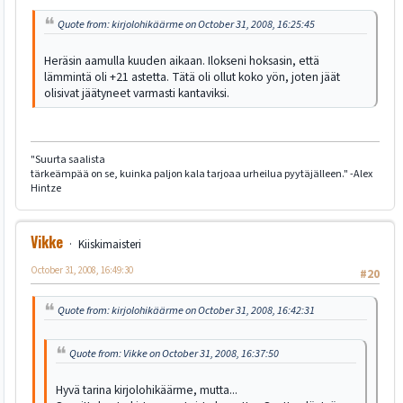
Quote from: kirjolohikäärme on October 31, 2008, 16:25:45
Heräsin aamulla kuuden aikaan. Ilokseni hoksasin, että
lämmintä oli +21 astetta. Tätä oli ollut koko yön, joten jäät
olisivat jäätyneet varmasti kantaviksi.
"Suurta saalista
tärkeämpää on se, kuinka paljon kala tarjoaa urheilua pyytäjälleen." -Alex
Hintze
Vikke
Kiiskimaisteri
October 31, 2008, 16:49:30
#20
Quote from: kirjolohikäärme on October 31, 2008, 16:42:31
Quote from: Vikke on October 31, 2008, 16:37:50
Hyvä tarina kirjolohikäärme, mutta...