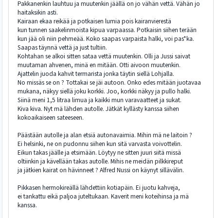
Pakkanenkin lauhtuu ja muutenkin jäällä on jo vähän vettä. Vähän jo
haitaksikin asti.
Kairaan ekaa reikää ja potkaisen lumia pois kairanvierestä
kun tunnen saakelinmoista kipua varpaassa. Potkaisin siihen terään
kun jää oli niin pehmeää. Koko saapas varpaista halki, voi pas*ka.
Saapas täynnä vettä ja just tultiin.
Kohtahan se alkoi sitten sataa vettä muutenkin. Olli ja Jussi saivat
muutaman ahvenen, minä en mitään. Otti aivoon muutenkin.
Ajattelin juoda kahvit termarista jonka täytin siellä Lohjalla.
No missäs se on ? Tottakai se jäi autoon. Onko edes mitään juotavaa
mukana, näkyy siellä joku korkki. Joo, korkki näkyy ja pullo halki.
Siinä meni 1,5 litraa limua ja kaikki mun varavaatteet ja sukat.
Kiva kiva. Nyt mä lähden autolle. Jätkät kyllästy kanssa siihen
kokoaikaiseen sateeseen.
Päästään autolle ja alan etsiä autonavaimia. Mihin mä ne laitoin ?
Ei helsinki, ne on pudonnu siihen kun sitä varvasta voivottelin.
Eikun takas jäälle ja etsimään. Löytyy ne sitten juuri siitä missä
oltiinkin ja kävellään takas autolle. Mihis ne meidän pilkkireput
ja jätkien kairat on hävinneet ? Alfred Nussi on käynyt sillävälin.
Pikkasen hermokireällä lähdettiin kotiapäin. Ei juotu kahveja,
ei tankattu eikä paljoa juteltukaan. Kaverit meni koteihinsa ja mä
kanssa.