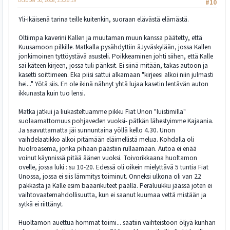
October 30, 2008, 23:26:19
#10
Yli-ikäisenä tarina teille kuitenkin, suoraan elävästä elämästä.
Oltiimpa kaverini Kallen ja muutaman muun kanssa päätetty, että
Kuusamoon pilkille. Matkalla pysähdyttiin äJyväskylään, jossa Kallen
jonkimoinen tyttöystävä asusteli. Poikkeaminen johti siihen, että Kalle
sai käteen kirjeen, jossa tuli pänksit. Ei siinä mitään, takas autoon ja
kasetti soittimeen. Eka piisi sattui alkamaan "kirjeesi alkoi niin julmasti
hei..." Yötä siis. En ole ikinä nähnyt yhtä lujaa kasetin lentävän auton
ikkunasta kuin tuo lensi.
Matka jatkui ja liukasteltuamme pikku Fiat Unon "luistimilla"
suolaamattomuus pohjaveden vuoksi- pätkän lähestyimme Kajaania.
Ja saavuttamatta jäi sunnuntaina yöllä kello 4.30. Unon
vaihdelaatikko alkoi pitämään eläimellistä melua. Kohdalla oli
huolroasema, jonka pihaan päästiin rullaamaan. Autoa ei enää
voinut käynnissä pitää äänen vuoksi. Toivorikkaana huoltamon
ovelle, jossa luki : su 10-20. Edessä oli oikein mielyttävä 5 tuntia Fiat
Unossa, jossa ei siis lämmitys toiminut. Onneksi ulkona oli van 22
pakkasta ja Kalle esim baaarikuteet päällä. Peräluukku jäässä joten ei
vaihtovaatemahdollisuutta, kun ei saanut kuumaa vettä mistään ja
sytkä ei riittänyt.
Huoltamon auettua hommat toimi... saatiin vaihteistoon öljyä kunhan