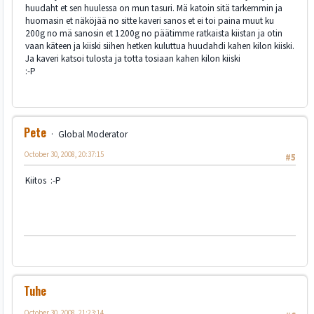
huudaht et sen huulessa on mun tasuri. Mä katoin sitä tarkemmin ja
huomasin et näköjää no sitte kaveri sanos et ei toi paina muut ku
200g no mä sanosin et 1200g no päätimme ratkaista kiistan ja otin
vaan käteen ja kiiski siihen hetken kuluttua huudahdi kahen kilon kiiski.
Ja kaveri katsoi tulosta ja totta tosiaan kahen kilon kiiski
:-P
Pete
Global Moderator
October 30, 2008, 20:37:15
#5
Kiitos :-P
Tuhe
October 30, 2008, 21:23:14