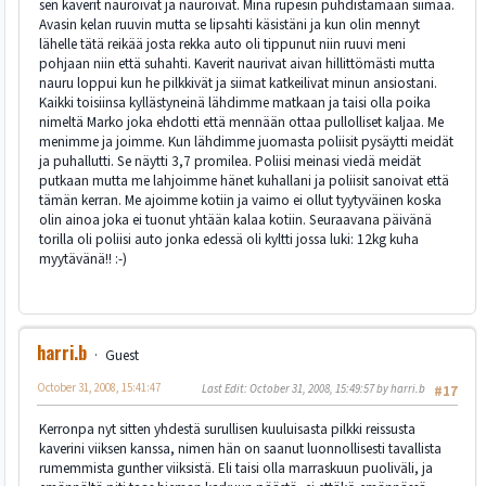
sen kaverit nauroivat ja nauroivat. Minä rupesin puhdistamaan siimaa.
Avasin kelan ruuvin mutta se lipsahti käsistäni ja kun olin mennyt
lähelle tätä reikää josta rekka auto oli tippunut niin ruuvi meni
pohjaan niin että suhahti. Kaverit naurivat aivan hillittömästi mutta
nauru loppui kun he pilkkivät ja siimat katkeilivat minun ansiostani.
Kaikki toisiinsa kyllästyneinä lähdimme matkaan ja taisi olla poika
nimeltä Marko joka ehdotti että mennään ottaa pullolliset kaljaa. Me
menimme ja joimme. Kun lähdimme juomasta poliisit pysäytti meidät
ja puhallutti. Se näytti 3,7 promilea. Poliisi meinasi viedä meidät
putkaan mutta me lahjoimme hänet kuhallani ja poliisit sanoivat että
tämän kerran. Me ajoimme kotiin ja vaimo ei ollut tyytyväinen koska
olin ainoa joka ei tuonut yhtään kalaa kotiin. Seuraavana päivänä
torilla oli poliisi auto jonka edessä oli kyltti jossa luki: 12kg kuha
myytävänä!! :-)
harri.b
Guest
October 31, 2008, 15:41:47
Last Edit
: October 31, 2008, 15:49:57 by harri.b
#17
Kerronpa nyt sitten yhdestä surullisen kuuluisasta pilkki reissusta
kaverini viiksen kanssa, nimen hän on saanut luonnollisesti tavallista
rumemmista gunther viiksistä. Eli taisi olla marraskuun puoliväli, ja