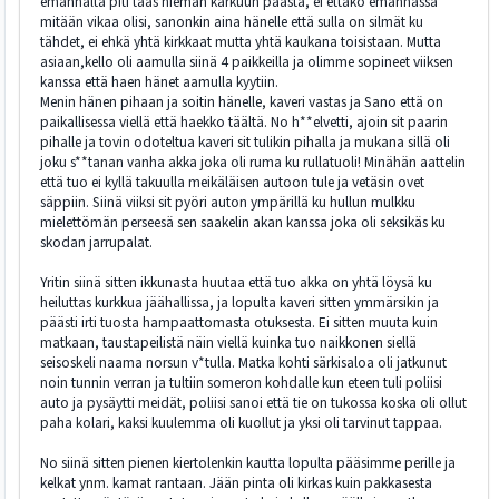
emännältä piti taas hieman karkuun päästä, ei ettäkö emännässä
mitään vikaa olisi, sanonkin aina hänelle että sulla on silmät ku
tähdet, ei ehkä yhtä kirkkaat mutta yhtä kaukana toisistaan. Mutta
asiaan,kello oli aamulla siinä 4 paikkeilla ja olimme sopineet viiksen
kanssa että haen hänet aamulla kyytiin.
Menin hänen pihaan ja soitin hänelle, kaveri vastas ja Sano että on
paikallisessa viellä että haekko täältä. No h**elvetti, ajoin sit paarin
pihalle ja tovin odoteltua kaveri sit tulikin pihalla ja mukana sillä oli
joku s**tanan vanha akka joka oli ruma ku rullatuoli! Minähän aattelin
että tuo ei kyllä takuulla meikäläisen autoon tule ja vetäsin ovet
säppiin. Siinä viiksi sit pyöri auton ympärillä ku hullun mulkku
mielettömän perseesä sen saakelin akan kanssa joka oli seksikäs ku
skodan jarrupalat.
Yritin siinä sitten ikkunasta huutaa että tuo akka on yhtä löysä ku
heiluttas kurkkua jäähallissa, ja lopulta kaveri sitten ymmärsikin ja
päästi irti tuosta hampaattomasta otuksesta. Ei sitten muuta kuin
matkaan, taustapeilistä näin viellä kuinka tuo naikkonen siellä
seisoskeli naama norsun v*tulla. Matka kohti särkisaloa oli jatkunut
noin tunnin verran ja tultiin someron kohdalle kun eteen tuli poliisi
auto ja pysäytti meidät, poliisi sanoi että tie on tukossa koska oli ollut
paha kolari, kaksi kuulemma oli kuollut ja yksi oli tarvinut tappaa.
No siinä sitten pienen kiertolenkin kautta lopulta pääsimme perille ja
kelkat ynm. kamat rantaan. Jään pinta oli kirkas kuin pakkasesta