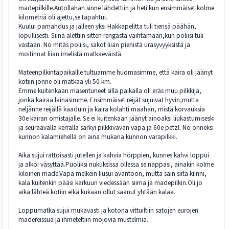
madepilkille.Autollahan sinne lähdettiin ja heti kun ensimmäiset kolme
kilometriä oli ajettu,se tapahtui.
Kuului pamahdus ja jälleen yksi Hakkapelitta tuli tiensä päähän,
lopullisesti. Siinä alettiin sitten rengasta vaihtamaan,kun poliisi tuli
vastaan. No mitäs poliisi, sakot liian pienistä urasyvyyksistä ja
moitinnat liian imelistä matkaeväistä.
Mateenpilkintäpaikallle tultuamme huomasimme, että kaira oli jäänyt
kotiin jonne oli matkaa yli 50 km.
Emme kuitenkaan masentuneet sillä paikalla oli eräs muu pilkkijä,
jonka kairaa lainasimme. Ensimmäiset reijät sujuivat hyvin,mutta
neljänne reijällä kaaduin ja kaira kolahti maahan, mistä korvauksia
30e kairan omistajalle. Se ei kuitenkaan jäänyt ainoaksi liukastumiseski
ja seuraavalla kerralla särkyi pilkkivavan vapa ja 60e petzl. No onneksi
kunnon kalamiehellä on aina mukana kunnon varapilkki.
Aika sujui rattoisasti jutellen ja kahvia hörppien, kunnes kahvi loppui
ja alkoi väsyttää.Puoliksi nukuksissa ollessa se nappasi, ainakin kolme
kiloinen made.Vapa melkein liusui avantoon, mutta sain siitä kiinni,
kala kuitenkin pääsi karkuun viedessään siima ja madepilkin.Oli jo
aika lähteä kotiin eikä kukaan ollut saanut yhtään kalaa.
Loppumatka sujui mukavasti ja kotona vittuiltiin satojen eurojen
madereissua ja ihmeteltiin mojovia mustelmia.
-------