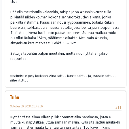
etsiä.
Päästiin me reissulla kalaankin, taisipa jopa 4 tunnin verran tulla
pilkintää niiden kolmen kokonaisen vuorokauden aikana, jonka
paikalla vietimme. Pääasiaan nousi ryyppääminen, toilailu Rukan
baareissa, seikkailut erämaassa autolla jossa bensa juuri loppumassa.
Tiiättehän, kierrä tuolta niin pääset oikoseen. Suoraa matkaa mökille
ois ollut Rukalta 15km, päätimme oikaista. Meni vain 4 tuntia,
eksymisien kera matkaa tuli ehkä 60-70km...
Sattu ja tapahtui paljon muutakin, mutta nuo nyt tähän jaksoin
raapustaa.
pessimisti ei pety koskaan. Aina sattuu kun tapahtuu ja jos usein sattuu,
siihen tottuu.
Tuhe
October 30, 2008, 23:45:36
#11
Nythän tässä alkaa olleen pilkkihommat aika hanskassa, joten ei
muuta ku näpytelkää juttua samaan malliin. Kyllä sitä sattuu muillekki
varmaan, et ei muuta ku antaa tarinan lentää. Työ kaverin kans