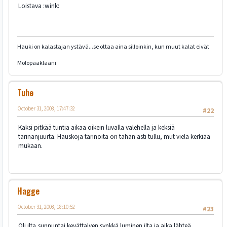
Loistava :wink:
Hauki on kalastajan ystävä...se ottaa aina silloinkin, kun muut kalat eivät
Molopääklaani
Tuhe
October 31, 2008, 17:47:32
#22
Kaksi pitkää tuntia aikaa oikein luvalla valehella ja keksiä
tarinanjuurta. Hauskoja tarinoita on tähän asti tullu, mut vielä kerkiää
mukaan.
Hagge
October 31, 2008, 18:10:52
#23
Oli ilta,sunnuntai.kevättalven synkkä luminen ilta ja aika lähteä