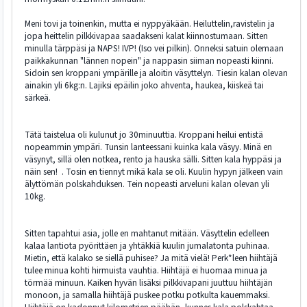
Meni tovi ja toinenkin, mutta ei nyppyäkään. Heiluttelin,ravistelin ja
jopa heittelin pilkkivapaa saadakseni kalat kiinnostumaan. Sitten
minulla tärppäsi ja NAPS! IVP! (Iso vei pilkin). Onneksi satuin olemaan
paikkakunnan "lännen nopein" ja nappasin siiman nopeasti kiinni.
Sidoin sen kroppani ympärille ja aloitin väsyttelyn. Tiesin kalan olevan
ainakin yli 6kg:n. Lajiksi epäilin joko ahventa, haukea, kiiskeä tai
särkeä.
Tätä taistelua oli kulunut jo 30minuuttia. Kroppani heilui entistä
nopeammin ympäri. Tunsin lanteessani kuinka kala väsyy. Minä en
väsynyt, sillä olen notkea, rento ja hauska sälli. Sitten kala hyppäsi ja
näin sen! . Tosin en tiennyt mikä kala se oli. Kuulin hypyn jälkeen vain
älyttömän polskahduksen. Tein nopeasti arveluni kalan olevan yli
10kg.
Sitten tapahtui asia, jolle en mahtanut mitään. Väsyttelin edelleen
kalaa lantiota pyörittäen ja yhtäkkiä kuulin jumalatonta puhinaa.
Mietin, että kalako se siellä puhisee? Ja mitä vielä! Perk*leen hiihtäjä
tulee minua kohti hirmuista vauhtia. Hiihtäjä ei huomaa minua ja
törmää minuun. Kaiken hyvän lisäksi pilkkivapani juuttuu hiihtäjän
monoon, ja samalla hiihtäjä puskee potku potkulta kauemmaksi.