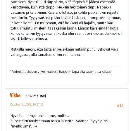
ootteleen. Nyt tuli uusi tärppi. No, siitä tärpistä ei jäänyt enempää
kerrottavaa, kuin että tärppi. Melkein heti toinen tärpi. Napakka
vastaisku ja kala kiinni. Kala ei ollut iso, ja kohta putkahtikin reijästä
pieni kiiski. Tyytyiväisenä pistin kiisken taskuun ja romppeet reppuun,
ja kotia kohti... En muistanut, että kelkkani oli hajalla, mutta karu
totuus muistui mieleeni taas kelkan luona. Lähdin kävelemään kotia
kohti, kuitenkin tyytyväisenä, koska olin saanut sen kiisken. Ja kiiski oli
visusti tallessa taskussa.
Matkalla mietin, että tästä en kellekkään mitään puhu. Uskovat vielä
vahingossa, sillä tämähän olikin vain tarina...
"Perhokalastus on ylivoimaisesti hauskin tapa olla saamatta kalaa."
Vikke
Kiiskimaisteri
October 31, 2008, 16:37:50
#19
Hyvä tarina kirjolohikäärme, mutta...
Suosittelen tarkistamaan toista lausetta.. Saattaa löytyä pieni
"merkkivirhe". :-)