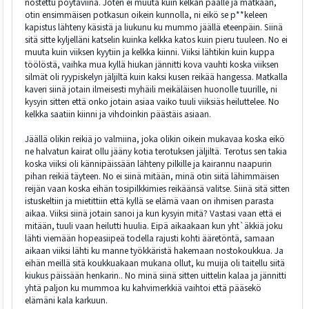
nostettu pöytäviina. Joten ei muuta kuin kelkan päälle ja matkaan,
otin ensimmäisen potkasun oikein kunnolla, ni eikö se p**keleen
kapistus lähteny käsistä ja liukunu ku mummo jäällä eteenpäin. Siinä
sitä sitte kyljelläni katselin kuinka kelkka katos kuin pieru tuuleen. No ei
muuta kuin viiksen kyytiin ja kelkka kiinni. Viiksi lähtikin kuin kuppa
töölöstä, vaihka mua kyllä hiukan jännitti kova vauhti koska viiksen
silmät oli ryypiskelyn jäljiltä kuin kaksi kusen reikää hangessa. Matkalla
kaveri siinä jotain ilmeisesti myhäili meikäläisen huonolle tuurille, ni
kysyin sitten että onko jotain asiaa vaiko tuuli viiksiäs heiluttelee. No
kelkka saatiin kiinni ja vihdoinkin päästäis asiaan.
Jäällä olikin reikiä jo valmiina, joka olikin oikein mukavaa koska eikö
ne halvatun kairat ollu jääny kotia terotuksen jäljiltä. Terotus sen takia
koska viiksi oli kännipäissään lähteny pilkille ja kairannu naapurin
pihan reikiä täyteen. No ei siinä mitään, minä otin siitä lähimmäisen
reijän vaan koska eihän tosipilkkimies reikäänsä valitse. Siinä sitä sitten
istuskeltiin ja mietittiin että kyllä se elämä vaan on ihmisen parasta
aikaa. Viiksi siinä jotain sanoi ja kun kysyin mitä? Vastasi vaan että ei
mitään, tuuli vaan heilutti huulia. Eipä aikaakaan kun yht`äkkiä joku
lähti viemään hopeasiipeä todella rajusti kohti ääretöntä, samaan
aikaan viiksi lähti ku manne työkkäristä hakemaan nostokoukkua. Ja
eihän meillä sitä koukkuakaan mukana ollut, ku muija oli taitellu siitä
kiukus päissään henkarin.. No minä siinä sitten uittelin kalaa ja jännitti
yhtä paljon ku mummoa ku kahvimerkkiä vaihtoi että pääsekö
elämäni kala karkuun.