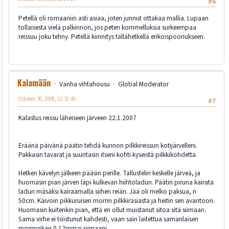
#6
Petellä oli romaaniin asti asiaa, joten junnut ottakaa mallia. Lupaan
tollaisesta vielä palkinnon, jos peten kommelluksia surkeempaa
reissuu joku tehny. Petellä kiinnitys tällähetkellä erikoispoonukseen.
Kalamään
Vanha vihtahousu
Global Moderator
October 30, 2008, 22:32:46
#7
Kalastus reissu läheiseen järveen 22.1.2007
Eräänä päivänä päätin tehdä kunnon pilkkireissun kotijärvelleni.
Pakkasin tavarat ja suuntasin itseni kohti kyseistä pilkkikohdetta.
Hetken kävelyn jälkeen pääsin perille. Tallustelin keskelle järveä, ja
huomasin pian järven läpi kulkevan hiihtoladun. Päätin piruna kairata
ladun mäsäksi kairaamalla siihen reiän. Jää oli melko paksua, n
50cm. Kaivoin pikkuruisen morrin pilkkirasiasta ja heitin sen avantoon.
Huomasin kuitenkin pian, että en ollut muistanut sitoa sitä siimaan.
Sama virhe ei toistunut kahdesti, vaan sain laitettua samanlaisen
mormyskan 0.12mm:n siimaani.