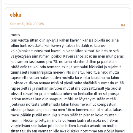
elsku
October 30, 2008, 20:19:59
#4
moro
pari vuotta sitten olin syksyllä kahen kaverin kanssa pilkillä no siinä
oltiin tunti iskuskeltu kun kaveri yhtäkkiä hudahti et kauhee
kala(ainakin tuntus) mut kaveril ol vaan kilon siimat. No hetken sitä
väsyteltyään siimat meni poikki! Kaveri sanos sit et sin men mun paras
kuusamon tasapaino pro 75. no siinä sitä ihmeteltiin ja päätettiin
pitää eväs tauko. otin termarin esiin ja se tipahti käsistäni ja sujahti 6
tuumasesta kairanreijästä mereen. No siinä tuli kiroiltua hetki mutta
tajusin että voisin hakea uuden mökiltä ku ei oltu kaukana no lähin
juoksee kaislikon reunaa misä ol pienii puita yhtäkkiä huomasin et jää
rupee pettää ja niinhän se rupes mut sit mä otin sattumalt ylä puolel
olevast oksast kii ja jäin roikkuu siihen no heilauttin itteni siit pois ja
jatkon matkaa kun olin saapunu mökil en löytäny mistään mitää
joutavaa no tästä valittämättä lähin takas merel mut kompastuin
oksaan ja kaaduin ja naama men 10cm lumeen. kun olin tullut takas
merel päätin pistää mun 5kg siiman päähän pienen koko mustan
morrin. Hetken pilkittyäni mulla oli kiinni luulin sitä isoks no hetken
väsytettyäni sain kalan jota luulin hetken kuhaksi avantoon mutta
sitten tajusin sen varmaan kiloseks kiiskeks. nostimme sen ylös ja kaveri