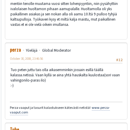
mentiin tenolle muutama vuosi sitten lohenpyyntiin, niin pysähyttiin
ivalolaisen huoltamon pihaan aamupalalle. Huoltamolla oli yks
paikallinen asiakas ja sen nokan alla oli aamu 10.ltä 9 pulloo tyhjiä
kaltsupulloja. Työkaveri kysy et miltä kalja maistu, mut paikallinen
vastas et ei ole vielä oikein imullansa.
perza
Yöeläjä
Global Moderator
October 30, 2008, 23:46:56
#12
Tuo peten juttu tais olla aikasemminkin jossain esillä täällä
kalassa.netissä. Vaan kyllä se aina yhtä hauskalta kuulostaa(sori vaan
vahingonilo-paras ilo)
:-)
Perza vaaput ja tasurit kalastukseen kätevästi netistä!
www.perza-
vaaput.com
Tuhe