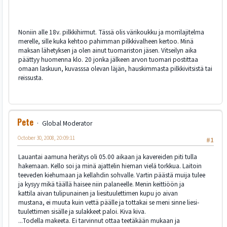
Noniin alle 18v. pilkkihirmut. Tässä olis värikoukku ja morrilajitelma
merelle, sille kuka kehtoo pahimman pilkkivalheen kertoo. Minä
maksan lähetyksen ja olen ainut tuomariston jäsen. Vitseilyn aika
päättyy huomenna klo. 20 jonka jälkeen arvon tuomari postittaa
omaan laskuun, kuvasssa olevan läjän, hauskimmasta pilkkivitsistä tai
reissusta.
Pete
Global Moderator
October 30, 2008, 20:09:11
#1
Lauantai aamuna herätys oli 05.00 aikaan ja kavereiden piti tulla
hakemaan. Kello soi ja minä ajattelin hieman vielä torkkua. Laitoin
teeveden kiehumaan ja kellahdin sohvalle. Vartin päästä muija tulee
ja kysyy mikä täällä haisee niin palaneelle. Menin keittiöön ja
kattila aivan tulipunainen ja liesituulettimen kupu jo aivan
mustana, ei muuta kuin vettä päälle ja tottakai se meni sinne liesi-
tuulettimen sisälle ja sulakkeet paloi. Kiva kiva.
...Todella makeeta. Ei tarvinnut ottaa teetäkään mukaan ja