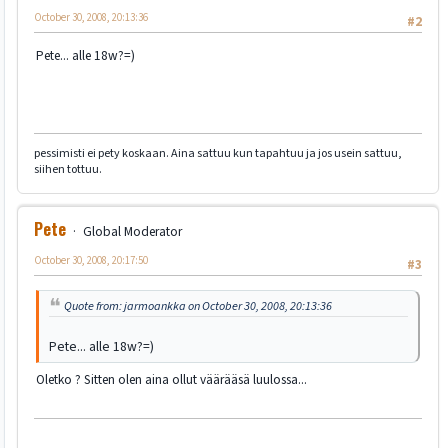
October 30, 2008, 20:13:36
#2
Pete... alle 18w?=)
pessimisti ei pety koskaan. Aina sattuu kun tapahtuu ja jos usein sattuu,
siihen tottuu.
Pete
Global Moderator
October 30, 2008, 20:17:50
#3
Quote from: jarmoankka on October 30, 2008, 20:13:36
Pete... alle 18w?=)
Oletko ? Sitten olen aina ollut väärääsä luulossa...