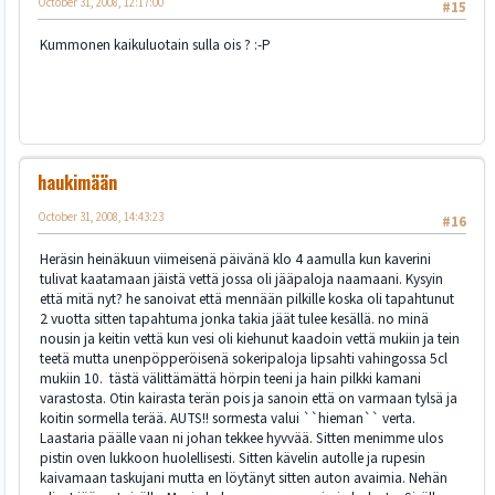
October 31, 2008, 12:17:00
#15
Kummonen kaikuluotain sulla ois ? :-P
haukimään
October 31, 2008, 14:43:23
#16
Heräsin heinäkuun viimeisenä päivänä klo 4 aamulla kun kaverini
tulivat kaatamaan jäistä vettä jossa oli jääpaloja naamaani. Kysyin
että mitä nyt? he sanoivat että mennään pilkille koska oli tapahtunut
2 vuotta sitten tapahtuma jonka takia jäät tulee kesällä. no minä
nousin ja keitin vettä kun vesi oli kiehunut kaadoin vettä mukiin ja tein
teetä mutta unenpöpperöisenä sokeripaloja lipsahti vahingossa 5cl
mukiin 10. tästä välittämättä hörpin teeni ja hain pilkki kamani
varastosta. Otin kairasta terän pois ja sanoin että on varmaan tylsä ja
koitin sormella terää. AUTS!! sormesta valui ``hieman`` verta.
Laastaria päälle vaan ni johan tekkee hyvvää. Sitten menimme ulos
pistin oven lukkoon huolellisesti. Sitten kävelin autolle ja rupesin
kaivamaan taskujani mutta en löytänyt sitten auton avaimia. Nehän