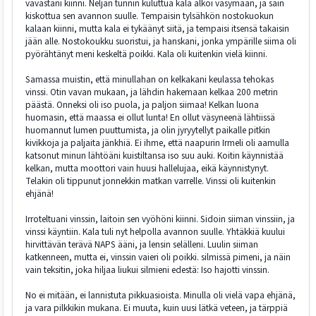
vavastani kiinni. Neljän tunnin kuluttua kala alkoi väsymään, ja sain
kiskottua sen avannon suulle. Tempaisin tylsähkön nostokuokun
kalaan kiinni, mutta kala ei tykäänyt siitä, ja tempaisi itsensä takaisin
jään alle. Nostokoukku suoristui, ja hanskani, jonka ympärille siima oli
pyörähtänyt meni keskeltä poikki. Kala oli kuitenkin vielä kiinni.
Samassa muistin, että minullahan on kelkakani keulassa tehokas
vinssi. Otin vavan mukaan, ja lähdin hakemaan kelkaa 200 metrin
päästä. Onneksi oli iso puola, ja paljon siimaa! Kelkan luona
huomasin, että maassa ei ollut lunta! En ollut väsyneenä lähtiissä
huomannut lumen puuttumista, ja olin jyryytellyt paikalle pitkin
kivikkoja ja paljaita jänkhiä. Ei ihme, että naapurin Irmeli oli aamulla
katsonut minun lähtöäni kuistiltansa iso suu auki. Koitin käynnistää
kelkan, mutta moottori vain huusi hallelujaa, eikä käynnistynyt.
Telakin oli tippunut jonnekkin matkan varrelle. Vinssi oli kuitenkin
ehjänä!
Irroteltuani vinssin, laitoin sen vyöhöni kiinni. Sidoin siiman vinssiin, ja
vinssi käyntiin. Kala tuli nyt helpolla avannon suulle. Yhtäkkiä kuului
hirvittävän terävä NAPS ääni, ja lensin selälleni. Luulin siiman
katkenneen, mutta ei, vinssin vaieri oli poikki. silmissä pimeni, ja näin
vain teksitin, joka hiljaa liukui silmieni edestä: Iso hajotti vinssin.
No ei mitään, ei lannistuta pikkuasioista. Minulla oli vielä vapa ehjänä,
ja vara pilkkikin mukana. Ei muuta, kuin uusi lätkä veteen, ja tärppiä