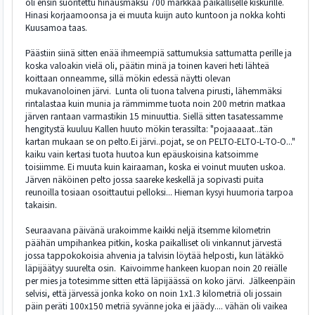
oli ensin suoritettu hinausmaksu 700 markkaa paikalliselle kiskurille.
Hinasi korjaamoonsa ja ei muuta kuijn auto kuntoon ja nokka kohti
Kuusamoa taas.
Päästiin siinä sitten enää ihmeempiä sattumuksia sattumatta perille ja
koska valoakin vielä oli, päätin minä ja toinen kaveri heti lähteä
koittaan onneamme, sillä mökin edessä näytti olevan
mukavanoloinen järvi. Lunta oli tuona talvena pirusti, lähemmäksi
rintalastaa kuin munia ja rämmimme tuota noin 200 metrin matkaa
järven rantaan varmastikin 15 minuuttia. Siellä sitten tasatessamme
hengitystä kuuluu Kallen huuto mökin terassilta: "pojaaaaat...tän
kartan mukaan se on pelto.Ei järvi..pojat, se on PELTO-ELTO-L-TO-O..."
kaiku vain kertasi tuota huutoa kun epäuskoisina katsoimme
toisiimme. Ei muuta kuin kairaaman, koska ei voinut muuten uskoa.
Järven näköinen pelto jossa saareke keskellä ja sopivasti puita
reunoilla tosiaan osoittautui pelloksi... Hieman kysyi huumoria tarpoa
takaisin.
Seuraavana päivänä urakoimme kaikki neljä itsemme kilometrin
päähän umpihankea pitkin, koska paikalliset oli vinkannut järvestä
jossa tappokokoisia ahvenia ja talvisin löytää helposti, kun lätäkkö
läpijäätyy suurelta osin. Kaivoimme hankeen kuopan noin 20 reiälle
per mies ja totesimme sitten että läpijäässä on koko järvi. Jälkeenpäin
selvisi, että järvessä jonka koko on noin 1x1.3 kilometriä oli jossain
päin peräti 100x150 metriä syvänne joka ei jäädy.... vähän oli vaikea