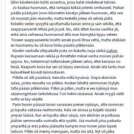
lähin kävelemään kohti suvantoa, jossa kalat oleskelevat talvisin.
Jo kaukaa huomasin, että rantajää kiiltää jotenki omituisesti. Paikan
päälle päästyäni (noin kilometrin kävelyn jälkeen huomasin, että vesi
oli noussut jään reunoille, mutta keskellä jokea oli selvää jäätä.
Kokeilin veden syvyyttä upottamalla kairan sinne ja sain selville, että
saappaanvarret riittää just ja just. No, siitä sitten kovaa vauhtia yli,
enkä siinä vaiheessa huomannut että mun kännykkä tippu veteen.
Toiseen saappaaseenki lorahti ainaki puoli litraa vettä, mutta sitäkään
en huomannu ku oli kova hinku päästä pilkkimään.
Kävelin vanhalle ottipaikalle josta on kiskottu isoja särkiä
paljon
.
Rupesin kairaamaan reikää ja ihmettelin miksei vanha morani jäähän
uppoa. No, tarkemman tutkimuksen jälkeen selvis, ettei kairassa oo
terää. Naapurin koira kai sen oli käyny viemässä. Ainaki sitä tuntu mun
kalavehkeet kovasti kiinnostavan.
Pilkille oli silti päästävä. Keinolla millä hyvänsä. Siispä etsimään
sulaa, jonka reunalta voi pilkkiä. Kosken läheltä semmonen löytyki.
Sitte pääsin pilkkimään. Pilkin ja pilkin, mutta ei ees nykäsyä mun
särjenongintaan tarkotetussa 7cm helmi-räsäsessä. Ainaki myyjä väitti
notta se käy särjelle.
Parin tunnin päässä tunsin vavassani pienen nykäsyn, sitte isomman
ja lopulta valtavaa reuhtomista. Kala vei siimaa ja kuljetti räsästä
ympäri lääniä. Kun se lopulta alkoi väsyä, niin eiköhän se potkassu
jäähän semmosella voimalla että rysähti. Jää murtuili joka paikasta
ympäriltä ja eräs paksu jäälautta kampes mun toisen jalan lujasti
railoon. Pilkki oli menny menojaan, mutta viis siitä. Nyt oli jalka