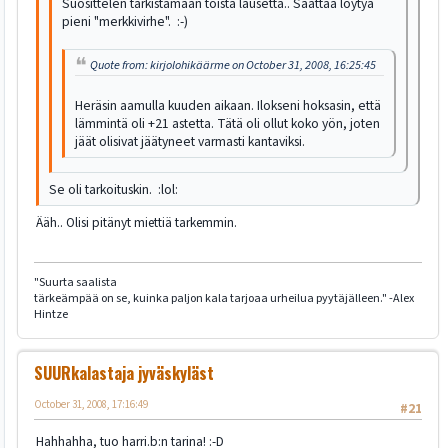
Suosittelen tarkistamaan toista lausetta.. Saattaa löytyä
pieni "merkkivirhe". :-)
Quote from: kirjolohikäärme on October 31, 2008, 16:25:45
Heräsin aamulla kuuden aikaan. Ilokseni hoksasin, että
lämmintä oli +21 astetta. Tätä oli ollut koko yön, joten
jäät olisivat jäätyneet varmasti kantaviksi.
Se oli tarkoituskin. :lol:
Ääh.. Olisi pitänyt miettiä tarkemmin.
"Suurta saalista
tärkeämpää on se, kuinka paljon kala tarjoaa urheilua pyytäjälleen." -Alex
Hintze
SUURkalastaja jyväskyläst
October 31, 2008, 17:16:49
#21
Hahhahha, tuo harri.b:n tarina! :-D