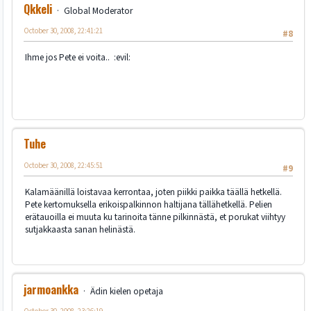
Qkkeli
Global Moderator
October 30, 2008, 22:41:21
#8
Ihme jos Pete ei voita.. :evil:
Tuhe
October 30, 2008, 22:45:51
#9
Kalamäänillä loistavaa kerrontaa, joten piikki paikka täällä hetkellä.
Pete kertomuksella erikoispalkinnon haltijana tällähetkellä. Pelien
erätauoilla ei muuta ku tarinoita tänne pilkinnästä, et porukat viihtyy
sutjakkaasta sanan helinästä.
jarmoankka
Ädin kielen opetaja