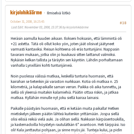
kirjolohikäärme
Ilmiselvä lötkö
October 31, 2008, 16:25:45
#18
Last Edit
: November 03, 2008, 15:37:36 by kirjolohikäärme
Heräsin aamulla kuuden aikaan. Ilokseni hoksasin, että lämmintä oli
+21 astetta. Tätä oli ollut koko yön, joten jäät olisivat jäätyneet
varmasti kantaviksi. Reisun kohteena oli eräs tunturijärvi. Nappasin
tavarani mukaan, jotka olin jo kuukausi sitten laittanut valmiiksi.
Nykäisin kelkan tallista ja täräytin sen käyntiin. Lähdin porhaltamaan
vanhalla Lynxilläni kohti tunturijärveä.
Noin puolessa välissä matkaa, keskellä tunturia huomasin, että
kairahan se tietenkin jäi varaston nurkkaan. Kotia oli matkaa n. 25
kilometriä, ja kalapaikalle saman verran. Paikka oli aika tunnettu, ja
siellä oli yleensä muitakin kalamiehiä. Päätin ottaa riskin, ja jatkaa
matkaa. Kyllähän minulle nyt joku siellä kairaa lainaisi.
Paikalle päästyäni huomasin, että ei ketään muita paikalla! Hetken
mietiskelyn jälkeen päätin lähteä kuitenkin yrittämään. Jospa siellä
olisi eilisiä reikiä vielä auki. Ja olihan siellä. Nakkasin kärpäsentoukilla,
ja kastemadoilla höystetyn rautulätkän 6" avantoon. Heti tärppäsi. Iso
oli! Kala janttautui pohjaan, ja sinne myös jäi. Tunteja kului, ja pidin