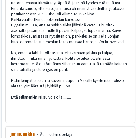
Kotona tenavat itkevät täyttäpäätä, ja minä kyselen että mitä nyt.
Emäntä sanoo, että kersojen marsu oli mennyt vaatteitten joukossa
pesukoneeseen kun luukku oli ollut auki. Kiva kiva.
Kaikki vaatteetkin oli jokseenkin karvoissa.
Pyytelin muijaa, että se hakis vaikka jäätelöä kersoille huolto-
asemalta ja samalla mulle 6-packin kaljaa, se lupas mennä. Kaivelin
lompakkoa, missäs se nyt sitten on, perkkeles se on siellä Lohjan
huoltoasemalla kun mentiin takas maksaa bensoja. Voi kilinvehkeet.
No, emäntä lähti huoltoasemalle hakemaan jätskiä ja kaljaa,
ihmettelin mikä siinä nyt kestää. Kohta se tulee itkusilmässä
kertomaan, että oli törmänny siihen mun aamulla jättämään kairaan
siinä pihalla ja eturengas on puhki.
Pistin kengät jalkaan jä kävelin naapurin Masalle kyselemään olisko
yhtään ylimääräistä jäykkää pulloa....
Että sellanenkin reissu vois olla..............
jarmoankka
Ädin kielen opetaja