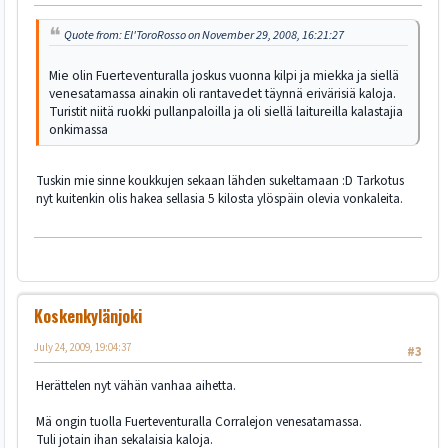
Quote from: El'ToroRosso on November 29, 2008, 16:21:27
Mie olin Fuerteventuralla joskus vuonna kilpi ja miekka ja siellä
venesatamassa ainakin oli rantavedet täynnä erivärisiä kaloja.
Turistit niitä ruokki pullanpaloilla ja oli siellä laitureilla kalastajia
onkimassa
Tuskin mie sinne koukkujen sekaan lähden sukeltamaan :D Tarkotus
nyt kuitenkin olis hakea sellasia 5 kilosta ylöspäin olevia vonkaleita.
Koskenkylänjoki
July 24, 2009, 19:04:37
#3
Herättelen nyt vähän vanhaa aihetta.
Mä ongin tuolla Fuerteventuralla Corralejon venesatamassa.
Tuli jotain ihan sekalaisia kaloja.