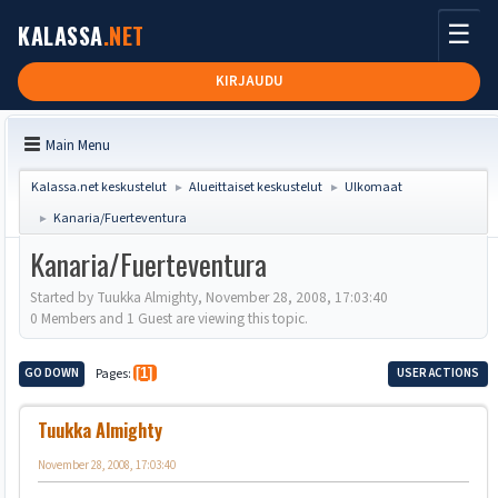
☰
KALASSA
.NET
KIRJAUDU
Main Menu
Kalassa.net keskustelut
Alueittaiset keskustelut
Ulkomaat
►
►
Kanaria/Fuerteventura
►
Kanaria/Fuerteventura
Started by Tuukka Almighty, November 28, 2008, 17:03:40
0 Members and 1 Guest are viewing this topic.
GO DOWN
Pages
1
USER ACTIONS
Tuukka Almighty
November 28, 2008, 17:03:40