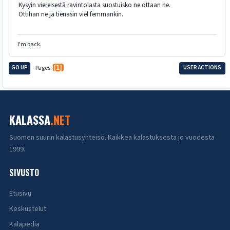
Kysyin viereisestä ravintolasta suostuisko ne ottaan ne.
Ottihan ne ja tienasin viel femmankin.
I'm back.
GO UP
Pages
1
USER ACTIONS
KALASSA
.NET
Suomen suurin kalastusyhteisö. Kaikkea kalastuksesta jo vuodesta
1999.
SIVUSTO
Etusivu
Keskustelut
Kalapedia