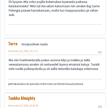
Eli kysyisin että onko pojilla kokemuksia kyseisestä paikassa
kalastamisesta? Mitä nyt itse satuin katsomaan niin ainakin Big Game
Fishingiä pääsee harrastamaan, mutta tuo harppuunastus jäi vähän
auki.
Torro
Urospuolinen nauta
November 29, 2008, 16:21:27
#1
Mie olin Fuerteventuralla joskus vuonna kilpi ja miekka ja siellä
venesatamassa ainakin oli rantavedet täynnä erivärisiä kaloja. Turistit
niitä ruokki pullanpaloilla ja oli siellä laitureilla kalastajia onkimassa
perhokalastus on parasta mitä mies voi tehdä housut jalassa
Tuukka Almighty
November 29, 2008, 18:40:49
#2