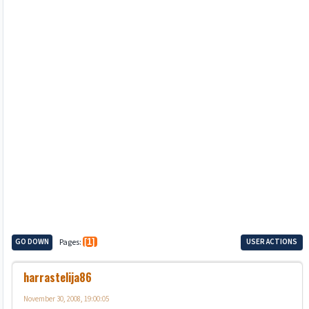
GO DOWN
Pages
1
USER ACTIONS
harrastelija86
November 30, 2008, 19:00:05