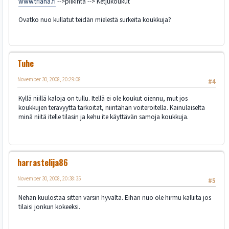
www.triana.fi
-->pilkintä --> Ketjukoukut
Ovatko nuo kullatut teidän mielestä surkeita koukkuja?
Tuhe
November 30, 2008, 20:29:08
#4
Kyllä niillä kaloja on tullu. Itellä ei ole koukut oiennu, mut jos
koukkujen terävyyttä tarkoitat, niintähän voiteroitella. Kainulaiselta
minä niitä itelle tilasin ja kehu ite käyttävän samoja koukkuja.
harrastelija86
November 30, 2008, 20:38:35
#5
Nehän kuulostaa sitten varsin hyvältä. Eihän nuo ole hirmu kalliita jos
tilaisi jonkun kokeeksi.