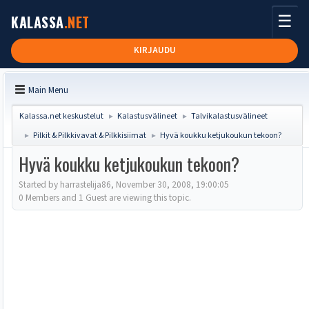
☰
KALASSA
.NET
KIRJAUDU
Main Menu
Kalassa.net keskustelut
Kalastusvälineet
Talvikalastusvälineet
►
►
Pilkit & Pilkkivavat & Pilkkisiimat
Hyvä koukku ketjukoukun tekoon?
►
►
Hyvä koukku ketjukoukun tekoon?
Started by harrastelija86, November 30, 2008, 19:00:05
0 Members and 1 Guest are viewing this topic.