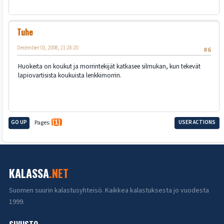
Tuhe
December 01, 2008, 21:28:20
#6
Huokeita on koukut ja morrintekijät katkasee silmukan, kun tekevät
lapiovartisista koukuista lenkkimorrin.
GO UP
Pages
1
USER ACTIONS
KALASSA
.NET
Suomen suurin kalastusyhteisö. Kaikkea kalastuksesta jo vuodesta
1999.