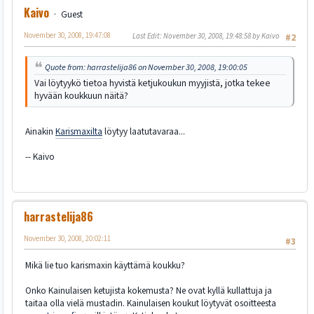
Kaivo
Guest
November 30, 2008, 19:47:08
Last Edit
: November 30, 2008, 19:48:58 by Kaivo
#2
Quote from: harrastelija86 on November 30, 2008, 19:00:05
Vai löytyykö tietoa hyvistä ketjukoukun myyjistä, jotka tekee
hyvään koukkuun näitä?
Ainakin
Karismaxilta
löytyy laatutavaraa...
-- Kaivo
harrastelija86
November 30, 2008, 20:02:11
#3
Mikä lie tuo karismaxin käyttämä koukku?
Onko Kainulaisen ketujista kokemusta? Ne ovat kyllä kullattuja ja
taitaa olla vielä mustadin. Kainulaisen koukut löytyvät osoitteesta