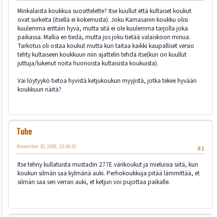
Minkalaista koukkua suosittelette? Itse kuullut että kultaiset koukut
ovat surkeita (itsellä ei kokemusta). Joku Kamasanin koukku olisi
kuulemma erittäin hyvä, mutta sitä ei ole kuulemma tarjolla joka
paikassa. Mallia en tiedä, mutta jos joku tietää valaiskoon minua.
Tarkotus oli ostaa koukut mutta kun taitaa kaikki kaupalliset versio
tehty kultaiseen koukkuun niin ajattelin tehdä itse(kun on kuullut
juttuja/lukenut noita huonoista kultaisista koukuista).
Vai löytyykö tietoa hyvistä ketjukoukun myyjistä, jotka tekee hyvään
koukkuun näitä?
Tuhe
November 30, 2008, 19:46:42
#1
Itse tehny kullatuista mustadin 277E värikoukut ja mieluisia siitä, kun
koukun silmän saa kylmänä auki. Perhokoukkuja pitää lämmittää, et
silmän saa sen verran auki, et ketjun voi pujottaa paikalle.