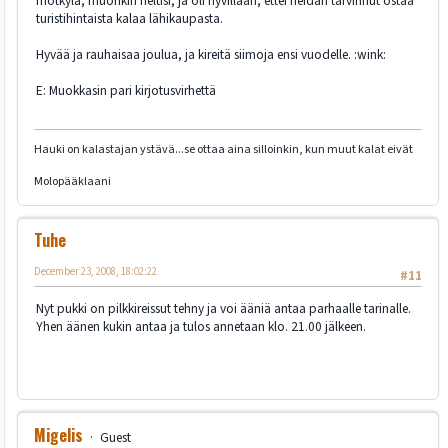
mötkylä, muorikin heltisi, ja oli hyvillään, ettei heidän tarvinnut ostaa
turistihintaista kalaa lähikaupasta.
Hyvää ja rauhaisaa joulua, ja kireitä siimoja ensi vuodelle. :wink:
E: Muokkasin pari kirjotusvirhettä
Hauki on kalastajan ystävä...se ottaa aina silloinkin, kun muut kalat eivät
Molopääklaani
Tuhe
December 23, 2008, 18:02:22
#11
Nyt pukki on pilkkireissut tehny ja voi ääniä antaa parhaalle tarinalle.
Yhen äänen kukin antaa ja tulos annetaan klo. 21.00 jälkeen.
Migelis
Guest