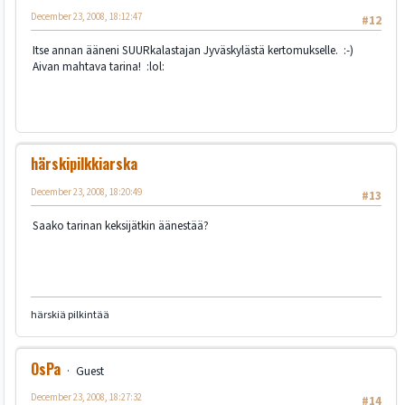
December 23, 2008, 18:12:47
#12
Itse annan ääneni SUURkalastajan Jyväskylästä kertomukselle. :-)
Aivan mahtava tarina! :lol:
härskipilkkiarska
December 23, 2008, 18:20:49
#13
Saako tarinan keksijätkin äänestää?
härskiä pilkintää
OsPa
Guest
December 23, 2008, 18:27:32
#14