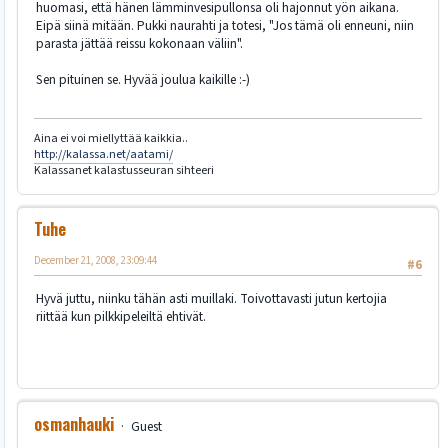
huomasi, että hänen lämminvesipullonsa oli hajonnut yön aikana.
Eipä siinä mitään. Pukki naurahti ja totesi, "Jos tämä oli enneuni, niin
parasta jättää reissu kokonaan väliin".
Sen pituinen se. Hyvää joulua kaikille :-)
Aina ei voi miellyttää kaikkia..
http://kalassa.net/aatami/
Kalassanet kalastusseuran sihteeri
Tuhe
December 21, 2008, 23:09:44
#6
Hyvä juttu, niinku tähän asti muillaki. Toivottavasti jutun kertojia
riittää kun pilkkipeleiltä ehtivät.
osmanhauki
Guest