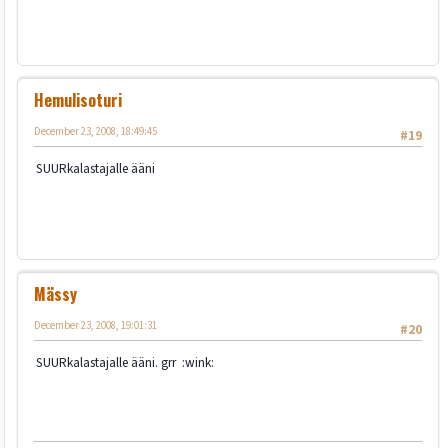
Hemulisoturi
December 23, 2008, 18:49:45
#19
SUURkalastajalle ääni
Mässy
December 23, 2008, 19:01:31
#20
SUURkalastajalle ääni. grr :wink: