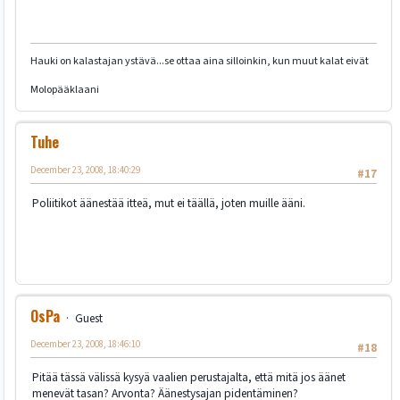
Hauki on kalastajan ystävä...se ottaa aina silloinkin, kun muut kalat eivät
Molopääklaani
Tuhe
December 23, 2008, 18:40:29
#17
Poliitikot äänestää itteä, mut ei täällä, joten muille ääni.
OsPa
Guest
December 23, 2008, 18:46:10
#18
Pitää tässä välissä kysyä vaalien perustajalta, että mitä jos äänet
menevät tasan? Arvonta? Äänestysajan pidentäminen?