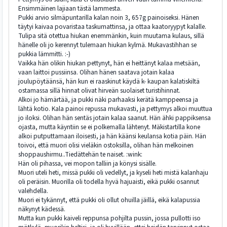
Ensimmäinen lajiaan tästä lammesta.
Pukki arvio silmäpuntarilla kalan noin 3, 657g painoiseksi. Hänen
täytyi kaivaa povaristaa taskumattinsa, ja ottaa kaatoryypyt kalalle.
Tulipa sitä otettua hiukan enemmänkin, kuin muutama kulaus, sillä
hänelle oli jo kerennyt tulemaan hiukan kylmä. Mukavastihhan se
pukkia lämmitti. :-)
Vaikka hän olikin hiukan pettynyt, hän ei heittänyt kalaa metsään,
vaan laittoi pussiinsa. Olihan hänen saatava jotain kalaa
joulupöytäänsä, hän kun ei raaskinut käydä k- kaupan kalatiskiltä
ostamassa sillä hinnat olivat hirveän suolaiset turistihinnat.
Alkoi jo hämärtää, ja pukki näki parhaaksi kerätä kamppeensa ja
lähtä kotio. Kala painoi repussa mukavasti, ja pettymys alkoi muuttua
jo iloksi. Olihan hän sentäs jotain kalaa saanut. Hän ähki pappiksensa
ojasta, mutta käyntiin se ei polkemalla lähtenyt. Mäkistartilla kone
alkoi putputtamaan iloisesti, ja hän käänsi keulansa kotia päin. Hän
toivoi, että muori olisi vieläkin ostoksilla, olihan hän melkoinen
shoppaushirmu..Tiedättehän te naiset. :wink:
Hän oli pihassa, vei mopon talliin ja könysi sisälle.
Muori uteli heti, missä pukki oli vedellyt, ja kyseli heti mistä kalanhaju
oli peräisin. Muorilla oli todella hyvä hajuaisti, eikä pukki osannut
valehdella.
Muori ei tykännyt, että pukki oli ollut ohuilla jäillä, eikä kalapussia
näkynyt kädessä.
Mutta kun pukki kaiveli reppunsa pohjilta pussin, jossa pullotti iso