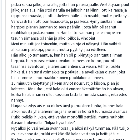
pitkiä suksia jalkojensa alle, jotta hän pääsisi jäälle. Veistettyään puut
jalkojensa alle, hän sitoi narulla ne jalkoihinsa kiinni, otti kairansa ja
reppunsa maasta, ja otti askeleen jäälle..Jää rusahti, muttei pettänyt.
Varovasti hän otti pari lisäaskelta, ja jää kesti. Hymy suullaan hän
harppoi pienen lammen toiseen päähän, josta hän oli saanut
mahtikaloja joskus muinoin. Hän laittoi vanhan pienen hopeisen
tasurin siimansa päähän ja alkoi pilkkiä, vihdoin!
Meni minuutti jos toinenkin, mutta kaloja ei näkynyt. Hän vaihteli
ahkeraan paikkoja, poraili, mutta pyyti tyhjää edelleen.
Hän alkoi jo turhaantua, kun hän oli pilkkinyt jo pari tuntia ilman
tärppiä. Hän porasi erään ruovikon kupeeseen kolon, pudotti
tasarinsa avantoon, ja lähes samantien sitä vietiin. Hihhei, pukki
hihkaisi. Hän tunsi voimakkaita potkuja, ja arveli kalan olevan joku
tällä lammella normaalikokoinen puolikiloinen ahven.
10 minuutin kesyttelyn jälkeen arviot nousivat jo kiloon, pian jo
kahteen. Hän uskoi, että kala olisi ennennäkemättömän iso ahven,
koska haukia hän ei ollut koskaan tästä lammesta saanut, eikä edes
nähnyt.
Hurjaa väsytystaistelua oli kestänyt jo puolisen tuntia, kunnes kala
alkoi nousta yhä lähemmäs ja lähemmäs kohti 6 tuumaista avantoa.
Pukki pelkäsi hiukan, että vanha monofiili pettäisi, mutta rauhoitti
itseään hokemalla: "hiljaa hyvä tulee".
Nyt alkoi jo vesi heilua avannossa, ja alkoi näkyä tummaa. Pää tuli jo
esille avannosta, pukki otti kädellä kalaa vastaan ja heitti jäälle.
Pettymys oli suuri, kala ei ollutkaan ahven vaan tumma vihernieriä.