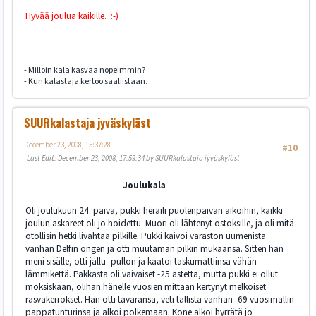
Hyvää joulua kaikille. :-)
- Milloin kala kasvaa nopeimmin?
- Kun kalastaja kertoo saaliistaan.
SUURkalastaja jyväskyläst
December 23, 2008, 15:37:28
#10
Last Edit
: December 23, 2008, 17:59:34 by SUURkalastaja jyväskyläst
Joulukala
Oli joulukuun 24. päivä, pukki heräili puolenpäivän aikoihin, kaikki
joulun askareet oli jo hoidettu. Muori oli lähtenyt ostoksille, ja oli mitä
otollisin hetki livahtaa pilkille. Pukki kaivoi varaston uumenista
vanhan Delfin ongen ja otti muutaman pilkin mukaansa. Sitten hän
meni sisälle, otti jallu- pullon ja kaatoi taskumattiinsa vähän
lämmikettä. Pakkasta oli vaivaiset -25 astetta, mutta pukki ei ollut
moksiskaan, olihan hänelle vuosien mittaan kertynyt melkoiset
rasvakerrokset. Hän otti tavaransa, veti tallista vanhan -69 vuosimallin
pappatunturinsa ja alkoi polkemaan. Kone alkoi hyrrätä jo