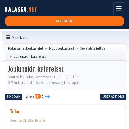
☰
KALASSA
.NET
KIRJAUDU
Main Menu
Kalassa.net keskustelut
Muut keskustelut
Sekalaista juttua
►
►
Joulupukin kalareissu
►
Joulupukin kalareissu
Started by Tuhe, December 21, 2008, 19:18:58
0 Members and 1 Guest are viewing this topic.
2
GO DOWN
Pages
1
USER ACTIONS
Tuhe
December 21, 2008, 19:18:58