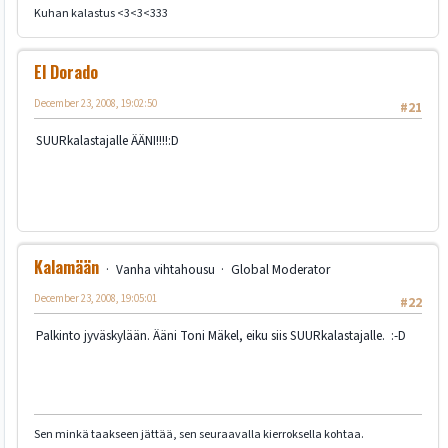
Kuhan kalastus <3<3<333
El Dorado
December 23, 2008, 19:02:50
#21
SUURkalastajalle ÄÄNI!!!!:D
Kalamään
Vanha vihtahousu
Global Moderator
December 23, 2008, 19:05:01
#22
Palkinto jyväskylään. Ääni Toni Mäkel, eiku siis SUURkalastajalle. :-D
Sen minkä taakseen jättää, sen seuraavalla kierroksella kohtaa.