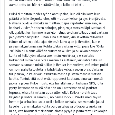
varten kunnossa ja ei kun nukkumaan! Aamulla hän heräsi, kun
aamutonttu tuli hänet herättämään ja kello oli 08:61.
Pukki ei malttanut edes syöda aamupalaa, kun oli niin kova kiire
päästä pilkille. Se juoksi ulos, otti moottorikelkan ja ajeli inarijärvelle.
Matkalla pukki ei myöskään malttanut ajaa rajotusten mukaan, se
kaahasi 200km/h toisten peltojen, pihojen ja metsien läpi. Matkaa ei
ollut jälellä, kun kymmenisen kilometriä, eiköhän tullut poliisit vastaan
ja pysäyttäneet pukin. Eihän siinä auttanut, kun sakottaa rallikuskia.
Hänen oli sitten pakko ajaa 60km/h koko ajan ja ihmetteli, kun ei
järveä näkynyt missään. Kohta tulikin vastaan kyltti, jossa luki "Oulu
20", hän oli ajanut väärään suuntaan 400km ja oli aivan hermona.
Lunta oli tullut yön aikana enemmän kun liikaa ja ei sen takia
hoksannut mihin päin pitää mennä. Ei auttanut, kun lähtä takaisin
samaan suuntaan mistä tulikin ja ihmiset ihmettelivät, että miten pukki
on noin pahalla tuulella ja kiihdyttelee kelkalla pitkin ojaa. Vastaan
tuli paikka, josta ei voinut kelkalla mennä ja sitten mentiin metsän
kautta. Tuntui, että puut eivät loppuneet koskaan, aina vain metsä
jatkui ja jatkui. Pukki muisti, että hänellähän on taskussa GPS, jolla
pystyi katsomaan missä päin hän on. Laitteestahan oli paristot
lopussa, eikä siitä mitään apua sitten ollut. Kelkka hörähti taas
käyntiin ja kohta se sammui, no bensa loppui. Pukilla meni täysin
hermot ja se hakkas isolla tukilla kelkan tuhkaksi, sitten matka jatkui
kävellen. Järvi näkyikin kohta puiden takaa ja pitkäparta juoksi niin
lujaa, että housut ei meinannut jalassa pysyä ja parta tarttui kokoajan