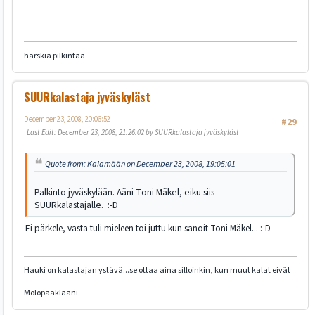
härskiä pilkintää
SUURkalastaja jyväskyläst
December 23, 2008, 20:06:52
#29
Last Edit
: December 23, 2008, 21:26:02 by SUURkalastaja jyväskyläst
Quote from: Kalamään on December 23, 2008, 19:05:01
Palkinto jyväskylään. Ääni Toni Mäkel, eiku siis
SUURkalastajalle. :-D
Ei pärkele, vasta tuli mieleen toi juttu kun sanoit Toni Mäkel... :-D
Hauki on kalastajan ystävä...se ottaa aina silloinkin, kun muut kalat eivät
Molopääklaani