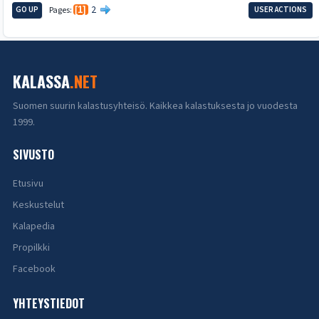
2
GO UP
Pages
1
USER ACTIONS
KALASSA
.NET
Suomen suurin kalastusyhteisö. Kaikkea kalastuksesta jo vuodesta
1999.
SIVUSTO
Etusivu
Keskustelut
Kalapedia
Propilkki
Facebook
YHTEYSTIEDOT