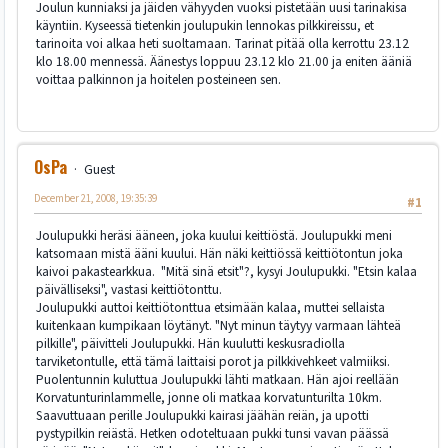
Joulun kunniaksi ja jäiden vähyyden vuoksi pistetään uusi tarinakisa
käyntiin. Kyseessä tietenkin joulupukin lennokas pilkkireissu, et
tarinoita voi alkaa heti suoltamaan. Tarinat pitää olla kerrottu 23.12
klo 18.00 mennessä. Äänestys loppuu 23.12 klo 21.00 ja eniten ääniä
voittaa palkinnon ja hoitelen posteineen sen.
OsPa
Guest
December 21, 2008, 19:35:39
#1
Joulupukki heräsi ääneen, joka kuului keittiöstä. Joulupukki meni
katsomaan mistä ääni kuului. Hän näki keittiössä keittiötontun joka
kaivoi pakastearkkua. "Mitä sinä etsit"?, kysyi Joulupukki. "Etsin kalaa
päivälliseksi", vastasi keittiötonttu.
Joulupukki auttoi keittiötonttua etsimään kalaa, muttei sellaista
kuitenkaan kumpikaan löytänyt. "Nyt minun täytyy varmaan lähteä
pilkille", päivitteli Joulupukki. Hän kuulutti keskusradiolla
tarviketontulle, että tämä laittaisi porot ja pilkkivehkeet valmiiksi.
Puolentunnin kuluttua Joulupukki lähti matkaan. Hän ajoi reellään
Korvatunturinlammelle, jonne oli matkaa korvatunturilta 10km.
Saavuttuaan perille Joulupukki kairasi jäähän reiän, ja upotti
pystypilkin reiästä. Hetken odoteltuaan pukki tunsi vavan päässä