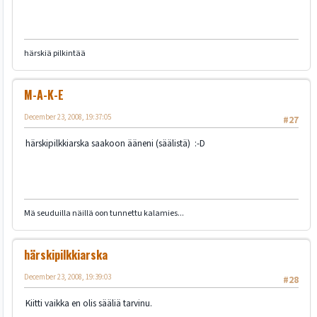
härskiä pilkintää
M-A-K-E
December 23, 2008, 19:37:05
#27
härskipilkkiarska saakoon ääneni (säälistä) :-D
Mä seuduilla näillä oon tunnettu kalamies...
härskipilkkiarska
December 23, 2008, 19:39:03
#28
Kiitti vaikka en olis sääliä tarvinu.