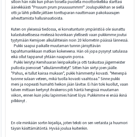
silloin hän näki kun pihan toisella puolella moottorikelkka starttasi
äänekkäästi "Pruuum prum pruuuuummm!" Joulupukkihan se siellä
otti ja lähti pilkille jättäen tonttuparan nauttimaan pakokaasujen
aiheuttamista hallusinaatioista.
Kuten on yleisessä tiedossa, ei korvatunturin ympäristöä ole siunattu
kalastuksellisessa mielessä kovinkaan ylellisesti vaan pukkimme joutui
tyytymään Kemijoen alkulähteisiin noin 20 kilometrin päässä lännessä.
Pukki saapui paikalle muutaman tunnin järisyttävän
tapahtumarikkaan matkan kokeneena. Hän oli jopa pysynyt satulassa
eikä ollut tappanut yhtään naapurin poroa.
Pukki leiriytyi Kemihaaran leiripaikalle ja otti taskustaa jägermeister
pullosta pienoiset "alkulämmittelyt". Sitten hän siirtyi joen jäälle.
"Pahus, ei tullut kairaa mukaan", pukki hämmentyi kovasti. "Menenpä
tuonne sulaan veteen, mikä tuolla kovasti vaahtoaa." Sinne pukki
meni ja nopeasti humahti heikon jään lävitse. Ei hän toki kuollut, vaan
talven mittaan kertynyt ihrakerros piti häntä hengissä muutaman
viikon, ennen kuin joku lapinmies hänet löysi. Pukkimme ei enää ikinä
pilkkinyt .
En ole minkään sortin kirjailija, joten teksti on sen vertaista ja huumori
täysin käsittämätöntä. Hyvää joulua kuitenkin.