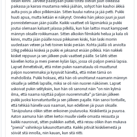
oksiin kiinni. Järvelle päästyään pukki totesi olevan juuri oikeassa
paikassa ja kairasi muutamia reikiä jäähän, sohjot hän kauhoi äkkiä
aulta pois ja alkoi pilkkimään. Sitten kuului natina ja jää petti. Pukki
huuti apua, mutta ketään ei näkynyt. Onneksi hän jaksoi juuri ja juuri
ponnistelemaan jään päälle. Kaikki vaatteet oli läpimärkiä ja pukki
joutui olemaan kalsarit jalassa pilkillä, kun hän laittoi muut kamppeet
männyn oksalle roikkumaan. Sitten alkoikin filmikärki heilua ja kala oli
kiinni, mutta jään päälle nousi pikkuinen kiiski, hän laski morrin
uudestaan veteen ja heti toinen kiiski perään. Kohta jäällä oli arviolta
10kg pelkkää kiiskeä ja pukki ei jaksanut enään pilkkiä. Hän nakkeli
kiisket reppuun ja sen jälkeen puki vaatteet päälle. Se lähti sitten
kävellen kotia ja meni pienen kylän läpi, jossa oli paljon pieniä lapsia.
Lapset ihmettelivät, että miten pukin naamataulu oli muuttunut
paljon nuoremmaksi ja kysyivät häneltä, että miten tämä on
mahdollista. Pukki hoksasi, että hän oli unohtanut naamarin männyn
oksalle ja selitteli lapsille, miksi se oli niin nuoren näköinen. Lapset
uskoivat pukin selityksiin, kun hän oli sanonut näin "on niin kylmä
ilma, että naama näyttää paljon nuoremmalta" ja tämän jälkeen
pukki juoksi korvatunturille ja sen jälkeen pajalle. Hän sanoi tontuille,
että tehkää hänelle uusi naamari, kun edellinen jäi puun oksalle.
Tänäjouluna olikin sitten erikoinen jouluruoka. Kiiskilientä ja puuroa.
Aaton aamuna hän sitten kertoi muulle väelle omasta reissusta ja
kaikki nauroivat, sitten pukkikin aatteli, että reissu olikin ihan mukava
"pieniä" vahinkoja lukuunottamatta. Kaikki pitivät kiiskiliemestä ja
söivät sitä innolla, niin kauan, kun sitä riitti.