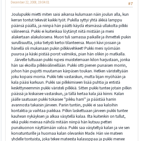
December 22, 2008, 19:04:01
#7
Joulupukki mietti miten saisi aikansa kulumaan näin joulun alla, kun
kerran tontut tekevät kaikki työt. Pukilla syttyi yhtä äkkiä lamppu
päänsä päällä, ja niinpä hän päätti käydä etsimässä ullakolta pilkki
välineensä. Pukki ei kuitenkaa löytänyt niitä mistään ja meni
alakertaan alakuloisena. Muori tuli samassa paikalle ja ihmetteli pukin
surullisuutta, joka tietysti kertoi tilanteensa. Muori kävi jossain ja
hänellä oli mukanaan pukin pilkkivehkeet! Pukki meni syömään
puuroa ja käski pistää porot valmiiksi, pian hän olikin jo matkalla.
Järvelle tultuaan pukki rupesi muistelemaan kilon harjustaan, jonka
hän sai ekoilla pilkkivälineillään. Pukki otti pienen punaisen morrin,
johon hän pujotti muutaman kärpäsen toukan. Hetken väristeltyään
joku kopaisi morria. Pukki teki vastaiskun, mutta liijan myöhään ja
kala pääsi karkuun. Pukki sai pilkkimiseen lisää puhtia ja entistä
keskittyneemmin pukki väristeli pilkkiä. Sitten pukki tuntee jotain pilkin
päässä ja kiskaisee vastaiskun, ja tällä kertaa kala jää kiinni. Kalan
jäälle saatuaan pukki tokaisee ''pikku harri'' ja päästää harrin
avannosta takaisin järveen. Pariin tuntiin, pukki ei saa kaloihin
kontaktia ja vaihtaa paikkaa. Pilkin laskettuaan järveen pukki tuntee
kauhean nykäyksen ja alkaa väsytellä kalaa. Ilta kuitenkin on tullut,
eikä pukki meinaa nähdä mitään niinpä hän kutsuu petteri
punakuonon näyttämään valoa. Pukki saa väsyteltyä kalan ja vie sen
korvatunturille ja huomaa kalan olevankin Made. Hän vie mateen
yhdelle tontuista, joka tekee mateesta kalasoppaa ja pukki menee