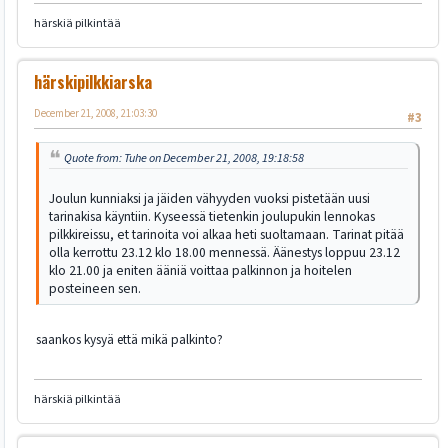
härskiä pilkintää
härskipilkkiarska
December 21, 2008, 21:03:30
#3
Quote from: Tuhe on December 21, 2008, 19:18:58
Joulun kunniaksi ja jäiden vähyyden vuoksi pistetään uusi
tarinakisa käyntiin. Kyseessä tietenkin joulupukin lennokas
pilkkireissu, et tarinoita voi alkaa heti suoltamaan. Tarinat pitää
olla kerrottu 23.12 klo 18.00 mennessä. Äänestys loppuu 23.12
klo 21.00 ja eniten ääniä voittaa palkinnon ja hoitelen
posteineen sen.
saankos kysyä että mikä palkinto?
härskiä pilkintää