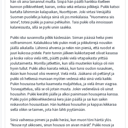
hän oli aina lainannut muilta. Siispä hän päätti hankkia itselleen
kunnon pilkkivehkeet; kairan, onkia sekä erilaisia pilkkejä. Pukki katsoi
kartalta lähimmän kalapaikan, Nuorttijoen. Joki virtasi Venäjältä
Suomen puolelle ja kaloja siinä oli jos minkälaisia. "Huomenna siis
sinne", totesi pukki ja painui pehkuihin. Taisi pukki olla innoissaan
kalareissusta, sillä se pyrki uniin saakka.
Pukki istui suvannolla pilkki kädessään. Siiman päässä heilui pieni
volframimorri. Kalakukkoa teki pukin mieli ja pikkutirrejä nousikin
jäällä aikalailla. Lähinnä ahvenia ja nekin niin pieniä, että ruodot ei
juuri kukossa pistele. Parin tunnin jälkeen kukkotarpeet olivat kasassa
ja koska valoa vielä riitti, päätti pukki vielä vrtapaikasta yrittää
joulutaimenta. Morrilla jatkettiin, kun sillä muutenkin kaloja oli niin
hyvin tullut. Pukki alkoi kairata reikää, kun tunsi oudon rusauksen,
ikään kuin housut olisi revennyt. Vielä mitä. Jääkansi oli pettänyt ja
pukki oli hetkessä muniaan myöten vedessä eikä siinä vielä kaikki.
Pukin housuissa tuntui kaameata muljahtelua, ja vielä ilman viagraa.
Toiveajattelua, sillä se oli jotain muuta. Jokin vedenelävä oli uinut
housuihin. Pukki kierähti jäälle ja alkoi painimaan housujensa kanssa.
Pukki pyöri pilkkivehkeidensä kera jään päällä ja sai kun saikin
niskavoiton housuistaan. Hän kurkkasi housuihin ja kappas kikkaraa
siellä olikin se taimen, jota hän lähti pyytämään.
Siinä vaiheessa pimeni ja pukki heräsi, kun muori töni häntä ylös.
"Nouse nyt ukkoseni, sinun housusi on aivan märät". Pukki nousi ja