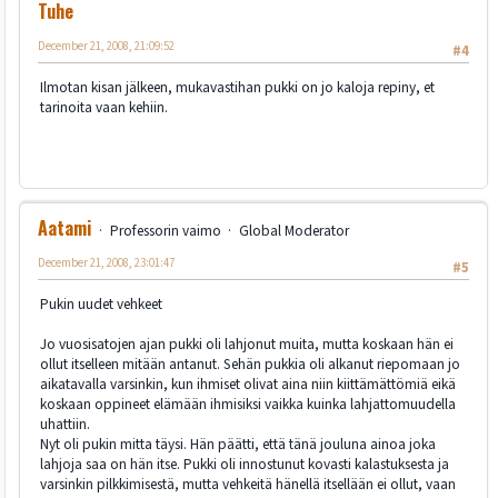
Tuhe
December 21, 2008, 21:09:52
#4
Ilmotan kisan jälkeen, mukavastihan pukki on jo kaloja repiny, et
tarinoita vaan kehiin.
Aatami
Professorin vaimo
Global Moderator
December 21, 2008, 23:01:47
#5
Pukin uudet vehkeet
Jo vuosisatojen ajan pukki oli lahjonut muita, mutta koskaan hän ei
ollut itselleen mitään antanut. Sehän pukkia oli alkanut riepomaan jo
aikatavalla varsinkin, kun ihmiset olivat aina niin kiittämättömiä eikä
koskaan oppineet elämään ihmisiksi vaikka kuinka lahjattomuudella
uhattiin.
Nyt oli pukin mitta täysi. Hän päätti, että tänä jouluna ainoa joka
lahjoja saa on hän itse. Pukki oli innostunut kovasti kalastuksesta ja
varsinkin pilkkimisestä, mutta vehkeitä hänellä itsellään ei ollut, vaan