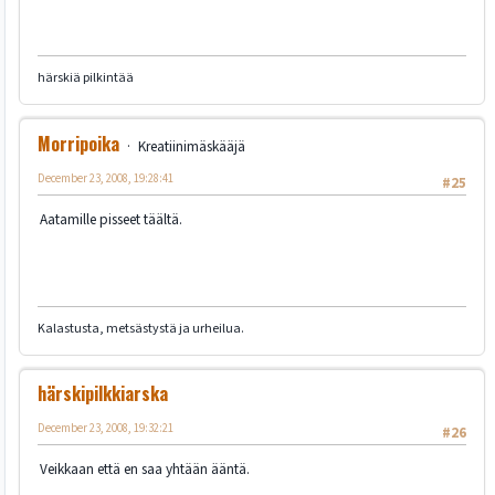
härskiä pilkintää
Morripoika
Kreatiinimäskääjä
December 23, 2008, 19:28:41
#25
Aatamille pisseet täältä.
Kalastusta, metsästystä ja urheilua.
härskipilkkiarska
December 23, 2008, 19:32:21
#26
Veikkaan että en saa yhtään ääntä.