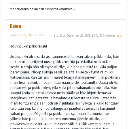
Mä seuduilla näillä oon tunnettu kalamies...
Daiwa
December 22, 2008, 21:15:55
Last Edit
: December 23, 2008, 18:01:52 by Daiwa
#9
Joulupukin pilkkireissu!
Joulupukki oli kesästä asti suunnitellut tulevan talven pilkkimistä, hän
oli tontuilla teettänyt uusia pilkkivermeitä ja testaillut niitä pitkin
kesän. Matoja hän oli myös viljellyt, kun hän piti niitä toukkia paljon
parempana. Pilkkipaikkoja se oli laajalta alueelta käynyt valmiiksi
katsomassa. Kun tuli ensimmäiset teräsjäät inarijärveen, niin pukkihan
meni heti mielenkiinnolla mittaamaan jäiden paksuutta. Jäätä oli 4cm
paksuisesti ja pukki totesi, että vielä pitää vähänaikaa odotella. Hän
saapui kotia ja laittoi kalassa.netin päälle ja kävi kirjottelemassa
inarijärven jäätilanteesta ja havaintoja tulevasta saaliista. Sitten hän
meni tonttujen pajaan, otti UR:n juhlakairan hyllyltä ja käski tonttujen
teroittaa sen, kun hän oli vahingossa jääntestausreissulla kairannut
vähän pohjaa. Oli jo ilta ja pukki meni syömään iltapuuron, sen
jälkeen hän päätti, että menee huomenna järvelle pilkille, kun
pakkastakin oli ollut -40-50:n asteen välillä. Pilkkikamat oli aamua