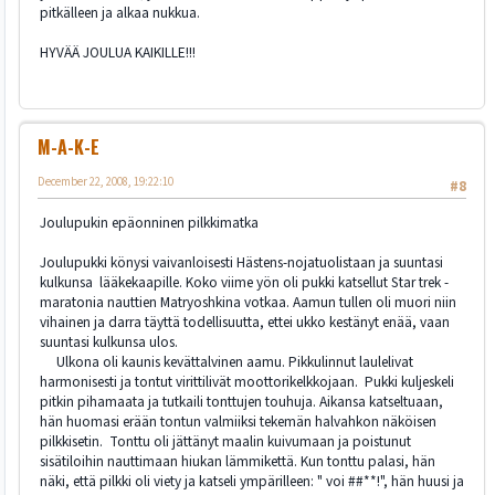
pitkälleen ja alkaa nukkua.
HYVÄÄ JOULUA KAIKILLE!!!
M-A-K-E
December 22, 2008, 19:22:10
#8
Joulupukin epäonninen pilkkimatka
Joulupukki könysi vaivanloisesti Hästens-nojatuolistaan ja suuntasi
kulkunsa lääkekaapille. Koko viime yön oli pukki katsellut Star trek -
maratonia nauttien Matryoshkina votkaa. Aamun tullen oli muori niin
vihainen ja darra täyttä todellisuutta, ettei ukko kestänyt enää, vaan
suuntasi kulkunsa ulos.
Ulkona oli kaunis kevättalvinen aamu. Pikkulinnut laulelivat
harmonisesti ja tontut virittilivät moottorikelkkojaan. Pukki kuljeskeli
pitkin pihamaata ja tutkaili tonttujen touhuja. Aikansa katseltuaan,
hän huomasi erään tontun valmiiksi tekemän halvahkon näköisen
pilkkisetin. Tonttu oli jättänyt maalin kuivumaan ja poistunut
sisätiloihin nauttimaan hiukan lämmikettä. Kun tonttu palasi, hän
näki, että pilkki oli viety ja katseli ympärilleen: " voi ##**!", hän huusi ja