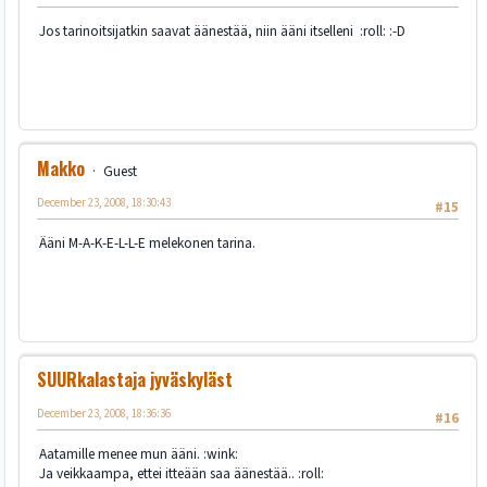
Jos tarinoitsijatkin saavat äänestää, niin ääni itselleni :roll: :-D
Makko
Guest
December 23, 2008, 18:30:43
#15
Ääni M-A-K-E-L-L-E melekonen tarina.
SUURkalastaja jyväskyläst
December 23, 2008, 18:36:36
#16
Aatamille menee mun ääni. :wink:
Ja veikkaampa, ettei itteään saa äänestää.. :roll: