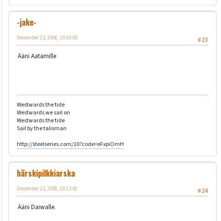
-jake-
December 23, 2008, 19:10:00
#23
Ääni Aatamille
Westwards the tide
Westwards we sail on
Westwards the tide
Sail by the talisman
http://steelseries.com/10?code=eFxpiOmH
härskipilkkiarska
December 23, 2008, 19:23:42
#24
Ääni Daiwalle.