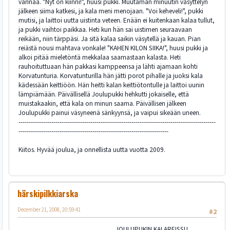
värinää. "Nyt on kiinni!", huusi pukki. Muutaman minuutin väsyttelyn
jälkeen siima katkesi, ja kala meni menojaan. "Voi keheveli!", pukki
mutisi, ja laittoi uutta uistinta veteen. Enään ei kuitenkaan kalaa tullut,
ja pukki vaihtoi paikkaa. Heti kun hän sai uistimen seuraavaan
reikään, niin tärppäsi. Ja sitä kalaa saikin väsytellä ja kauan. Pian
reiästä nousi mahtava vonkale! "KAHEN KILON SIIKA!", huusi pukki ja
alkoi pitää mieletöntä mekkalaa saamastaan kalasta. Heti
rauhoituttuaan hän pakkasi kamppeensa ja lähti ajamaan kohti
Korvatunturia. Korvatunturilla hän jätti porot pihalle ja juoksi kala
kädessään keittiöön. Hän heitti kalan keittiötontulle ja laittoi uunin
lämpiämään. Päivällisellä Joulupukki hehkutti jokaiselle, että
muistakaakin, että kala on minun saama. Päivällisen jälkeen
Joulupukki painui väsyneenä sänkyynsä, ja vaipui sikeään uneen.
------------------------------------------------------------------------------------------------
-------------------------------------------------------------------------
Kiitos. Hyvää joulua, ja onnellista uutta vuotta 2009.
härskipilkkiarska
December 21, 2008, 20:59:41
#2
JOULUPUKIN KALAREISSU