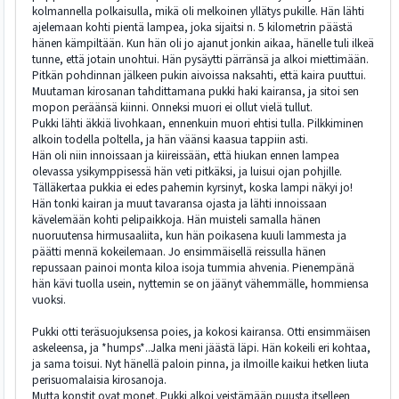
kolmannella polkaisulla, mikä oli melkoinen yllätys pukille. Hän lähti
ajelemaan kohti pientä lampea, joka sijaitsi n. 5 kilometrin päästä
hänen kämpiltään. Kun hän oli jo ajanut jonkin aikaa, hänelle tuli ilkeä
tunne, että jotain unohtui. Hän pysäytti pärränsä ja alkoi miettimään.
Pitkän pohdinnan jälkeen pukin aivoissa naksahti, että kaira puuttui.
Muutaman kirosanan tahdittamana pukki haki kairansa, ja sitoi sen
mopon peräänsä kiinni. Onneksi muori ei ollut vielä tullut.
Pukki lähti äkkiä livohkaan, ennenkuin muori ehtisi tulla. Pilkkiminen
alkoin todella poltella, ja hän väänsi kaasua tappiin asti.
Hän oli niin innoissaan ja kiireissään, että hiukan ennen lampea
olevassa ysikymppisessä hän veti pitkäksi, ja luisui ojan pohjille.
Tälläkertaa pukkia ei edes pahemin kyrsinyt, koska lampi näkyi jo!
Hän tonki kairan ja muut tavaransa ojasta ja lähti innoissaan
kävelemään kohti pelipaikkoja. Hän muisteli samalla hänen
nuoruutensa hirmusaaliita, kun hän poikasena kuuli lammesta ja
päätti mennä kokeilemaan. Jo ensimmäisellä reissulla hänen
repussaan painoi monta kiloa isoja tummia ahvenia. Pienempänä
hän kävi tuolla usein, nyttemin se on jäänyt vähemmälle, hommiensa
vuoksi.
Pukki otti teräsuojuksensa poies, ja kokosi kairansa. Otti ensimmäisen
askeleensa, ja *humps*..Jalka meni jäästä läpi. Hän kokeili eri kohtaa,
ja sama toisui. Nyt hänellä paloin pinna, ja ilmoille kaikui hetken liuta
perisuomalaisia kirosanoja.
Mutta konstit ovat monet. Pukki alkoi veistämään puusta itselleen