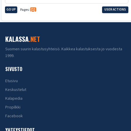
GO UP
Pages
1
USER ACTIONS
KALASSA
.NET
Suomen suurin kalastusyhteisö. Kaikkea kalastuksesta jo vuodesta
1999.
SIVUSTO
Etusivu
Keskustelut
Kalapedia
Propilkki
Facebook
YHTEYSTIEDOT