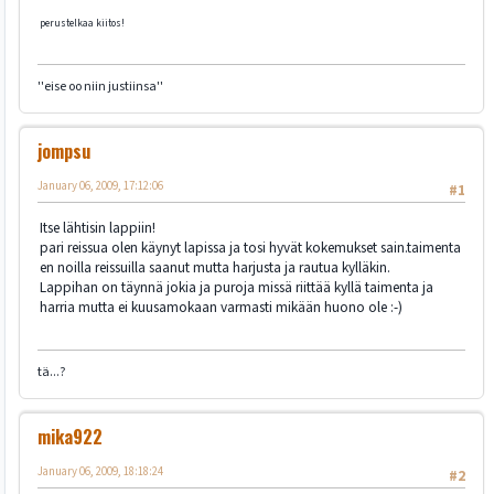
perustelkaa kiitos!
''eise oo niin justiinsa''
jompsu
January 06, 2009, 17:12:06
#1
Itse lähtisin lappiin!
pari reissua olen käynyt lapissa ja tosi hyvät kokemukset sain.taimenta
en noilla reissuilla saanut mutta harjusta ja rautua kylläkin.
Lappihan on täynnä jokia ja puroja missä riittää kyllä taimenta ja
harria mutta ei kuusamokaan varmasti mikään huono ole :-)
tä...?
mika922
January 06, 2009, 18:18:24
#2