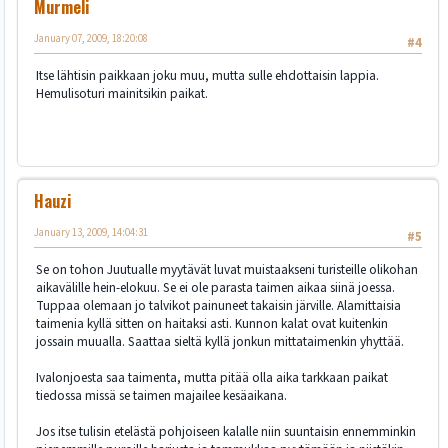
Murmeli
January 07, 2009, 18:20:08
#4
Itse lähtisin paikkaan joku muu, mutta sulle ehdottaisin lappia.
Hemulisoturi mainitsikin paikat.
Hauzi
January 13, 2009, 14:04:31
#5
Se on tohon Juutualle myytävät luvat muistaakseni turisteille olikohan
aikavälille hein-elokuu. Se ei ole parasta taimen aikaa siinä joessa.
Tuppaa olemaan jo talvikot painuneet takaisin järville. Alamittaisia
taimenia kyllä sitten on haitaksi asti. Kunnon kalat ovat kuitenkin
jossain muualla. Saattaa sieltä kyllä jonkun mittataimenkin yhyttää.
Ivalonjoesta saa taimenta, mutta pitää olla aika tarkkaan paikat
tiedossa missä se taimen majailee kesäaikana.
Jos itse tulisin etelästä pohjoiseen kalalle niin suuntaisin ennemminkin