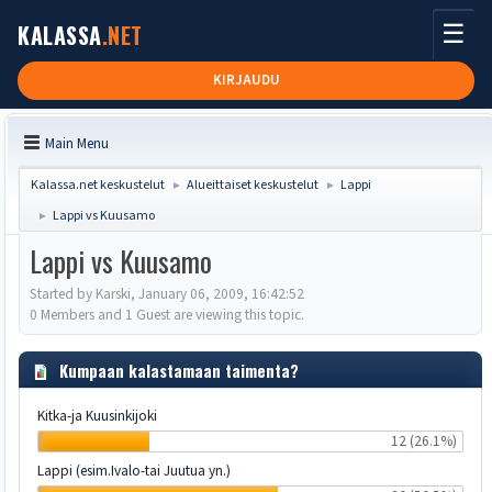
☰
KALASSA
.NET
KIRJAUDU
Main Menu
Kalassa.net keskustelut
Alueittaiset keskustelut
Lappi
►
►
Lappi vs Kuusamo
►
Lappi vs Kuusamo
Started by Karski, January 06, 2009, 16:42:52
0 Members and 1 Guest are viewing this topic.
Kumpaan kalastamaan taimenta?
Kitka-ja Kuusinkijoki
12 (26.1%)
Lappi (esim.Ivalo-tai Juutua yn.)