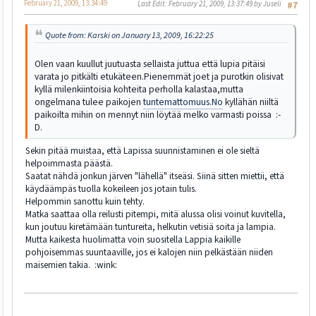
February 21, 2009, 13:34:49
Last Edit
: February 21, 2009, 13:37:49 by Juseli
#7
Quote from: Karski on January 13, 2009, 16:22:25
Olen vaan kuullut juutuasta sellaista juttua että lupia pitäisi
varata jo pitkälti etukäteen.Pienemmät joet ja purotkin olisivat
kyllä milenkiintoisia kohteita perholla kalastaa,mutta
ongelmana tulee paikojen
tuntemattomuus.No
kyllähän niiltä
paikoilta mihin on mennyt niin löytää melko varmasti poissa :-
D.
Sekin pitää muistaa, että Lapissa suunnistaminen ei ole sieltä
helpoimmasta päästä.
Saatat nähdä jonkun järven "lähellä" itseäsi. Siinä sitten miettii, että
käydäämpäs tuolla kokeileen jos jotain tulis.
Helpommin sanottu kuin tehty.
Matka saattaa olla reilusti pitempi, mitä alussa olisi voinut kuvitella,
kun joutuu kiretämään tuntureita, helkutin vetisiä soita ja lampia.
Mutta kaikesta huolimatta voin suositella Lappia kaikille
pohjoisemmas suuntaaville, jos ei kalojen niin pelkästään niiden
maisemien takia. :wink: