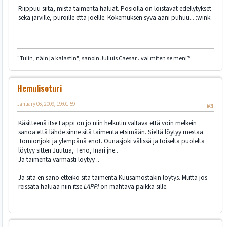
Riippuu siitä, mistä taimenta haluat. Posiolla on loistavat edellytykset
sekä järville, puroille että joellle. Kokemuksen syvä ääni puhuu... :wink:
"Tulin, näin ja kalastin", sanoin Juliuis Caesar...vai miten se meni?
Hemulisoturi
January 06, 2009, 19:01:59
#3
Käsitteenä itse Lappi on jo niin helkutin valtava että voin melkein
sanoa että lähde sinne sitä taimenta etsimään. Sieltä löytyy mestaa.
Tornionjoki ja ylempänä enot. Ounasjoki välissä ja toiselta puolelta
löytyy sitten Juutua, Teno, Inari jne..
Ja taimenta varmasti löytyy ..
Ja sitä en sano etteikö sitä taimenta Kuusamostakin löytys. Mutta jos
reissata haluaa niin itse
LAPPI
on mahtava paikka sille.