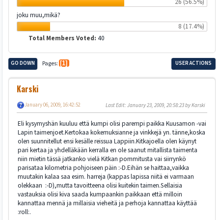
26 (56.5%)
joku muu,mikä?
8 (17.4%)
Total Members Voted:
40
GO DOWN
Pages
1
USER ACTIONS
Karski
January 06, 2009, 16:42:52
Last Edit
: January 23, 2009, 20:58:23 by Karski
Eli kysymyshän kuuluu että kumpi olisi parempi paikka Kuusamon -vai
Lapin taimenjoet.Kertokaa kokemuksianne ja vinkkejä yn. tänne,koska
olen suunnitellut ensi kesälle reissua Lappiin.Kitkajoella olen käynyt
pari kertaa ja yhdelläkään kerralla en ole saanut mitallista taimenta
niin mietin tässä jatkanko vielä Kitkan pommitusta vai siirrynkö
parisataa kilometria pohjoiseen päin :-D.Eihän se haittaa,vaikka
muutakin kalaa saa esim. harreja (kappas lapissa niitä ei varmaan
olekkaan :-D),mutta tavoitteena olisi kuitekin taimen.Sellaisia
vastauksia olisi kiva saada kumpaankin paikkaan että milloin
kannattaa mennä ja millaisia vieheitä ja perhoja kannattaa käyttää
:roll:.