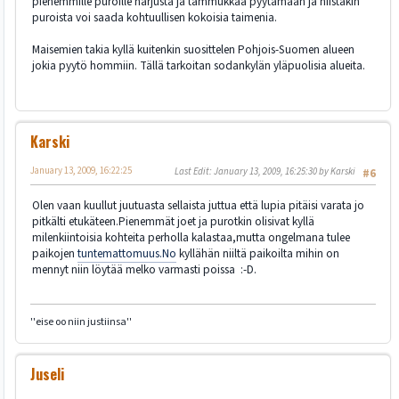
pienemmille puroille harjusta ja tammukkaa pyytämään ja niistäkin
puroista voi saada kohtuullisen kokoisia taimenia.
Maisemien takia kyllä kuitenkin suosittelen Pohjois-Suomen alueen
jokia pyytö hommiin. Tällä tarkoitan sodankylän yläpuolisia alueita.
Karski
January 13, 2009, 16:22:25
Last Edit
: January 13, 2009, 16:25:30 by Karski
#6
Olen vaan kuullut juutuasta sellaista juttua että lupia pitäisi varata jo
pitkälti etukäteen.Pienemmät joet ja purotkin olisivat kyllä
milenkiintoisia kohteita perholla kalastaa,mutta ongelmana tulee
paikojen
tuntemattomuus.No
kyllähän niiltä paikoilta mihin on
mennyt niin löytää melko varmasti poissa :-D.
''eise oo niin justiinsa''
Juseli