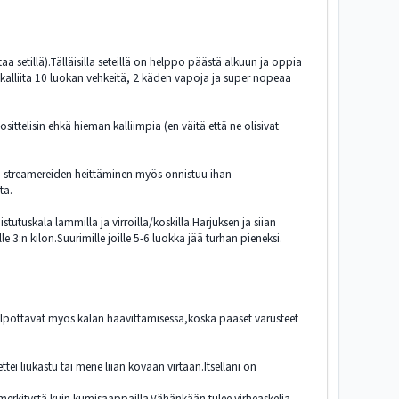
a setillä).Tälläisilla seteillä on helppo päästä alkuun ja oppia
 kalliita 10 luokan vehkeitä, 2 käden vapoja ja super nopeaa
sittelisin ehkä hieman kalliimpia (en väitä että ne olisivat
ten streamereiden heittäminen myös onnistuu ihan
ta.
utuskala lammilla ja virroilla/koskilla.Harjuksen ja siian
 3:n kilon.Suurimille joille 5-6 luokka jää turhan pieneksi.
helpottavat myös kalan haavittamisessa,koska pääset varusteet
tei liukastu tai mene liian kovaan virtaan.Itselläni on
merkitystä kuin kumisaappailla.Vähänkään tulee virheaskelia