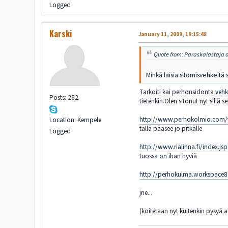
Logged
Karski
January 11, 2009, 19:15:48
Quote from: Paraskalastaja o
Minkä laisia sitomisvehkeitä 
Tarkoiti kai perhonsidonta
vehk
Posts: 262
tietenkin.Olen sitonut nyt sillä 
http://www.perhokolmio.com
Location: Kempele
tällä pääsee jo pitkälle
Logged
http://www.rialinna.fi/index.j
tuossa on ihan hyviä
http://perhokulma.workspace
jne...
(koitetaan nyt kuitenkin pysyä a