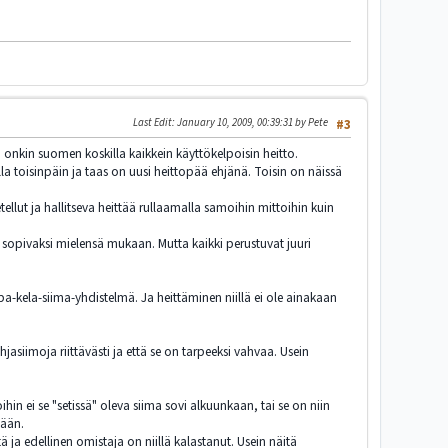
Last Edit
: January 10, 2009, 00:39:31 by Pete
#3
 onkin suomen koskilla kaikkein käyttökelpoisin heitto.
a toisinpäin ja taas on uusi heittopää ehjänä. Toisin on näissä
llut ja hallitseva heittää rullaamalla samoihin mittoihin kuin
in sopivaksi mielensä mukaan. Mutta kaikki perustuvat juuri
-kela-siima-yhdistelmä. Ja heittäminen niillä ei ole ainakaan
asiimoja riittävästi ja että se on tarpeeksi vahvaa. Usein
hin ei se "setissä" oleva siima sovi alkuunkaan, tai se on niin
lään.
 ja edellinen omistaja on niillä kalastanut. Usein näitä