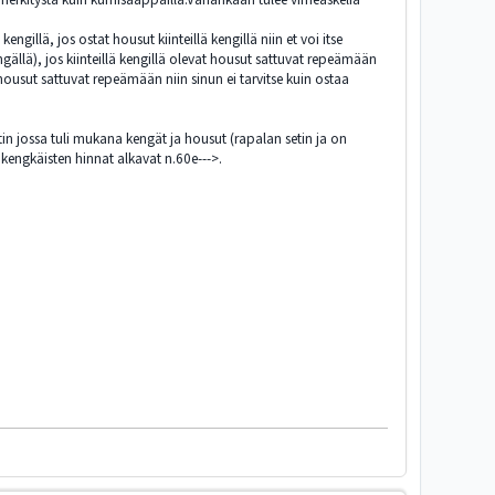
ngillä, jos ostat housut kiinteillä kengillä niin et voi itse
ällä), jos kiinteillä kengillä olevat housut sattuvat repeämään
 housut sattuvat repeämään niin sinun ei tarvitse kuin ostaa
in jossa tuli mukana kengät ja housut (rapalan setin ja on
eäkengkäisten hinnat alkavat n.60e--->.