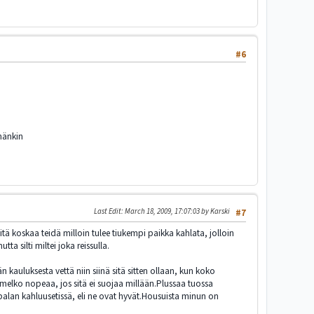
#6
mänkin
Last Edit
: March 18, 2009, 17:07:03 by Karski
#7
ä koskaa teidä milloin tulee tiukempi paikka kahlata, jolloin
 silti miltei joka reissulla.
n kauluksesta vettä niin siinä sitä sitten ollaan, kun koko
u melko nopeaa, jos sitä ei suojaa millään.Plussaa tuossa
palan kahluusetissä, eli ne ovat hyvät.Housuista minun on