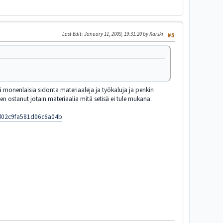
Last Edit
: January 11, 2009, 19:31:20 by Karski
#5
ä monenlaisia sidonta materiaaleja ja työkaluja ja penkin
olen ostanut jotain materiaalia mitä setisä ei tule mukana.
5d02c9fa581d06c6a04b