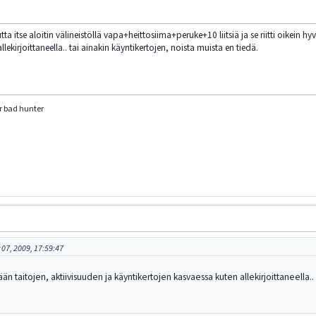
tta itse aloitin välineistöllä vapa+heittosiima+peruke+10 liitsiä ja se riitti oikein hy
lekirjoittaneella.. tai ainakin käyntikertojen, noista muista en tiedä.
or bad hunter
07, 2009, 17:59:47
ään taitojen, aktiivisuuden ja käyntikertojen kasvaessa kuten allekirjoittaneella..