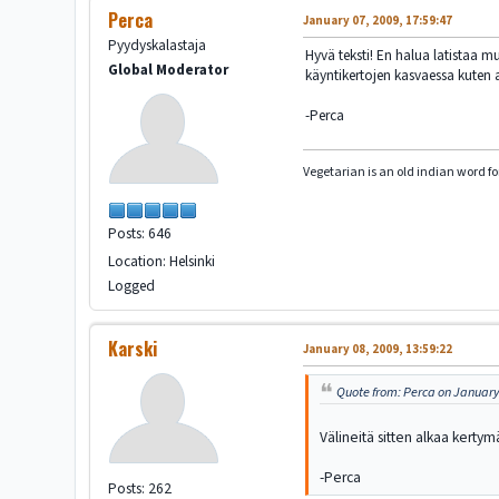
Perca
January 07, 2009, 17:59:47
Pyydyskalastaja
Hyvä teksti! En halua latistaa mu
Global Moderator
käyntikertojen kasvaessa kuten al
-Perca
Vegetarian is an old indian word f
Posts: 646
Location: Helsinki
Logged
Karski
January 08, 2009, 13:59:22
Quote from: Perca on January 
Välineitä sitten alkaa kertym
-Perca
Posts: 262