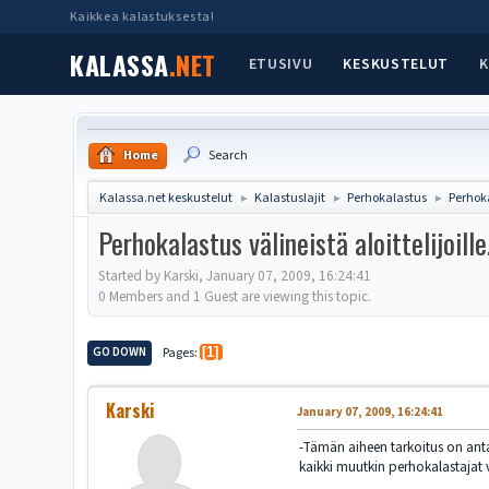
Kaikkea kalastuksesta!
KALASSA
.NET
ETUSIVU
KESKUSTELUT
K
Home
Search
Kalassa.net keskustelut
Kalastuslajit
Perhokalastus
Perhoka
►
►
►
Perhokalastus välineistä aloittelijoille
Started by Karski, January 07, 2009, 16:24:41
0 Members and 1 Guest are viewing this topic.
GO DOWN
Pages
1
Karski
January 07, 2009, 16:24:41
-Tämän aiheen tarkoitus on antaa
kaikki muutkin perhokalastajat