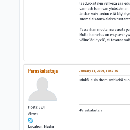
laadukkaitakin vehkeitä saa edul
varmasti toimivan yhdistelmän. M
Joskus vain tuntuu että käytetyn
suomalais-tanskalaista tuotanto
Tässä ihan muutamia asioita jo
Mutta harrastus on erityisen hyv
väline"ädläystä", eli tavaraa vai
Paraskalastaja
January 11, 2009, 18:57:46
Minkä laisia sitomisvehkeitä suos
Posts: 324
-Paraskalastaja
Ahven!
Location: Masku