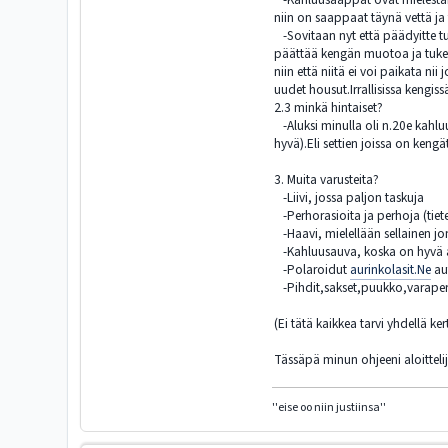
niin on saappaat täynä vettä j
-Sovitaan nyt että päädyitte tulo
päättää kengän muotoa ja tukevu
niin että niitä ei voi paikata n
uudet housut.Irrallisissa kengi
2.3 minkä hintaiset?
-Aluksi minulla oli n.20e kahlu
hyvä).Eli settien joissa on kengä
3. Muita varusteita?
-Liivi, jossa paljon taskuja
-Perhorasioita ja perhoja (tiet
-Haavi, mielellään sellainen jo
-Kahluusauva, koska on hyvä a
-Polaroidut
aurinkolasit.Ne
au
-Pihdit,sakset,puukko,varaperukk
(Ei tätä kaikkea tarvi yhdellä ker
Tässäpä minun ohjeeni aloittelij
''eise oo niin justiinsa''