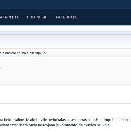
ALAPEDIA
PROPILKKI
FACEBOOK
lastus välineistä aloittelijoille.
.
 tietoa välineistä aloittaville perhokalastuksen harrastajille.Minä kirjoitan tähän 
 voivat sitten lisätä omia neuvojaan ja kommentoida muiden neuvoja.