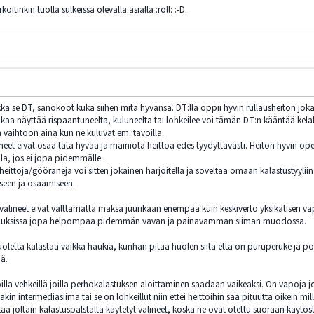
oitinkin tuolla sulkeissa olevalla asialla :roll: :-D.
kka se DT, sanokoot kuka siihen mitä hyvänsä. DT:llä oppii hyvin rullausheiton joka
aa näyttää rispaantuneelta, kuluneelta tai lohkeilee voi tämän DT:n kääntää kelall
a vaihtoon aina kun ne kuluvat em. tavoilla.
et eivät osaa tätä hyvää ja mainiota heittoa edes tyydyttävästi. Heiton hyvin opete
a, jos ei jopa pidemmälle.
an heittoja/gööraneja voi sitten jokainen harjoitella ja soveltaa omaan kalastustyyli
seen ja osaamiseen.
lineet eivät välttämättä maksa juurikaan enempää kuin keskiverto yksikätisen vapa
pauksissa jopa helpompaa pidemmän vavan ja painavamman siiman muodossa.
uoletta kalastaa vaikka haukia, kunhan pitää huolen siitä että on puruperuke ja pohj
ää.
oilla vehkeillä joilla perhokalastuksen aloittaminen saadaan vaikeaksi. On vapoja joi
kin intermediasiima tai se on lohkeillut niin ettei heittoihin saa pituutta oikein mil
aa joltain kalastuspalstalta käytetyt välineet, koska ne ovat otettu suoraan käytöstä