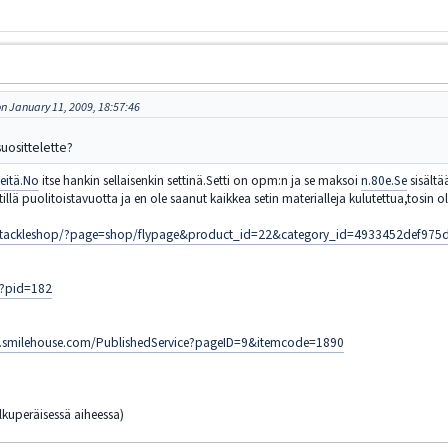
n January 11, 2009, 18:57:46
suosittelette?
eitä.No
itse hankin sellaisenkin settinä.Setti on opm:n ja se maksoi
n.80e.Se
sisältä
setillä puolitoistavuotta ja en ole saanut kaikkea setin materialleja kulutettua,tosin 
/tackleshop/?page=shop/flypage&product_id=22&category_id=4933452def97
sp?pid=182
8.smilehouse.com/PublishedService?pageID=9&itemcode=1890
lkuperäisessä aiheessa)