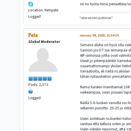
nii no tuota minä periaattesa tark
Location: Kempele
Logged
''eise oo niin justiinsa''
Pete
January 09, 2009, 21:54:10
Global Moderator
Siimana aluksi on hyvä olla vai
Samoin jos DT:ssä siimanpää alk
WF-siimoissa jotka ovat valmiit
Useat jo pitempäänkin harrastane
osaamattomampi yliolan heitoll
Variaatioita, eli näitä ns.aliol
tähän rullausheiton ymmärtämi
Posts: 2,573
Nämä Karskin mainitsemat 10# vä
vaikeampaa, vaan joissain ta
Logged
Näillä 5-6-luokan vavoilla voi h
sellainen punottu .20-25 jo riitt
Usein aoitetaan ns.liiankin halv
vanhaa että kelluva onkin jo aina
Usein olenkin neuvonut, että ost