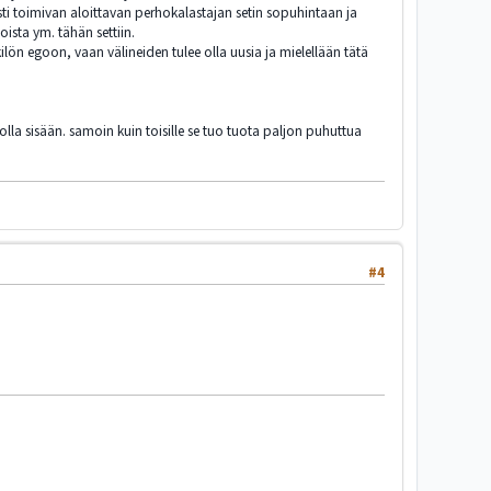
osti toimivan aloittavan perhokalastajan setin sopuhintaan ja
ista ym. tähän settiin.
ilön egoon, vaan välineiden tulee olla uusia ja mielellään tätä
olla sisään. samoin kuin toisille se tuo tuota paljon puhuttua
#4