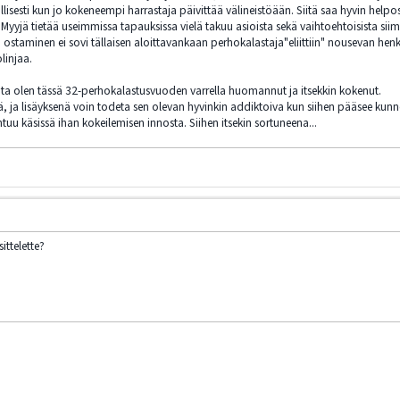
lisesti kun jo kokeneempi harrastaja päivittää välineistöään. Siitä saa hyvin help
yyjä tietää useimmissa tapauksissa vielä takuu asioista sekä vaihtoehtoisista siimo
 ostaminen ei sovi tällaisen aloittavankaan perhokalastaja"eliittiin" nousevan henk
linjaa.
ita olen tässä 32-perhokalastusvuoden varrella huomannut ja itsekkin kokenut.
ä, ja lisäyksenä voin todeta sen olevan hyvinkin addiktoiva kun siihen pääsee kunn
htuu käsissä ihan kokeilemisen innosta. Siihen itsekin sortuneena...
ittelette?