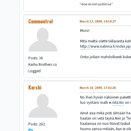
''eise oo niin justiinsa''
Commontrol
March 13, 2009, 14:10:27
Moro!
Mitä mieltä olette tällaisesta kah
http://www.rialinna.fi/index.
Onko jollain mahdollisesti kok
Posts: 36
Karhu Brothers co
Logged
Karski
March 18, 2009, 17:02:26
No ihan hyvän näköinen pakettih
tuo vyötärö malli ei
riitä.No
on s
Ainut asia mikä pisti silmään ha
haalari on vetä täynä.Niin ja ''
haalarissa on nuo tilavat tasku
Posts: 262
huono sanoa mitään, kun ei ole