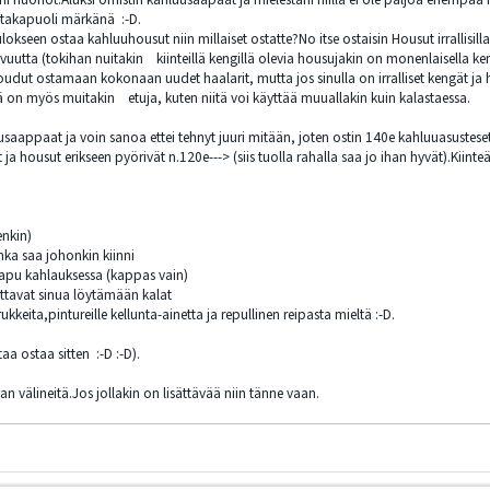
a takapuoli märkänä :-D.
kseen ostaa kahluuhousut niin millaiset ostatte?No itse ostaisin Housut irrallisilla ke
utta (tokihan nuitakin kiinteillä kengillä olevia housujakin on monenlaisella keng
ii joudut ostamaan kokonaan uudet haalarit, mutta jos sinulla on irralliset kengät ja
ssä on myös muitakin etuja, kuten niitä voi käyttää muuallakin kuin kalastaessa.
usaappaat ja voin sanoa ettei tehnyt juuri mitään, joten ostin 140e kahluuasusteset
t ja housut erikseen pyörivät n.120e---> (siis tuolla rahalla saa jo ihan hyvät).Kiint
enkin)
nka saa johonkin kiinni
pu kahlauksessa (kappas vain)
ttavat sinua löytämään kalat
eita,pintureille kellunta-ainetta ja repullinen reipasta mieltä :-D.
taa ostaa sitten :-D :-D).
an välineitä.Jos jollakin on lisättävää niin tänne vaan.