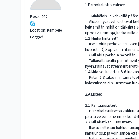
1.Perhokalastus välineet
1.1 Minkälaisilla vehkeillä pääs
Posts: 262
-Alussa hyvät vehkeet ovat keski
heittämään,mikä on tärkeintä.Jo
Location: Kempele
uppoavia siimoja,koska niillä 
Logged
1.2 Minkä hintaiset?
-Itse aloitin perhokalastuksen ju
huonot :-D).Sopivan hintainen s
1.3 Millaisia perhoja heitetään 5
-Tälläisella setillä perhot ova
hyvin.Painavat streamerit eivä
1.4 Mitä voi kalastaa 5-6 luokan
-Kuten 1.3 lukee niin tämä luokk
kalastukseen ei suuremman luokan
2.Asusteet
2.1 Kahluuasusteet
-Perhokalastuksessa kahluuasust
päällä veteen lähemmäs kohdet
2.2 Millaiset kahluuasusteet?
-Itse suosittelisin kahluuhuosuj
kahluuhosut ja voin sanoa että 
-Kahluusaappat ovat mielestäni