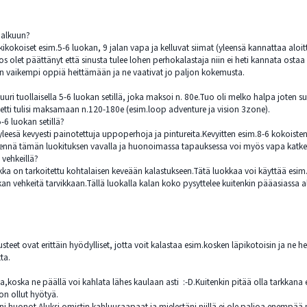
e alkuun?
kokoiset esim.5-6 luokan, 9 jalan vapa ja kelluvat siimat (yleensä kannattaa aloitta
s olet päättänyt että sinusta tulee lohen perhokalastaja niin ei heti kannata ostaa
on vaikempi oppiä heittämään ja ne vaativat jo paljon kokemusta.
uri tuollaisella 5-6 luokan setillä, joka maksoi n. 80e.Tuo oli melko halpa joten suo
etti tulisi maksamaan n.120-180e (esim.loop adventure ja vision 3zone).
-6 luokan setillä?
t yleesä kevyesti painotettuja uppoperhoja ja pintureita.Kevyitten esim.8-6 kokois
t lennä tämän luokituksen vavalla ja huonoimassa tapauksessa voi myös vapa katke
 vehkeillä?
a on tarkoitettu kohtalaisen keveään kalastukseen.Tätä luokkaa voi käyttää esim.ist
 vehkeitä tarvikkaan.Tällä luokalla kalan koko pysyttelee kuitenkin pääasiassa alle
eet ovat erittäin hyödylliset, jotta voit kalastaa esim.kosken läpikotoisin ja ne 
ta.
a,koska ne päällä voi kahlata lähes kaulaan asti :-D.Kuitenkin pitää olla tarkkana et
on ollut hyötyä.
 huonot.Aluksi omistin kahluusaapaat ja mielestäni niillä ei ole paljoa enempää 