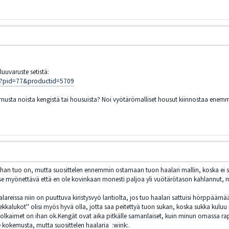
luuvaruste setistä:
jsp?pid=77&productid=5709
emusta noista kengistä tai housuista? Noi vyötärömalliset housut kiinnostaa enem
an tuo on, mutta suosittelen ennemmin ostamaan tuon haalari mallin, koska ei sit
e myönettävä että en ole kovinkaan monesti paljoa yli vuötärötason kahlannut, mutta
alareissa niin on puuttuva kiristysvyö lantiolta, jos tuo haalari sattuisi hörppäämää
hiekkalukot'' olisi myös hyvä olla, jotta saa peitettyä tuon sukan, koska sukka kulu
t olkaimet on ihan ok.Kengät ovat aika pitkälle samanlaiset, kuin minun omassa ra
 kokemusta, mutta suosittelen haalaria :wink:.