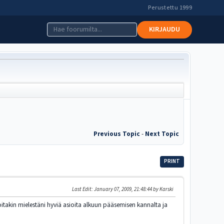
Perustettu 1999
KIRJAUDU
Previous Topic
-
Next Topic
PRINT
Last Edit
: January 07, 2009, 21:48:44 by Karski
joitakin mielestäni hyviä asioita alkuun pääsemisen kannalta ja