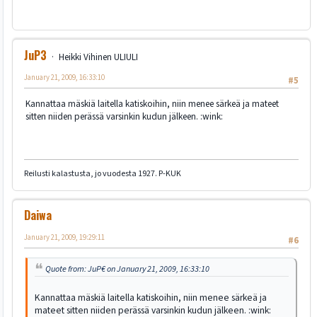
JuP3
Heikki Vihinen ULIULI
January 21, 2009, 16:33:10
#5
Kannattaa mäskiä laitella katiskoihin, niin menee särkeä ja mateet
sitten niiden perässä varsinkin kudun jälkeen. :wink:
Reilusti kalastusta, jo vuodesta 1927. P-KUK
Daiwa
January 21, 2009, 19:29:11
#6
Quote from: JuP€ on January 21, 2009, 16:33:10
Kannattaa mäskiä laitella katiskoihin, niin menee särkeä ja
mateet sitten niiden perässä varsinkin kudun jälkeen. :wink: