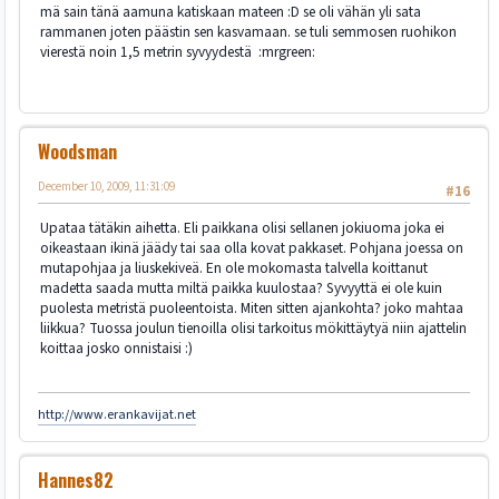
mä sain tänä aamuna katiskaan mateen :D se oli vähän yli sata
rammanen joten päästin sen kasvamaan. se tuli semmosen ruohikon
vierestä noin 1,5 metrin syvyydestä :mrgreen:
Woodsman
December 10, 2009, 11:31:09
#16
Upataa tätäkin aihetta. Eli paikkana olisi sellanen jokiuoma joka ei
oikeastaan ikinä jäädy tai saa olla kovat pakkaset. Pohjana joessa on
mutapohjaa ja liuskekiveä. En ole mokomasta talvella koittanut
madetta saada mutta miltä paikka kuulostaa? Syvyyttä ei ole kuin
puolesta metristä puoleentoista. Miten sitten ajankohta? joko mahtaa
liikkua? Tuossa joulun tienoilla olisi tarkoitus mökittäytyä niin ajattelin
koittaa josko onnistaisi :)
http://www.erankavijat.net
Hannes82