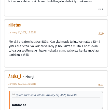
Mä verkot vetehen vain lasken laulellen ja luodolle käyn onkimaan...
<>< <º((
niilotus
January 24, 2009, 17:55:26
#10
Merellä aidaton katiska riittää. Kun yksi made tullut, kannattaa tämä
yksi siellä pitää. Valkoinen välkkyy ja houkuttaa muita. Ennen ekan
tuloa voi syöttimäskin lisäksi kokeilla esim. valkoista kankaanpalaa
katiskan sisällä.
Arska_1
Kirurgi
January 27, 2009, 21:13:18
#11
Quote from: kala-ale on January 24, 2009, 16:54:07
mudassa