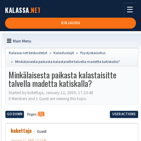
☰
KALASSA
.NET
KIRJAUDU
Main Menu
Kalassa.net keskustelut
Kalastuslajit
Pyydyskalastus
►
►
Minkälaisesta paikasta kalastaisitte talvella madetta katiskalla?
►
Minkälaisesta paikasta kalastaisitte
talvella madetta katiskalla?
Started by kokettaja, January 12, 2009, 17:23:48
0 Members and 1 Guest are viewing this topic.
GO DOWN
Pages
1
USER ACTIONS
kokettaja
Guest
January 12, 2009, 17:23:48