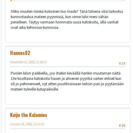
Oliko muuten minkä kokoinen tuo made? Tänä talvena olisi tarkoitus
kunnostautua mateen pyynnissä, kun viime talvi meni vähän
persiilleen. Täytyy varmaan hommata uusia katiskoita, sillä vanhat
ovat aika kehnossa kunnossa.
Hannes82
December 20, 2009, 21:18:03
#19
Puolen kilon paikkeilla, joo itsekin keväällä hankin muutaman näitä
10e koottavia katiskoita hauen ja ahvenen pyyntiä varten entiset kun
oli jo pehmenneet, nyt sitten puolitosissaan laitoin pari jo pyytämään
mateen tuleville kutupaikoille.
Keijo the Kalamies
January 18, 2016, 12:21:43
#20