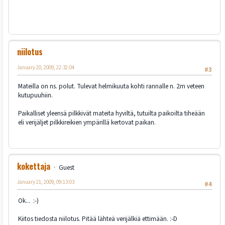
niilotus
January 20, 2009, 22:32:04
#3
Mateilla on ns. polut. Tulevat helmikuuta kohti rannalle n. 2m veteen
kutupuuhiin.
Paikalliset yleensä pilkkivät mateita hyviltä, tutuilta paikoilta tiheään
eli verijäljet pilkkireikien ympärillä kertovat paikan.
kokettaja
Guest
January 21, 2009, 09:13:03
#4
Ok... :-)
Kiitos tiedosta niilotus. Pitää lähteä verijälkiä ettimään. :-D