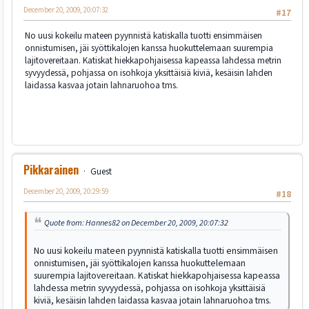
December 20, 2009, 20:07:32
#17
No uusi kokeilu mateen pyynnistä katiskalla tuotti ensimmäisen
onnistumisen, jäi syöttikalojen kanssa huokuttelemaan suurempia
lajitovereitaan. Katiskat hiekkapohjaisessa kapeassa lahdessa metrin
syvyydessä, pohjassa on isohkoja yksittäisiä kiviä, kesäisin lahden
laidassa kasvaa jotain lahnaruohoa tms.
Pikkarainen
Guest
December 20, 2009, 20:29:59
#18
Quote from: Hannes82 on December 20, 2009, 20:07:32
No uusi kokeilu mateen pyynnistä katiskalla tuotti ensimmäisen
onnistumisen, jäi syöttikalojen kanssa huokuttelemaan
suurempia lajitovereitaan. Katiskat hiekkapohjaisessa kapeassa
lahdessa metrin syvyydessä, pohjassa on isohkoja yksittäisiä
kiviä, kesäisin lahden laidassa kasvaa jotain lahnaruohoa tms.