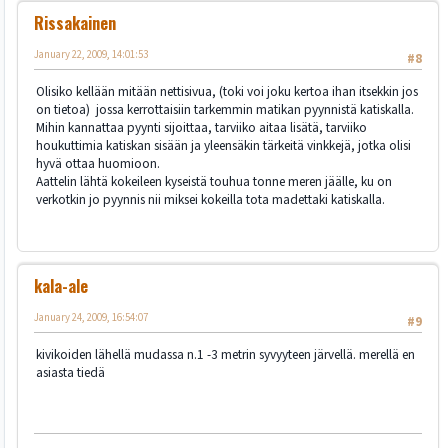
Rissakainen
January 22, 2009, 14:01:53
#8
Olisiko kellään mitään nettisivua, (toki voi joku kertoa ihan itsekkin jos
on tietoa) jossa kerrottaisiin tarkemmin matikan pyynnistä katiskalla.
Mihin kannattaa pyynti sijoittaa, tarviiko aitaa lisätä, tarviiko
houkuttimia katiskan sisään ja yleensäkin tärkeitä vinkkejä, jotka olisi
hyvä ottaa huomioon.
Aattelin lähtä kokeileen kyseistä touhua tonne meren jäälle, ku on
verkotkin jo pyynnis nii miksei kokeilla tota madettaki katiskalla.
kala-ale
January 24, 2009, 16:54:07
#9
kivikoiden lähellä mudassa n.1 -3 metrin syvyyteen järvellä. merellä en
asiasta tiedä