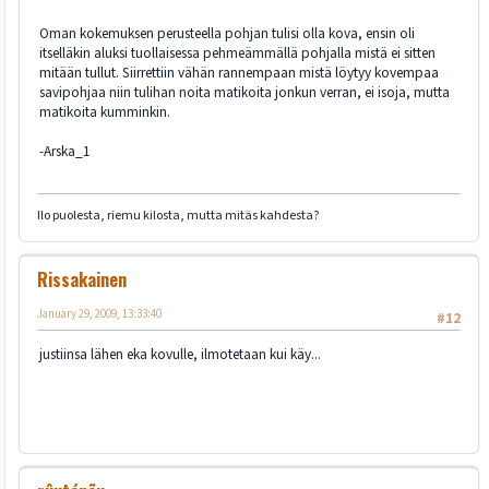
Oman kokemuksen perusteella pohjan tulisi olla kova, ensin oli
itselläkin aluksi tuollaisessa pehmeämmällä pohjalla mistä ei sitten
mitään tullut. Siirrettiin vähän rannempaan mistä löytyy kovempaa
savipohjaa niin tulihan noita matikoita jonkun verran, ei isoja, mutta
matikoita kumminkin.
-Arska_1
Ilo puolesta, riemu kilosta, mutta mitäs kahdesta?
Rissakainen
January 29, 2009, 13:33:40
#12
justiinsa lähen eka kovulle, ilmotetaan kui käy...