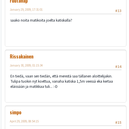
rûutánãµ
January 29, 2009, 17:31:01
#13
saako noita matikoita joelta katiskalla?
Rissakainen
January 30, 2009, 01:15:34
#14
En tiedä, vaan sen tiedän, että merestä saa tällanen aloittelijakin.
Tulipa tuokin nyt koettua, vanaha katiska 1,5m veessä eka kertaa
eläissään ja matikkaa tuli... :-D
simpo
April 29, 2009, 08:54:15
#15