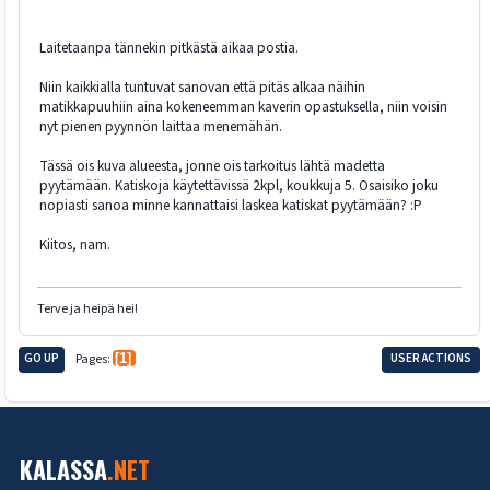
Laitetaanpa tännekin pitkästä aikaa postia.
Niin kaikkialla tuntuvat sanovan että pitäs alkaa näihin
matikkapuuhiin aina kokeneemman kaverin opastuksella, niin voisin
nyt pienen pyynnön laittaa menemähän.
Tässä ois kuva alueesta, jonne ois tarkoitus lähtä madetta
pyytämään. Katiskoja käytettävissä 2kpl, koukkuja 5. Osaisiko joku
nopiasti sanoa minne kannattaisi laskea katiskat pyytämään? :P
Kiitos, nam.
Terve ja heipä hei!
GO UP
Pages
1
USER ACTIONS
KALASSA
.NET