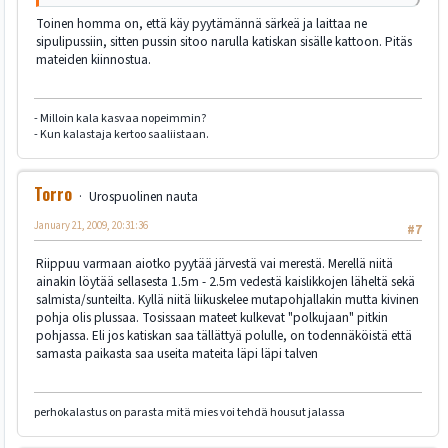
Toinen homma on, että käy pyytämännä särkeä ja laittaa ne
sipulipussiin, sitten pussin sitoo narulla katiskan sisälle kattoon. Pitäs
mateiden kiinnostua.
- Milloin kala kasvaa nopeimmin?
- Kun kalastaja kertoo saaliistaan.
Torro
Urospuolinen nauta
January 21, 2009, 20:31:36
#7
Riippuu varmaan aiotko pyytää järvestä vai merestä. Merellä niitä
ainakin löytää sellasesta 1.5m - 2.5m vedestä kaislikkojen läheltä sekä
salmista/sunteilta. Kyllä niitä liikuskelee mutapohjallakin mutta kivinen
pohja olis plussaa. Tosissaan mateet kulkevat "polkujaan" pitkin
pohjassa. Eli jos katiskan saa tällättyä polulle, on todennäköistä että
samasta paikasta saa useita mateita läpi läpi talven
perhokalastus on parasta mitä mies voi tehdä housut jalassa