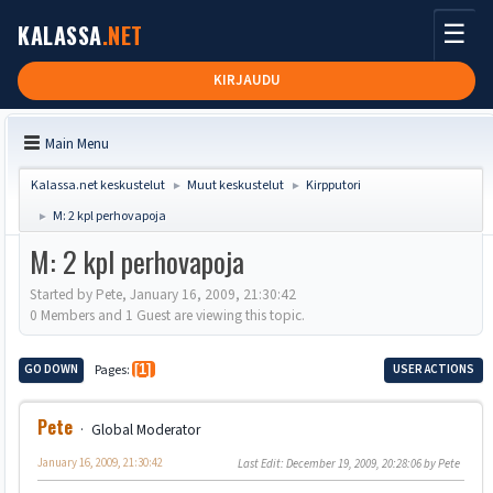
☰
KALASSA
.NET
KIRJAUDU
Main Menu
Kalassa.net keskustelut
Muut keskustelut
Kirpputori
►
►
M: 2 kpl perhovapoja
►
M: 2 kpl perhovapoja
Started by Pete, January 16, 2009, 21:30:42
0 Members and 1 Guest are viewing this topic.
GO DOWN
Pages
1
USER ACTIONS
Pete
Global Moderator
January 16, 2009, 21:30:42
Last Edit
: December 19, 2009, 20:28:06 by Pete