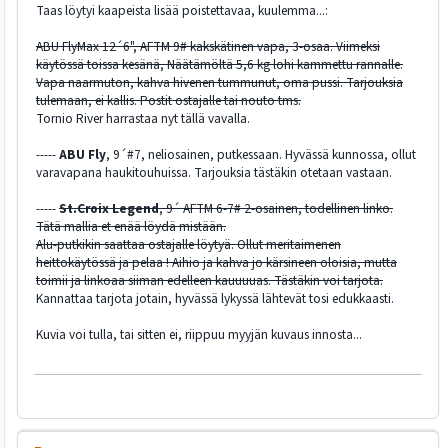
Taas löytyi kaapeista lisää poistettavaa, kuulemma...:
ABU FlyMax 12´6", AFTM 9# kakskätinen vapa, 3-osaa. Viimeksi
käytössä toissa kesänä, Näätämöltä 5,6 kg lohi kammettu rannalle.
Vapa naarmuton, kahva hivenen tummunut, oma pussi. Tarjouksia
tulemaan, ei kallis. Postit ostajalle tai nouto tms.
Tornio River harrastaa nyt tällä vavalla.
-----
ABU Fly
, 9´#7, neliosainen, putkessaan. Hyvässä kunnossa, ollut
varavapana haukitouhuissa. Tarjouksia tästäkin otetaan vastaan.
-----
St.Croix Legend
, 9´ AFTM 6-7# 2-osainen, todellinen linko.
Tätä mallia et enää löydä mistään.
Alu-putkikin saattaa ostajalle löytyä. Ollut meritaimenen
heittokäytössä ja pelaa ! Aihio ja kahva jo kärsineen oloisia, mutta
toimii ja linkoaa siiman edelleen kauuuuas. Tästäkin voi tarjota.
Kannattaa tarjota jotain, hyvässä lykyssä lähtevät tosi edukkaasti.
Kuvia voi tulla, tai sitten ei, riippuu myyjän kuvaus innosta...