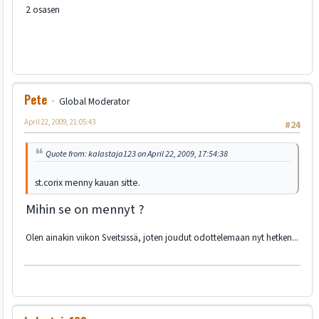
2 osasen
Pete
Global Moderator
April 22, 2009, 21:05:43
#24
Quote from: kalastaja123 on April 22, 2009, 17:54:38
st.corix menny kauan sitte.
Mihin se on mennyt ?
Olen ainakin viikon Sveitsissä, joten joudut odottelemaan nyt hetken...