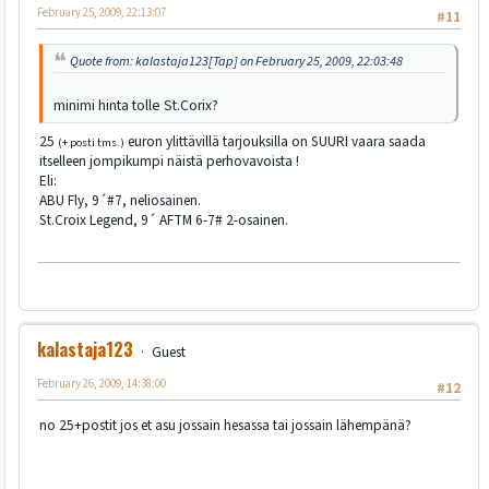
February 25, 2009, 22:13:07
#11
Quote from: kalastaja123[Tap] on February 25, 2009, 22:03:48
minimi hinta tolle St.Corix?
25
euron ylittävillä tarjouksilla on SUURI vaara saada
(+ posti tms.)
itselleen jompikumpi näistä perhovavoista !
Eli:
ABU Fly, 9´#7, neliosainen.
St.Croix Legend, 9´ AFTM 6-7# 2-osainen.
kalastaja123
Guest
February 26, 2009, 14:38:00
#12
no 25+postit jos et asu jossain hesassa tai jossain lähempänä?