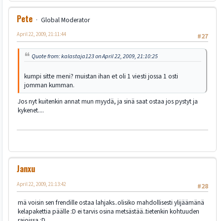
Pete
Global Moderator
April 22, 2009, 21:11:44
#27
Quote from: kalastaja123 on April 22, 2009, 21:10:25
kumpi sitte meni? muistan ihan et oli 1 viesti jossa 1 osti
jomman kumman.
Jos nyt kuitenkin annat mun myydä, ja sinä saat ostaa jos pystyt ja
kykenet....
Janxu
April 22, 2009, 21:13:42
#28
mä voisin sen frendille ostaa lahjaks..olisiko mahdollisesti ylijäämänä
kelapakettia päälle :D ei tarvis osina metsästää..tietenkin kohtuuden
rajoissa :D