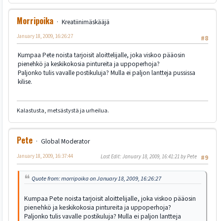
Morripoika
Kreatiinimäskääjä
January 18, 2009, 16:26:27
#8
Kumpaa Pete noista tarjoisit aloittelijalle, joka viskoo pääosin
pienehkö ja keskikokosia pintureita ja uppoperhoja?
Paljonko tulis vavalle postikuluja? Mulla ei paljon lantteja pussissa
kilise.
Kalastusta, metsästystä ja urheilua.
Pete
Global Moderator
January 18, 2009, 16:37:44
Last Edit
: January 18, 2009, 16:41:21 by Pete
#9
Quote from: morripoika on January 18, 2009, 16:26:27
Kumpaa Pete noista tarjoisit aloittelijalle, joka viskoo pääosin
pienehkö ja keskikokosia pintureita ja uppoperhoja?
Paljonko tulis vavalle postikuluja? Mulla ei paljon lantteja