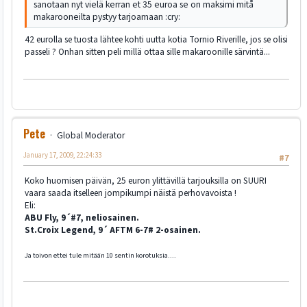
sanotaan nyt vielä kerran et 35 euroa se on maksimi mitå
makarooneilta pystyy tarjoamaan :cry:
42 eurolla se tuosta lähtee kohti uutta kotia Tornio Riverille, jos se olisi
passeli ? Onhan sitten peli millä ottaa sille makaroonille särvintä...
Pete
Global Moderator
January 17, 2009, 22:24:33
#7
Koko huomisen päivän, 25 euron ylittävillä tarjouksilla on SUURI
vaara saada itselleen jompikumpi näistä perhovavoista !
Eli:
ABU Fly, 9´#7, neliosainen.
St.Croix Legend, 9´ AFTM 6-7# 2-osainen.
Ja toivon ettei tule mitään 10 sentin korotuksia....