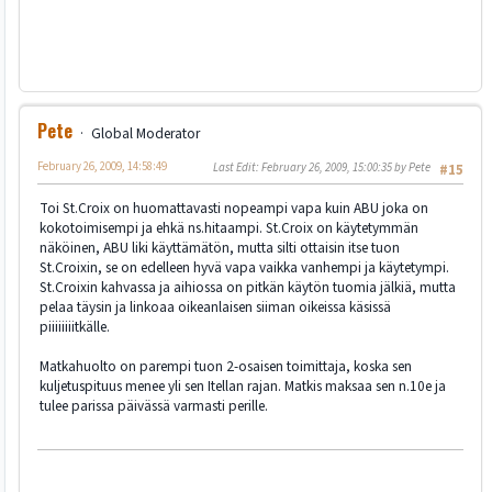
Pete
Global Moderator
February 26, 2009, 14:58:49
Last Edit
: February 26, 2009, 15:00:35 by Pete
#15
Toi St.Croix on huomattavasti nopeampi vapa kuin ABU joka on
kokotoimisempi ja ehkä ns.hitaampi. St.Croix on käytetymmän
näköinen, ABU liki käyttämätön, mutta silti ottaisin itse tuon
St.Croixin, se on edelleen hyvä vapa vaikka vanhempi ja käytetympi.
St.Croixin kahvassa ja aihiossa on pitkän käytön tuomia jälkiä, mutta
pelaa täysin ja linkoaa oikeanlaisen siiman oikeissa käsissä
piiiiiiiitkälle.
Matkahuolto on parempi tuon 2-osaisen toimittaja, koska sen
kuljetuspituus menee yli sen Itellan rajan. Matkis maksaa sen n.10e ja
tulee parissa päivässä varmasti perille.