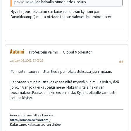
pakko kokeillaa halvalla onnea edes joskus
Hyvä tarjous, olettaisin sen kuitenkin olevan kympin pari
"arvokkaampi", mutta otetaan tarjous vahvasti huomioon :cry:
Aatami
Professorin vaimo
Global Moderator
January 16, 2009, 23:06:22
#3
Tunnustan suoraan etten tiedä perhokalastuksesta juuri mitään.
Sanotaan silti näin, että jos et saa niitä myytyä niin mulle voit sysätä
jonkun/sen joka ei kaupaksi mene. Maksan siitä ainakin sen
postimaksun.Pääset ainakin eroon niistä. Kyllä tuollasille varmasti
ostajia löytyy.
Aina ei voi miellyttää kaikkia..
http://kalassa.net/aatami/
Kalassanet kalastusseuran sihteeri