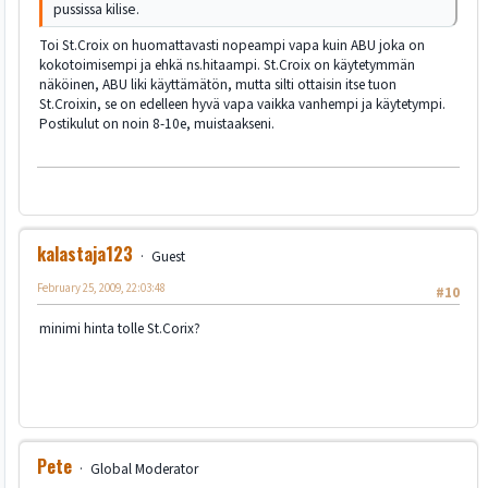
pussissa kilise.
Toi St.Croix on huomattavasti nopeampi vapa kuin ABU joka on
kokotoimisempi ja ehkä ns.hitaampi. St.Croix on käytetymmän
näköinen, ABU liki käyttämätön, mutta silti ottaisin itse tuon
St.Croixin, se on edelleen hyvä vapa vaikka vanhempi ja käytetympi.
Postikulut on noin 8-10e, muistaakseni.
kalastaja123
Guest
February 25, 2009, 22:03:48
#10
minimi hinta tolle St.Corix?
Pete
Global Moderator