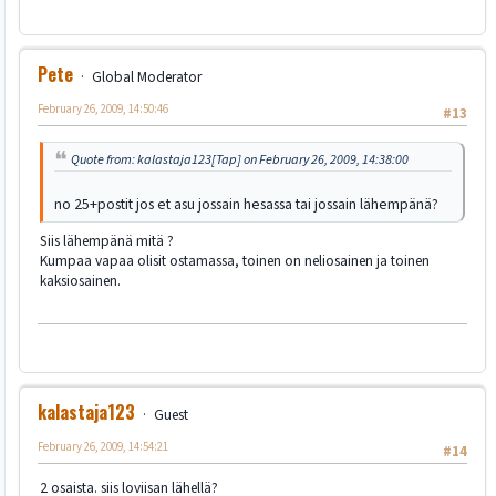
Pete
Global Moderator
February 26, 2009, 14:50:46
#13
Quote from: kalastaja123[Tap] on February 26, 2009, 14:38:00
no 25+postit jos et asu jossain hesassa tai jossain lähempänä?
Siis lähempänä mitä ?
Kumpaa vapaa olisit ostamassa, toinen on neliosainen ja toinen
kaksiosainen.
kalastaja123
Guest
February 26, 2009, 14:54:21
#14
2 osaista. siis loviisan lähellä?