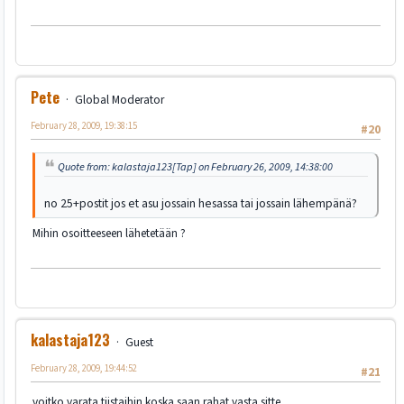
Pete
Global Moderator
February 28, 2009, 19:38:15
#20
Quote from: kalastaja123[Tap] on February 26, 2009, 14:38:00
no 25+postit jos et asu jossain hesassa tai jossain lähempänä?
Mihin osoitteeseen lähetetään ?
kalastaja123
Guest
February 28, 2009, 19:44:52
#21
voitko varata tiistaihin koska saan rahat vasta sitte