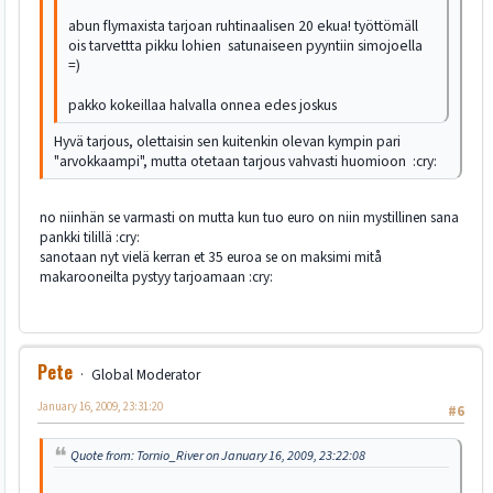
abun flymaxista tarjoan ruhtinaalisen 20 ekua! työttömäll
ois tarvettta pikku lohien satunaiseen pyyntiin simojoella
=)
pakko kokeillaa halvalla onnea edes joskus
Hyvä tarjous, olettaisin sen kuitenkin olevan kympin pari
"arvokkaampi", mutta otetaan tarjous vahvasti huomioon :cry:
no niinhän se varmasti on mutta kun tuo euro on niin mystillinen sana
pankki tilillä :cry:
sanotaan nyt vielä kerran et 35 euroa se on maksimi mitå
makarooneilta pystyy tarjoamaan :cry:
Pete
Global Moderator
January 16, 2009, 23:31:20
#6
Quote from: Tornio_River on January 16, 2009, 23:22:08