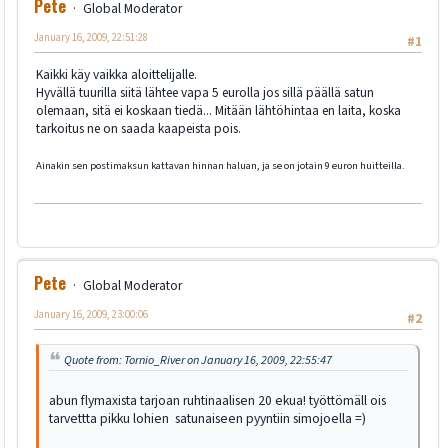
Pete
Global Moderator
January 16, 2009, 22:51:28
#1
Kaikki käy vaikka aloittelijalle.
Hyvällä tuurilla siitä lähtee vapa 5 eurolla jos sillä päällä satun
olemaan, sitä ei koskaan tiedä... Mitään lähtöhintaa en laita, koska
tarkoitus ne on saada kaapeista pois.
Ainakin sen postimaksun kattavan hinnan haluan, ja se on jotain 9 euron huitteilla.
Pete
Global Moderator
January 16, 2009, 23:00:06
#2
Quote from: Tornio_River on January 16, 2009, 22:55:47
abun flymaxista tarjoan ruhtinaalisen 20 ekua! työttömäll ois
tarvettta pikku lohien satunaiseen pyyntiin simojoella =)