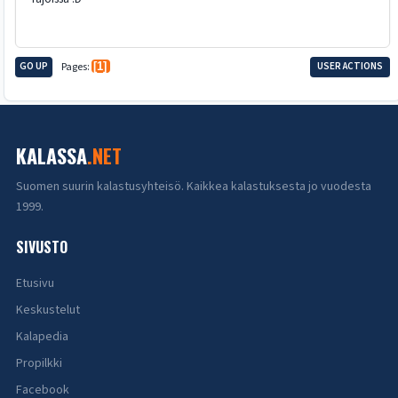
GO UP
Pages
1
USER ACTIONS
KALASSA
.NET
Suomen suurin kalastusyhteisö. Kaikkea kalastuksesta jo vuodesta
1999.
SIVUSTO
Etusivu
Keskustelut
Kalapedia
Propilkki
Facebook