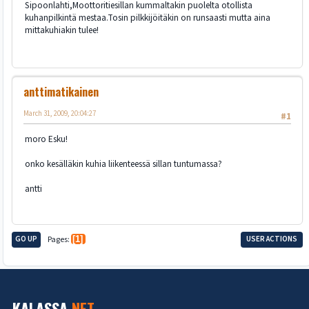
Sipoonlahti,Moottoritiesillan kummaltakin puolelta otollista
kuhanpilkintä mestaa.Tosin pilkkijöitäkin on runsaasti mutta aina
mittakuhiakin tulee!
anttimatikainen
March 31, 2009, 20:04:27
#1
moro Esku!
onko kesälläkin kuhia liikenteessä sillan tuntumassa?
antti
GO UP
Pages
1
USER ACTIONS
KALASSA
.NET