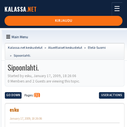
☰
KALASSA
.NET
KIRJAUDU
Main Menu
Kalassa.net keskustelut
Alueittaiset keskustelut
Etelä-Suomi
►
►
Sipoonlahti.
►
Sipoonlahti.
Started by esku, January 17, 2009, 18:26:06
0 Members and 2 Guests are viewing this topic.
GO DOWN
Pages
1
USER ACTIONS
esku
January 17, 2009, 18:26:06