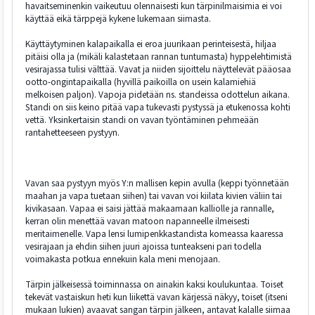
havaitseminenkin vaikeutuu olennaisesti kun tärpinilmaisimia ei voi
käyttää eikä tärppejä kykene lukemaan siimasta.
Käyttäytyminen kalapaikalla ei eroa juurikaan perinteisestä, hiljaa
pitäisi olla ja (mikäli kalastetaan rannan tuntumasta) hyppelehtimistä
vesirajassa tulisi välttää. Vavat ja niiden sijoittelu näyttelevät pääosaa
ootto-ongintapaikalla (hyvillä paikoilla on usein kalamiehiä
melkoisen paljon). Vapoja pidetään ns. standeissa odottelun aikana.
Standi on siis keino pitää vapa tukevasti pystyssä ja etukenossa kohti
vettä. Yksinkertaisin standi on vavan työntäminen pehmeään
rantahetteeseen pystyyn.
Vavan saa pystyyn myös Y:n mallisen kepin avulla (keppi työnnetään
maahan ja vapa tuetaan siihen) tai vavan voi kiilata kivien väliin tai
kivikasaan. Vapaa ei saisi jättää makaamaan kalliolle ja rannalle,
kerran olin menettää vavan matoon napanneelle ilmeisesti
meritaimenelle. Vapa lensi lumipenkkastandista komeassa kaaressa
vesirajaan ja ehdin siihen juuri ajoissa tunteakseni pari todella
voimakasta potkua ennekuin kala meni menojaan.
Tärpin jälkeisessä toiminnassa on ainakin kaksi koulukuntaa. Toiset
tekevät vastaiskun heti kun liikettä vavan kärjessä näkyy, toiset (itseni
mukaan lukien) avaavat sangan tärpin jälkeen, antavat kalalle siimaa