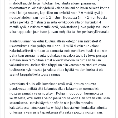
mahdollisuudet hyviin tuloksiin heti alusta alkaen paranevat
huomattavasti. Ainakin yhdellä vakipaikallani on hyvin selkeitä kohtia
mistä kaloja nousee, kapeikko on keskeltä noin 7-9 metriä syvä ja
nousee lahdelmaan noin 1-2 metriin. Nousussa 7m -> 2m on todella
selkeä penkka. 2 metrin tasaisella kivikkopohjalla on kuitenkin 4
metriä syvä ja viitisen metriä leveä, poikittainen juova pohjassa. Usein
siika nappaakin juuri tuon juovan pohjalta tai 7m penkan yläreunalta.
Tuulensuunnan vaikutus kuuluu jälleen kategoriaan salatieteet &
uskomukset. Onko pohjoistuuli se tuuli millä ei vain tule kalaa?
Kalastuksellisesti rantaan tai rannasta pois puhaltava tuuli ei ole niin
paha kuin suoraan sivulta puhaltava navakka tuuli. Se tekee pusseja
siimaan sekä tärpinilmaisimet alkavat merkkailla turhaan tuulen
vaikutuksesta. Joskus siian tärppi on niin varovainen ettei sitä erota
tuulipussin nykimisestä ja kala saattaa hylätä madon koska ei ole
saanut tärppihetkellä löysää siimaa.
Vastaiskun ei tulisi olla kovinkaan repäisevä johtuen ohuesta
perukkeesta, riittää että kalamies alkaa kelaamaan normaalisti
nostaen samalla vavan pystyyn. Pohjanmuodot on huomioitava
kelattaessa, ettei raskas paino jää kiinni hakoon liian hitaan kelauksen
seurauksena. Haavin käyttö on vähän niin ja näin rannalta
kalastettaessa, ainakaan itse en käytä haavia kuin korkealta laiturilta
onkiessa ja vain siinä tapauksessa että siikaa joutuisi nostamaan.