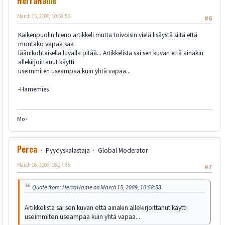
HerraHame
March 15, 2009, 10:58:53
#6
Kaikenpuolin hieno artikkeli mutta toivoisin vielä lisäystä siitä että
montako vapaa saa
läänikohtaisella luvalla pitää... Artikkelista sai sen kuvan että ainakin
allekirjoittanut käytti
useimmiten useampaa kuin yhtä vapaa...
-Hamemies
Mo~
Perca
Pyydyskalastaja
Global Moderator
March 16, 2009, 16:27:35
#7
Quote from: HerraHame on March 15, 2009, 10:58:53
Artikkelista sai sen kuvan että ainakin allekirjoittanut käytti
useimmiten useampaa kuin yhtä vapaa...