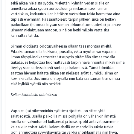
sekä aikaa nielaista syötin. Mielestäni kylmän veden siialle on
annettava aikaa syötin pureskeluun ja nielaisemiseen ennen
vastaiskua, karkuutus liian hätäisen vastaiskun takia harmittaa aina
tuplasti enemmän. Pääsääntöisesti tärpin jälkeen siika on hetken
paikoillaan (huomaa löysän siiman liikkumattomuudesta) ja lähtee
uimaan nielaistuaan madon, siinä on hetki milloin vastaisku
kannattaa tehdä.
Siiman olotilasta odotusvaiheessa ollaan taas montaa mieltä.
Pitääkö siiman olla tiukkana, pussilla, vettä myöten vai vapaana
ilman tärppi-indikaattoreita? Itse pyrin pitämään siimaa todella
tiukalla, se helpottaa huomattavasti tärpin havainnointia mikäli siima
löystyy siian uidessa kohti rantaa ja kalamiestä. Tämä tekniikka
saattaa hieman haitata siikaa sen niellessä syöttiä, mikäli siima on
kovin kireällä. Jos siima on löysällä niin kala saa saman tien siimaa
eikä hylkää syöttiä niin herkästi.
Kellon kilahdusta odotellessa
Vapojen (tai pikemminkin syöttien) sijoittelu on sitten yhtä
salatiedettä. Useilla paikoilla missä pohjalla on vähänkin ilmettä
siioilla on vakiintuneet kulkureitit ja toiset spotit antavat paremmin
kalaa kuin toiset. Mikäli kalamiehellä on mahdollisuuksia tutkia
pohjanmuotoja syvyyskäyristä tai vaikka snorklaamalla niin hyvä,