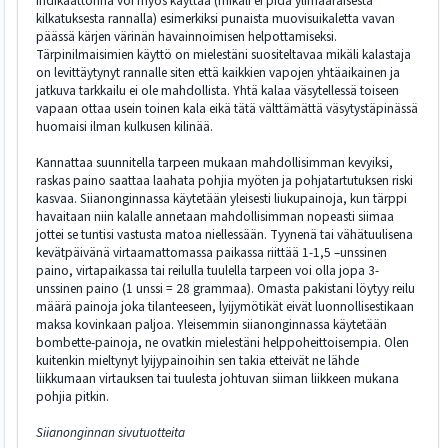
Indikaattorina voi myös käyttää (mikäli ei pidä ylimääräisestä
kilkatuksesta rannalla) esimerkiksi punaista muovisuikaletta vavan
päässä kärjen värinän havainnoimisen helpottamiseksi.
Tärpinilmaisimien käyttö on mielestäni suositeltavaa mikäli kalastaja
on levittäytynyt rannalle siten että kaikkien vapojen yhtäaikainen ja
jatkuva tarkkailu ei ole mahdollista. Yhtä kalaa väsytellessä toiseen
vapaan ottaa usein toinen kala eikä tätä välttämättä väsytystäpinässä
huomaisi ilman kulkusen kilinää.
Kannattaa suunnitella tarpeen mukaan mahdollisimman kevyiksi,
raskas paino saattaa laahata pohjia myöten ja pohjatartutuksen riski
kasvaa. Siianonginnassa käytetään yleisesti liukupainoja, kun tärppi
havaitaan niin kalalle annetaan mahdollisimman nopeasti siimaa
jottei se tuntisi vastusta matoa niellessään. Tyynenä tai vähätuulisena
kevätpäivänä virtaamattomassa paikassa riittää 1-1,5 –unssinen
paino, virtapaikassa tai reilulla tuulella tarpeen voi olla jopa 3-
unssinen paino (1 unssi = 28 grammaa). Omasta pakistani löytyy reilu
määrä painoja joka tilanteeseen, lyijymötikät eivät luonnollisestikaan
maksa kovinkaan paljoa. Yleisemmin siianonginnassa käytetään
bombette-painoja, ne ovatkin mielestäni helppoheittoisempia. Olen
kuitenkin mieltynyt lyijypainoihin sen takia etteivät ne lähde
liikkumaan virtauksen tai tuulesta johtuvan siiman liikkeen mukana
pohjia pitkin.
Siianonginnan sivutuotteita