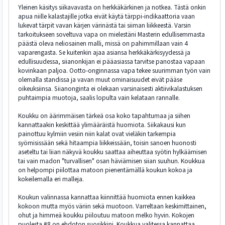
Yleinen käsitys siikavavasta on herkkäkärkinen ja notkea. Tästä onkin
apua niille kalastajille jotka eivät käytä tärppi-indikaattoria vaan
lukevat tärpit vavan kärjen värinästä tai siiman liikkeestä. Varsin
tarkoitukseen soveltuva vapa on mielestäni Masterin edullisemmasta
päästä oleva neliosainen malli, missä on pahimmillaan vain 4
vaparengasta. Se kuitenkin ajaa asiansa herkkäkärkisyydessä ja
edullisuudessa, siianonkijan ei pääasiassa tarvitse panostaa vapaan
kovinkaan paljoa. Ootto-onginnassa vapa tekee suurimman työn vain
olemalla standissa ja vavan muut ominaisuudet eivät pääse
oikeuksiinsa. Siianonginta ei olekaan varsinaisesti aktiivikalastuksen
puhtaimpia muotoja, saalis lopulta vain kelataan rannalle.
Koukku on äärimmäisen tärkeä osa koko tapahtumaa ja siihen
kannattaakin keskittää ylimääräistä huomiota. Siikakausi kun
painottuu kylmiin vesiin niin kalat ovat vieläkin tarkempia
syömisissään sekä hitaampia liikkeissään, toisin sanoen huonosti
aseteltu tai liian näkyvä koukku saattaa aiheuttaa syötin hylkäämisen
tai vain madon "turvallisen" osan häviämisen siian suuhun. Koukkua
on helpompi piilottaa matoon pienentämällä koukun kokoa ja
kokeilemalla eri malleja.
Koukun valinnassa kannattaa kiinnittää huomiota ennen kaikkea
kokoon mutta myös väriin sekä muotoon. Varreltaan keskimittainen,
ohut ja himmeä koukku piiloutuu matoon melko hyvin. Kokojen
puolesta #8 on ehdoton suosikkini. Koukkua valitessa kannattaa