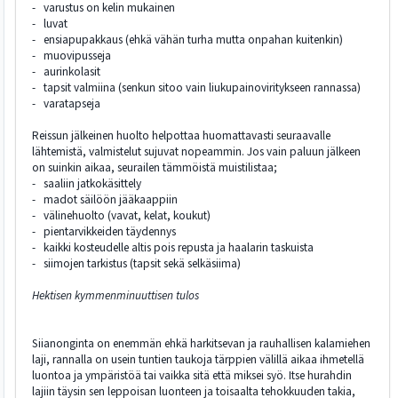
- varustus on kelin mukainen
- luvat
- ensiapupakkaus (ehkä vähän turha mutta onpahan kuitenkin)
- muovipusseja
- aurinkolasit
- tapsit valmiina (senkun sitoo vain liukupainoviritykseen rannassa)
- varatapseja
Reissun jälkeinen huolto helpottaa huomattavasti seuraavalle
lähtemistä, valmistelut sujuvat nopeammin. Jos vain paluun jälkeen
on suinkin aikaa, seurailen tämmöistä muistilistaa;
- saaliin jatkokäsittely
- madot säilöön jääkaappiin
- välinehuolto (vavat, kelat, koukut)
- pientarvikkeiden täydennys
- kaikki kosteudelle altis pois repusta ja haalarin taskuista
- siimojen tarkistus (tapsit sekä selkäsiima)
Hektisen kymmenminuuttisen tulos
Siianonginta on enemmän ehkä harkitsevan ja rauhallisen kalamiehen
laji, rannalla on usein tuntien taukoja tärppien välillä aikaa ihmetellä
luontoa ja ympäristöä tai vaikka sitä että miksei syö. Itse hurahdin
lajiin täysin sen leppoisan luonteen ja toisaalta tehokkuuden takia,