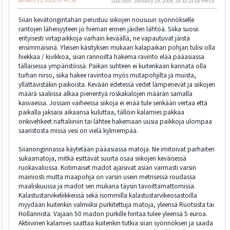
January 23, 2009, 07:47:36
Last Edit
: January 29, 2009, 18:33:25 by Perca
Siian kevätongintahan perustuu siikojen nousuun syönnökselle
rantojen läheisyyteen jo hieman ennen jäiden lähtöä. Siika suosii
erityisesti virtapaikkoja varhain keväällä, ne vapautuvat jäistä
ensimmäisinä. Yleisen käsityksen mukaan kalapaikan pohjan tulisi olla
hiekkaa / kivikkoa, siian rannoilta hakema ravinto elää pääasiassa
tällaisessa ympäristössä. Paikan suhteen ei kuitenkaan kannata olla
turhan nirso, siika hakee ravintoa myös mutapohjilta ja muista,
yllättävistäkin paikoista. Kevään edetessä vedet lämpenevät ja siikojen
määrä saaliissa alkaa pienentyä roskakalojen määrän samalla
kasvaessa. Jossain vaiheessa siikoja ei enää tule senkään vertaa että
paikalla jaksaisi aikaansa kuluttaa, tällöin kalamies pakkaa
onkivehkeet naftaliiniin tai lähtee hakemaan uusia paikkoja ulompaa
saaristosta missä vesi on vielä kylmempää.
Siianonginnassa käytetään pääasiassa matoja. Ne imitoivat parhaiten
sukasmatoja, mitkä esittävät suurta osaa siikojen keväisessä
ruokavaliossa. Kotimaiset madot ajaisivat asian varmasti varsin
mainiosti mutta maapohja on varsin usein metrisessä roudassa
maaliskuussa ja madot sen mukana täysin tavoittamattomissa.
Kalastustarvikeliikkeissä sekä isommilla kalastustarvikeosastoilla
myydään kuitenkin valmiiksi purkitettuja matoja, yleensä Ruotsista tai
Hollannista. Vajaan 50 madon purkille hintaa tulee yleensä 5 euroa.
Aktiivinen kalamies saattaa kuitenkin tutkia siian syönnöksen ja saada