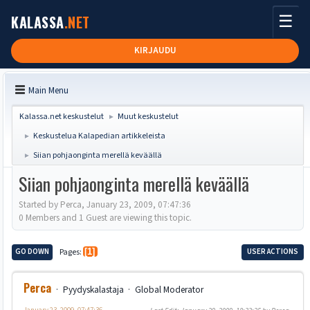
☰
KALASSA
.NET
KIRJAUDU
Main Menu
Kalassa.net keskustelut
Muut keskustelut
►
Keskustelua Kalapedian artikkeleista
►
Siian pohjaonginta merellä keväällä
►
Siian pohjaonginta merellä keväällä
Started by Perca, January 23, 2009, 07:47:36
0 Members and 1 Guest are viewing this topic.
GO DOWN
Pages
1
USER ACTIONS
Perca
Pyydyskalastaja
Global Moderator