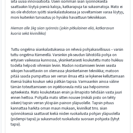
siitä uusia innovaatioita. Usein isomman siian syönnöksestä
saattaakin löytyä pieniä kaloja, katkarapuja tai sukasmatoja. Mato ei
siis ole ehdoton syötti siiankalastuksessa ja soveltamisen varaa löytyy,
moni kuitenkin turvautuu jo hyväksi havaittuun tekniikkaan.
Hieman alle 1kg siian syönnös (jokin pitkulainen eliö, katkaravun
kuoria sekä kivinilkka)
Tuttu ongelma siiankalastuksessa on rehevä pohjakasvillisuus – varsin
tuttu ongelma Itämerellä. Varsinkin pk-seudun lähistöllä pohja on
erityisen vaikeassa kunnossa, yksinkertaisesti koukutettu mato hukkuu
todella helposti vihreisiin leviin. Madon nostamiseen levien seasta
siikojen havaittaviin on olemassa yksinkertainen tekniikka; matoon
pitää saada pumpattua sen verran ilmaa että se kykenee kelluttamaan
itsensä lisäksi koukun sekä pätkän tapsia. Varmaankin ainoa väline
tämän toteuttamiseen on injektioneula mitä saa helpoimmin
apteekeista. Mato koukutetaan ensin ja ilmapisto tehdään vasta juuri
ennen heittoa. Pohjalla mato sitten nousee (mikäli pisto on tehty
oikein) tapsin verran ylöspäin painon yläpuolelle. Tapsin pituus
kannattaa harkita oman maun mukaan, kivinilkat tms. siian
syönnöksessä saattavat kieliä niiden ruokailusta pohjan yläpuolella
(pidempi tapsi) ja sukasmadot ruokailusta suoraan pohjasta (lyhyt
tapsi).