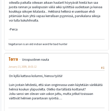
oikealla paikalla oikeaan aikaan haalarit höyryävät hiestä kun saa
juosta rannan ja saalispussin väliä sekä syötittää uudestaan ja kaivaa
koukkuja siikojen kitalaista... Hektisinä hetkinä ei useinkaan ehdi
pitämään kuin yhtä vapaa kerrallaan pyynnissä, parvikalana siikoja
voi tulla liukuhihnalta.
-Perca
Vegetarian is an old indian word for bad hunter
Torro
Urospuolinen nauta
January 23, 2009, 16:01:12
#1
On kyllä kattava kolumni, hienoa työtä!
Luin jostain lehdestä, että siian onginnassa usein käytetään värikkäitä
helmiä koukun yläpuolelta. Oletko itse tällästä koittanut?
Joku sanoi sen olevan vain uskon juttu, mutta jotkut tosissaan
väittivät helmien parantavan syöntiä.....