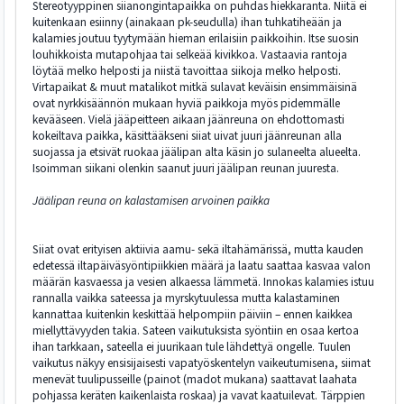
Stereotyyppinen siianongintapaikka on puhdas hiekkaranta. Niitä ei
kuitenkaan esiinny (ainakaan pk-seudulla) ihan tuhkatiheään ja
kalamies joutuu tyytymään hieman erilaisiin paikkoihin. Itse suosin
louhikkoista mutapohjaa tai selkeää kivikkoa. Vastaavia rantoja
löytää melko helposti ja niistä tavoittaa siikoja melko helposti.
Virtapaikat & muut matalikot mitkä sulavat keväisin ensimmäisinä
ovat nyrkkisäännön mukaan hyviä paikkoja myös pidemmälle
kevääseen. Vielä jääpeitteen aikaan jäänreuna on ehdottomasti
kokeiltava paikka, käsittääkseni siiat uivat juuri jäänreunan alla
suojassa ja etsivät ruokaa jäälipan alta käsin jo sulaneelta alueelta.
Isoimman siikani olenkin saanut juuri jäälipan reunan juuresta.
Jäälipan reuna on kalastamisen arvoinen paikka
Siiat ovat erityisen aktiivia aamu- sekä iltahämärissä, mutta kauden
edetessä iltapäiväsyöntipiikkien määrä ja laatu saattaa kasvaa valon
määrän kasvaessa ja vesien alkaessa lämmetä. Innokas kalamies istuu
rannalla vaikka sateessa ja myrskytuulessa mutta kalastaminen
kannattaa kuitenkin keskittää helpompiin päiviin – ennen kaikkea
miellyttävyyden takia. Sateen vaikutuksista syöntiin en osaa kertoa
ihan tarkkaan, sateella ei juurikaan tule lähdettyä ongelle. Tuulen
vaikutus näkyy ensisijaisesti vapatyöskentelyn vaikeutumisena, siimat
menevät tuulipusseille (painot (madot mukana) saattavat laahata
pohjassa keräten kaikenlaista roskaa) ja vavat kaatuilevat. Tärppien