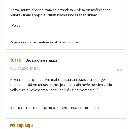
Totta, mutta allekirjoittaneen ottamissa kuvissa on myös hänen
kalakaveriensa vapoja. Yritän löytää infoa tähän liittyen.
-Perca
Vegetarian is an old indian word for bad hunter
Torro
Urospuolinen nauta
March 17, 2009, 16:43:18
#8
Keväällä olis nyt mullakin mahdollisuuksia päästä siikaongelle
Paraisille. Tää on tarkasti luettu jos jäis jotain myös korvien väliin...
vaikka kyllä kokeneempi jannu on lisäksi neuvomassa :-)
perhokalastus on parasta mitä mies voi tehdä housut jalassa
vedenjakaja