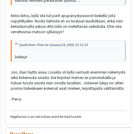
väittivät helmien parantavan syöntiä.....
Kiitos kiitos, kyllä sitä tuli parit apupäivystysvuorot keskellä yötä
näpyteltyäkin. Noista helmistä en oo koskaan kuullutkaan, enkä näin
kertaistumalta uskoisi että niillä on merkittävää vaikutusta. Ettei olisi
verrattavissa matoon sylkäisyyn?
Quote from: Pete on January 24, 2009, 01:31:23
linkkejä
Joo, ihan täyttä asiaa. Loisalla oli kyllä varmasti enemmän näkemystä
sekä kokemusta asiasta. Itse kirjoitan hieman eri painotuksella ja
haluan tuoda asioita esiin omalla tavallani.. Jokainen lukija voi sitten
poimia tärkeäkseen kokemat asiat mieleen, kirjoittajasta välittämättä.
-Perca
Vegetarian is an old indian word for bad hunter