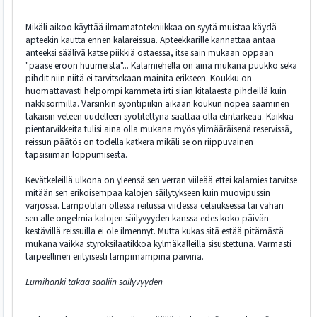
Mikäli aikoo käyttää ilmamatotekniikkaa on syytä muistaa käydä
apteekin kautta ennen kalareissua. Apteekkarille kannattaa antaa
anteeksi säälivä katse piikkiä ostaessa, itse sain mukaan oppaan
"pääse eroon huumeista"... Kalamiehellä on aina mukana puukko sekä
pihdit niin niitä ei tarvitsekaan mainita erikseen. Koukku on
huomattavasti helpompi kammeta irti siian kitalaesta pihdeillä kuin
nakkisormilla. Varsinkin syöntipiikin aikaan koukun nopea saaminen
takaisin veteen uudelleen syötitettynä saattaa olla elintärkeää. Kaikkia
pientarvikkeita tulisi aina olla mukana myös ylimääräisenä reservissä,
reissun päätös on todella katkera mikäli se on riippuvainen
tapsisiiman loppumisesta.
Kevätkeleillä ulkona on yleensä sen verran viileää ettei kalamies tarvitse
mitään sen erikoisempaa kalojen säilytykseen kuin muovipussin
varjossa. Lämpötilan ollessa reilussa viidessä celsiuksessa tai vähän
sen alle ongelmia kalojen säilyvyyden kanssa edes koko päivän
kestävillä reissuilla ei ole ilmennyt. Mutta kukas sitä estää pitämästä
mukana vaikka styroksilaatikkoa kylmäkalleilla sisustettuna. Varmasti
tarpeellinen erityisesti lämpimämpinä päivinä.
Lumihanki takaa saaliin säilyvyyden