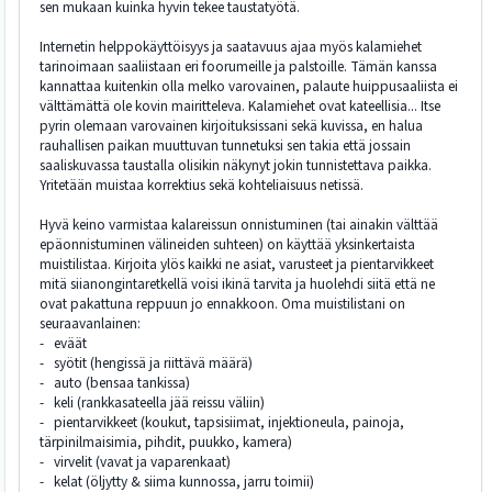
sen mukaan kuinka hyvin tekee taustatyötä.
Internetin helppokäyttöisyys ja saatavuus ajaa myös kalamiehet
tarinoimaan saaliistaan eri foorumeille ja palstoille. Tämän kanssa
kannattaa kuitenkin olla melko varovainen, palaute huippusaaliista ei
välttämättä ole kovin mairitteleva. Kalamiehet ovat kateellisia... Itse
pyrin olemaan varovainen kirjoituksissani sekä kuvissa, en halua
rauhallisen paikan muuttuvan tunnetuksi sen takia että jossain
saaliskuvassa taustalla olisikin näkynyt jokin tunnistettava paikka.
Yritetään muistaa korrektius sekä kohteliaisuus netissä.
Hyvä keino varmistaa kalareissun onnistuminen (tai ainakin välttää
epäonnistuminen välineiden suhteen) on käyttää yksinkertaista
muistilistaa. Kirjoita ylös kaikki ne asiat, varusteet ja pientarvikkeet
mitä siianongintaretkellä voisi ikinä tarvita ja huolehdi siitä että ne
ovat pakattuna reppuun jo ennakkoon. Oma muistilistani on
seuraavanlainen:
- eväät
- syötit (hengissä ja riittävä määrä)
- auto (bensaa tankissa)
- keli (rankkasateella jää reissu väliin)
- pientarvikkeet (koukut, tapsisiimat, injektioneula, painoja,
tärpinilmaisimia, pihdit, puukko, kamera)
- virvelit (vavat ja vaparenkaat)
- kelat (öljytty & siima kunnossa, jarru toimii)