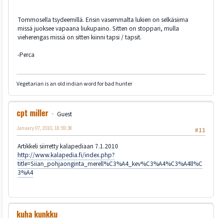
Tommosella tsydeemillä. Ensin vasemmalta lukien on selkäsiima
missä juoksee vapaana liukupaino. Sitten on stoppari, mulla
vieherengas missä on sitten kiinni tapsi / tapsit.
-Perca
Vegetarian is an old indian word for bad hunter
cpt miller
Guest
January 07, 2010, 18:59:38
#11
Artikkeli siirretty kalapediaan 7.1.2010
http://www.kalapedia.fi/index.php?
title=Siian_pohjaonginta_merell%C3%A4_kev%C3%A4%C3%A4ll%C
3%A4
kuha kunkku