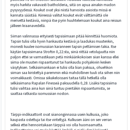
myös harkita vakavasti baitholderia, siitä on apua ainakin madon
pysyvyydessä. Koukut ovat yksi niistä harvoista asioista missä ei
kannata säästää. Kiireessä valitut koukut eivät välttämättä ole
merivettä kestäviä, niinpä itse pyrin huuhtelemaan koukut aina reissun
jälkeen kraanavedellä.
Siiman valinnassa erityisesti tapsisiimaan pitää kiinnittää huomiota.
Tapsin tulisi olla hyvin hankausta kestävä ja laadukas muutenkin,
monesti kuulee isomussiian karanneen tapsin pettämisen takia. Itse
käytän tapsisiimana Stroftin 0,22:sta, siinä riittää vetolujuutta niin
paljon ettei se varmastikaan petä minkäänkokoisen siian kanssa ellei
siima ole muuten rispaantunut tai hankaudu pohjakiviin kesken
väsytyksen. Selkäsiimankaan ei tulisi olla liian paksua, ohuehkon
siiman saa kiristettyä paremmin eikä mahdollinen tuuli ota siihen niin
voimakkaasti. Omissa siikakeloissani taitaa tällä hetkellä olla
selkäsiimana Rapalan Finesseä paksuudella 0,28. Lisäksi tapsisiima
tulisi vaihtaa aina kun siinä tuntuu pientäkin rispaantumista, se
saattaa ratkaista isomussiian noston.
Tärppi-indikaattorit ovat siianonginnassa usein kulkusia, joko
kaupasta ostettuja tai itse viriteltyjä. Kulkusen ääni on sen verran
selkeä ettei hennointakaan tärppiä voi olla huomaamatta.