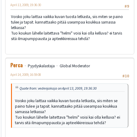
April 13, 2009, 19:36:30
#9
Voisko joku laittaa vaikka kuvan tuosta letkasta, siis miten se paino
tulee ja tapsit. kannattaako pitää useampaa koukkua samassa
letkassa?
Tuo koukun lähelle laitettava "helmi" voisi kai olla kelluva? ei tarvis
sitä ilmapumppausta ja apteekkireissua tehdä?
Perca
Pyydyskalastaja
Global Moderator
April 14, 2009, 16:59:08
#10
Quote from: vedenjakaja on April 13, 2009, 19:36:30
Voisko joku laittaa vaikka kuvan tuosta letkasta, siis miten se
paino tulee ja tapsit. kannattaako pitää useampaa koukkua
samassa letkassa?
Tuo koukun lähelle laitettava "helmi" voisi kai olla kelluva? ei
tarvis sitä ilmapumppausta ja apteekkireissua tehdä?