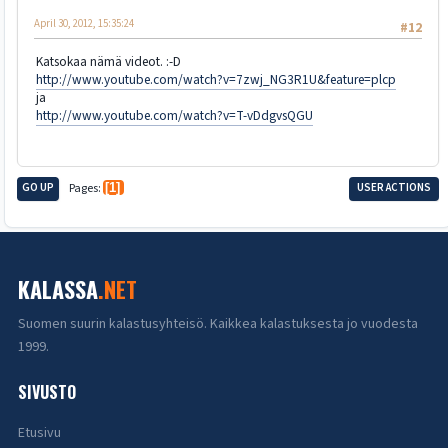
April 30, 2012, 15:35:24
#12
Katsokaa nämä videot. :-D
http://www.youtube.com/watch?v=7zwj_NG3R1U&feature=plcp
ja
http://www.youtube.com/watch?v=T-vDdgvsQGU
GO UP
Pages
1
USER ACTIONS
KALASSA
.NET
Suomen suurin kalastusyhteisö. Kaikkea kalastuksesta jo vuodesta
1999.
SIVUSTO
Etusivu