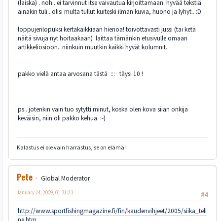
(laiska) . noh.. ei tarvinnut itse vaivautua kirjoittamaan. hyvää tekstiä
ainakin tuli.. olisi multa tullut kuiteski ilman kuvia, huono ja lyhyt.. :D
loppujenlopuksi kertakaikkiaan hienoa! toivottavasti jussi (tai ketä
näitä sivuja nyt hoitaakaan) laittaa tämänkin etusivulle omaan
artikkeliosioon.. niinkuin muutkin kaikki hyvät kolumnit.
pakko vielä antaa arvosana tästä ::: täysi 10 !
ps.. jotenkin vain tuo sytytti minut, koska olen kova siian onkija
keväisin, niin oli pakko kehua :-)
Kalastus ei ole vain harrastus, se on elämä !
Pete
Global Moderator
January 24, 2009, 01:31:23
#4
http://www.sportfishingmagazine.fi/fin/kaudenvihjeet/2005/siika_teli
ne.htm