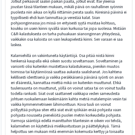
Jotkut perkaavat saaliin paikan päällä, jotkut eivät. Itse yleensä
joustan tässä tilanteen mukaan, mikäli päivä on rauhallinen syönnin
puolesta niin aikaa on kyllä riittämiin perata saalis. Kiireisinä päivinä ei
tyypillisesti ehdi kuin tainnuttaa ja verestää kalat. Siian
pohjaonginnassa jos missä on erityisesti syytä muistaa kohtuus,
koukku on usein kiinni syvällä siian kurkussa tai jopa suolessa. Mistään
C&R-kalastuksesta on turha puhuakaan siianonginnan yhteydessä,
vaikkakin osa kaloista on vain leukapielestä kiinni. Sen varaan ei saa
laskea.
Kalamiehillä on vakiintuneita käytäntöjä. Osa pitää niistä kiinni
henkensä kaupalla eikä oikein suostu soveltamaan. Soveltaminen ja
variointi olisi kuitenkin muistettava kalastuksessa, pienikin muutos
toimissa tai käytännöissä saattaa aukaista saalishanat. Jos kahtena
kelillisesti identtisenä ja vaikka peräkkäisenä päivänä syönti on aivan
eri sfääreistä, kannattaa miettiä mikä on kuitenkin muuttunut. Ehkä
tuulensuunta on muuttunut, yöllä on voinut sataa tai on voinut tuulla
todella rankasti. Siiat ovat saattaneet vaikkapa veden sameudesta
johtuen ruokailemaan keskimäärin kahta metriä matalempiin vesiin tai
vaikka kymmenmetriseen lähimonttuun. Kova tuuli on voinut
pöllyyttää pohjaa siten että siiat eivät syökään enää pohjasta vaan
pohjasta nousseita pieneliöitä puolen metrin korkeudella pohjasta.
Varmoja sääntöjä edellä mainittuihin tilanteisiin ei oikein voi tehdä,
kalamiehen on käytettävä mielikuvitustaan ja päättelykykyä. Tämä
helpottuu sen mukaan mitä enemmän kokemusta kerttyy ja toisaalta