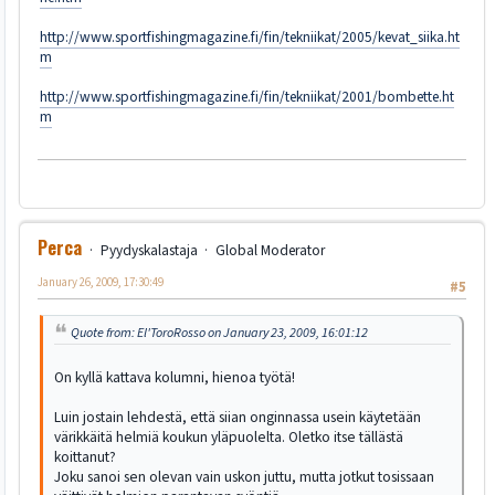
http://www.sportfishingmagazine.fi/fin/tekniikat/2005/kevat_siika.ht
m
http://www.sportfishingmagazine.fi/fin/tekniikat/2001/bombette.ht
m
Perca
Pyydyskalastaja
Global Moderator
January 26, 2009, 17:30:49
#5
Quote from: El'ToroRosso on January 23, 2009, 16:01:12
On kyllä kattava kolumni, hienoa työtä!
Luin jostain lehdestä, että siian onginnassa usein käytetään
värikkäitä helmiä koukun yläpuolelta. Oletko itse tällästä
koittanut?
Joku sanoi sen olevan vain uskon juttu, mutta jotkut tosissaan