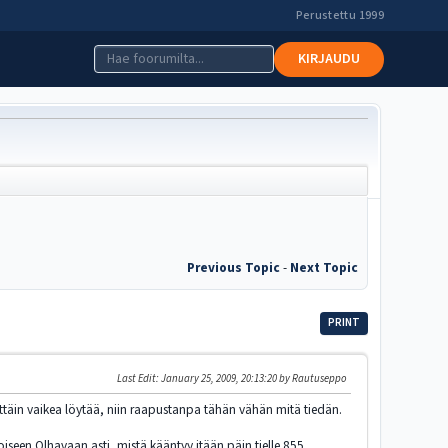
Perustettu 1999
KIRJAUDU
Previous Topic
-
Next Topic
PRINT
Last Edit
: January 25, 2009, 20:13:20 by Rautuseppo
ttäin vaikea löytää, niin raapustanpa tähän vähän mitä tiedän.
oiseen Olhavaan asti, mistä kääntyy itään päin tielle 855.