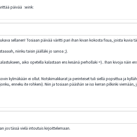
ärittää päivää :wink:
mukava sellanen! Tosiaan päivää väritti pari ihan kivan kokosta fisua, joista kuvia tä
aaaah, niinku taisin jäälläki jo sanoa ;).
kalastukseen, aiko opetella kalastaan ens kesänä perhollaki =).. Ihan kivoja näin ens
ovin kylmäkään ei ollut. Notskimakkarat ja perinteiset tuli siellä popsittua ja kyllä
 jonku, enneku ite rohkeni). Niin ja tosiaan pääshän se iso kerran pilkinki viemään, 
n jos tässä vielä intoutuis kirjoittelemaan.