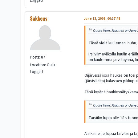
Logged
Sakkeus
June 13, 2009, 00:17:48
Quote from: Murmeli on June 1
Tässä vielä kuulemani huhu,
Ps. Viimeviikolla kuulin erä
Posts: 87
on kuulemma järvi täynnä, k
Location: Oulu
Logged
Oijärvessä isoa haukea on tosi p
(järvisillalta) kalastaen pikkupu
Tänä kesänä haukiennätys kasvoi
Quote from: Murmeli on June 1
Tarviiko lupia alle 18 v tuon
Alaikäinen ei lupaa tarvitse ja t