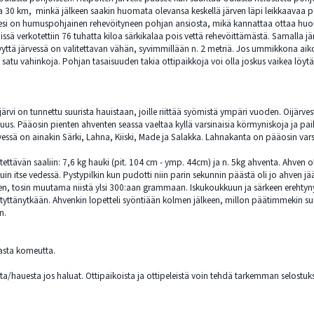
 30 km, minkä jälkeen saakin huomata olevansa keskellä järven läpi leikkaavaa peng
 Vesi on humuspohjainen rehevöityneen pohjan ansiosta, mikä kannattaa ottaa huomi
issä verkotettiin 76 tuhatta kiloa särkikalaa pois vettä rehevöittämästä. Samalla 
tä järvessä on valitettavan vähän, syvimmillään n. 2 metriä. Jos ummikkona aikook
 satu vahinkoja. Pohjan tasaisuuden takia ottipaikkoja voi olla joskus vaikea löytä
ärvi on tunnettu suurista hauistaan, joille riittää syömistä ympäri vuoden. Oijärves
uus. Pääosin pienten ahventen seassa vaeltaa kyllä varsinaisia körmyniskoja ja pai
vessä on ainakin Särki, Lahna, Kiiski, Made ja Salakka. Lahnakanta on pääosin var
tettävän saaliin: 7,6 kg hauki (pit. 104 cm - ymp. 44cm) ja n. 5kg ahventa. Ahven ol
 itse vedessä. Pystypilkin kun pudotti niin parin sekunnin päästä oli jo ahven jää
, tosin muutama niistä ylsi 300:aan grammaan. Iskukoukkuun ja särkeen erehtynyt
styttänytkään. Ahvenkin lopetteli syöntiään kolmen jälkeen, millon päätimmekin suunn
n.
dasta komeutta.
nista/hauesta jos haluat. Ottipaikoista ja ottipeleistä voin tehdä tarkemman selost