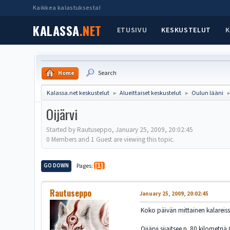
Kaikkea kalastuksesta!
KALASSA
.NET
ETUSIVU
KESKUSTELUT
K
Home
Search
Kalassa.net keskustelut
Alueittaiset keskustelut
Oulun lääni
►
►
Oijärvi
Started by Rautuseppo, January 25, 2009, 20:02:45
0 Members and 1 Guest are viewing this topic.
GO DOWN
Pages
1
Rautuseppo
January 25, 2009, 20:02:45
Koko päivän mittainen kalareiss
Oijärvi sijaitsee n. 80 kilometr