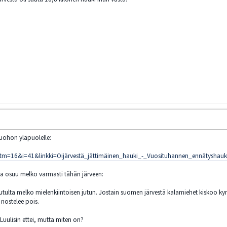
tuohon yläpuolelle:
&tm=16&i=41&linkki=Oijärvestä_jättimäinen_hauki_-_Vuosituhannen_ennätyshauk
ka osuu melko varmasti tähän järveen:
ä tutulta melko mielenkiintoisen jutun. Jostain suomen järvestä kalamiehet kiskoo 
nostelee pois.
 Luulisin ettei, mutta miten on?