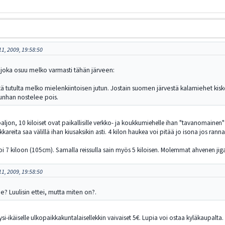
1, 2009, 19:58:50
 joka osuu melko varmasti tähän järveen:
ältä tutulta melko mielenkiintoisen jutun. Jostain suomen järvestä kalamiehet ki
unhan nostelee pois.
aljon, 10 kiloiset ovat paikallisille verkko- ja koukkumiehelle ihan "tavanomainen"
ikkareita saa välillä ihan kiusaksikin asti. 4 kilon haukea voi pitää jo isona jos ran
 7 kiloon (105cm). Samalla reissulla sain myös 5 kiloisen. Molemmat ahvenen jiga
1, 2009, 19:58:50
ne? Luulisin ettei, mutta miten on?.
äysi-ikäiselle ulkopaikkakuntalaisellekkin vaivaiset 5€. Lupia voi ostaa kyläkaupalta.