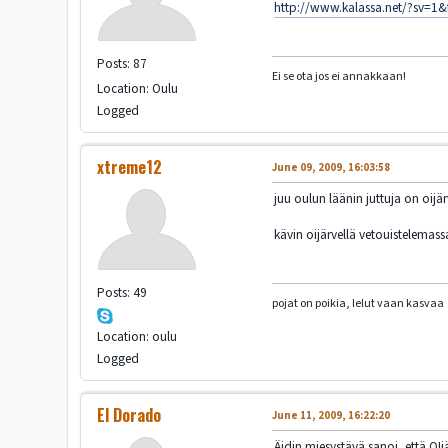
http://www.kalassa.net/?sv=
Posts: 87
Ei se ota jos ei annakkaan!
Location: Oulu
Logged
xtreme12
June 09, 2009, 16:03:58
juu oulun läänin juttuja on oijär
kävin oijärvellä vetouistelemassa
Posts: 49
pojat on poikia, lelut vaan kasvaa
Location: oulu
Logged
El Dorado
June 11, 2009, 16:22:20
Äidin miesystävä sanoi, että OIj