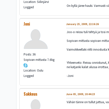
Location: Siilinjärvi
On kyllä järee hauki. Varmasti v
Logged
Joni
January 25, 2009, 22:16:26
Joo-o reissu tuli tehtyä ja tosi 
Sopivan mittasta sopivan mittast
Vaimokkeellaki riitti innostusta 
Posts: 36
Sopivan mittasta 7.6kg
Yhteenveto: Reissu onnistunut, k
ne katjanki kalat alussa irrottaa
Location: Oulu
Logged
-Joni
Sakkeus
June 05, 2009, 18:44:23
Vähän tänne on tullut juttua, vaa