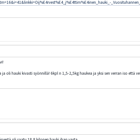
1&tm=16&i=41&linkki=Oij%E4rvest%E4_j%E4ttim%E4inen_hauki_-_Vuosituhannen
vi!
 ja oli hauki kivasti syönnillä! 6kpl n 1,5-2,5kg haukea ja yksi sen verran iso että ve
ärvestä oli saatu 18,8 kilonen hauki ihan vasta.