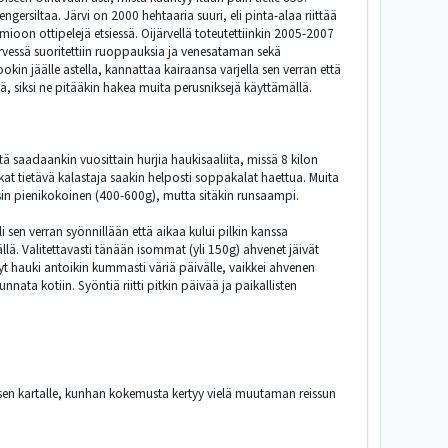
ersiltaa. Järvi on 2000 hehtaaria suuri, eli pinta-alaa riittää
oon ottipelejä etsiessä. Oijärvellä toteutettiinkin 2005-2007
järvessä suoritettiin ruoppauksia ja venesataman sekä
in jäälle astella, kannattaa kairaansa varjella sen verran että
ä, siksi ne pitääkin hakea muita perusniksejä käyttämällä.
tä saadaankin vuosittain hurjia haukisaaliita, missä 8 kilon
kat tietävä kalastaja saakin helposti soppakalat haettua. Muita
sin pienikokoinen (400-600g), mutta sitäkin runsaampi.
i sen verran syönnillään että aikaa kului pilkin kanssa
llä. Valitettavasti tänään isommat (yli 150g) ahvenet jäivät
 hauki antoikin kummasti väriä päivälle, vaikkei ahvenen
ata kotiin. Syöntiä riitti pitkin päivää ja paikallisten
uksen kartalle, kunhan kokemusta kertyy vielä muutaman reissun