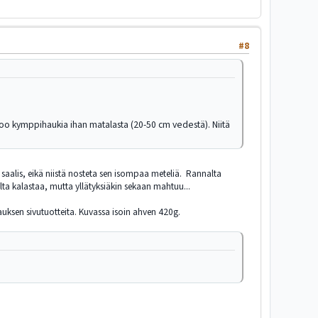
#8
skoo kymppihaukia ihan matalasta (20-50 cm vedestä). Niitä
 saalis, eikä niistä nosteta sen isompaa meteliä. Rannalta
nalta kalastaa, mutta yllätyksiäkin sekaan mahtuu...
uksen sivutuotteita. Kuvassa isoin ahven 420g.