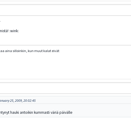
.
istä! :wink:
taa aina silloinkin, kun muut kalat eivät
nuary 25, 2009, 20:02:45
tynyt hauki antoikin kummasti väriä päivälle