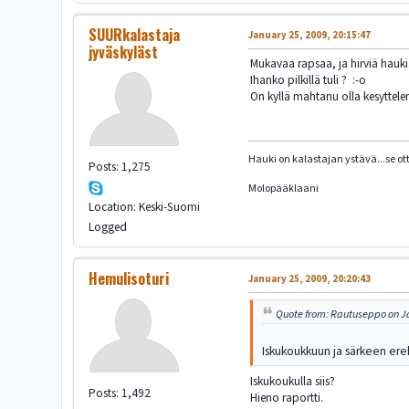
SUURkalastaja
January 25, 2009, 20:15:47
jyväskyläst
Mukavaa rapsaa, ja hirviä hauki
Ihanko pilkillä tuli ? :-o
On kyllä mahtanu olla kesyttelem
Hauki on kalastajan ystävä...se ot
Posts: 1,275
Molopääklaani
Location: Keski-Suomi
Logged
Hemulisoturi
January 25, 2009, 20:20:43
Quote from: Rautuseppo on Ja
Iskukoukkuun ja särkeen ereh
Iskukoukulla siis?
Posts: 1,492
Hieno raportti.