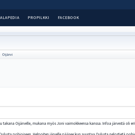
ALAPEDIA
PROPILKKI
FACEBOOK
Oijärvi
►
u takana Oijärvelle, mukana myös Joni vaimokkeensa kanssa. Infoa järvestä oli eri
iä Oulusta pohjoiseen. Helpoiten järvelle pääsee kun suuntaa Oulusta nelostietä pohj