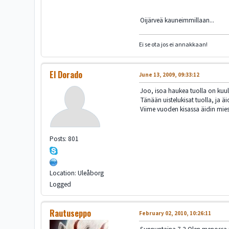
Oijärveä kauneimmillaan...
Ei se ota jos ei annakkaan!
El Dorado
June 13, 2009, 09:33:12
Joo, isoa haukea tuolla on kuu
Tänään uistelukisat tuolla, ja ä
Viime vuoden kisassa äidin miesy
Posts: 801
Location: Uleåborg
Logged
Rautuseppo
February 02, 2010, 10:26:11