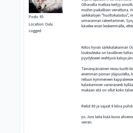
Olhavalta matkaa kertyy arviolta
muihin paikallisiin verrattuna.
särkikalojen "huoltokalastus", m
Posts: 95
uimarannan rakentaminen. Syvyyt
Location: Oulu
kävelee ensin keskemmälle, ettei
Logged
Kiitos hyvän särkikalakannan Oij
louksuleuka on tavallinen tuttav
pyydykseen erehtyviä kaloja jär
Tämänpäiväinen reissu tuotti kii
enemmän pinnan yläpuolella, kuin
reiluun kymmeneen kappaleeseen
kalastaminen varsinaisesti kyllä
mukaan sitä on ollut koko talve
Reilut 80 ja vajaat 8 kiloa puh
ps. Joni laita lisää kuvia ahve
verran.