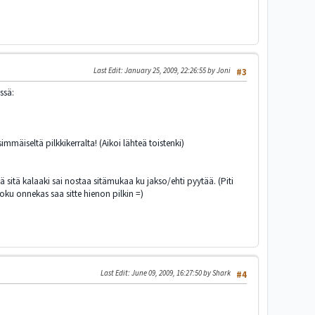
Last Edit
: January 25, 2009, 22:26:55 by Joni
#3
ssä:
immäiseltä pilkkikerralta! (Aikoi lähteä toistenki)
hä sitä kalaaki sai nostaa sitämukaa ku jakso/ehti pyytää. (Piti
joku onnekas saa sitte hienon pilkin =)
Last Edit
: June 09, 2009, 16:27:50 by Shark
#4