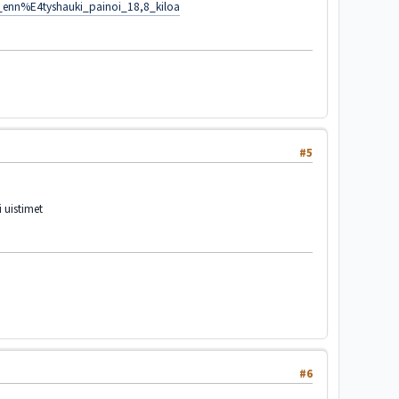
_enn%E4tyshauki_painoi_18,8_kiloa
#5
i uistimet
#6