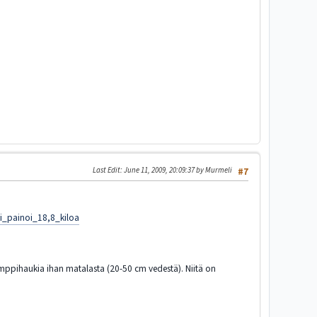
Last Edit
: June 11, 2009, 20:09:37 by Murmeli
#7
i_painoi_18,8_kiloa
kymppihaukia ihan matalasta (20-50 cm vedestä). Niitä on