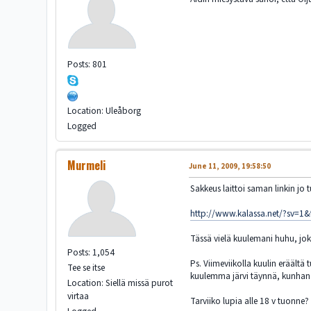
Posts: 801
Location: Uleåborg
Logged
Murmeli
June 11, 2009, 19:58:50
Sakkeus laittoi saman linkin jo 
http://www.kalassa.net/?sv=1
Tässä vielä kuulemani huhu, jo
Posts: 1,054
Ps. Viimeviikolla kuulin eräält
Tee se itse
kuulemma järvi täynnä, kunhan 
Location: Siellä missä purot
virtaa
Tarviiko lupia alle 18 v tuonne?