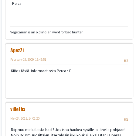
-Perca
Vegetarian is an old indian word for bad hunter
ApezZi
February 18, 2009, 15:49:51
#2
Kiitos tästä informaatiosta Perca :-D
villethx
May 24, 2013, 14:01:20
#3
Riippuu minkälaista haet? Jos isoa haukea syvälle ja lähelle pohjaan!
Noin 3-10m suosittelen, itse talvisin iskukoukuilla kalastan ja paras