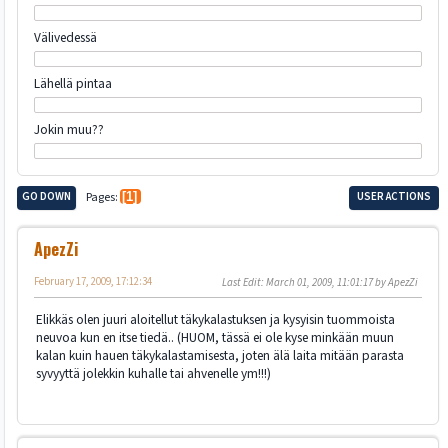
Välivedessä
Lähellä pintaa
Jokin muu??
GO DOWN
Pages
1
USER ACTIONS
ApezZi
February 17, 2009, 17:12:34
Last Edit
: March 01, 2009, 11:01:17 by ApezZi
Elikkäs olen juuri aloitellut täkykalastuksen ja kysyisin tuommoista
neuvoa kun en itse tiedä.. (HUOM, tässä ei ole kyse minkään muun
kalan kuin hauen täkykalastamisesta, joten älä laita mitään parasta
syvyyttä jolekkin kuhalle tai ahvenelle ym!!!)