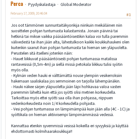
Perca
Pyydyskalastaja
Global Moderator
February 17, 2009, 20:46:04
#1
Jos oot tämmönen sunnuntaitäkyonkija niinkuin meikäläinen niin
suosittelen pohjan tuntumasta kalastamista. Jonain päivinä tai
hetkinä tai miksei vaikka pääsääntöisestikin kalaa voi tulla paremmin
välivedestä tai ihan jään alta, lähestulkoon kaikki koukkuhaukeni olen
kuitenkin saanut ihan pohjan tuntumasta tai hieman sen yläpuolelta.
Perustelen sitä itselleni jotenkin näin:
- Hauet liikkuvat pääsääntöisesti pohjan tuntumassa matalissa
rantavesissä (0,5m-4m) ja siellä missä petokala liikkuu tulisi syötin
myös olla.
- Kylmän veden hauki ei välttämättä nouse ylempiin vesikerroksiin
hakemaan saaliskalaa jos semmoinen on tarjolla lähempänäkin.
- Hauki näkee särjen yläpuolelta jään läpi hohkavaa valoa vasten
paremmin läheltä kuin että jos syötti olisi metrien korkeudella.
Tarkoittaa myös ettei syötti saa olla ihan pohjassa, riippuen
vedenkorkeudesta noin 1/4 korkeudella pohjasta.
- Vesi pohjan tuntumassa on lämpimämpää kuin jään alla (4C - 1C) ja
syöttikala on hieman aktiivisempi lämpimämmässä vedessä.
Kannattaa etenkin syvemmissä vesissä kokeilla eri syvyyksiä ja käyttää
ehdottomasti kolmihaarakoukkuja!!