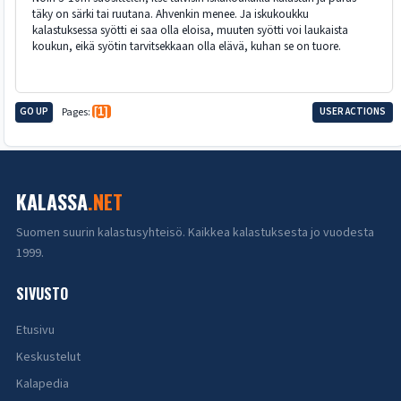
täky on särki tai ruutana. Ahvenkin menee. Ja iskukoukku
kalastuksessa syötti ei saa olla eloisa, muuten syötti voi laukaista
koukun, eikä syötin tarvitsekkaan olla elävä, kuhan se on tuore.
GO UP
Pages
1
USER ACTIONS
KALASSA
.NET
Suomen suurin kalastusyhteisö. Kaikkea kalastuksesta jo vuodesta
1999.
SIVUSTO
Etusivu
Keskustelut
Kalapedia