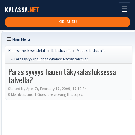
☰
KALASSA
.NET
KIRJAUDU
Main Menu
Kalassa.net keskustelut
Kalastuslajit
Muut kalastuslajit
►
►
Paras syvyys hauen täkykalastuksessa talvella?
►
Paras syvyys hauen täkykalastuksessa
talvella?
Started by ApezZi, February 17, 2009, 17:12:34
0 Members and 1 Guest are viewing this topic.