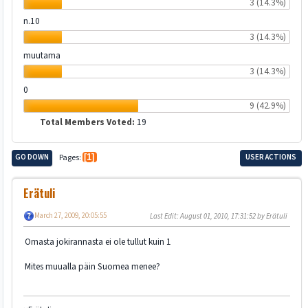
3 (14.3%)
n.10
3 (14.3%)
muutama
3 (14.3%)
0
9 (42.9%)
Total Members Voted:
19
GO DOWN
Pages
1
USER ACTIONS
Erätuli
March 27, 2009, 20:05:55
Last Edit
: August 01, 2010, 17:31:52 by Erätuli
Omasta jokirannasta ei ole tullut kuin 1
Mites muualla päin Suomea menee?