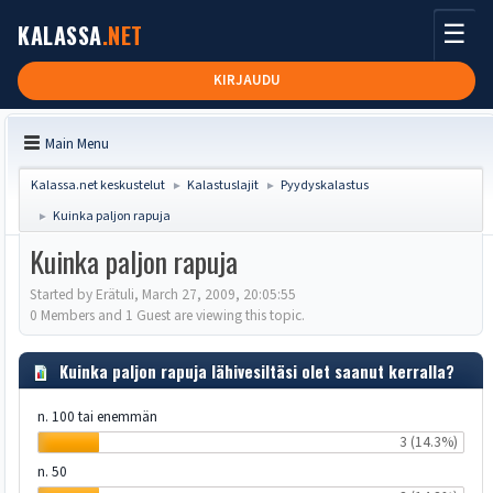
☰
KALASSA
.NET
KIRJAUDU
Main Menu
Kalassa.net keskustelut
Kalastuslajit
Pyydyskalastus
►
►
Kuinka paljon rapuja
►
Kuinka paljon rapuja
Started by Erätuli, March 27, 2009, 20:05:55
0 Members and 1 Guest are viewing this topic.
Kuinka paljon rapuja lähivesiltäsi olet saanut kerralla?
n. 100 tai enemmän
3 (14.3%)
n. 50