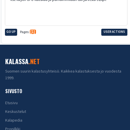
GO UP
Pages
1
USER ACTIONS
KALASSA
.NET
Suomen suurin kalastusyhteisö. Kaikkea kalastuksesta jo vuodesta
1999.
SIVUSTO
Etusivu
Keskustelut
Kalapedia
Propilkki