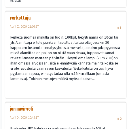
¤Erätuli
verkottaja
April 01, 2009, 21:36:27
#1
keskeltä suomea minulla on tuo n. 100kpl, tietysti nämä on 10cm tai
yli. Alamittoja ei tule juurikaan laskettua, taitaa olla jossakin 30
kappaleen tietämillä ennätys yhdestä merrasta, ainakin joki pyynnissä
missä alamittaa on paljon on niistä vaan riesaa, tuppaavat samat
ravut tulemaan mertaan päivittäin. Tietysti oma lampi (70m x 30)on
ihan omassa arvossaan, siitä ei ennätyksiä kannata mainita koska se
ei ole ravustusta vaan ravun kasvatusta. Weke katista on tosi hyvä
pyytämään rapua, ennätys taitaa olla n.15 kerralllaan (omasta
lammesta). Tokihan mertojen määrä myös ratkaisee...
jormavirveli
April 04, 2009, 10:45:17
#2
Itse käytin UFO katiskaa ja parhaimmilaan tuli järvestä 52kpl.